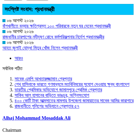
সংশ্লিষ্ট সংবাদ: প্রধানমন্ত্রী
০৬ আগস্ট ২০২৬
বাঁশখালীতে বন্যায় ক্ষতিগ্রস্ত ১০০ পরিবারকে নতুন ঘর দেবেন প্রধানমন্ত্রী
০৬ আগস্ট ২০২৬
রাজধানীর চারপাশের নদীদূষণ রোধে কর্মপরিকল্পনার নির্দেশ প্রধানমন্ত্রীর
০৬ আগস্ট ২০২৬
আহত জুলাই যোদ্ধা মিতুর খোঁজ নিলেন প্রধানমন্ত্রী
আরও
সর্বাধিক পঠিত
সাবেক এমপি আখতারুজ্জামান গ্রেপ্তার
শেখ হাসিনাকে ভারতে গণমাধ্যমে মতবিনিময়ের সুযোগ দেওয়ায় ক্ষুব্ধ বাংলাদেশ
ভারতীয় প্রেমিকার অভিযোগে জামালপুরে প্রেমিক গ্রেপ্তার
সাকিব আল হাসানের বাড়িতে ভাঙচুর, অগ্নিসংযোগ
৪০০ কোটি টাকা আত্মসাতের মামলায় উপজেলা জামায়াতের সাবেক আমির কারাগারে
রাজধানীতে পুলিশের অভিযানে গ্রেপ্তার ৫৭
Alhaj Mohammad Mosaddak Ali
Chairman