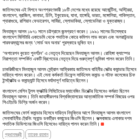
জাতিসংঘের এই মিশনে অংশগ্রহণকারী ১৮টি দেশের মধ্যে রয়েছে আর্জেন্টিনা, অস্ট্রিয়া,
বাংলাদেশ, ব্রাজিল, কানাডা, চিলি, ইকুয়েডর, ঘানা, হাঙ্গেরি, ভারত, মঙ্গোলিয়া, পাকিস্তান,
প্যারাগুয়ে, রাশিয়ান ফেডারেশন, সার্বিয়া, স্লোভাকিয়া, স্লোভেনিয়া ও যুক্তরাজ্য।
মিনহাজুল আলম ১৯৭১ সালে চট্টগ্রামে জন্মগ্রহণ করেন। ১৯৯১ সালের ডিসেম্বরে
বাংলাদেশ মিলিটারি একাডেমি থেকে পদাতিক কোরে কমিশন লাভ করেন এবং অলরাউন্ডার
পারফরম্যান্সের জন্য ‘সোর্ড অব অনার’ পুরস্কারে ভূষিত হন।
‘অপারেশন কুয়েত পুনর্গঠন’ এ নেতৃত্ব দিয়েছেন মিনহাজুল আলম। রোহিঙ্গা ক্যাম্পের
নিরাপত্তা সম্পর্কিত একটি ব্রিগেডের নেতৃত্ব দিয়ে গুরুত্বপূর্ণ ভূমিকা পালন করেন তিনি।
চাকরিজীবনে মিনহাজুল আলম সেন্ট্রাল আফ্রিকায় জাতিসংঘ বাহিনীর সেক্টর কমান্ডার হিসেবে
দায়িত্ব পালন করেন। এই সেনা কর্মকর্তা ডিফেন্স সার্ভিসেস কমান্ড ও স্টাফ কলেজের চিফ
ইন্সট্রাক্টর ও কমান্ড্যান্ট হিসেবে মর্যাদাপূর্ণ দায়িত্বে ছিলেন।
বাংলাদেশ মেশিন টুলস ফ্যাক্টরি লিমিটেডের ম্যানেজিং ডিরেক্টর হিসেবেও কর্মরত ছিলেন
মিনহাজুল আলম। তিনি জাহাঙ্গীরনগর বিশ্ববিদ্যালয়ের আন্তর্জাতিক সম্পর্ক বিষয়ের ওপর
পিএইচডি ডিগ্রি অর্জন করেন।
জাতিসংঘের ফোর্স কমান্ডার হিসেবে দায়িত্ব নিযুক্তির আগে মিনহাজুল আলম বাংলাদেশ
সেনাবাহিনীর ট্রেনিং অ্যান্ড ডকট্রিন কমান্ডের জিওসি ছিলেন। কক্সবাজার এলাকার দশম
পদাতিক ডিভিশনের জিওসি হিসেবেও দায়িত্ব পালন করেন তিনি।
প্রধানমন্ত্রী
তারেক রহমান