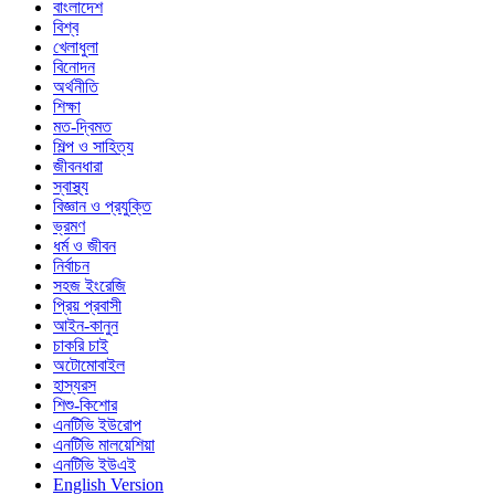
বাংলাদেশ
বিশ্ব
খেলাধুলা
বিনোদন
অর্থনীতি
শিক্ষা
মত-দ্বিমত
শিল্প ও সাহিত্য
জীবনধারা
স্বাস্থ্য
বিজ্ঞান ও প্রযুক্তি
ভ্রমণ
ধর্ম ও জীবন
নির্বাচন
সহজ ইংরেজি
প্রিয় প্রবাসী
আইন-কানুন
চাকরি চাই
অটোমোবাইল
হাস্যরস
শিশু-কিশোর
এনটিভি ইউরোপ
এনটিভি মালয়েশিয়া
এনটিভি ইউএই
English Version