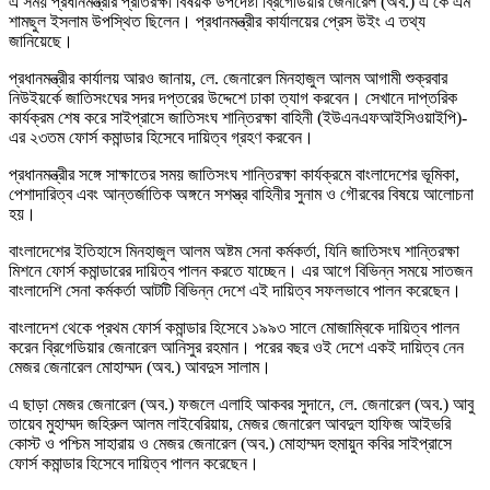
এ সময় প্রধানমন্ত্রীর প্রতিরক্ষা বিষয়ক উপদেষ্টা ব্রিগেডিয়ার জেনারেল (অব.) এ কে এম
শামছুল ইসলাম উপস্থিত ছিলেন। প্রধানমন্ত্রীর কার্যালয়ের প্রেস উইং এ তথ্য
জানিয়েছে।
প্রধানমন্ত্রীর কার্যালয় আরও জানায়, লে. জেনারেল মিনহাজুল আলম আগামী শুক্রবার
নিউইয়র্কে জাতিসংঘের সদর দপ্তরের উদ্দেশে ঢাকা ত্যাগ করবেন। সেখানে দাপ্তরিক
কার্যক্রম শেষ করে সাইপ্রাসে জাতিসংঘ শান্তিরক্ষা বাহিনী (ইউএনএফআইসিওয়াইপি)-
এর ২৩তম ফোর্স কমান্ডার হিসেবে দায়িত্ব গ্রহণ করবেন।
প্রধানমন্ত্রীর সঙ্গে সাক্ষাতের সময় জাতিসংঘ শান্তিরক্ষা কার্যক্রমে বাংলাদেশের ভূমিকা,
পেশাদারিত্ব এবং আন্তর্জাতিক অঙ্গনে সশস্ত্র বাহিনীর সুনাম ও গৌরবের বিষয়ে আলোচনা
হয়।
বাংলাদেশের ইতিহাসে মিনহাজুল আলম অষ্টম সেনা কর্মকর্তা, যিনি জাতিসংঘ শান্তিরক্ষা
মিশনে ফোর্স কমান্ডারের দায়িত্ব পালন করতে যাচ্ছেন। এর আগে বিভিন্ন সময়ে সাতজন
বাংলাদেশি সেনা কর্মকর্তা আটটি বিভিন্ন দেশে এই দায়িত্ব সফলভাবে পালন করেছেন।
বাংলাদেশ থেকে প্রথম ফোর্স কমান্ডার হিসেবে ১৯৯৩ সালে মোজাম্বিকে দায়িত্ব পালন
করেন ব্রিগেডিয়ার জেনারেল আনিসুর রহমান। পরের বছর ওই দেশে একই দায়িত্ব নেন
মেজর জেনারেল মোহাম্মদ (অব.) আবদুস সালাম।
এ ছাড়া মেজর জেনারেল (অব.) ফজলে এলাহি আকবর সুদানে, লে. জেনারেল (অব.) আবু
তায়েব মুহাম্মদ জহিরুল আলম লাইবেরিয়ায়, মেজর জেনারেল আবদুল হাফিজ আইভরি
কোস্ট ও পশ্চিম সাহারায় ও মেজর জেনারেল (অব.) মোহাম্মদ হুমায়ুন কবির সাইপ্রাসে
ফোর্স কমান্ডার হিসেবে দায়িত্ব পালন করেছেন।