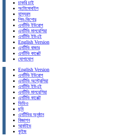
চাকরি চাই
অটোমোবাইল
হাস্যরস
শিশু-কিশোর
এনটিভি ইউরোপ
এনটিভি মালয়েশিয়া
এনটিভি ইউএই
English Version
এনটিভি বাজার
এনটিভি কানেক্ট
যোগাযোগ
English Version
এনটিভি ইউরোপ
এনটিভি অস্ট্রেলিয়া
এনটিভি ইউএই
এনটিভি মালয়েশিয়া
এনটিভি কানেক্ট
ভিডিও
ছবি
এনটিভির অনুষ্ঠান
বিজ্ঞাপন
আর্কাইভ
কুইজ