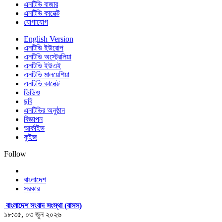
এনটিভি বাজার
এনটিভি কানেক্ট
যোগাযোগ
English Version
এনটিভি ইউরোপ
এনটিভি অস্ট্রেলিয়া
এনটিভি ইউএই
এনটিভি মালয়েশিয়া
এনটিভি কানেক্ট
ভিডিও
ছবি
এনটিভির অনুষ্ঠান
বিজ্ঞাপন
আর্কাইভ
কুইজ
Follow
বাংলাদেশ
সরকার
বাংলাদেশ সংবাদ সংস্থা (বাসস)
১৮:৩৫, ০৩ জুন ২০২৬