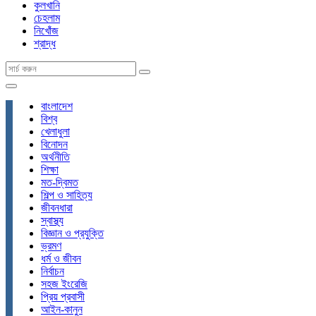
কুলখানি
চেহলাম
নিখোঁজ
শ্রাদ্ধ
বাংলাদেশ
বিশ্ব
খেলাধুলা
বিনোদন
অর্থনীতি
শিক্ষা
মত-দ্বিমত
শিল্প ও সাহিত্য
জীবনধারা
স্বাস্থ্য
বিজ্ঞান ও প্রযুক্তি
ভ্রমণ
ধর্ম ও জীবন
নির্বাচন
সহজ ইংরেজি
প্রিয় প্রবাসী
আইন-কানুন