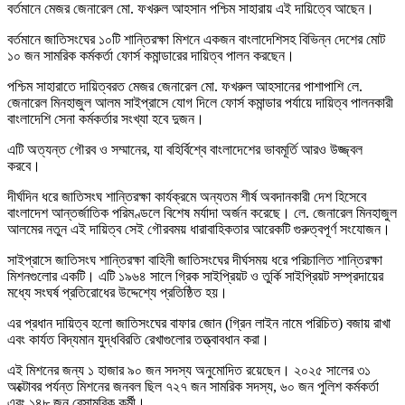
বর্তমানে মেজর জেনারেল মো. ফখরুল আহসান পশ্চিম সাহারায় এই দায়িত্বে আছেন।
বর্তমানে জাতিসংঘের ১০টি শান্তিরক্ষা মিশনে একজন বাংলাদেশিসহ বিভিন্ন দেশের মোট
১০ জন সামরিক কর্মকর্তা ফোর্স কমান্ডারের দায়িত্ব পালন করছেন।
পশ্চিম সাহারাতে দায়িত্বরত মেজর জেনারেল মো. ফখরুল আহসানের পাশাপাশি লে.
জেনারেল মিনহাজুল আলম সাইপ্রাসে যোগ দিলে ফোর্স কমান্ডার পর্যায়ে দায়িত্ব পালনকারী
বাংলাদেশি সেনা কর্মকর্তার সংখ্যা হবে দুজন।
এটি অত্যন্ত গৌরব ও সম্মানের, যা বহির্বিশ্বে বাংলাদেশের ভাবমূর্তি আরও উজ্জ্বল
করবে।
দীর্ঘদিন ধরে জাতিসংঘ শান্তিরক্ষা কার্যক্রমে অন্যতম শীর্ষ অবদানকারী দেশ হিসেবে
বাংলাদেশ আন্তর্জাতিক পরিমণ্ডলে বিশেষ মর্যাদা অর্জন করেছে। লে. জেনারেল মিনহাজুল
আলমের নতুন এই দায়িত্ব সেই গৌরবময় ধারাবাহিকতার আরেকটি গুরুত্বপূর্ণ সংযোজন।
সাইপ্রাসে জাতিসংঘ শান্তিরক্ষা বাহিনী জাতিসংঘের দীর্ঘসময় ধরে পরিচালিত শান্তিরক্ষা
মিশনগুলোর একটি। এটি ১৯৬৪ সালে গ্রিক সাইপ্রিয়ট ও তুর্কি সাইপ্রিয়ট সম্প্রদায়ের
মধ্যে সংঘর্ষ প্রতিরোধের উদ্দেশ্যে প্রতিষ্ঠিত হয়।
এর প্রধান দায়িত্ব হলো জাতিসংঘের বাফার জোন (গ্রিন লাইন নামে পরিচিত) বজায় রাখা
এবং কার্যত বিদ্যমান যুদ্ধবিরতি রেখাগুলোর তত্ত্বাবধান করা।
এই মিশনের জন্য ১ হাজার ৯০ জন সদস্য অনুমোদিত রয়েছেন। ২০২৫ সালের ৩১
অক্টোবর পর্যন্ত মিশনের জনবল ছিল ৭২৭ জন সামরিক সদস্য, ৬০ জন পুলিশ কর্মকর্তা
এবং ১৪৮ জন বেসামরিক কর্মী।