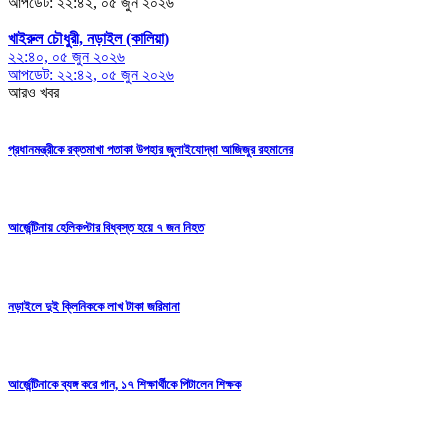
আপডেট: ২২:৪২, ০৫ জুন ২০২৬
খাইরুল চৌধুরী, নড়াইল (কালিয়া)
২২:৪০, ০৫ জুন ২০২৬
আপডেট: ২২:৪২, ০৫ জুন ২০২৬
আরও খবর
প্রধানমন্ত্রীকে রক্তমাখা পতাকা উপহার জুলাইযোদ্ধা আজিজুর রহমানের
আর্জেন্টিনায় হেলিকপ্টার বিধ্বস্ত হয়ে ৭ জন নিহত
নড়াইলে দুই ক্লিনিককে লাখ টাকা জরিমানা
আর্জেন্টিনাকে ব্যঙ্গ করে গান, ১৭ শিক্ষার্থীকে পিটালেন শিক্ষক