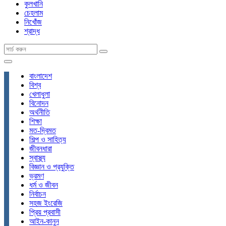
কুলখানি
চেহলাম
নিখোঁজ
শ্রাদ্ধ
বাংলাদেশ
বিশ্ব
খেলাধুলা
বিনোদন
অর্থনীতি
শিক্ষা
মত-দ্বিমত
শিল্প ও সাহিত্য
জীবনধারা
স্বাস্থ্য
বিজ্ঞান ও প্রযুক্তি
ভ্রমণ
ধর্ম ও জীবন
নির্বাচন
সহজ ইংরেজি
প্রিয় প্রবাসী
আইন-কানুন