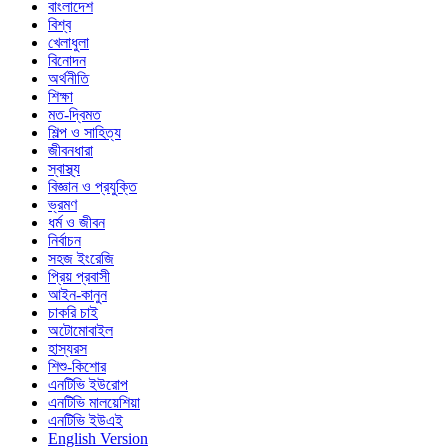
বাংলাদেশ
বিশ্ব
খেলাধুলা
বিনোদন
অর্থনীতি
শিক্ষা
মত-দ্বিমত
শিল্প ও সাহিত্য
জীবনধারা
স্বাস্থ্য
বিজ্ঞান ও প্রযুক্তি
ভ্রমণ
ধর্ম ও জীবন
নির্বাচন
সহজ ইংরেজি
প্রিয় প্রবাসী
আইন-কানুন
চাকরি চাই
অটোমোবাইল
হাস্যরস
শিশু-কিশোর
এনটিভি ইউরোপ
এনটিভি মালয়েশিয়া
এনটিভি ইউএই
English Version