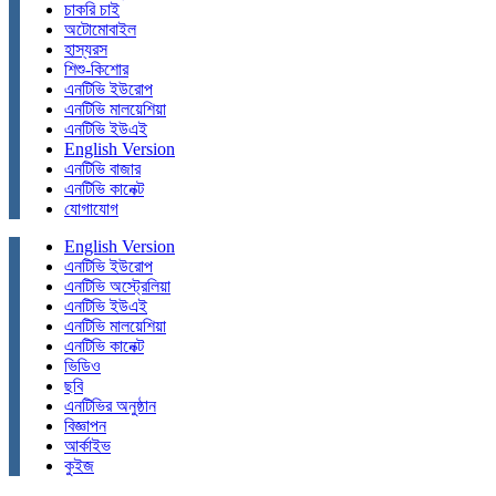
চাকরি চাই
অটোমোবাইল
হাস্যরস
শিশু-কিশোর
এনটিভি ইউরোপ
এনটিভি মালয়েশিয়া
এনটিভি ইউএই
English Version
এনটিভি বাজার
এনটিভি কানেক্ট
যোগাযোগ
English Version
এনটিভি ইউরোপ
এনটিভি অস্ট্রেলিয়া
এনটিভি ইউএই
এনটিভি মালয়েশিয়া
এনটিভি কানেক্ট
ভিডিও
ছবি
এনটিভির অনুষ্ঠান
বিজ্ঞাপন
আর্কাইভ
কুইজ