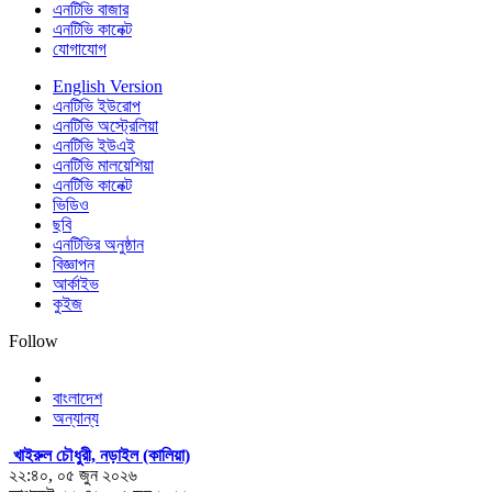
এনটিভি বাজার
এনটিভি কানেক্ট
যোগাযোগ
English Version
এনটিভি ইউরোপ
এনটিভি অস্ট্রেলিয়া
এনটিভি ইউএই
এনটিভি মালয়েশিয়া
এনটিভি কানেক্ট
ভিডিও
ছবি
এনটিভির অনুষ্ঠান
বিজ্ঞাপন
আর্কাইভ
কুইজ
Follow
বাংলাদেশ
অন্যান্য
খাইরুল চৌধুরী, নড়াইল (কালিয়া)
২২:৪০, ০৫ জুন ২০২৬