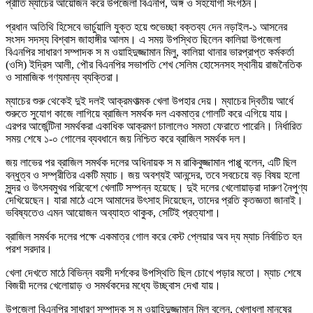
প্রীতি ম্যাচের আয়োজন করে উপজেলা বিএনপি, অঙ্গ ও সহযোগী সংগঠন।
প্রধান অতিথি হিসেবে ভার্চুয়ালি যুক্ত হয়ে শুভেচ্ছা বক্তব্য দেন নড়াইল-১ আসনের
সংসদ সদস্য বিশ্বাস জাহাঙ্গীর আলম। এ সময় উপস্থিত ছিলেন কালিয়া উপজেলা
বিএনপির সাধারণ সম্পাদক স ম ওয়াহিদুজ্জামান মিলু, কালিয়া থানার ভারপ্রাপ্ত কর্মকর্তা
(ওসি) ইদ্রিস আলী, পৌর বিএনপির সভাপতি শেখ সেলিম হোসেনসহ স্থানীয় রাজনৈতিক
ও সামাজিক গণ্যমান্য ব্যক্তিরা।
ম্যাচের শুরু থেকেই দুই দলই আক্রমণাত্মক খেলা উপহার দেয়। ম্যাচের দ্বিতীয় আর্ধে
শুরুতে সুযোগ কাজে লাগিয়ে ব্রাজিল সমর্থক দল একমাত্র গোলটি করে এগিয়ে যায়।
এরপর আর্জেন্টিনা সমর্থকরা একাধিক আক্রমণ চালালেও সমতা ফেরাতে পারেনি। নির্ধারিত
সময় শেষে ১-০ গোলের ব্যবধানে জয় নিশ্চিত করে ব্রাজিল সমর্থক দল।
জয় লাভের পর ব্রাজিল সমর্থক দলের অধিনায়ক স ম রাকিবুজ্জামান পাপ্পু বলেন, এটি ছিল
বন্ধুত্ব ও সম্প্রীতির একটি ম্যাচ। জয় অবশ্যই আনন্দের, তবে সবচেয়ে বড় বিষয় হলো
সুন্দর ও উৎসবমুখর পরিবেশে খেলাটি সম্পন্ন হয়েছে। দুই দলের খেলোয়াড়রা দারুণ নৈপুণ্য
দেখিয়েছেন। যারা মাঠে এসে আমাদের উৎসাহ দিয়েছেন, তাদের প্রতি কৃতজ্ঞতা জানাই।
ভবিষ্যতেও এমন আয়োজন অব্যাহত থাকুক, সেটিই প্রত্যাশা।
ব্রাজিল সমর্থক দলের পক্ষে একমাত্র গোল করে বেস্ট প্লেয়ার অব দ্য ম্যাচ নির্বাচিত হন
পরশ সরদার।
খেলা দেখতে মাঠে বিভিন্ন বয়সী দর্শকের উপস্থিতি ছিল চোখে পড়ার মতো। ম্যাচ শেষে
বিজয়ী দলের খেলোয়াড় ও সমর্থকদের মধ্যে উচ্ছ্বাস দেখা যায়।
উপজেলা বিএনপির সাধারণ সম্পাদক স ম ওয়াহিদুজ্জামান মিলু বলেন, খেলাধুলা মানুষের