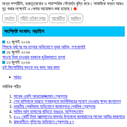
মধ্যে সম্প্রীতি, ভ্রাতৃত্ববোধ ও পারস্পরিক সৌহার্দ্য বৃদ্ধি করে। সামাজিক বন্ধন আরও
দৃঢ় করার লক্ষ্যেই এ খেলার আয়োজন করা হয়েছে।
নড়াইল
প্রীতি ফুটবল ম্যাচ
আর্জেন্টিনা
ব্রাজিল
সংশ্লিষ্ট সংবাদ: নড়াইল
২১ জুলাই ২০২৬
শিশুকে ধর্ষণের পর হত্যার অভিযোগে যুবক আটক, গণধোলাই
১৯ জুলাই ২০২৬
পাওনা টাকা চাওয়ায় যুবককে ছুরিকাঘাতে হত্যা
১৩ জুলাই ২০২৬
দুই কিলোমিটার সড়কে শুধু কাদা আর কাদা
আরও
সর্বাধিক পঠিত
সাবেক এমপি আখতারুজ্জামান গ্রেপ্তার
শেখ হাসিনাকে ভারতে গণমাধ্যমে মতবিনিময়ের সুযোগ দেওয়ায় ক্ষুব্ধ বাংলাদেশ
ভারতীয় প্রেমিকার অভিযোগে জামালপুরে প্রেমিক গ্রেপ্তার
সাকিব আল হাসানের বাড়িতে ভাঙচুর, অগ্নিসংযোগ
৪০০ কোটি টাকা আত্মসাতের মামলায় উপজেলা জামায়াতের সাবেক আমির কারাগারে
রাজধানীতে পুলিশের অভিযানে গ্রেপ্তার ৫৭