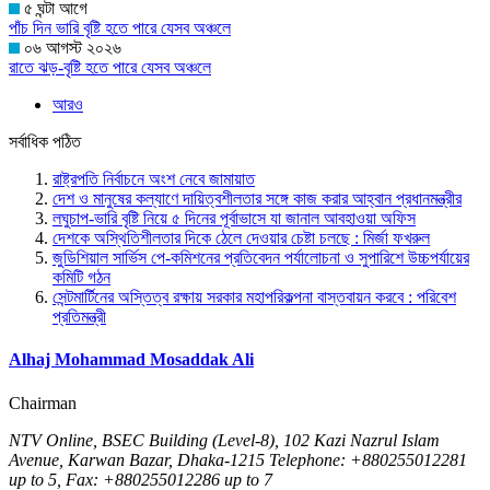
৫ ঘন্টা আগে
পাঁচ দিন ভারি বৃষ্টি হতে পারে যেসব অঞ্চলে
০৬ আগস্ট ২০২৬
রাতে ঝড়-বৃষ্টি হতে পারে যেসব অঞ্চলে
আরও
সর্বাধিক পঠিত
রাষ্ট্রপতি নির্বাচনে অংশ নেবে জামায়াত
দেশ ও মানুষের কল্যাণে দায়িত্বশীলতার সঙ্গে কাজ করার আহ্বান প্রধানমন্ত্রীর
লঘুচাপ-ভারি বৃষ্টি নিয়ে ৫ দিনের পূর্বাভাসে যা জানাল আবহাওয়া অফিস
দেশকে অস্থিতিশীলতার দিকে ঠেলে দেওয়ার চেষ্টা চলছে : মির্জা ফখরুল
জুডিশিয়াল সার্ভিস পে-কমিশনের প্রতিবেদন পর্যালোচনা ও সুপারিশে উচ্চপর্যায়ের
কমিটি গঠন
সেন্টমার্টিনের অস্তিত্ব রক্ষায় সরকার মহাপরিকল্পনা বাস্তবায়ন করবে : পরিবেশ
প্রতিমন্ত্রী
Alhaj Mohammad Mosaddak Ali
Chairman
NTV Online, BSEC Building (Level-8), 102 Kazi Nazrul Islam
Avenue, Karwan Bazar, Dhaka-1215 Telephone: +880255012281
up to 5, Fax: +880255012286 up to 7