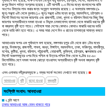
পূর্বাভাসে বলা হয়েছে, দক্ষিণ-পশ্চিম মৌসুমি বায়ু বরিশাল, চট্টগ্রাম, সিলেট, ময়মনসিংহ ও
রংপুর বিভাগ পর্যন্ত অগ্রসর হয়েছে। এটি আগামী ২-৩ দিনের মধ্যে বাংলাদেশের বাকি
অংশেও বিস্তার লাভ করার জন্য অনুকূল অবস্থায় রয়েছে। এ অবস্থায় মঙ্গলবার (৯
জুন) সন্ধ্যা ৬টা থেকে বুধবার (১০ জুন) সন্ধ্যা ৬টার মধ্যে রংপুর, ময়মনসিংহ, চট্টগ্রাম ও
সিলেট বিভাগের অনেক জায়গায় এবং রাজশাহী, ঢাকা, খুলনা ও বরিশাল বিভাগের কিছু কিছু
জায়গায় অস্থায়ীভাবে দমকা হাওয়া ও বিদ্যুৎ চমকানোসহ হালকা থেকে মাঝারি ধরনের বৃষ্টি
বা বজ্রসহ বৃষ্টি হতে পারে। সেইসঙ্গে সারা দেশের কোথাও কোথাও মাঝারি ধরনের ভারি
থেকে ভারি বর্ষণ হতে পারে। এ সময় সারা দেশে দিন ও রাতের তাপমাত্রা সামান্য কমতে
পারে।
আবহাওয়ার অপর এক পূর্বাভাসে বলা হয়েছে, মঙ্গলবার দুপুর ৩টা থেকে রাত ১টার মধ্যে
রংপুর, দিনাজপুর, রাজশাহী, পাবনা, বগুড়া, টাঙ্গাইল, ময়মনসিংহ, ঢাকা, ফরিদপুর, মাদারীপুর,
যশোর, কুষ্টিয়া, খুলনা, বরিশাল, পটুয়াখালী, নোয়াখালী, কুমিল্লা, চট্টগ্রাম, কক্সবাজার এবং
সিলেট অঞ্চলসমূহের ওপর দিয়ে পশ্চিম বা উত্তর-পশ্চিম দিক থেকে ঘণ্টায় ৪৫-৬০
কিলোমিটার বেগে দমকা অথবা ঝোড়ো হাওয়াসহ অস্থায়ীভাবে বৃষ্টি অথবা বজ্রসহ বৃষ্টি
হতে পারে।
এসব এলাকার নদীবন্দরসমূহকে ১ নম্বর সতর্ক সংকেত দেখাতে বলা হয়েছে।
আবহাওয়া
বৃষ্টি
ঝড়ো হাওয়া
বজ্রবৃষ্টি
সংশ্লিষ্ট সংবাদ: আবহাওয়া
২ ঘন্টা আগে
ঢাকার আবহাওয়া আজ যেমন থাকতে পারে