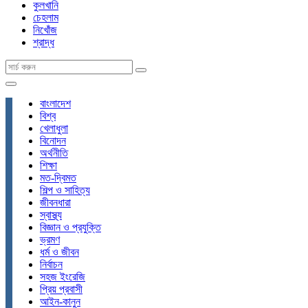
কুলখানি
চেহলাম
নিখোঁজ
শ্রাদ্ধ
বাংলাদেশ
বিশ্ব
খেলাধুলা
বিনোদন
অর্থনীতি
শিক্ষা
মত-দ্বিমত
শিল্প ও সাহিত্য
জীবনধারা
স্বাস্থ্য
বিজ্ঞান ও প্রযুক্তি
ভ্রমণ
ধর্ম ও জীবন
নির্বাচন
সহজ ইংরেজি
প্রিয় প্রবাসী
আইন-কানুন