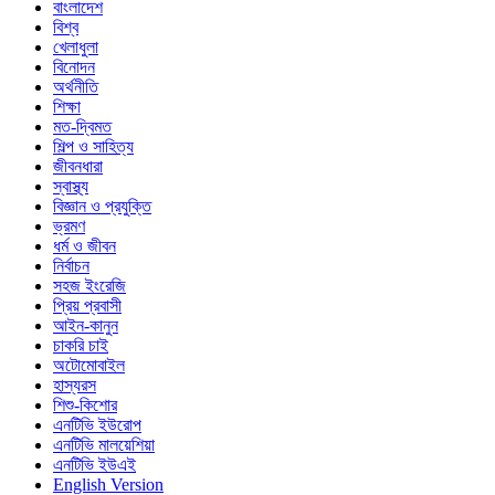
বাংলাদেশ
বিশ্ব
খেলাধুলা
বিনোদন
অর্থনীতি
শিক্ষা
মত-দ্বিমত
শিল্প ও সাহিত্য
জীবনধারা
স্বাস্থ্য
বিজ্ঞান ও প্রযুক্তি
ভ্রমণ
ধর্ম ও জীবন
নির্বাচন
সহজ ইংরেজি
প্রিয় প্রবাসী
আইন-কানুন
চাকরি চাই
অটোমোবাইল
হাস্যরস
শিশু-কিশোর
এনটিভি ইউরোপ
এনটিভি মালয়েশিয়া
এনটিভি ইউএই
English Version