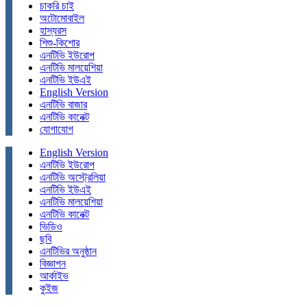
চাকরি চাই
অটোমোবাইল
হাস্যরস
শিশু-কিশোর
এনটিভি ইউরোপ
এনটিভি মালয়েশিয়া
এনটিভি ইউএই
English Version
এনটিভি বাজার
এনটিভি কানেক্ট
যোগাযোগ
English Version
এনটিভি ইউরোপ
এনটিভি অস্ট্রেলিয়া
এনটিভি ইউএই
এনটিভি মালয়েশিয়া
এনটিভি কানেক্ট
ভিডিও
ছবি
এনটিভির অনুষ্ঠান
বিজ্ঞাপন
আর্কাইভ
কুইজ