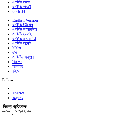
এনটিভি বাজার
এনটিভি কানেক্ট
যোগাযোগ
English Version
এনটিভি ইউরোপ
এনটিভি অস্ট্রেলিয়া
এনটিভি ইউএই
এনটিভি মালয়েশিয়া
এনটিভি কানেক্ট
ভিডিও
ছবি
এনটিভির অনুষ্ঠান
বিজ্ঞাপন
আর্কাইভ
কুইজ
Follow
বাংলাদেশ
অন্যান্য
নিজস্ব প্রতিবেদক
২০:২০, ০৯ জুন ২০২৬