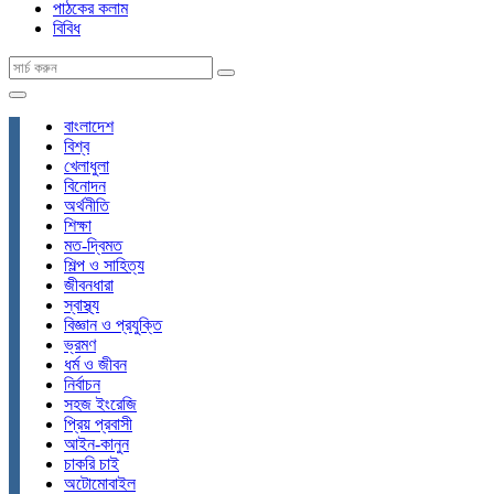
পাঠকের কলাম
বিবিধ
বাংলাদেশ
বিশ্ব
খেলাধুলা
বিনোদন
অর্থনীতি
শিক্ষা
মত-দ্বিমত
শিল্প ও সাহিত্য
জীবনধারা
স্বাস্থ্য
বিজ্ঞান ও প্রযুক্তি
ভ্রমণ
ধর্ম ও জীবন
নির্বাচন
সহজ ইংরেজি
প্রিয় প্রবাসী
আইন-কানুন
চাকরি চাই
অটোমোবাইল