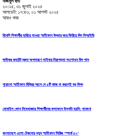
নাজমুল হুদা
২০:২৫, ৩১ জুলাই ২০২৫
আপডেট: ১৭:৪৩, ০১ আগস্ট ২০২৫
আরও খবর
বিদেশি শিক্ষার্থীর হারিয়ে যাওয়া স্মার্টফোন উদ্ধার করে ফিরিয়ে দিল সিআইডি
ক্ষতিকর কনটেন্ট দ্রুত অপসারণে সাইবার নিরাপত্তা সংশোধন বিল পাস
পুরোনো স্মার্টফোন বিক্রির আগে যে ৫টি কাজ না করলেই বড় বিপদ
মোবাইল ফোন নিষেধাজ্ঞায় শিক্ষার্থীদের ফলাফলে উন্নতি হয়নি: গবেষণা
বাংলাদেশে এলো টেকনোর নতুন স্মার্টফোন সিরিজ ‘স্পার্ক ৫০’