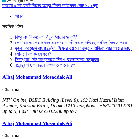
বাজারে এলো ইনফিনিক্সের আল্ট্রা-স্পিড স্মার্টফোন নোট ১২ প্রো
আরও
সর্বাধিক পঠিত
বিশ্ব বাঘ দিবস:
বাঘ বাঁচুক ‘বাঘের মতোই’
কেন দাম আগের অবস্থায় ফেরে না, কী করলে সত্যিই স্বস্তি মিলতে পারে
ফুটবল রোমান্সে বাংলা ছোঁয়া: ফিফার ওয়ালে ‘ওস্তাদ হাজির’ আর ‘মায়ার জাদু’
লোডশেডিং কমবে কবে?
সিঙ্গাপুরের সেই অশ্রুসজল দিন ও বাংলাদেশের সম্ভাবনা
বলেন্দ্র শাহ ও বদলে যাওয়া নেপালের গল্প
Alhaj Mohammad Mosaddak Ali
Chairman
NTV Online, BSEC Building (Level-8), 102 Kazi Nazrul Islam
Avenue, Karwan Bazar, Dhaka-1215 Telephone: +880255012281
up to 5, Fax: +880255012286 up to 7
Alhaj Mohammad Mosaddak Ali
Chairman