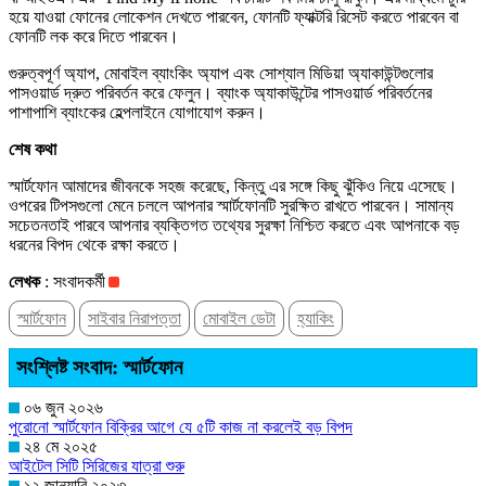
হয়ে যাওয়া ফোনের লোকেশন দেখতে পারবেন, ফোনটি ফ্যাক্টরি রিসেট করতে পারবেন বা
ফোনটি লক করে দিতে পারবেন।
গুরুত্বপূর্ণ অ্যাপ, মোবাইল ব্যাংকিং অ্যাপ এবং সোশ্যাল মিডিয়া অ্যাকাউন্টগুলোর
পাসওয়ার্ড দ্রুত পরিবর্তন করে ফেলুন। ব্যাংক অ্যাকাউন্টের পাসওয়ার্ড পরিবর্তনের
পাশাপাশি ব্যাংকের হেল্পলাইনে যোগাযোগ করুন।
শেষ কথা
স্মার্টফোন আমাদের জীবনকে সহজ করেছে, কিন্তু এর সঙ্গে কিছু ঝুঁকিও নিয়ে এসেছে।
ওপরের টিপসগুলো মেনে চললে আপনার স্মার্টফোনটি সুরক্ষিত রাখতে পারবেন। সামান্য
সচেতনতাই পারবে আপনার ব্যক্তিগত তথ্যের সুরক্ষা নিশ্চিত করতে এবং আপনাকে বড়
ধরনের বিপদ থেকে রক্ষা করতে।
লেখক
: সংবাদকর্মী
স্মার্টফোন
সাইবার নিরাপত্তা
মোবাইল ডেটা
হ্যাকিং
সংশ্লিষ্ট সংবাদ: স্মার্টফোন
০৬ জুন ২০২৬
পুরোনো স্মার্টফোন বিক্রির আগে যে ৫টি কাজ না করলেই বড় বিপদ
২৪ মে ২০২৫
আইটেল সিটি সিরিজের যাত্রা শুরু
১২ জানুয়ারি ২০২৩