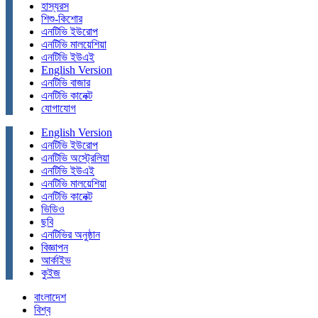
হাস্যরস
শিশু-কিশোর
এনটিভি ইউরোপ
এনটিভি মালয়েশিয়া
এনটিভি ইউএই
English Version
এনটিভি বাজার
এনটিভি কানেক্ট
যোগাযোগ
English Version
এনটিভি ইউরোপ
এনটিভি অস্ট্রেলিয়া
এনটিভি ইউএই
এনটিভি মালয়েশিয়া
এনটিভি কানেক্ট
ভিডিও
ছবি
এনটিভির অনুষ্ঠান
বিজ্ঞাপন
আর্কাইভ
কুইজ
বাংলাদেশ
বিশ্ব