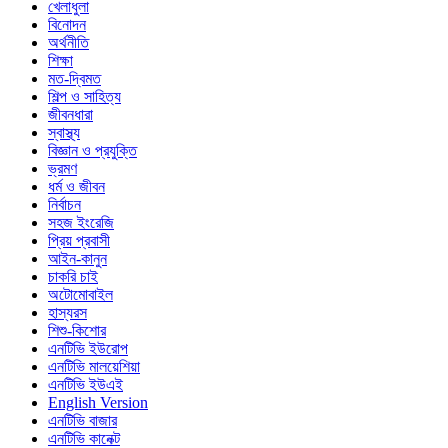
খেলাধুলা
বিনোদন
অর্থনীতি
শিক্ষা
মত-দ্বিমত
শিল্প ও সাহিত্য
জীবনধারা
স্বাস্থ্য
বিজ্ঞান ও প্রযুক্তি
ভ্রমণ
ধর্ম ও জীবন
নির্বাচন
সহজ ইংরেজি
প্রিয় প্রবাসী
আইন-কানুন
চাকরি চাই
অটোমোবাইল
হাস্যরস
শিশু-কিশোর
এনটিভি ইউরোপ
এনটিভি মালয়েশিয়া
এনটিভি ইউএই
English Version
এনটিভি বাজার
এনটিভি কানেক্ট