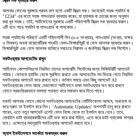
স্ক্রিন লক ব্যবহার করুন
আপনার ফোনের সুরক্ষার প্রথম ধাপ হলো একটি স্ক্রিন লক। অনেকেই সহজ প্যাটার্ন বা
"1234" এর মতো সহজ পাসওয়ার্ড ব্যবহার করেন, যা হ্যাকার বা চোরের জন্য অনুমান
করা খুব সহজ। তাই, স্মার্টফোনের সুরক্ষায় একটি শক্তিশালী স্ক্রিন লক ব্যবহার করুন।
এটি হতে পারে প্যাটার্ন বা পাসওয়ার্ড বা পাসকোড।
সহজ প্যাটার্নের পরিবর্তে একটি শক্তিশালী পিন (৬-৮ সংখ্যার), পাসওয়ার্ড (সংখ্যা, অক্ষর
ও সিম্বল) অথবা বায়োমেট্রিক পদ্ধতি যেমন-ফিঙ্গারপ্রিন্ট বা ফেস আনলক ব্যবহার করুন।
ফিঙ্গারপ্রিন্ট এবং ফেস আনলক বর্তমানে সবচেয়ে নিরাপদ ও জনপ্রিয় স্ক্রিন লক সিস্টেম।
সফটওয়্যার আপডেটেড রাখুন
স্মার্টফোন কোম্পানিগুলো নিয়মিত তাদের অপারেটিং সিস্টেমের জন্য সিকিউরিটি আপডেট
পাঠায়। ফোনকে হ্যাকিং থেকে সুরক্ষিত রাখতে এবং আপডেটেড সব ফিচার পেতে নিয়মিত
সফটওয়্যার আপডেট করে রাখতে হবে। বর্তমান সময়ে এমন কিছু আপডেট AI
সফটওয়্যারের ফোন আছে যেগুলোতে স্মার্টফোনে থাকা সফটওয়্যার অন করে রাখলে
ফোনে স্বয়ংক্রিয়ভাবে সমস্যা শনাক্ত করে সমাধান করে দিতে পারে।
যখনই আপনার ফোনে কোনো সফটওয়্যার আপডেটের নোটিফিকেশন আসবে, অবহেলা না
করে দ্রুত তা ইনস্টল করে নিন। ‘Automatic Updates’ অপশনটি চালু করে রাখতে
পারেন, এতে নতুন আপডেট এলেই ফোন নিজে থেকে তা ইনস্টল করে নেবে। তবে,
মোবাইল ডাটা ব্যবহারকারীদের এটি অফ করে রাখা উচিত, এতে করে ডাটা প্যাকেজ সাশ্রয়
হবে। এক্ষেত্রে ম্যানুয়ালি সফটওয়্যার আপডেট করতে হবে।
অ্যাপ ইনস্টলেশনে সতর্কতা অবলম্বন করুন