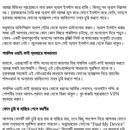
আমরা বিভিন্ন প্রয়োজনে নানা রকম অ্যাপ ইনস্টল করে থাকি। কিন্তু সব অ্যাপ নিরাপদ
নয়। হ্যাকারদের তৈরি করা অ্যাপ যদি আমরা ভুল করে ফোনে ইনস্টল করে ফেলি, তাহলে
হ্যাকার আমাদের ফোনের অ্যাক্সেস পেয়ে ব্যক্তিগত তথ্য চুরি করতে পারে।
শুধুমাত্র অফিশিয়াল অ্যাপ স্টোর থেকে অ্যাপ ডাউনলোড করুন। অ্যাপ ইনস্টল করার
সময় এটি আপনার ফোনের কোন কোন বিষয়ে পারমিশন চাইছে, তা মনোযোগ দিয়ে পড়ুন।
যেমন- একটি ক্যালকুলেটর অ্যাপের আপনার কন্টাক্ট লিস্ট বা ক্যামেরার অনুমতি চাওয়ার
কোনো কারণ নেই। সন্দেহজনক মনে হলে সেই অ্যাপ ইনস্টল করা থেকে বিরত থাকুন।
পাবলিক ওয়াই-ফাই ব্যবহারে সাবধানতা
ক্যাফে, এয়ারপোর্ট বা শপিং মলের মতো জায়গার ফ্রি পাবলিক ওয়াই-ফাই ব্যবহার করতে
আমরা সবাই ভালোবাসি। কিন্তু এই নেটওয়ার্কগুলো সাধারণত সুরক্ষিত থাকে না।
হ্যাকাররা সহজেই এই নেটওয়ার্কের মাধ্যমে আপনার ফোনের অ্যাক্সেস নিয়ে ব্যাংকিং
পাসওয়ার্ড বা অন্যান্য ব্যক্তিগত তথ্য চুরি করতে পারে।
পাবলিক ওয়াই-ফাই ব্যবহার করে কোনো ধরনের আর্থিক লেনদেন, অনলাইন শপিং বা
গোপনীয় তথ্য আদান-প্রদান করা থেকে বিরত থাকুন। খুব জরুরি প্রয়োজনে VPN
ব্যবহার করুন।
ফোন চুরি বা হারিয়ে গেলে করণীয়
আপনার ফোনটি যদি চুরি হয়ে যায় বা হারিয়ে যায়, তবে কিছু পদক্ষেপ নিয়ে আপনার ফোনে
থাকা তথ্যগুলো সুরক্ষিত রাখতে পারবেন। অ্যান্ড্রয়েড ফোনের "Find My Device"
বা আইওএস এর "Find My iPhone" ফিচারটি সবসময় চালু রাখুন। এর মাধ্যমে চুরি