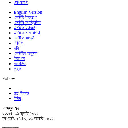
যোগাযোগ
English Version
এনটিভি ইউরোপ
এনটিভি অস্ট্রেলিয়া
এনটিভি ইউএই
এনটিভি মালয়েশিয়া
এনটিভি কানেক্ট
ভিডিও
ছবি
এনটিভির অনুষ্ঠান
বিজ্ঞাপন
আর্কাইভ
কুইজ
Follow
মত-দ্বিমত
বিবিধ
নাজমুল হুদা
২০:২৫, ৩১ জুলাই ২০২৫
আপডেট: ১৭:৪৩, ০১ আগস্ট ২০২৫