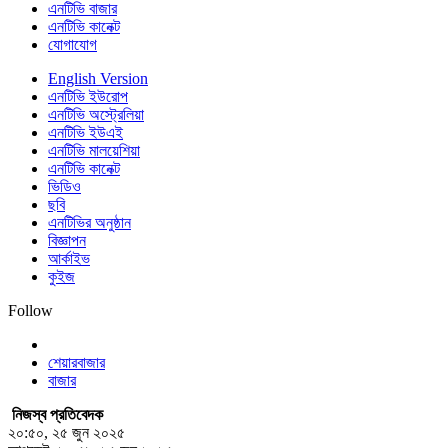
এনটিভি বাজার
এনটিভি কানেক্ট
যোগাযোগ
English Version
এনটিভি ইউরোপ
এনটিভি অস্ট্রেলিয়া
এনটিভি ইউএই
এনটিভি মালয়েশিয়া
এনটিভি কানেক্ট
ভিডিও
ছবি
এনটিভির অনুষ্ঠান
বিজ্ঞাপন
আর্কাইভ
কুইজ
Follow
শেয়ারবাজার
বাজার
নিজস্ব প্রতিবেদক
২০:৫০, ২৫ জুন ২০২৫