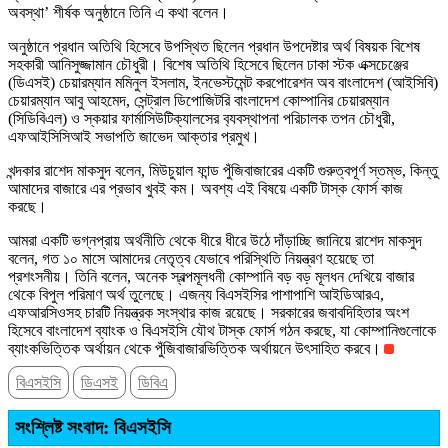
অবস্থা’ শীর্ষক অনুষ্ঠানে তিনি এ কথা বলেন।
অনুষ্ঠানে প্রধান অতিথি হিসেবে উপস্থিত ছিলেন প্রধান উপদেষ্টার অর্থ বিষয়ক বিশেষ
সহকারী আনিসুজ্জামান চৌধুরী। বিশেষ অতিথি হিসেবে ছিলেন ঢাকা স্টক এক্সচেঞ্জের
(ডিএসই) চেয়ারম্যান মমিনুল ইসলাম, ইনভেস্টমেন্ট করপোরেশন অব বাংলাদেশ (আইসিবি)
চেয়ারম্যান আবু আহমেদ, সেন্ট্রাল ডিপোজিটরি বাংলাদেশ কোম্পানির চেয়ারম্যান
(সিডিবিএল) ও স্কয়ার ফার্মাসিউটিক্যালসের ব‍্যবস্থাপনা পরিচালক তপন চৌধুরী,
এফআইসিসিআই সভাপতি জাভেদ আক্তার প্রমুখ।
খন্দকার রাশেদ মাকসুদ বলেন, মিউচুয়াল ফান্ড পুঁজিবাজারের একটি গুরুত্বপূর্ণ স্তম্ভ, কিন্তু
আমাদের বাজারে এর প্রভাব খুবই কম। অবশ্য এই বিষয়ে একটি টাস্ক ফোর্স কাজ
করছে।
আমরা একটি ভগ্নপ্রায় অর্থনীতি থেকে ধীরে ধীরে উঠে দাঁড়াচ্ছি জানিয়ে রাশেদ মাকসুদ
বলেন, গত ১০ মাসে আমাদের নেতৃত্ব যেভাবে পরিস্থিতি নিয়ন্ত্রণ হয়েছে তা
প্রশংসনীয়। তিনি বলেন, অনেক স্বল্পমূলধনী কোম্পানি বড় বড় মূলধন দেখিয়ে বাজার
থেকে বিপুল পরিমাণ অর্থ তুলেছে। এজন্য বিএসইসির পাশাপাশি আইডিআরএ,
এফআরসিওসহ চারটি নিয়ন্ত্রক সংস্থার কাজ রয়েছে। সরকারের জবাবদিহিতার অংশ
হিসেবে বাংলাদেশ ব্যাংক ও বিএসইসি যৌথ টাস্ক ফোর্স গঠন করছে, যা কোম্পানিগুলোকে
ব্যাংকভিত্তিক অর্থায়ন থেকে পুঁজিবাজারভিত্তিক অর্থায়নে উৎসাহিত করবে।
বিএসইসি
ডিএসই
ডিবিএ
সংশ্লিষ্ট সংবাদ: বিএসইসি