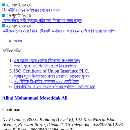
২৮ জুলাই ২০২৬
বিএসইসির নতুন কমিশনার হোসেন সাদাত
২৭ জুলাই ২০২৬
কোম্পানিতে নারী স্বতন্ত্র পরিচালক নিয়োগের সময় বাড়ল
২২ জুলাই ২০২৬
আইএমএফের সঙ্গে বৈঠক, টেকসই অর্থায়ন ও জলবায়ু-সহনশীল বিনিয়োগের তাগিদ
আরও
সর্বাধিক পঠিত
এস আলম কোল্ড রোলড স্টিলসের উৎপাদন বন্ধ
পতনে সূচক, ৬৭ শতাংশ কোম্পানির দরপতন
ISO Certificate of Union Insurance PLC.
প্রধান সূচক উত্থানেও কমল লেনদেন, বেড়েছে মূলধন
৭০ মিনিটে ডিএসইর লেনদেন ৩১২ কোটি টাকা
সিকিউরিটিজ আইন বিষয়ক দুদিনের প্রশিক্ষণ কর্মশালা শুরু
Alhaj Mohammad Mosaddak Ali
Chairman
NTV Online, BSEC Building (Level-8), 102 Kazi Nazrul Islam
Avenue, Karwan Bazar, Dhaka-1215 Telephone: +880255012281
up to 5, Fax: +880255012286 up to 7