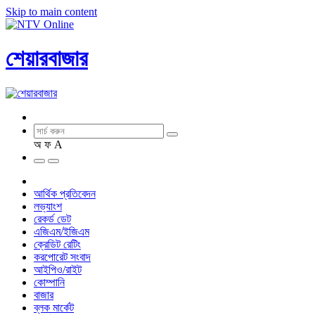
Skip to main content
শেয়ারবাজার
অ
ফ
A
আর্থিক প্রতিবেদন
লভ্যাংশ
রেকর্ড ডেট
এজিএম/ইজিএম
ক্রেডিট রেটিং
করপোরেট সংবাদ
আইপিও/রাইট
কোম্পানি
বাজার
ব্লক মার্কেট