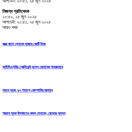
আপডেট: ২০:৫১, ২৫ জুন ২০২৫
নিজস্ব প্রতিবেদক
২০:৫০, ২৫ জুন ২০২৫
আপডেট: ২০:৫১, ২৫ জুন ২০২৫
আরও খবর
বস্ত্র খাতে লেনদেন হাজার কোটি টাকা
আইসিএসবির প্রেসিডেন্ট হলেন মোহাম্মদ শাহজাহান
পতনে সূচক, ৬৭ শতাংশ কোম্পানির দরপতন
প্রধান সূচক উত্থানেও কমল লেনদেন, বেড়েছে মূলধন