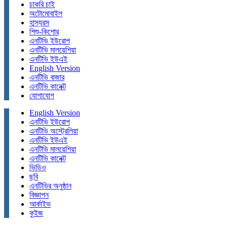
চাকরি চাই
অটোমোবাইল
হাস্যরস
শিশু-কিশোর
এনটিভি ইউরোপ
এনটিভি মালয়েশিয়া
এনটিভি ইউএই
English Version
এনটিভি বাজার
এনটিভি কানেক্ট
যোগাযোগ
English Version
এনটিভি ইউরোপ
এনটিভি অস্ট্রেলিয়া
এনটিভি ইউএই
এনটিভি মালয়েশিয়া
এনটিভি কানেক্ট
ভিডিও
ছবি
এনটিভির অনুষ্ঠান
বিজ্ঞাপন
আর্কাইভ
কুইজ