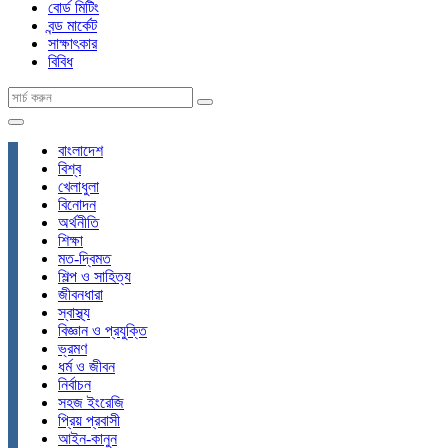
বোর্ড মিটিং
বন্ড মার্কেট
সাক্ষাৎকার
বিবিধ
বাংলাদেশ
বিশ্ব
খেলাধুলা
বিনোদন
অর্থনীতি
শিক্ষা
মত-দ্বিমত
শিল্প ও সাহিত্য
জীবনধারা
স্বাস্থ্য
বিজ্ঞান ও প্রযুক্তি
ভ্রমণ
ধর্ম ও জীবন
নির্বাচন
সহজ ইংরেজি
প্রিয় প্রবাসী
আইন-কানুন