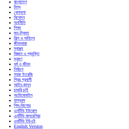
বাংলাদেশ
বিশ্ব
খেলাধুলা
বিনোদন
অর্থনীতি
শিক্ষা
মত-দ্বিমত
শিল্প ও সাহিত্য
জীবনধারা
স্বাস্থ্য
বিজ্ঞান ও প্রযুক্তি
ভ্রমণ
ধর্ম ও জীবন
নির্বাচন
সহজ ইংরেজি
প্রিয় প্রবাসী
আইন-কানুন
চাকরি চাই
অটোমোবাইল
হাস্যরস
শিশু-কিশোর
এনটিভি ইউরোপ
এনটিভি মালয়েশিয়া
এনটিভি ইউএই
English Version