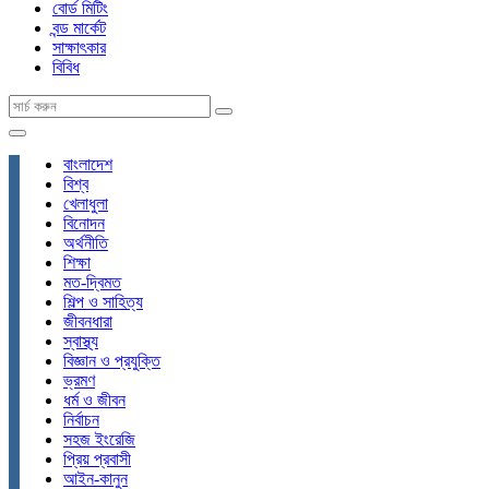
বোর্ড মিটিং
বন্ড মার্কেট
সাক্ষাৎকার
বিবিধ
বাংলাদেশ
বিশ্ব
খেলাধুলা
বিনোদন
অর্থনীতি
শিক্ষা
মত-দ্বিমত
শিল্প ও সাহিত্য
জীবনধারা
স্বাস্থ্য
বিজ্ঞান ও প্রযুক্তি
ভ্রমণ
ধর্ম ও জীবন
নির্বাচন
সহজ ইংরেজি
প্রিয় প্রবাসী
আইন-কানুন