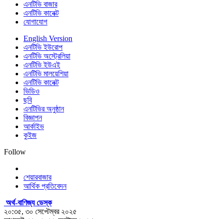
এনটিভি বাজার
এনটিভি কানেক্ট
যোগাযোগ
English Version
এনটিভি ইউরোপ
এনটিভি অস্ট্রেলিয়া
এনটিভি ইউএই
এনটিভি মালয়েশিয়া
এনটিভি কানেক্ট
ভিডিও
ছবি
এনটিভির অনুষ্ঠান
বিজ্ঞাপন
আর্কাইভ
কুইজ
Follow
শেয়ারবাজার
আর্থিক প্রতিবেদন
অর্থ-বাণিজ্য ডেস্ক
২০:৩৫, ৩০ সেপ্টেম্বর ২০২৫