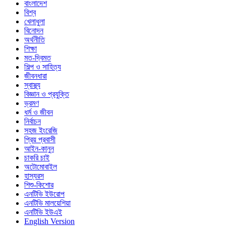
বাংলাদেশ
বিশ্ব
খেলাধুলা
বিনোদন
অর্থনীতি
শিক্ষা
মত-দ্বিমত
শিল্প ও সাহিত্য
জীবনধারা
স্বাস্থ্য
বিজ্ঞান ও প্রযুক্তি
ভ্রমণ
ধর্ম ও জীবন
নির্বাচন
সহজ ইংরেজি
প্রিয় প্রবাসী
আইন-কানুন
চাকরি চাই
অটোমোবাইল
হাস্যরস
শিশু-কিশোর
এনটিভি ইউরোপ
এনটিভি মালয়েশিয়া
এনটিভি ইউএই
English Version