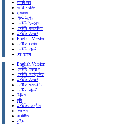
চাকরি চাই
অটোমোবাইল
হাস্যরস
শিশু-কিশোর
এনটিভি ইউরোপ
এনটিভি মালয়েশিয়া
এনটিভি ইউএই
English Version
এনটিভি বাজার
এনটিভি কানেক্ট
যোগাযোগ
English Version
এনটিভি ইউরোপ
এনটিভি অস্ট্রেলিয়া
এনটিভি ইউএই
এনটিভি মালয়েশিয়া
এনটিভি কানেক্ট
ভিডিও
ছবি
এনটিভির অনুষ্ঠান
বিজ্ঞাপন
আর্কাইভ
কুইজ