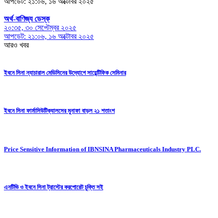
আপডেট: ২১:০৬, ১৬ অক্টোবর ২০২৫
অর্থ-বাণিজ্য ডেস্ক
২০:৩৫, ৩০ সেপ্টেম্বর ২০২৫
আপডেট: ২১:০৬, ১৬ অক্টোবর ২০২৫
আরও খবর
ইবনে সিনা ন্যাচারাল মেডিসিনের উদ্যোগে সায়েন্টিফিক সেমিনার
ইবনে সিনা ফার্মাসিউটিক্যালসের মুনাফা বাড়ল ২১ শতাংশ
Price Sensitive Information of IBNSINA Pharmaceuticals Industry PLC.
এনটিভি ও ইবনে সিনা ট্রাস্টের করপোরেট চুক্তি সই