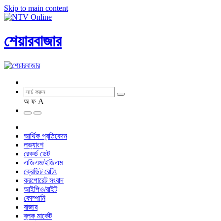
Skip to main content
শেয়ারবাজার
অ
ফ
A
আর্থিক প্রতিবেদন
লভ্যাংশ
রেকর্ড ডেট
এজিএম/ইজিএম
ক্রেডিট রেটিং
করপোরেট সংবাদ
আইপিও/রাইট
কোম্পানি
বাজার
ব্লক মার্কেট