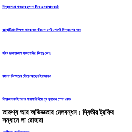
বিশ্বকাপ না পাওয়ার হতাশা নিয়ে এমবাপ্পের বার্তা
আর্জেন্টিনার বিপক্ষে কাবরালের বাঁকানো সেই গোলই বিশ্বকাপের সেরা
হঠাৎ দুঃখপ্রকাশ স্কালোনির, কিন্তু কেন?
ব্যালন ডি’অরের দৌড়ে আছেন ইয়ামালও
বিশ্বকাপ ফাইনালের মারামারি নিয়ে মুখ খুললেন স্পেন কোচ
তারুণ্য আর অভিজ্ঞতার মেলবন্ধন : দ্বিতীয় ট্রফির
সন্ধানে লা রোহারা