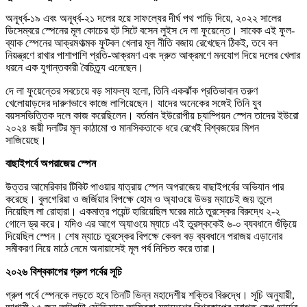
অনূর্ধ্ব-১৯ এবং অনূর্ধ্ব-২১ দলের হয়ে সাফল্যের দীর্ঘ পথ পাড়ি দিয়ে, ২০২২ সালের
ডিসেম্বরে স্পেনের মূল কোচের হট সিটে বসেন লুইস দে লা ফুয়েন্তে। সাবেক এই ফুল-
ব্যাক স্পেনের আক্রমণাত্মক ফুটবল খেলার মূল নীতি বজায় রেখেছেন ঠিকই, তবে বল
নিয়ন্ত্রণে রাখার পাশাপাশি প্রতি-আক্রমণ এবং দ্রুত আক্রমণে মনযোগ দিয়ে দলের খেলার
ধরনে এক যুগান্তকারী বৈচিত্র্য এনেছেন।
দে লা ফুয়েন্তের সবচেয়ে বড় সাফল্য হলো, তিনি একঝাঁক প্রতিভাবান তরুণ
খেলোয়াড়দের দারুণভাবে কাজে লাগিয়েছেন। যাদের অনেকের সঙ্গেই তিনি যুব
বয়সসভিত্তিক দলে কাজ করেছিলেন। বর্তমান ইউরোপীয় চ্যাম্পিয়ন স্পেন তাদের ইউরো
২০২৪ জয়ী দলটির মূল কাঠামো ও মানসিকতাকে ধরে রেখেই বিশ্বজয়ের মিশন
সাজিয়েছে।
বাছাইপর্বে অপরাজেয় স্পেন
উত্তর আমেরিকার টিকিট পাওয়ার যাত্রায় স্পেন অপরাজেয় বাছাইপর্বের অভিযান পার
করেছে। বুলগেরিয়া ও জর্জিয়ার বিপক্ষে হোম ও অ্যাওয়ে উভয় ম্যাচেই জয় তুলে
নিয়েছিল লা রোহারা। একমাত্র পয়েন্ট হারিয়েছিল ঘরের মাঠে তুরস্কের বিরুদ্ধে ২-২
গোলে ড্র করে। যদিও এর আগে অ্যাওয়ে ম্যাচে এই তুরস্ককেই ৬-০ ব্যবধানে গুঁড়িয়ে
দিয়েছিল স্পেন। শেষ ম্যাচে তুরস্কের বিপক্ষে কেবল বড় ব্যবধানে পরাজয় এড়ানোর
সমীকরণ নিয়ে মাঠে নেমে অনায়াসেই মূল পর্ব নিশ্চিত করে তারা।
২০২৬ বিশ্বকাপের গ্রুপ পর্বের সূচি
গ্রুপ পর্বে স্পেনকে লড়তে হবে তিনটি ভিন্ন মহাদেশীয় শক্তির বিরুদ্ধে। সূচি অনুযায়ী,