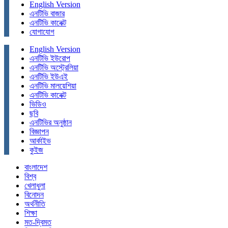
English Version
এনটিভি বাজার
এনটিভি কানেক্ট
যোগাযোগ
English Version
এনটিভি ইউরোপ
এনটিভি অস্ট্রেলিয়া
এনটিভি ইউএই
এনটিভি মালয়েশিয়া
এনটিভি কানেক্ট
ভিডিও
ছবি
এনটিভির অনুষ্ঠান
বিজ্ঞাপন
আর্কাইভ
কুইজ
বাংলাদেশ
বিশ্ব
খেলাধুলা
বিনোদন
অর্থনীতি
শিক্ষা
মত-দ্বিমত