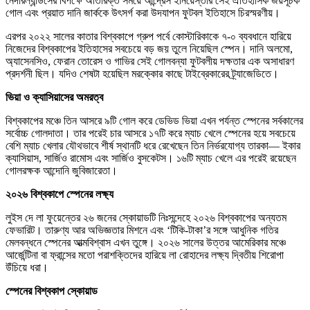
নেদারল্যান্ডসের বিপক্ষে অতিরিক্ত সময়ে আন্দ্রেস ইনিয়েস্তার সেই ঐতিহাসিক জয়সূচক
গোল এবং প্রয়াত দানি জার্ককে উৎসর্গ করা উদযাপন ফুটবল ইতিহাসে চিরস্মরণীয়।
এরপর ২০২২ সালের কাতার বিশ্বকাপে গ্রুপ পর্বে কোস্টারিকাকে ৭-০ ব্যবধানে হারিয়ে
নিজেদের বিশ্বকাপের ইতিহাসের সবচেয়ে বড় জয় তুলে নিয়েছিল স্পেন। দানি অলমো,
অ্যাসেনসিও, ফেরান তোরেস ও গাভির সেই গোলবন্যা ফুটবলীয় দক্ষতার এক অসাধারণ
প্রদর্শনী ছিল। যদিও শেষটা হয়েছিল মরক্কোর কাছে টাইব্রেকারের ট্র্যাজেডিতে।
ভিয়া ও ক্যাসিয়াসের অমরত্ব
বিশ্বকাপের মঞ্চে তিন আসরে ৯টি গোল করে ডেভিড ভিয়া এখন পর্যন্ত স্পেনের সর্বকালের
সর্বোচ্চ গোলদাতা। তার পরেই চার আসরে ১৭টি করে ম্যাচ খেলে স্পেনের হয়ে সবচেয়ে
বেশি ম্যাচ খেলার যৌথভাবে শীর্ষ স্থানটি ধরে রেখেছেন তিন নির্ভরযোগ্য তারকা— ইকার
ক্যাসিয়াস, সার্জিও রামোস এবং সার্জিও বুসকেটস। ১৬টি ম্যাচ খেলে এর পরেই রয়েছেন
গোলরক্ষক আন্দোনি জুবিজারেতা।
২০২৬ বিশ্বকাপে স্পেনের লক্ষ্য
লুইস দে লা ফুয়েন্তের ২৬ জনের স্কোয়াডটি নিঃসন্দেহে ২০২৬ বিশ্বকাপের অন্যতম
ফেভারিট। তারুণ্য আর অভিজ্ঞতার মিশনে এবং ‘টিকি-টাকা’র সঙ্গে আধুনিক গতির
মেলবন্ধনে স্পেনের আত্মবিশ্বাস এখন তুঙ্গে। ২০২৬ সালের উত্তর আমেরিকার মঞ্চে
আর্জেন্টিনা বা ফ্রান্সের মতো পরাশক্তিদের হারিয়ে লা রোহাদের লক্ষ্য দ্বিতীয় শিরোপা
উঁচিয়ে ধরা।
স্পেনের বিশ্বকাপ স্কোয়াড