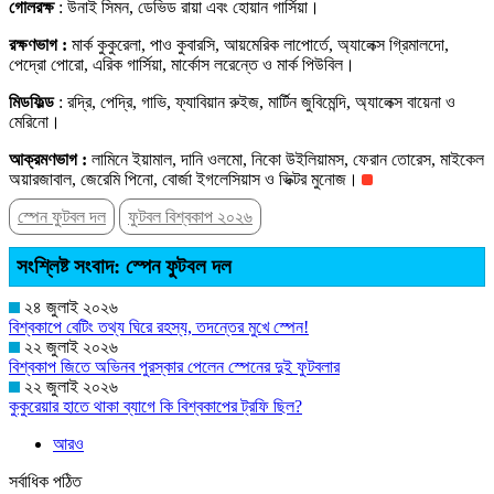
গোলরক্ষ
: উনাই সিমন, ডেভিড রায়া এবং হোয়ান গার্সিয়া।
রক্ষণভাগ :
মার্ক কুকুরেলা, পাও কুবারসি, আয়মেরিক লাপোর্তে, অ্যালেক্স গ্রিমালদো,
পেদ্রো পোরো, এরিক গার্সিয়া, মার্কোস লরেন্তে ও মার্ক পিউবিল।
মিডফিল্ড
: রদ্রি, পেদ্রি, গাভি, ফ্যাবিয়ান রুইজ, মার্টিন জুবিমেন্দি, অ্যালেক্স বায়েনা ও
মেরিনো।
আক্রমণভাগ :
লামিনে ইয়ামাল, দানি ওলমো, নিকো উইলিয়ামস, ফেরান তোরেস, মাইকেল
অয়ারজাবাল, জেরেমি পিনো, বোর্জা ইগলেসিয়াস ও ভিক্টর মুনোজ।
স্পেন ফুটবল দল
ফুটবল বিশ্বকাপ ২০২৬
সংশ্লিষ্ট সংবাদ: স্পেন ফুটবল দল
২৪ জুলাই ২০২৬
বিশ্বকাপে বেটিং তথ্য ঘিরে রহস্য, তদন্তের মুখে স্পেন!
২২ জুলাই ২০২৬
বিশ্বকাপ জিতে অভিনব পুরস্কার পেলেন স্পেনের দুই ফুটবলার
২২ জুলাই ২০২৬
কুকুরেয়ার হাতে থাকা ব্যাগে কি বিশ্বকাপের ট্রফি ছিল?
আরও
সর্বাধিক পঠিত