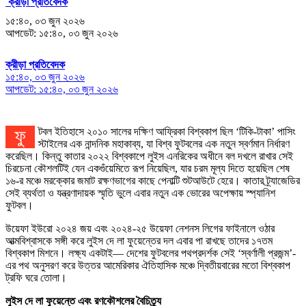
ক্রীড়া প্রতিবেদক
১৫:৪০, ০৩ জুন ২০২৬
আপডেট: ১৫:৪০, ০৩ জুন ২০২৬
ক্রীড়া প্রতিবেদক
১৫:৪০, ০৩ জুন ২০২৬
আপডেট: ১৫:৪০, ০৩ জুন ২০২৬
ফুটবল ইতিহাসে ২০১০ সালের দক্ষিণ আফ্রিকা বিশ্বকাপ ছিল ‘টিকি-টাকা’ পাসিং
স্টাইলের এক নান্দনিক মহাকাব্য, যা বিশ্ব ফুটবলের এক নতুন স্বর্ণমান নির্ধারণ
করেছিল। কিন্তু কাতার ২০২২ বিশ্বকাপে লুইস এনরিকের অধীনে বল দখলে রাখার সেই
চিরচেনা কৌশলটিই যেন একগুঁয়েমিতে রূপ নিয়েছিল, যার চরম মূল্য দিতে হয়েছিল শেষ
১৬-র মঞ্চে মরক্কোর জমাট রক্ষণভাগের কাছে পেনাল্টি শুটআউটে হেরে। কাতার ট্র্যাজেডির
সেই ব্যর্থতা ও যন্ত্রণাদায়ক স্মৃতি ভুলে এবার নতুন এক ভোরের অপেক্ষায় স্প্যানিশ
ফুটবল।
উয়েফা ইউরো ২০২৪ জয় এবং ২০২৪-২৫ উয়েফা নেশনস লিগের ফাইনালে ওঠার
আত্মবিশ্বাসকে সঙ্গী করে লুইস দে লা ফুয়েন্তের দল এবার পা রাখছে তাদের ১৭তম
বিশ্বকাপ মিশনে। লক্ষ্য একটাই— দেশের ফুটবলের পথপ্রদর্শক সেই ‘স্বর্ণালী প্রজন্ম’-
এর পথ অনুসরণ করে উত্তর আমেরিকার ঐতিহাসিক মঞ্চে দ্বিতীয়বারের মতো বিশ্বকাপ
ট্রফি ঘরে তোলা।
লুইস দে লা ফুয়েন্তে এবং রণকৌশলের বৈচিত্র্য