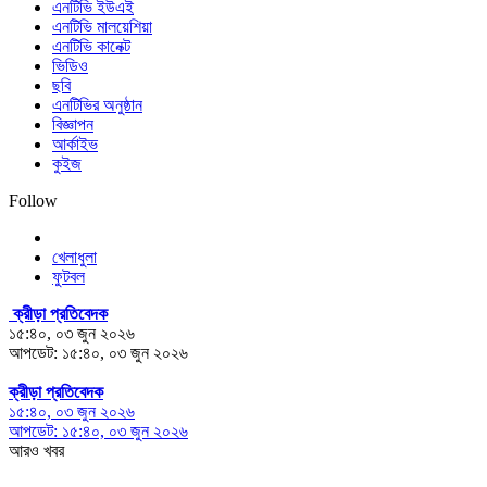
এনটিভি ইউএই
এনটিভি মালয়েশিয়া
এনটিভি কানেক্ট
ভিডিও
ছবি
এনটিভির অনুষ্ঠান
বিজ্ঞাপন
আর্কাইভ
কুইজ
Follow
খেলাধুলা
ফুটবল
ক্রীড়া প্রতিবেদক
১৫:৪০, ০৩ জুন ২০২৬
আপডেট: ১৫:৪০, ০৩ জুন ২০২৬
ক্রীড়া প্রতিবেদক
১৫:৪০, ০৩ জুন ২০২৬
আপডেট: ১৫:৪০, ০৩ জুন ২০২৬
আরও খবর