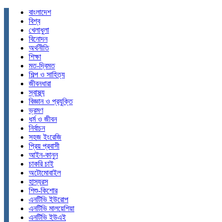
বাংলাদেশ
বিশ্ব
খেলাধুলা
বিনোদন
অর্থনীতি
শিক্ষা
মত-দ্বিমত
শিল্প ও সাহিত্য
জীবনধারা
স্বাস্থ্য
বিজ্ঞান ও প্রযুক্তি
ভ্রমণ
ধর্ম ও জীবন
নির্বাচন
সহজ ইংরেজি
প্রিয় প্রবাসী
আইন-কানুন
চাকরি চাই
অটোমোবাইল
হাস্যরস
শিশু-কিশোর
এনটিভি ইউরোপ
এনটিভি মালয়েশিয়া
এনটিভি ইউএই