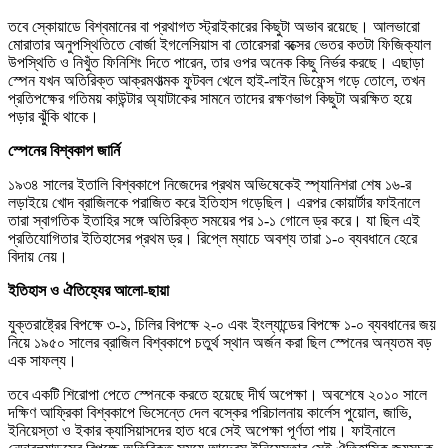
তবে স্কোয়াডে বিশ্বমানের বা প্রথাগত স্ট্রাইকারের কিছুটা অভাব রয়েছে। আলভারো
মোরাতার অনুপস্থিতিতে বোর্জা ইগলেসিয়াস বা তোরেসরা বক্সের ভেতর কতটা ফিজিক্যাল
উপস্থিতি ও নিখুঁত ফিনিশিং দিতে পারেন, তার ওপর অনেক কিছু নির্ভর করছে। এছাড়া
স্পেন যখন অতিরিক্ত আক্রমণাত্মক ফুটবল খেলে হাই-লাইন ডিফেন্স গড়ে তোলে, তখন
প্রতিপক্ষের গতিময় কাউন্টার অ্যাটাকের সামনে তাদের রক্ষণভাগ কিছুটা অরক্ষিত হয়ে
পড়ার ঝুঁকি থাকে।
স্পেনের বিশ্বকাপ জার্নি
১৯৩৪ সালের ইতালি বিশ্বকাপে নিজেদের প্রথম অভিষেকেই স্প্যানিশরা শেষ ১৬-র
লড়াইয়ে খোদ ব্রাজিলকে পরাজিত করে ইতিহাস গড়েছিল। এরপর কোয়ার্টার ফাইনালে
তারা স্বাগতিক ইতাহির সঙ্গে অতিরিক্ত সময়ের পর ১-১ গোলে ড্র করে। যা ছিল এই
প্রতিযোগিতার ইতিহাসের প্রথম ড্র। রিপ্লে ম্যাচে অবশ্য তারা ১-০ ব্যবধানে হেরে
বিদায় নেয়।
ইতিহাস ও ঐতিহ্যের আলো-ছায়া
যুক্তরাষ্ট্রের বিপক্ষে ৩-১, চিলির বিপক্ষে ২-০ এবং ইংল্যান্ডের বিপক্ষে ১-০ ব্যবধানের জয়
নিয়ে ১৯৫০ সালের ব্রাজিল বিশ্বকাপে চতুর্থ স্থান অর্জন করা ছিল স্পেনের অন্যতম বড়
এক সাফল্য।
তবে একটি শিরোপা পেতে স্পেনকে করতে হয়েছে দীর্ঘ অপেক্ষা। অবশেষে ২০১০ সালে
দক্ষিণ আফ্রিকা বিশ্বকাপে ভিসেন্তে দেল বস্কের পরিচালনায় কার্লেস পুয়োল, জাভি,
ইনিয়েস্তা ও ইকার ক্যাসিয়াসদের হাত ধরে সেই অপেক্ষা পূর্ণতা পায়। ফাইনালে