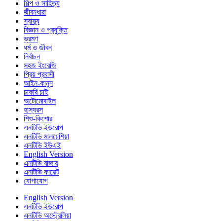
শিল্প ও সাহিত্য
জীবনধারা
স্বাস্থ্য
বিজ্ঞান ও প্রযুক্তি
ভ্রমণ
ধর্ম ও জীবন
নির্বাচন
সহজ ইংরেজি
প্রিয় প্রবাসী
আইন-কানুন
চাকরি চাই
অটোমোবাইল
হাস্যরস
শিশু-কিশোর
এনটিভি ইউরোপ
এনটিভি মালয়েশিয়া
এনটিভি ইউএই
English Version
এনটিভি বাজার
এনটিভি কানেক্ট
যোগাযোগ
English Version
এনটিভি ইউরোপ
এনটিভি অস্ট্রেলিয়া