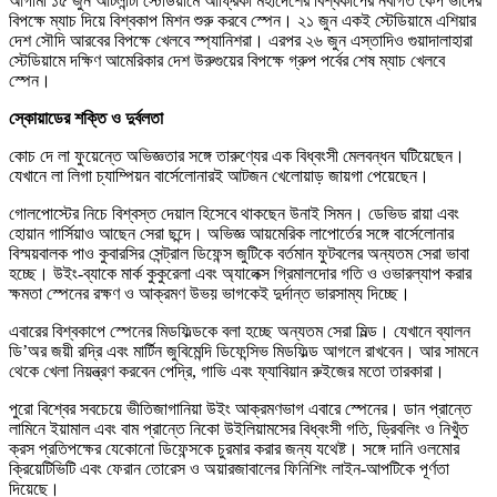
আগামী ১৫ জুন আটলান্টা স্টেডিয়ামে আফ্রিকা মহাদেশের বিশ্বকাপের নবাগত কেপ ভার্দের
বিপক্ষে ম্যাচ দিয়ে বিশ্বকাপ মিশন শুরু করবে স্পেন। ২১ জুন একই স্টেডিয়ামে এশিয়ার
দেশ সৌদি আরবের বিপক্ষে খেলবে স্প্যানিশরা। এরপর ২৬ জুন এস্তাদিও গুয়াদালাহারা
স্টেডিয়ামে দক্ষিণ আমেরিকার দেশ উরুগুয়ের বিপক্ষে গ্রুপ পর্বের শেষ ম্যাচ খেলবে
স্পেন।
স্কোয়াডের শক্তি ও দুর্বলতা
কোচ দে লা ফুয়েন্তে অভিজ্ঞতার সঙ্গে তারুণ্যের এক বিধ্বংসী মেলবন্ধন ঘটিয়েছেন।
যেখানে লা লিগা চ্যাম্পিয়ন বার্সেলোনারই আটজন খেলোয়াড় জায়গা পেয়েছেন।
গোলপোস্টের নিচে বিশ্বস্ত দেয়াল হিসেবে থাকছেন উনাই সিমন। ডেভিড রায়া এবং
হোয়ান গার্সিয়াও আছেন সেরা ছন্দে। অভিজ্ঞ আয়মেরিক লাপোর্তের সঙ্গে বার্সেলোনার
বিস্ময়বালক পাও কুবারসির সেন্ট্রাল ডিফেন্স জুটিকে বর্তমান ফুটবলের অন্যতম সেরা ভাবা
হচ্ছে। উইং-ব্যাকে মার্ক কুকুরেলা এবং অ্যালেক্স গ্রিমালদোর গতি ও ওভারল্যাপ করার
ক্ষমতা স্পেনের রক্ষণ ও আক্রমণ উভয় ভাগকেই দুর্দান্ত ভারসাম্য দিচ্ছে।
এবারের বিশ্বকাপে স্পেনের মিডফিল্ডকে বলা হচ্ছে অন্যতম সেরা মিল্ড। যেখানে ব্যালন
ডি’অর জয়ী রদ্রি এবং মার্টিন জুবিমেন্দি ডিফেন্সিভ মিডফিল্ড আগলে রাখবেন। আর সামনে
থেকে খেলা নিয়ন্ত্রণ করবেন পেদ্রি, গাভি এবং ফ্যাবিয়ান রুইজের মতো তারকারা।
পুরো বিশ্বের সবচেয়ে ভীতিজাগানিয়া উইং আক্রমণভাগ এবারে স্পেনের। ডান প্রান্তে
লামিনে ইয়ামাল এবং বাম প্রান্তে নিকো উইলিয়ামসের বিধ্বংসী গতি, ড্রিবলিং ও নিখুঁত
ক্রস প্রতিপক্ষের যেকোনো ডিফেন্সকে চুরমার করার জন্য যথেষ্ট। সঙ্গে দানি ওলমোর
ক্রিয়েটিভিটি এবং ফেরান তোরেস ও অয়ারজাবালের ফিনিশিং লাইন-আপটিকে পূর্ণতা
দিয়েছে।