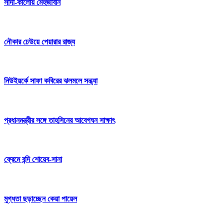
সাদা-কালোয় মেহজাবীন
নৌকার ঢেউয়ে পেয়ারার রাজ্য
নিউইয়র্কে সাফা কবিরের ঝলমলে সন্ধ্যা
প্রধানমন্ত্রীর সঙ্গে তাহসিনের আবেগঘন সাক্ষাৎ
ফ্রেমে বন্দি শোয়েব-সানা
মুগ্ধতা ছড়াচ্ছেন কেয়া পায়েল