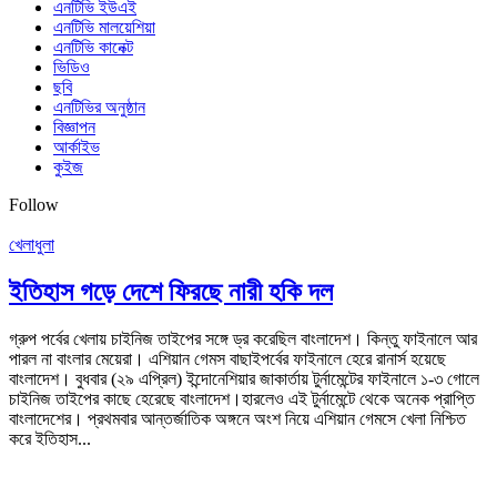
এনটিভি ইউএই
এনটিভি মালয়েশিয়া
এনটিভি কানেক্ট
ভিডিও
ছবি
এনটিভির অনুষ্ঠান
বিজ্ঞাপন
আর্কাইভ
কুইজ
Follow
খেলাধুলা
ইতিহাস গড়ে দেশে ফিরছে নারী হকি দল
গ্রুপ পর্বের খেলায় চাইনিজ তাইপের সঙ্গে ড্র করেছিল বাংলাদেশ। কিন্তু ফাইনালে আর
পারল না বাংলার মেয়েরা। এশিয়ান গেমস বাছাইপর্বের ফাইনালে হেরে রানার্স হয়েছে
বাংলাদেশ। বুধবার (২৯ এপ্রিল) ইন্দোনেশিয়ার জাকার্তায় টুর্নামেন্টের ফাইনালে ১-৩ গোলে
চাইনিজ তাইপের কাছে হেরেছে বাংলাদেশ।হারলেও এই টুর্নামেন্টে থেকে অনেক প্রাপ্তি
বাংলাদেশের। প্রথমবার আন্তর্জাতিক অঙ্গনে অংশ নিয়ে এশিয়ান গেমসে খেলা নিশ্চিত
করে ইতিহাস...