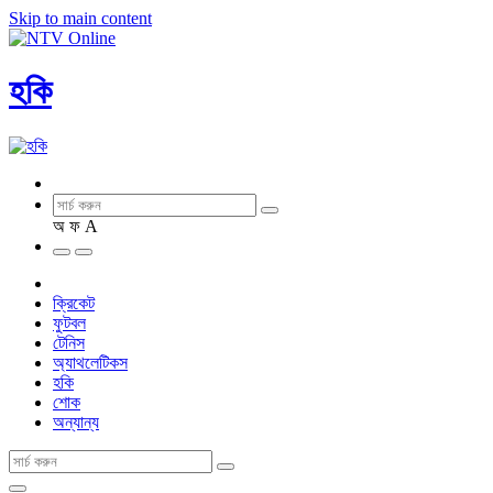
Skip to main content
হকি
অ
ফ
A
ক্রিকেট
ফুটবল
টেনিস
অ্যাথলেটিকস
হকি
শোক
অন্যান্য