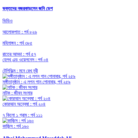
ভক্তদের নজরকাড়লেন জনি ডেপ
ভিডিও
আলোকপাত : পর্ব ৮২৬
মহিলাঙ্গন : পর্ব ৩৮৫
রাতের আড্ডা : পর্ব ৫৭
হেলথ এন্ড ওয়েলনেস : পর্ব ০৪
টেলিফিল্ম : মনে রেখ নূরী
সঙ্গীতানুষ্ঠান : এ লগন গান শোনাবার, পর্ব ২৫৯
নাটক : জীবন সংসার
কোরআন অন্বেষা : পর্ব ২০৪
৭ কিলো ১ গ্রাম : পর্ব ১১১
কাজিন্স : পর্ব ১৬০