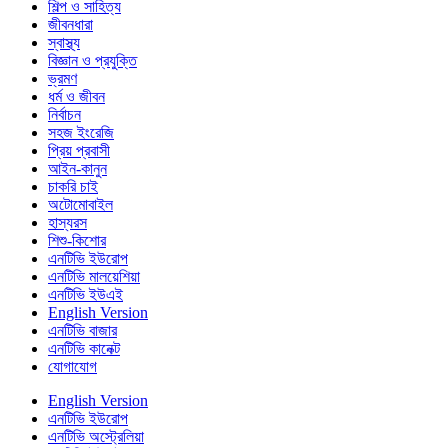
শিল্প ও সাহিত্য
জীবনধারা
স্বাস্থ্য
বিজ্ঞান ও প্রযুক্তি
ভ্রমণ
ধর্ম ও জীবন
নির্বাচন
সহজ ইংরেজি
প্রিয় প্রবাসী
আইন-কানুন
চাকরি চাই
অটোমোবাইল
হাস্যরস
শিশু-কিশোর
এনটিভি ইউরোপ
এনটিভি মালয়েশিয়া
এনটিভি ইউএই
English Version
এনটিভি বাজার
এনটিভি কানেক্ট
যোগাযোগ
English Version
এনটিভি ইউরোপ
এনটিভি অস্ট্রেলিয়া