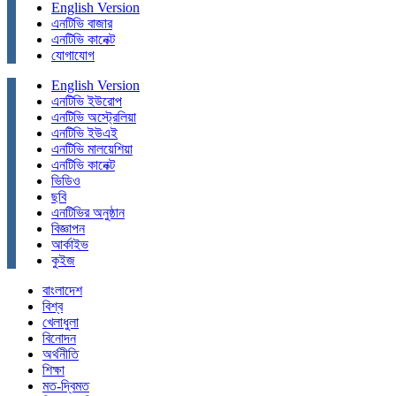
English Version
এনটিভি বাজার
এনটিভি কানেক্ট
যোগাযোগ
English Version
এনটিভি ইউরোপ
এনটিভি অস্ট্রেলিয়া
এনটিভি ইউএই
এনটিভি মালয়েশিয়া
এনটিভি কানেক্ট
ভিডিও
ছবি
এনটিভির অনুষ্ঠান
বিজ্ঞাপন
আর্কাইভ
কুইজ
বাংলাদেশ
বিশ্ব
খেলাধুলা
বিনোদন
অর্থনীতি
শিক্ষা
মত-দ্বিমত