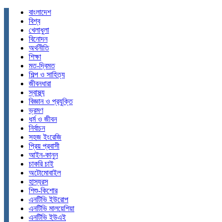
বাংলাদেশ
বিশ্ব
খেলাধুলা
বিনোদন
অর্থনীতি
শিক্ষা
মত-দ্বিমত
শিল্প ও সাহিত্য
জীবনধারা
স্বাস্থ্য
বিজ্ঞান ও প্রযুক্তি
ভ্রমণ
ধর্ম ও জীবন
নির্বাচন
সহজ ইংরেজি
প্রিয় প্রবাসী
আইন-কানুন
চাকরি চাই
অটোমোবাইল
হাস্যরস
শিশু-কিশোর
এনটিভি ইউরোপ
এনটিভি মালয়েশিয়া
এনটিভি ইউএই