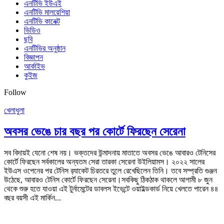
এনটিভি ইউএই
এনটিভি মালয়েশিয়া
এনটিভি কানেক্ট
ভিডিও
ছবি
এনটিভির অনুষ্ঠান
বিজ্ঞাপন
আর্কাইভ
কুইজ
Follow
খেলাধুলা
অবসর ভেঙে চার বছর পর কোর্টে ফিরছেন সেরেনা
সব বিদায়ই যেনো শেষ নয়। ভক্তদের উন্মাদনায় মাতাতে অবসর ভেঙে আবারও টেনিসের
কোর্টে ফিরছেন সর্বকালের অন্যতম সেরা তারকা সেরেনা উইলিয়ামস। ২০২২ সালের
ইউএস ওপেনের পর টেনিস র‍্যাকেট চিরতরে তুলে রেখেছিলেন তিনি। তবে সম্প্রতি গুঞ্জন
উঠেছে, আবারও টেনিস কোর্টে ফিরছেন সেরেনা।সবকিছু ঠিকঠাক থাকলে আগামী ৮ জুন
থেকে শুরু হতে যাওয়া এই টুর্নামেন্টের ডাবলস ইভেন্টে ওয়াইল্ডকার্ড নিয়ে খেলতে পারেন ৪৪
বছর বয়সী এই মার্কিন...