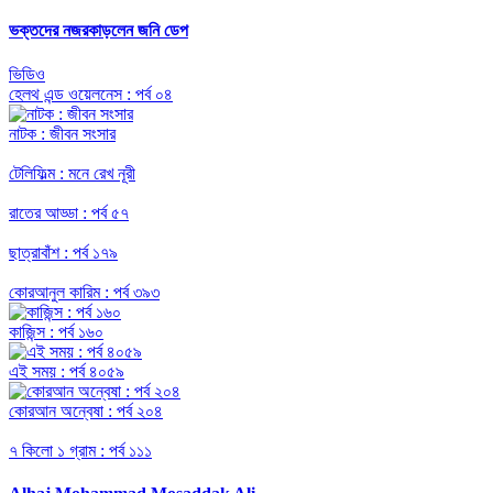
ভক্তদের নজরকাড়লেন জনি ডেপ
ভিডিও
হেলথ এন্ড ওয়েলনেস : পর্ব ০৪
নাটক : জীবন সংসার
টেলিফিল্ম : মনে রেখ নূরী
রাতের আড্ডা : পর্ব ৫৭
ছাত্রাবাঁশ : পর্ব ১৭৯
কোরআনুল কারিম : পর্ব ৩৯৩
কাজিন্স : পর্ব ১৬০
এই সময় : পর্ব ৪০৫৯
কোরআন অন্বেষা : পর্ব ২০৪
৭ কিলো ১ গ্রাম : পর্ব ১১১