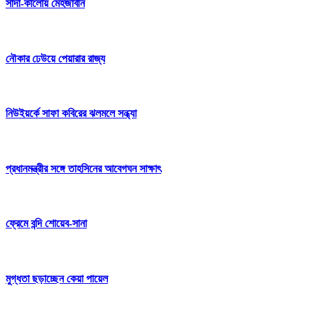
সাদা-কালোয় মেহজাবীন
নৌকার ঢেউয়ে পেয়ারার রাজ্য
নিউইয়র্কে সাফা কবিরের ঝলমলে সন্ধ্যা
প্রধানমন্ত্রীর সঙ্গে তাহসিনের আবেগঘন সাক্ষাৎ
ফ্রেমে বন্দি শোয়েব-সানা
মুগ্ধতা ছড়াচ্ছেন কেয়া পায়েল