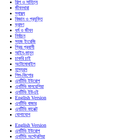
শিল্প ও সাহিত্য
জীবনধারা
স্বাস্থ্য
বিজ্ঞান ও প্রযুক্তি
ভ্রমণ
ধর্ম ও জীবন
নির্বাচন
সহজ ইংরেজি
প্রিয় প্রবাসী
আইন-কানুন
চাকরি চাই
অটোমোবাইল
হাস্যরস
শিশু-কিশোর
এনটিভি ইউরোপ
এনটিভি মালয়েশিয়া
এনটিভি ইউএই
English Version
এনটিভি বাজার
এনটিভি কানেক্ট
যোগাযোগ
English Version
এনটিভি ইউরোপ
এনটিভি অস্ট্রেলিয়া