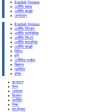
English Version
এনটিভি বাজার
এনটিভি কানেক্ট
যোগাযোগ
English Version
এনটিভি ইউরোপ
এনটিভি অস্ট্রেলিয়া
এনটিভি ইউএই
এনটিভি মালয়েশিয়া
এনটিভি কানেক্ট
ভিডিও
ছবি
এনটিভির অনুষ্ঠান
বিজ্ঞাপন
আর্কাইভ
কুইজ
বাংলাদেশ
বিশ্ব
খেলাধুলা
বিনোদন
অর্থনীতি
শিক্ষা
মত-দ্বিমত