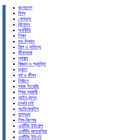
বাংলাদেশ
বিশ্ব
খেলাধুলা
বিনোদন
অর্থনীতি
শিক্ষা
মত-দ্বিমত
শিল্প ও সাহিত্য
জীবনধারা
স্বাস্থ্য
বিজ্ঞান ও প্রযুক্তি
ভ্রমণ
ধর্ম ও জীবন
নির্বাচন
সহজ ইংরেজি
প্রিয় প্রবাসী
আইন-কানুন
চাকরি চাই
অটোমোবাইল
হাস্যরস
শিশু-কিশোর
এনটিভি ইউরোপ
এনটিভি মালয়েশিয়া
এনটিভি ইউএই