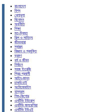
বাংলাদেশ
বিশ্ব
খেলাধুলা
বিনোদন
অর্থনীতি
শিক্ষা
মত-দ্বিমত
শিল্প ও সাহিত্য
জীবনধারা
স্বাস্থ্য
বিজ্ঞান ও প্রযুক্তি
ভ্রমণ
ধর্ম ও জীবন
নির্বাচন
সহজ ইংরেজি
প্রিয় প্রবাসী
আইন-কানুন
চাকরি চাই
অটোমোবাইল
হাস্যরস
শিশু-কিশোর
এনটিভি ইউরোপ
এনটিভি মালয়েশিয়া
এনটিভি ইউএই