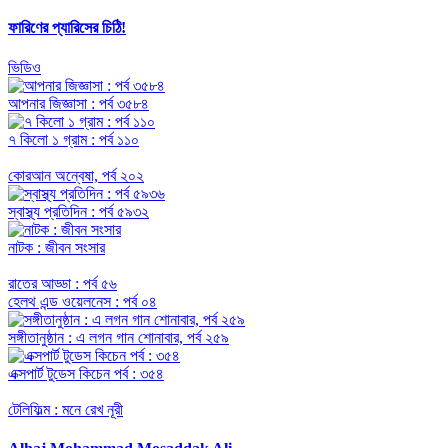
ফারিণের প্যারিসের চিঠি!
ভিডিও
আপনার জিজ্ঞাসা : পর্ব ৩৫৮৪
৭ কিলো ১ গ্রাম : পর্ব ১১০
কোরআন অন্বেষা, পর্ব ২০২
স্বাস্থ্য প্রতিদিন : পর্ব ৫৯৩২
নাটক : জীবন সংসার
রাতের আড্ডা : পর্ব ৫৬
হেলথ এন্ড ওয়েলনেস : পর্ব ০৪
সঙ্গীতানুষ্ঠান : এ লগন গান শোনাবার, পর্ব ২৫৯
এক্সপার্ট টুডেস কিচেন পর্ব : ৩৫৪
টেলিফিল্ম : মনে রেখ নূরী