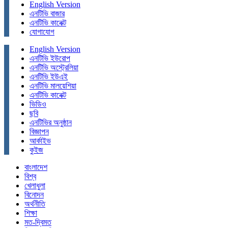
English Version
এনটিভি বাজার
এনটিভি কানেক্ট
যোগাযোগ
English Version
এনটিভি ইউরোপ
এনটিভি অস্ট্রেলিয়া
এনটিভি ইউএই
এনটিভি মালয়েশিয়া
এনটিভি কানেক্ট
ভিডিও
ছবি
এনটিভির অনুষ্ঠান
বিজ্ঞাপন
আর্কাইভ
কুইজ
বাংলাদেশ
বিশ্ব
খেলাধুলা
বিনোদন
অর্থনীতি
শিক্ষা
মত-দ্বিমত