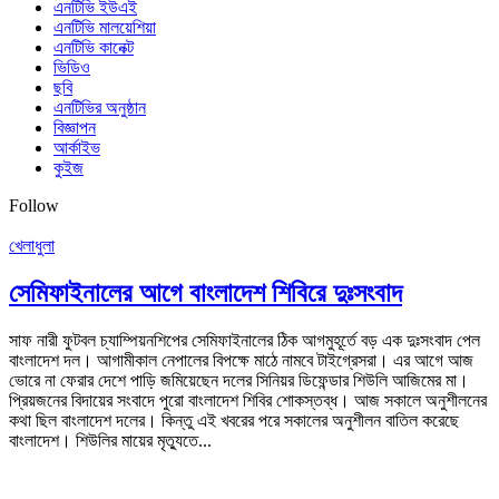
এনটিভি ইউএই
এনটিভি মালয়েশিয়া
এনটিভি কানেক্ট
ভিডিও
ছবি
এনটিভির অনুষ্ঠান
বিজ্ঞাপন
আর্কাইভ
কুইজ
Follow
খেলাধুলা
সেমিফাইনালের আগে বাংলাদেশ শিবিরে দুঃসংবাদ
সাফ নারী ফুটবল চ্যাম্পিয়নশিপের সেমিফাইনালের ঠিক আগমুহূর্তে বড় এক দুঃসংবাদ পেল
বাংলাদেশ দল। আগামীকাল নেপালের বিপক্ষে মাঠে নামবে টাইগ্রেসরা। এর আগে আজ
ভোরে না ফেরার দেশে পাড়ি জমিয়েছেন দলের সিনিয়র ডিফেন্ডার শিউলি আজিমের মা।
প্রিয়জনের বিদায়ের সংবাদে পুরো বাংলাদেশ শিবির শোকস্তব্ধ। আজ সকালে অনুশীলনের
কথা ছিল বাংলাদেশ দলের। কিন্তু এই খবরের পরে সকালের অনুশীলন বাতিল করেছে
বাংলাদেশ। শিউলির মায়ের মৃত্যুতে...