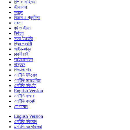
শিল্প ও সাহিত্য
জীবনধারা
স্বাস্থ্য
বিজ্ঞান ও প্রযুক্তি
ভ্রমণ
ধর্ম ও জীবন
নির্বাচন
সহজ ইংরেজি
প্রিয় প্রবাসী
আইন-কানুন
চাকরি চাই
অটোমোবাইল
হাস্যরস
শিশু-কিশোর
এনটিভি ইউরোপ
এনটিভি মালয়েশিয়া
এনটিভি ইউএই
English Version
এনটিভি বাজার
এনটিভি কানেক্ট
যোগাযোগ
English Version
এনটিভি ইউরোপ
এনটিভি অস্ট্রেলিয়া