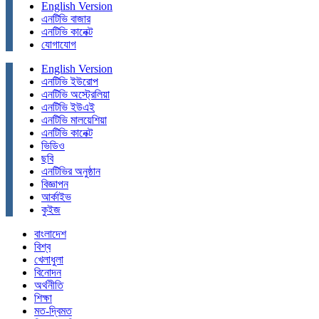
English Version
এনটিভি বাজার
এনটিভি কানেক্ট
যোগাযোগ
English Version
এনটিভি ইউরোপ
এনটিভি অস্ট্রেলিয়া
এনটিভি ইউএই
এনটিভি মালয়েশিয়া
এনটিভি কানেক্ট
ভিডিও
ছবি
এনটিভির অনুষ্ঠান
বিজ্ঞাপন
আর্কাইভ
কুইজ
বাংলাদেশ
বিশ্ব
খেলাধুলা
বিনোদন
অর্থনীতি
শিক্ষা
মত-দ্বিমত