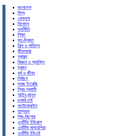
বাংলাদেশ
বিশ্ব
খেলাধুলা
বিনোদন
অর্থনীতি
শিক্ষা
মত-দ্বিমত
শিল্প ও সাহিত্য
জীবনধারা
স্বাস্থ্য
বিজ্ঞান ও প্রযুক্তি
ভ্রমণ
ধর্ম ও জীবন
নির্বাচন
সহজ ইংরেজি
প্রিয় প্রবাসী
আইন-কানুন
চাকরি চাই
অটোমোবাইল
হাস্যরস
শিশু-কিশোর
এনটিভি ইউরোপ
এনটিভি মালয়েশিয়া
এনটিভি ইউএই