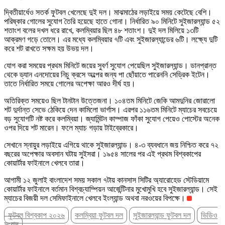
দ্বিতীয়ার্ধেও সতর্ক ফুটবল খেলেছে দুই দল। মাঝমাঠের লড়াইয়ে সময় কেটেছে বেশি।
পরিষ্কার গোলের সুযোগ তৈরি হয়েছে হাতে গোনা। নির্ধারিত ৯০ মিনিটে সুইজারল্যান্ড ৫২
শতাংশ বলের দখল ধরে রাখে, কলম্বিয়ার ছিল ৪৮ শতাংশ। দুই দল মিলিয়ে ১৩টি
আক্রমণ গড়ে তোলে। এর মধ্যে কলম্বিয়ার ৭টি এবং সুইজারল্যান্ডের ৬টি। লক্ষ্যে দুটি
করে শট রাখতে সক্ষম হয় উভয় দল।
যোগ করা সময়ের প্রথম মিনিটে জয়ের সুবর্ণ সুযোগ পেয়েছিল সুইজারল্যান্ড। ডানপ্রান্ত
থেকে ড্যান এনদোয়ের নিচু ক্রসে অল্পের জন্য পা ছোঁয়াতে পারেননি সেড্রিক ইটেন।
তাতে নির্ধারিত সময়ে গোলের অপেক্ষা আরও দীর্ঘ হয়।
অতিরিক্ত সময়েও ছিল টানটান উত্তেজনা। ১০৪তম মিনিটে জেকি আমদুনির জোরালো
শট দুর্দান্ত সেভে ঠেকিয়ে দেন কামিলো ভার্গাস। এরপর ১১৬তম মিনিটে ম্যাচের সবচেয়ে
বড় সুযোগটি নষ্ট করে কলম্বিয়া। জ্যামিন্টন কাম্পাজ ফাঁকা সুযোগ পেয়েও পোস্টের অনেক
ওপর দিয়ে শট মারেন। ফলে ম্যাচ গড়ায় টাইব্রেকারে।
সেখানে স্নায়ুর লড়াইয়ে এগিয়ে থাকে সুইজারল্যান্ড। ৪-৩ ব্যবধানে জয় নিশ্চিত করে ৭২
বছরের অপেক্ষার অবসান ঘটায় সুইসরা। ১৯৫৪ সালের পর এই প্রথম বিশ্বকাপের
কোয়ার্টার ফাইনালে খেলবে তারা।
আগামী ১২ জুলাই বাংলাদেশ সময় সকাল ৭টায় কানসাস সিটির অ্যারোহেড স্টেডিয়ামে
কোয়ার্টার ফাইনালে বর্তমান বিশ্বচ্যাম্পিয়ন আর্জেন্টিনার মুখোমুখি হবে সুইজারল্যান্ড। সেই
ম্যাচের বিজয়ী দল সেমিফাইনালে খেলবে ইংল্যান্ড অথবা নরওয়ের বিপক্ষে।
ফুটবল বিশ্বকাপ ২০২৬
কলম্বিয়া ফুটবল দল
সুইজারল্যান্ড ফুটবল দল
ভিডিও
সংবাদ