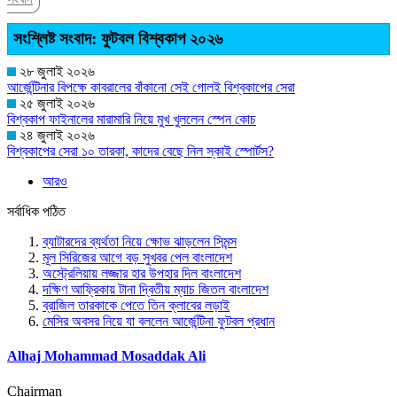
সংশ্লিষ্ট সংবাদ: ফুটবল বিশ্বকাপ ২০২৬
২৮ জুলাই ২০২৬
আর্জেন্টিনার বিপক্ষে কাবরালের বাঁকানো সেই গোলই বিশ্বকাপের সেরা
২৫ জুলাই ২০২৬
বিশ্বকাপ ফাইনালের মারামারি নিয়ে মুখ খুললেন স্পেন কোচ
২৪ জুলাই ২০২৬
বিশ্বকাপের সেরা ১০ তারকা, কাদের বেছে নিল স্কাই স্পোর্টস?
আরও
সর্বাধিক পঠিত
ব্যাটারদের ব্যর্থতা নিয়ে ক্ষোভ ঝাড়লেন সিমন্স
মূল সিরিজের আগে বড় সুখবর পেল বাংলাদেশ
অস্ট্রেলিয়ায় লজ্জার হার উপহার দিল বাংলাদেশ
দক্ষিণ আফ্রিকায় টানা দ্বিতীয় ম্যাচ জিতল বাংলাদেশ
ব্রাজিল তারকাকে পেতে তিন ক্লাবের লড়াই
মেসির অবসর নিয়ে যা বললেন আর্জেন্টিনা ফুটবল প্রধান
Alhaj Mohammad Mosaddak Ali
Chairman