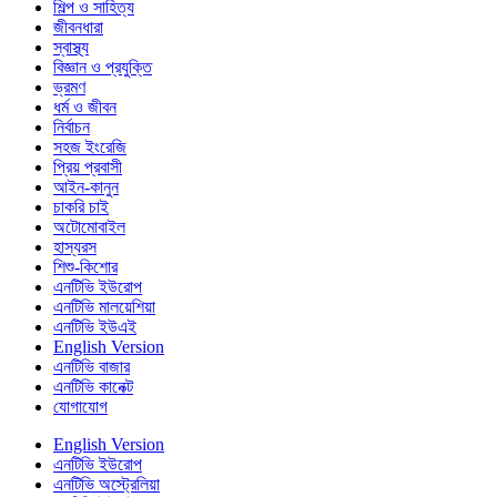
শিল্প ও সাহিত্য
জীবনধারা
স্বাস্থ্য
বিজ্ঞান ও প্রযুক্তি
ভ্রমণ
ধর্ম ও জীবন
নির্বাচন
সহজ ইংরেজি
প্রিয় প্রবাসী
আইন-কানুন
চাকরি চাই
অটোমোবাইল
হাস্যরস
শিশু-কিশোর
এনটিভি ইউরোপ
এনটিভি মালয়েশিয়া
এনটিভি ইউএই
English Version
এনটিভি বাজার
এনটিভি কানেক্ট
যোগাযোগ
English Version
এনটিভি ইউরোপ
এনটিভি অস্ট্রেলিয়া