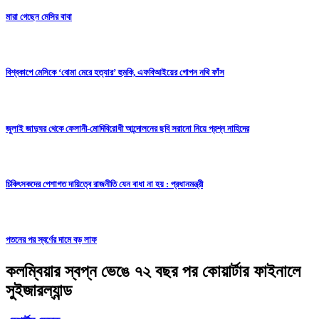
মারা গেছেন মেসির বাবা
বিশ্বকাপে মেসিকে ‘বোমা মেরে হত্যার’ হুমকি, এফবিআইয়ের গোপন নথি ফাঁস
জুলাই জাদুঘর থেকে ফেলানী-মোদিবিরোধী আন্দোলনের ছবি সরানো নিয়ে প্রশ্ন নাহিদের
চিকিৎসকদের পেশাগত দায়িত্বে রাজনীতি যেন বাধা না হয় : প্রধানমন্ত্রী
পতনের পর স্বর্ণের দামে বড় লাফ
কলম্বিয়ার স্বপ্ন ভেঙে ৭২ বছর পর কোয়ার্টার ফাইনালে
সুইজারল্যান্ড