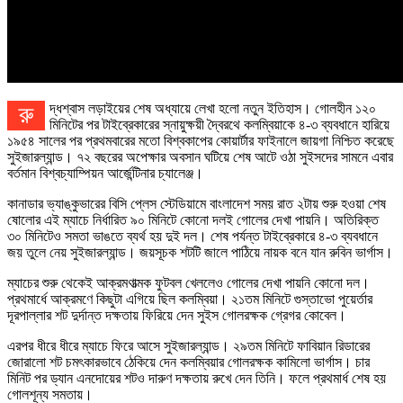
রুদ্ধশ্বাস লড়াইয়ের শেষ অধ্যায়ে লেখা হলো নতুন ইতিহাস। গোলহীন ১২০
মিনিটের পর টাইব্রেকারের স্নায়ুক্ষয়ী দ্বৈরথে কলম্বিয়াকে ৪-৩ ব্যবধানে হারিয়ে
১৯৫৪ সালের পর প্রথমবারের মতো বিশ্বকাপের কোয়ার্টার ফাইনালে জায়গা নিশ্চিত করেছে
সুইজারল্যান্ড। ৭২ বছরের অপেক্ষার অবসান ঘটিয়ে শেষ আটে ওঠা সুইসদের সামনে এবার
বর্তমান বিশ্বচ্যাম্পিয়ন আর্জেন্টিনার চ্যালেঞ্জ।
কানাডার ভ্যাঙ্কুভারের বিসি প্লেস স্টেডিয়ামে বাংলাদেশ সময় রাত ২টায় শুরু হওয়া শেষ
ষোলোর এই ম্যাচে নির্ধারিত ৯০ মিনিটে কোনো দলই গোলের দেখা পায়নি। অতিরিক্ত
৩০ মিনিটেও সমতা ভাঙতে ব্যর্থ হয় দুই দল। শেষ পর্যন্ত টাইব্রেকারে ৪-৩ ব্যবধানে
জয় তুলে নেয় সুইজারল্যান্ড। জয়সূচক শটটি জালে পাঠিয়ে নায়ক বনে যান রুবিন ভার্গাস।
ম্যাচের শুরু থেকেই আক্রমণাত্মক ফুটবল খেললেও গোলের দেখা পায়নি কোনো দল।
প্রথমার্ধে আক্রমণে কিছুটা এগিয়ে ছিল কলম্বিয়া। ২১তম মিনিটে গুস্তাভো পুয়ের্তার
দূরপাল্লার শট দুর্দান্ত দক্ষতায় ফিরিয়ে দেন সুইস গোলরক্ষক গ্রেগর কোবেল।
এরপর ধীরে ধীরে ম্যাচে ফিরে আসে সুইজারল্যান্ড। ২৯তম মিনিটে ফাবিয়ান রিডারের
জোরালো শট চমৎকারভাবে ঠেকিয়ে দেন কলম্বিয়ার গোলরক্ষক কামিলো ভার্গাস। চার
মিনিট পর ড্যান এনদোয়ের শটও দারুণ দক্ষতায় রুখে দেন তিনি। ফলে প্রথমার্ধ শেষ হয়
গোলশূন্য সমতায়।