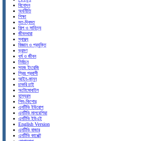
বিনোদন
অর্থনীতি
শিক্ষা
মত-দ্বিমত
শিল্প ও সাহিত্য
জীবনধারা
স্বাস্থ্য
বিজ্ঞান ও প্রযুক্তি
ভ্রমণ
ধর্ম ও জীবন
নির্বাচন
সহজ ইংরেজি
প্রিয় প্রবাসী
আইন-কানুন
চাকরি চাই
অটোমোবাইল
হাস্যরস
শিশু-কিশোর
এনটিভি ইউরোপ
এনটিভি মালয়েশিয়া
এনটিভি ইউএই
English Version
এনটিভি বাজার
এনটিভি কানেক্ট