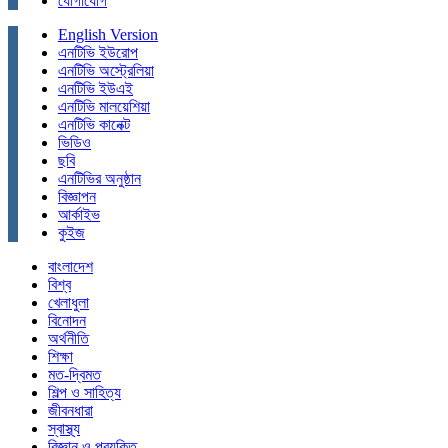
যোগাযোগ
English Version
এনটিভি ইউরোপ
এনটিভি অস্ট্রেলিয়া
এনটিভি ইউএই
এনটিভি মালয়েশিয়া
এনটিভি কানেক্ট
ভিডিও
ছবি
এনটিভির অনুষ্ঠান
বিজ্ঞাপন
আর্কাইভ
কুইজ
বাংলাদেশ
বিশ্ব
খেলাধুলা
বিনোদন
অর্থনীতি
শিক্ষা
মত-দ্বিমত
শিল্প ও সাহিত্য
জীবনধারা
স্বাস্থ্য
বিজ্ঞান ও প্রযুক্তি