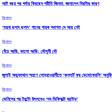
আট বছর পর পর্দায় ফিরছেন প্রীতি জিনতা, জানালেন বিরতির কারণ
বিনোদন
‘ময়না ছলাৎ ছলাৎ’ গানের গায়ক স্বাগত দে আর নেই
বিনোদন
বেঁচে আছি, ভালো আছি: মৌসুমী মৌ
বিনোদন
জুলাই অভ্যুত্থান স্মরণে সোহরাওয়ার্দীতে ‘কনসার্ট ফর ডেমোক্রেসি’ অনুষ্ঠ
বিনোদন
ভেনিসের পর টরন্টো উৎসবেও ‘দ্য ডিফিকাল্ট ব্রাইড’