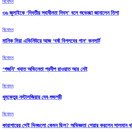
বিনোদন
৩৬ জুলাইকে ‘দ্বিতীয় স্বাধীনতা দিবস’ বলে শুভেচ্ছা জানালেন তিশা
বিনোদন
মানিক মিয়া এভিনিউয়ে আজ ‘বর্ষা বিপ্লবের গান’ কনসার্ট
বিনোদন
‘গজনি’ খ্যাত অভিনেতা প্রদীপ রাওয়াত আর নেই
বিনোদন
ধূমকেতুর নস্টালজিয়ায় দেব-শুভশ্রী
বিনোদন
কারাগারের সেই দিনগুলো কেমন ছিল? অভিজ্ঞতা শেয়ার করলেন সালমান খ