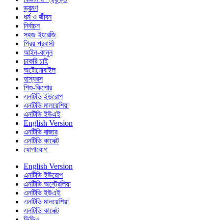
ভ্রমণ
ধর্ম ও জীবন
নির্বাচন
সহজ ইংরেজি
প্রিয় প্রবাসী
আইন-কানুন
চাকরি চাই
অটোমোবাইল
হাস্যরস
শিশু-কিশোর
এনটিভি ইউরোপ
এনটিভি মালয়েশিয়া
এনটিভি ইউএই
English Version
এনটিভি বাজার
এনটিভি কানেক্ট
যোগাযোগ
English Version
এনটিভি ইউরোপ
এনটিভি অস্ট্রেলিয়া
এনটিভি ইউএই
এনটিভি মালয়েশিয়া
এনটিভি কানেক্ট
ভিডিও