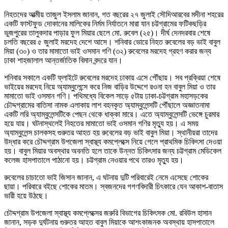
নিহতদের আত্মীয় তাজুল ইসলাম জানান, গত বছরের ২৭ জুলাই সৌদিআরবের মদীনা শহরের
একটি ফাস্টফুড দোকানের মালিকের নির্মম নির্যাতনে মারা যান চট্টগ্রামের ফটিকছড়ির
ভুজপুরের তালুকদার পাড়ার ফুল মিয়ার ছেলে মো. রুবেল (২৫)। দীর্ঘ দেনদরবার শেষে
চলতি বছরের ৫ জুলাই মরদেহ দেশে আসে। শনিবার ভোরে নিহত রুবেলের বড় ভাই বাবুল
মিয়া (৩০) ও তার মামাতো ভাই ওসমান গণি (৩২) রুবেলের মরদেহ গ্রহণ করার জন্য
ঢাকা শাহজালাল আন্তর্জাতিক বিমান বন্দরে যান।
শনিবার সকালে একটি ফ্লাইটে রুবেলের মরদেহ ঢাকায় এসে পৌঁছায়। সব প্রক্রিয়া শেষে
ভাইয়ের মরদেহ নিয়ে অ্যাম্বুলেন্সে করে নিজ বাড়ির উদ্দেশে রওনা হন বাবুল মিয়া ও তার
মামাতো ভাই ওসমান গণি। পথিমধ্যে বিকেল সাড়ে ৫টায় ঢাকা-চট্টগ্রাম মহাসড়কের
চৌদ্দগ্রামের বাতিসা নামক এলাকায় লাশ বহনকৃত অ্যাম্বুলেন্সটি পৌঁছালে অজ্ঞাতনামা
একটি লরি অ্যাম্বুলেন্সটিকে পেছন থেকে ধাক্কা মারে। এতে অ্যাম্বুলেন্সটি ভেঙ্গে চুরমার
হয়ে যায়। ঘটনাস্থলেই নিহতের মামাতো ভাই ওসমান গণির মৃত্যু হয়। এ সময়
অ্যাম্বুলেন্স চালকসহ গুরুতর আহত হয় রুবেলের বড় ভাই বাবুল মিয়া। স্থানীয়রা তাদের
উদ্ধার করে চৌদ্দগ্রাম উপজেলা স্বাস্থ্য কমপ্লেক্সে নিয়ে গেলে প্রাথমিক চিকিৎসা দেওয়া
হয়। বাবুল মিয়ার অবস্থার অবনতি হলে তাকে উন্নত চিকিৎসার জন্য চট্টগ্রাম মেডিকেল
কলেজ হাসপাতালে পাঠানো হয়। চট্টগ্রাম নেওয়ার পথে তারও মৃত্যু হয়।
রুবেলের চাচাতো ভাই জিসান জানান, এ ঘটনায় দুটি পরিবারেই নেমে এসেছে শোকের
ছায়া। পরিবারে বইছে শোকের মাতম। স্বজনদের গগণবিদারী চিৎকারে যেন আকাশ-বাতাস
ভারী হয়ে উঠছে।
চৌদ্দগ্রাম উপজেলা স্বাস্থ্য কমপ্লেক্সের জরুরি বিভাগের চিকিৎসক মো. রবিউল হাসান
জানান, সড়ক দুর্ঘটনায় গুরুতর আহত বাবুল মিয়াকে আশংকাজনক অবস্থায় হাসপাতালে