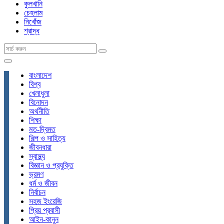
কুলখানি
চেহলাম
নিখোঁজ
শ্রাদ্ধ
বাংলাদেশ
বিশ্ব
খেলাধুলা
বিনোদন
অর্থনীতি
শিক্ষা
মত-দ্বিমত
শিল্প ও সাহিত্য
জীবনধারা
স্বাস্থ্য
বিজ্ঞান ও প্রযুক্তি
ভ্রমণ
ধর্ম ও জীবন
নির্বাচন
সহজ ইংরেজি
প্রিয় প্রবাসী
আইন-কানুন