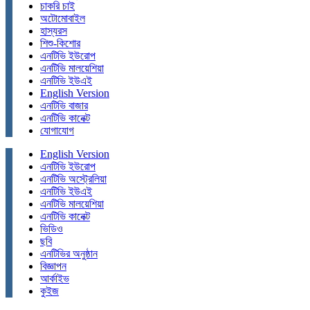
চাকরি চাই
অটোমোবাইল
হাস্যরস
শিশু-কিশোর
এনটিভি ইউরোপ
এনটিভি মালয়েশিয়া
এনটিভি ইউএই
English Version
এনটিভি বাজার
এনটিভি কানেক্ট
যোগাযোগ
English Version
এনটিভি ইউরোপ
এনটিভি অস্ট্রেলিয়া
এনটিভি ইউএই
এনটিভি মালয়েশিয়া
এনটিভি কানেক্ট
ভিডিও
ছবি
এনটিভির অনুষ্ঠান
বিজ্ঞাপন
আর্কাইভ
কুইজ