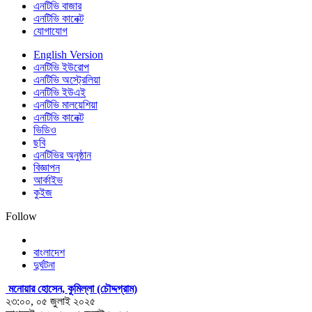
এনটিভি বাজার
এনটিভি কানেক্ট
যোগাযোগ
English Version
এনটিভি ইউরোপ
এনটিভি অস্ট্রেলিয়া
এনটিভি ইউএই
এনটিভি মালয়েশিয়া
এনটিভি কানেক্ট
ভিডিও
ছবি
এনটিভির অনুষ্ঠান
বিজ্ঞাপন
আর্কাইভ
কুইজ
Follow
বাংলাদেশ
দুর্ঘটনা
মনোয়ার হোসেন, কুমিল্লা (চৌদ্দগ্রাম)
২৩:০০, ০৫ জুলাই ২০২৫