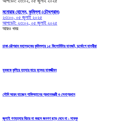
আপডেট: ২৩:০২, ০৫ জুলাই ২০২৫
মনোয়ার হোসেন, কুমিল্লা (চৌদ্দগ্রাম)
২৩:০০, ০৫ জুলাই ২০২৫
আপডেট: ২৩:০২, ০৫ জুলাই ২০২৫
আরও খবর
ঢাকা-চট্টগ্রাম মহাসড়কের কুমিল্লায় ১৫ কিলোমিটার যানজট, দুর্ভোগে যাত্রীরা
যুবককে কুপিয়ে হত্যার দায়ে বৃদ্ধের যাবজ্জীবন
সৌদি আরব যাচ্ছেন পাকিস্তানের প্রধানমন্ত্রী ও সেনাপ্রধান
জুলাই গণহত্যার বিচার না করলে জনগণ ছাড় দেবে না : সাক্কু