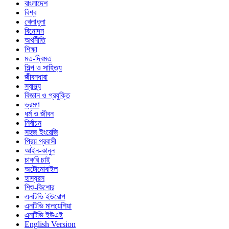
বাংলাদেশ
বিশ্ব
খেলাধুলা
বিনোদন
অর্থনীতি
শিক্ষা
মত-দ্বিমত
শিল্প ও সাহিত্য
জীবনধারা
স্বাস্থ্য
বিজ্ঞান ও প্রযুক্তি
ভ্রমণ
ধর্ম ও জীবন
নির্বাচন
সহজ ইংরেজি
প্রিয় প্রবাসী
আইন-কানুন
চাকরি চাই
অটোমোবাইল
হাস্যরস
শিশু-কিশোর
এনটিভি ইউরোপ
এনটিভি মালয়েশিয়া
এনটিভি ইউএই
English Version