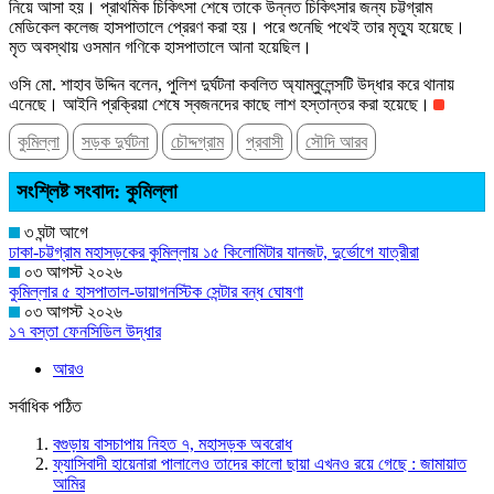
নিয়ে আসা হয়। প্রাথমিক চিকিৎসা শেষে তাকে উন্নত চিকিৎসার জন্য চট্টগ্রাম
মেডিকেল কলেজ হাসপাতালে প্রেরণ করা হয়। পরে শুনেছি পথেই তার মৃত্যু হয়েছে।
মৃত অবস্থায় ওসমান গণিকে হাসপাতালে আনা হয়েছিল।
ওসি মো. শাহাব উদ্দিন বলেন, পুলিশ দুর্ঘটনা কবলিত অ্যাম্বুলেন্সটি উদ্ধার করে থানায়
এনেছে। আইনি প্রক্রিয়া শেষে স্বজনদের কাছে লাশ হস্তান্তর করা হয়েছে।
কুমিল্লা
সড়ক দুর্ঘটনা
চৌদ্দগ্রাম
প্রবাসী
সৌদি আরব
সংশ্লিষ্ট সংবাদ: কুমিল্লা
৩ ঘন্টা আগে
ঢাকা-চট্টগ্রাম মহাসড়কের কুমিল্লায় ১৫ কিলোমিটার যানজট, দুর্ভোগে যাত্রীরা
০৩ আগস্ট ২০২৬
কুমিল্লার ৫ হাসপাতাল-ডায়াগনস্টিক সেন্টার বন্ধ ঘোষণা
০৩ আগস্ট ২০২৬
১৭ বস্তা ফেনসিডিল উদ্ধার
আরও
সর্বাধিক পঠিত
বগুড়ায় বাসচাপায় নিহত ৭, মহাসড়ক অবরোধ
ফ্যাসিবাদী হায়েনারা পালালেও তাদের কালো ছায়া এখনও রয়ে গেছে : জামায়াত
আমির