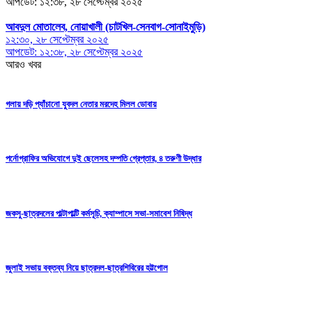
আপডেট: ১২:৩৮, ২৮ সেপ্টেম্বর ২০২৫
আবদুল মোতালেব, নোয়াখালী (চাটখিল-সেনবাগ-সোনাইমুড়ি)
১২:৩০, ২৮ সেপ্টেম্বর ২০২৫
আপডেট: ১২:৩৮, ২৮ সেপ্টেম্বর ২০২৫
আরও খবর
গলায় দড়ি প্যাঁচানো যুবদল নেতার মরদেহ মিলল ডোবায়
পর্নোগ্রাফির অভিযোগে দুই ছেলেসহ দম্পতি গ্রেপ্তার, ৪ তরুণী উদ্ধার
জকসু-ছাত্রদলের পাল্টাপাল্টি কর্মসূচি, ক্যাম্পাসে সভা-সমাবেশ নিষিদ্ধ
জুলাই সভায় বক্তব্য নিয়ে ছাত্রদল-ছাত্রশিবিরের হট্টগোল