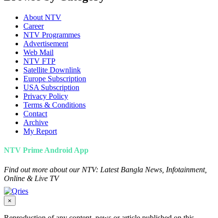
About NTV
Career
NTV Programmes
Advertisement
Web Mail
NTV FTP
Satellite Downlink
Europe Subscription
USA Subscription
Privacy Policy
Terms & Conditions
Contact
Archive
My Report
NTV Prime Android App
Find out more about our NTV: Latest Bangla News, Infotainment,
Online & Live TV
×
Reproduction of any content, news or article published on this