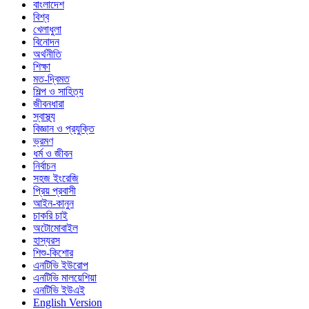
বাংলাদেশ
বিশ্ব
খেলাধুলা
বিনোদন
অর্থনীতি
শিক্ষা
মত-দ্বিমত
শিল্প ও সাহিত্য
জীবনধারা
স্বাস্থ্য
বিজ্ঞান ও প্রযুক্তি
ভ্রমণ
ধর্ম ও জীবন
নির্বাচন
সহজ ইংরেজি
প্রিয় প্রবাসী
আইন-কানুন
চাকরি চাই
অটোমোবাইল
হাস্যরস
শিশু-কিশোর
এনটিভি ইউরোপ
এনটিভি মালয়েশিয়া
এনটিভি ইউএই
English Version