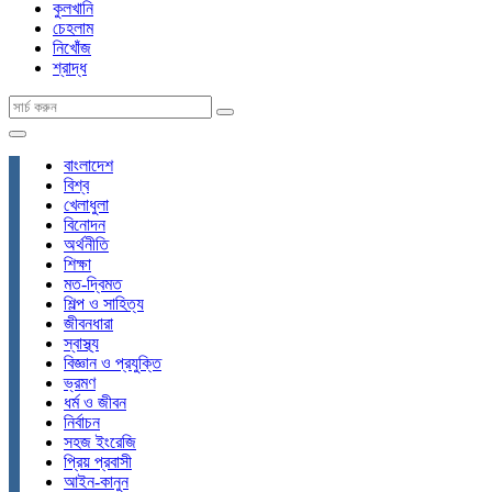
কুলখানি
চেহলাম
নিখোঁজ
শ্রাদ্ধ
বাংলাদেশ
বিশ্ব
খেলাধুলা
বিনোদন
অর্থনীতি
শিক্ষা
মত-দ্বিমত
শিল্প ও সাহিত্য
জীবনধারা
স্বাস্থ্য
বিজ্ঞান ও প্রযুক্তি
ভ্রমণ
ধর্ম ও জীবন
নির্বাচন
সহজ ইংরেজি
প্রিয় প্রবাসী
আইন-কানুন