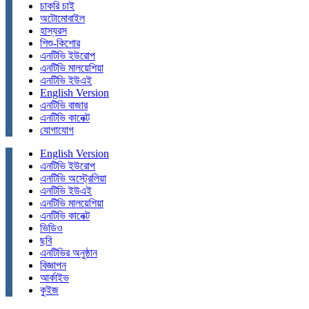
চাকরি চাই
অটোমোবাইল
হাস্যরস
শিশু-কিশোর
এনটিভি ইউরোপ
এনটিভি মালয়েশিয়া
এনটিভি ইউএই
English Version
এনটিভি বাজার
এনটিভি কানেক্ট
যোগাযোগ
English Version
এনটিভি ইউরোপ
এনটিভি অস্ট্রেলিয়া
এনটিভি ইউএই
এনটিভি মালয়েশিয়া
এনটিভি কানেক্ট
ভিডিও
ছবি
এনটিভির অনুষ্ঠান
বিজ্ঞাপন
আর্কাইভ
কুইজ