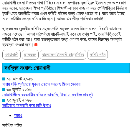
নোয়াখালী জেলা উত্তর শাখা শিবিরের সাধারণ সম্পাদক মুজাহিদুল ইসলাম ক্ষোভ প্রকাশ
করে বলেন, ছাত্রদল শিক্ষা প্রতিষ্ঠানে শিক্ষার্থী-বান্ধব কাজ না করে পেশিশক্তির নির্ভর ও
ট্যাগিংয়ের রাজনীতি করায় এখন কমিটি গঠনের জন্য লোক পাচ্ছে না। যারে তারে ইচ্ছে
মতো কমিটির সদস্য বানিয়ে দিচ্ছেন। আমরা এর তীব্র প্রতিবাদ জানাই।
ছাত্রদলের কেন্দ্রীয় কমিটির সহসভাপতি মঞ্জুরুল আলম রিয়াদ বলেন, বিষয়টি আমাদের
নজরে এসেছে। আমরা মাঠপর্যায়ে যাচাই-বাছাই করে যে তথ্য পাই, তার ভিত্তিতেই
কমিটি গঠন করা হয়। যারা ইচ্ছাকৃতভাবে তথ্য গোপন করে, তাদের বিরুদ্ধে অবশ্যই
ব্যবস্থা নেওয়া হবে।
নোয়াখালী
ছাত্রদল
বাংলাদেশ ইসলামী ছাত্রশিবির
কমিটি গঠন
সংশ্লিষ্ট সংবাদ: নোয়াখালী
০৮ আগস্ট ২০২৬
গলায় দড়ি প্যাঁচানো যুবদল নেতার মরদেহ মিলল ডোবায়
৩০ জুলাই ২০২৬
নোয়াখালীতে ব্যবসায়ীর বাড়িতে ডাকাতি, টাকা ও স্বর্ণালংকার লুট
২৩ জুলাই ২০২৬
ভাতিজার অঙ্গহানি করে চাচি উধাও
আরও
সর্বাধিক পঠিত