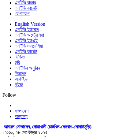
এনটিভি বাজার
এনটিভি কানেক্ট
যোগাযোগ
English Version
এনটিভি ইউরোপ
এনটিভি অস্ট্রেলিয়া
এনটিভি ইউএই
এনটিভি মালয়েশিয়া
এনটিভি কানেক্ট
ভিডিও
ছবি
এনটিভির অনুষ্ঠান
বিজ্ঞাপন
আর্কাইভ
কুইজ
Follow
বাংলাদেশ
অন্যান্য
আবদুল মোতালেব, নোয়াখালী (চাটখিল-সেনবাগ-সোনাইমুড়ি)
১২:৩০, ২৮ সেপ্টেম্বর ২০২৫