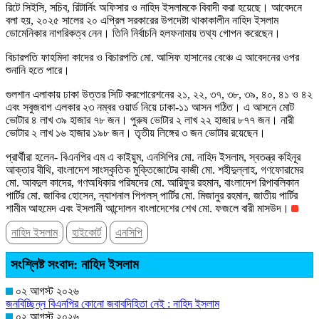
রিটে সিইসি, সচিব, রিটার্নিং অফিসার ও নাহিদ ইসলামকে বিবাদী করা হয়েছে। আবেদনে
বলা হয়, ২০২৫ সালের ২০ এপ্রিল সরকারের উপদেষ্টা থাকাকালীন নাহিদ ইসলাম
ডোমেনিকার নাগরিকত্ব নেন। তিনি নির্বাচনি হলফনামায় তথ্য গোপন করেছেন।
বিচারপতি ফাহমিদা কাদের ও বিচারপতি মো. আসিফ হাসানের বেঞ্চে এ আবেদনের ওপর
শুনানি হতে পারে।
গুলশান এলাকায় ঢাকা উত্তর সিটি করপোরেশনের ২১, ২২, ৩৭, ৩৮, ৩৯, ৪০, ৪১ ও ৪২
এবং সবুজবাগ এলকার ২৩ নম্বর ওয়ার্ড নিয়ে ঢাকা-১১ আসন গঠিত। এ আসনে মোট
ভোটার ৪ লাখ ৩৯ হাজার ৭৮ জন। পুরুষ ভোটার ২ লাখ ২২ হাজার ৮৭৭ জন। নারী
ভোটার ২ লাখ ১৬ হাজার ১৯৮ জন। তৃতীয় লিঙ্গের ৩ জন ভোটার রয়েছেন।
প্রার্থীরা হলেন- বিএনপির এম এ কাইয়ুম, এনসিপির মো. নাহিদ ইসলাম, স্বতন্ত্র কহিনূর
আক্তার বীথি, বাংলাদেশ সাংস্কৃতিক মুক্তিজোটের কাজী মো. শহীদুল্লাহ, গণফোরামের
মো. আবদুল কাদের, গণঅধিকার পরিষদের মো. আরিফুর রহমান, বাংলাদেশ রিপাবলিকান
পার্টির মো. জাকির হোসেন, ন্যাশনাল পিপলস্‌ পার্টির মো. মিজানুর রহমান, জাতীয় পার্টির
শামীম আহমেদ এবং ইসলামী আন্দোলন বাংলাদেশের শেখ মো. ফজলে বারী মাসউদ।
নাহিদ ইসলাম
হাইকোর্ট
এনসিপি
সংশ্লিষ্ট সংবাদ: নাহিদ ইসলাম
০২ আগস্ট ২০২৬
জনবিচ্ছিন্ন বিএনপির কোনো জবাবদিহিতা নেই : নাহিদ ইসলাম
০২ আগস্ট ২০২৬