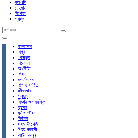
কুলখানি
চেহলাম
নিখোঁজ
শ্রাদ্ধ
বাংলাদেশ
বিশ্ব
খেলাধুলা
বিনোদন
অর্থনীতি
শিক্ষা
মত-দ্বিমত
শিল্প ও সাহিত্য
জীবনধারা
স্বাস্থ্য
বিজ্ঞান ও প্রযুক্তি
ভ্রমণ
ধর্ম ও জীবন
নির্বাচন
সহজ ইংরেজি
প্রিয় প্রবাসী
আইন-কানুন