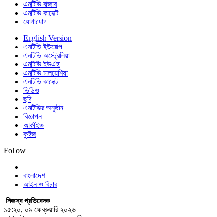
এনটিভি বাজার
এনটিভি কানেক্ট
যোগাযোগ
English Version
এনটিভি ইউরোপ
এনটিভি অস্ট্রেলিয়া
এনটিভি ইউএই
এনটিভি মালয়েশিয়া
এনটিভি কানেক্ট
ভিডিও
ছবি
এনটিভির অনুষ্ঠান
বিজ্ঞাপন
আর্কাইভ
কুইজ
Follow
বাংলাদেশ
আইন ও বিচার
নিজস্ব প্রতিবেদক
১৫:২০, ০৯ ফেব্রুয়ারি ২০২৬