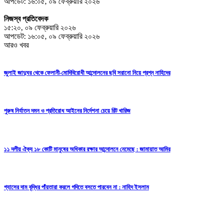
আপডেট: ১৬:০৫, ০৯ ফেব্রুয়ারি ২০২৬
নিজস্ব প্রতিবেদক
১৫:২০, ০৯ ফেব্রুয়ারি ২০২৬
আপডেট: ১৬:০৫, ০৯ ফেব্রুয়ারি ২০২৬
আরও খবর
জুলাই জাদুঘর থেকে ফেলানী-মোদিবিরোধী আন্দোলনের ছবি সরানো নিয়ে প্রশ্ন নাহিদের
পুরুষ নির্যাতন দমন ও প্রতিরোধ আইনের নির্দেশনা চেয়ে রিট খারিজ
১১ দলীয় ঐক্য ১৮ কোটি মানুষের অধিকার রক্ষার আন্দোলনে নেমেছে : জামায়াত আমির
গ্যাসের দাম বৃদ্ধির পাঁয়তারা করলে গদিতে বসতে পারবেন না : নাহিদ ইসলাম