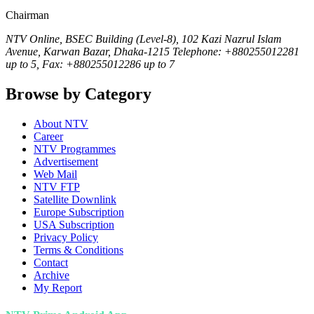
Chairman
NTV Online, BSEC Building (Level-8), 102 Kazi Nazrul Islam
Avenue, Karwan Bazar, Dhaka-1215 Telephone: +880255012281
up to 5, Fax: +880255012286 up to 7
Browse by Category
About NTV
Career
NTV Programmes
Advertisement
Web Mail
NTV FTP
Satellite Downlink
Europe Subscription
USA Subscription
Privacy Policy
Terms & Conditions
Contact
Archive
My Report