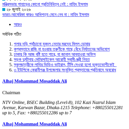
মন্ত্রিসভায় পাহাড়ের কোনো প্রতিনিধিত্ব নেই : নাহিদ ইসলাম
২৮ জুলাই ২০২৬
ভারত-আমেরিকা কারও আধিপত্য মেনে নেব না : নাহিদ ইসলাম
আরও
সর্বাধিক পঠিত
গলায় দড়ি প্যাঁচানো যুবদল নেতার মরদেহ মিলল ডোবায়
কুপ্রস্তাবে রাজি না হওয়ায় তরুণীকে গাছে বেঁধে নির্যাতনের অভিযোগ
ঢাকায় কি আজ বৃষ্টি হতে পারে, যা জানাল আবহাওয়া অফিস
সড়ক দুর্ঘটনায় মোটরসাইকেল আরোহী স্বামী-স্ত্রী নিহত
স্কুলছাত্রীকে লাথির ভিডিও ভাইরাল, টিসি দেওয়া হলো ভুক্তভোগীকেই
৩ ইউপিকে কেরানীগঞ্জ উপজেলায় সংযুক্তি প্রস্তাবের প্রতিবাদে অবরোধ
Alhaj Mohammad Mosaddak Ali
Chairman
NTV Online, BSEC Building (Level-8), 102 Kazi Nazrul Islam
Avenue, Karwan Bazar, Dhaka-1215 Telephone: +880255012281
up to 5, Fax: +880255012286 up to 7
Alhaj Mohammad Mosaddak Ali