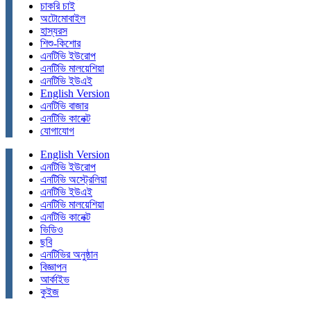
চাকরি চাই
অটোমোবাইল
হাস্যরস
শিশু-কিশোর
এনটিভি ইউরোপ
এনটিভি মালয়েশিয়া
এনটিভি ইউএই
English Version
এনটিভি বাজার
এনটিভি কানেক্ট
যোগাযোগ
English Version
এনটিভি ইউরোপ
এনটিভি অস্ট্রেলিয়া
এনটিভি ইউএই
এনটিভি মালয়েশিয়া
এনটিভি কানেক্ট
ভিডিও
ছবি
এনটিভির অনুষ্ঠান
বিজ্ঞাপন
আর্কাইভ
কুইজ