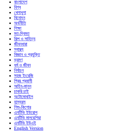
বাংলাদেশ
বিশ্ব
খেলাধুলা
বিনোদন
অর্থনীতি
শিক্ষা
মত-দ্বিমত
শিল্প ও সাহিত্য
জীবনধারা
স্বাস্থ্য
বিজ্ঞান ও প্রযুক্তি
ভ্রমণ
ধর্ম ও জীবন
নির্বাচন
সহজ ইংরেজি
প্রিয় প্রবাসী
আইন-কানুন
চাকরি চাই
অটোমোবাইল
হাস্যরস
শিশু-কিশোর
এনটিভি ইউরোপ
এনটিভি মালয়েশিয়া
এনটিভি ইউএই
English Version