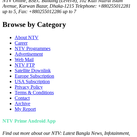
NTV Online, BSEC Building (Level-8), 102 Kazi Nazrul Islam
Avenue, Karwan Bazar, Dhaka-1215 Telephone: +880255012281
up to 5, Fax: +880255012286 up to 7
Browse by Category
About NTV
Career
NTV Programmes
Advertisement
Web Mail
NTV FTP
Satellite Downlink
Europe Subscription
USA Subscription
Privacy Policy
Terms & Conditions
Contact
Archive
My Report
NTV Prime Android App
Find out more about our NTV: Latest Bangla News, Infotainment,