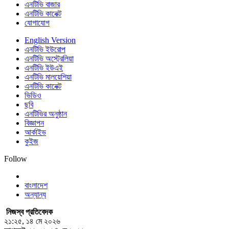
এনটিভি বাজার
এনটিভি কানেক্ট
যোগাযোগ
English Version
এনটিভি ইউরোপ
এনটিভি অস্ট্রেলিয়া
এনটিভি ইউএই
এনটিভি মালয়েশিয়া
এনটিভি কানেক্ট
ভিডিও
ছবি
এনটিভির অনুষ্ঠান
বিজ্ঞাপন
আর্কাইভ
কুইজ
Follow
বাংলাদেশ
অন্যান্য
নিজস্ব প্রতিবেদক
২১:২৫, ১৪ মে ২০২৬