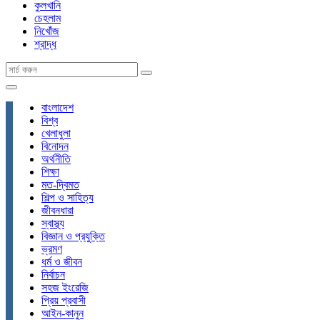
কুলখানি
চেহলাম
নিখোঁজ
শ্রাদ্ধ
বাংলাদেশ
বিশ্ব
খেলাধুলা
বিনোদন
অর্থনীতি
শিক্ষা
মত-দ্বিমত
শিল্প ও সাহিত্য
জীবনধারা
স্বাস্থ্য
বিজ্ঞান ও প্রযুক্তি
ভ্রমণ
ধর্ম ও জীবন
নির্বাচন
সহজ ইংরেজি
প্রিয় প্রবাসী
আইন-কানুন