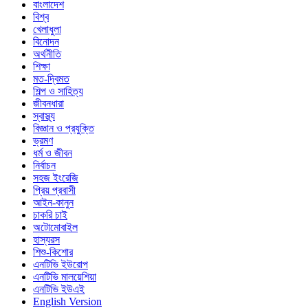
বাংলাদেশ
বিশ্ব
খেলাধুলা
বিনোদন
অর্থনীতি
শিক্ষা
মত-দ্বিমত
শিল্প ও সাহিত্য
জীবনধারা
স্বাস্থ্য
বিজ্ঞান ও প্রযুক্তি
ভ্রমণ
ধর্ম ও জীবন
নির্বাচন
সহজ ইংরেজি
প্রিয় প্রবাসী
আইন-কানুন
চাকরি চাই
অটোমোবাইল
হাস্যরস
শিশু-কিশোর
এনটিভি ইউরোপ
এনটিভি মালয়েশিয়া
এনটিভি ইউএই
English Version