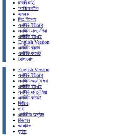
চাকরি চাই
অটোমোবাইল
হাস্যরস
শিশু-কিশোর
এনটিভি ইউরোপ
এনটিভি মালয়েশিয়া
এনটিভি ইউএই
English Version
এনটিভি বাজার
এনটিভি কানেক্ট
যোগাযোগ
English Version
এনটিভি ইউরোপ
এনটিভি অস্ট্রেলিয়া
এনটিভি ইউএই
এনটিভি মালয়েশিয়া
এনটিভি কানেক্ট
ভিডিও
ছবি
এনটিভির অনুষ্ঠান
বিজ্ঞাপন
আর্কাইভ
কুইজ