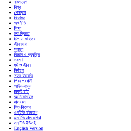
বাংলাদেশ
বিশ্ব
খেলাধুলা
বিনোদন
অর্থনীতি
শিক্ষা
মত-দ্বিমত
শিল্প ও সাহিত্য
জীবনধারা
স্বাস্থ্য
বিজ্ঞান ও প্রযুক্তি
ভ্রমণ
ধর্ম ও জীবন
নির্বাচন
সহজ ইংরেজি
প্রিয় প্রবাসী
আইন-কানুন
চাকরি চাই
অটোমোবাইল
হাস্যরস
শিশু-কিশোর
এনটিভি ইউরোপ
এনটিভি মালয়েশিয়া
এনটিভি ইউএই
English Version