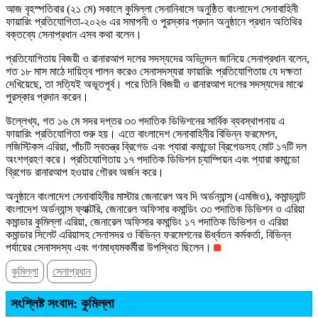
আজ বৃহস্পতিবার (২১ মে) সকালে কুমিল্লা সেনানিবাসে অনুষ্ঠিত বাংলাদেশ সেনাবাহিনী
ফায়ারিং প্রতিযোগিতা-২০২৬ এর সমাপনী ও পুরস্কার প্রদান অনুষ্ঠানে প্রধান অতিথির
বক্তব্যে সেনাপ্রধান এসব কথা বলেন।
প্রতিযোগিতায় বিজয়ী ও রানারআপ দলের সদস্যদের অভিনন্দন জানিয়ে সেনাপ্রধান বলেন,
গত ১৮ মাস মাঠে দায়িত্ব পালন করেও সেনাসদস্যরা ফায়ারিং প্রতিযোগিতায় যে দক্ষতা
দেখিয়েছে, তা সত্যিই অভূতপূর্ব। পরে তিনি বিজয়ী ও রানারআপ দলের সদস্যদের মাঝে
পুরস্কার প্রদান করেন।
উল্লেখ্য, গত ১৬ মে সদর দপ্তর ৩৩ পদাতিক ডিভিশনের সার্বিক ব্যবস্থাপনায় এ
ফায়ারিং প্রতিযোগিতা শুরু হয়। এতে বাংলাদেশ সেনাবাহিনীর বিভিন্ন ফরমেশন,
লজিস্টিকস এরিয়া, পাঁচটি স্বতন্ত্র ব্রিগেড এবং প্যারা কমান্ডো ব্রিগেডসহ মোট ১৭টি দল
অংশগ্রহণ করে। প্রতিযোগিতায় ১৭ পদাতিক ডিভিশন চ্যাম্পিয়ন এবং প্যারা কমান্ডো
ব্রিগেড রানারআপ হওয়ার গৌরব অর্জন করে।
অনুষ্ঠানে বাংলাদেশ সেনাবাহিনীর মাস্টার জেনারেল অব দি অর্ডন্যান্স (এমজিও), কমান্ড্যান্ট
বাংলাদেশ অর্ডন্যান্স ফ্যাক্টরি, জেনারেল অফিসার কমান্ডিং ৩৩ পদাতিক ডিভিশন ও এরিয়া
কমান্ডার কুমিল্লা এরিয়া, জেনারেল অফিসার কমান্ডিং ১৭ পদাতিক ডিভিশন ও এরিয়া
কমান্ডার সিলেট এরিয়াসহ সেনাসদর ও বিভিন্ন ফরমেশনের ঊর্ধ্বতন কর্মকর্তা, বিভিন্ন
পর্যায়ের সেনাসদস্য এবং গণমাধ্যমকর্মীরা উপস্থিত ছিলেন।
কুমিল্লা
সেনাপ্রধান
সংশ্লিষ্ট সংবাদ: কুমিল্লা