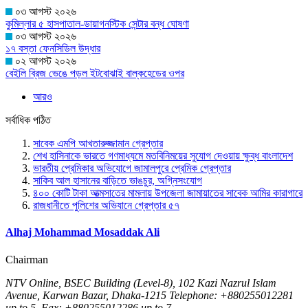
০৩ আগস্ট ২০২৬
কুমিল্লার ৫ হাসপাতাল-ডায়াগনস্টিক সেন্টার বন্ধ ঘোষণা
০৩ আগস্ট ২০২৬
১৭ বস্তা ফেনসিডিল উদ্ধার
০২ আগস্ট ২০২৬
বেইলি ব্রিজ ভেঙে পড়ল ইটবোঝাই বাল্কহেডের ওপর
আরও
সর্বাধিক পঠিত
সাবেক এমপি আখতারুজ্জামান গ্রেপ্তার
শেখ হাসিনাকে ভারতে গণমাধ্যমে মতবিনিময়ের সুযোগ দেওয়ায় ক্ষুব্ধ বাংলাদেশ
ভারতীয় প্রেমিকার অভিযোগে জামালপুরে প্রেমিক গ্রেপ্তার
সাকিব আল হাসানের বাড়িতে ভাঙচুর, অগ্নিসংযোগ
৪০০ কোটি টাকা আত্মসাতের মামলায় উপজেলা জামায়াতের সাবেক আমির কারাগারে
রাজধানীতে পুলিশের অভিযানে গ্রেপ্তার ৫৭
Alhaj Mohammad Mosaddak Ali
Chairman
NTV Online, BSEC Building (Level-8), 102 Kazi Nazrul Islam
Avenue, Karwan Bazar, Dhaka-1215 Telephone: +880255012281
up to 5, Fax: +880255012286 up to 7