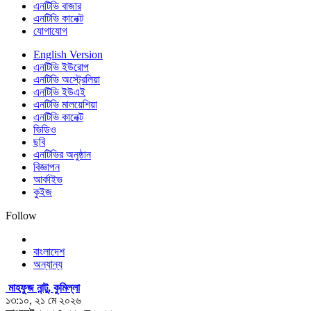
এনটিভি বাজার
এনটিভি কানেক্ট
যোগাযোগ
English Version
এনটিভি ইউরোপ
এনটিভি অস্ট্রেলিয়া
এনটিভি ইউএই
এনটিভি মালয়েশিয়া
এনটিভি কানেক্ট
ভিডিও
ছবি
এনটিভির অনুষ্ঠান
বিজ্ঞাপন
আর্কাইভ
কুইজ
Follow
বাংলাদেশ
অন্যান্য
মাহফুজ নান্টু, কুমিল্লা
১৩:১০, ২১ মে ২০২৬