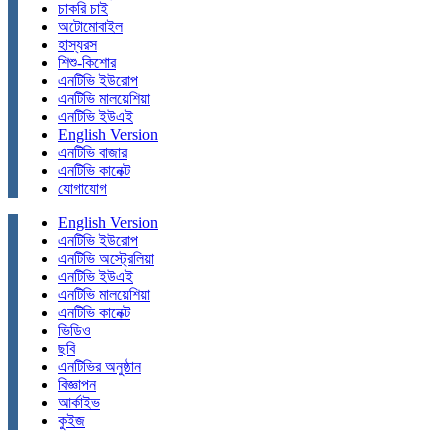
চাকরি চাই
অটোমোবাইল
হাস্যরস
শিশু-কিশোর
এনটিভি ইউরোপ
এনটিভি মালয়েশিয়া
এনটিভি ইউএই
English Version
এনটিভি বাজার
এনটিভি কানেক্ট
যোগাযোগ
English Version
এনটিভি ইউরোপ
এনটিভি অস্ট্রেলিয়া
এনটিভি ইউএই
এনটিভি মালয়েশিয়া
এনটিভি কানেক্ট
ভিডিও
ছবি
এনটিভির অনুষ্ঠান
বিজ্ঞাপন
আর্কাইভ
কুইজ