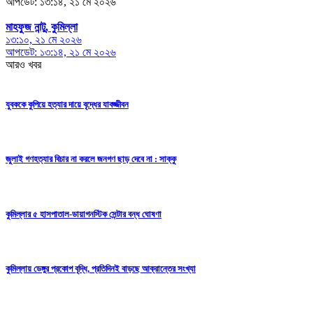
আপডেট: ১৩:১৪, ২১ মে ২০২৬
মাহফুজ নান্টু, কুমিল্লা
১৩:১০, ২১ মে ২০২৬
আপডেট: ১৩:১৪, ২১ মে ২০২৬
আরও খবর
যুবককে কুপিয়ে হত্যার দায়ে বৃদ্ধের যাবজ্জীবন
জুলাই গণহত্যার বিচার না করলে জনগণ ছাড় দেবে না : সাক্কু
কুমিল্লার ৫ হাসপাতাল-ডায়াগনস্টিক সেন্টার বন্ধ ঘোষণা
কুমিল্লায় ডেঙ্গুর প্রকোপ বৃদ্ধি, প্রতিদিনই বাড়ছে আক্রান্তের সংখ্যা