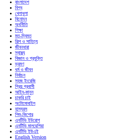
বাংলাদেশ
বিশ্ব
খেলাধুলা
বিনোদন
অর্থনীতি
শিক্ষা
মত-দ্বিমত
শিল্প ও সাহিত্য
জীবনধারা
স্বাস্থ্য
বিজ্ঞান ও প্রযুক্তি
ভ্রমণ
ধর্ম ও জীবন
নির্বাচন
সহজ ইংরেজি
প্রিয় প্রবাসী
আইন-কানুন
চাকরি চাই
অটোমোবাইল
হাস্যরস
শিশু-কিশোর
এনটিভি ইউরোপ
এনটিভি মালয়েশিয়া
এনটিভি ইউএই
English Version