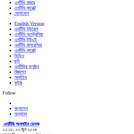
এনটিভি বাজার
এনটিভি কানেক্ট
যোগাযোগ
English Version
এনটিভি ইউরোপ
এনটিভি অস্ট্রেলিয়া
এনটিভি ইউএই
এনটিভি মালয়েশিয়া
এনটিভি কানেক্ট
ভিডিও
ছবি
এনটিভির অনুষ্ঠান
বিজ্ঞাপন
আর্কাইভ
কুইজ
Follow
বাংলাদেশ
অন্যান্য
এনটিভি অনলাইন ডেস্ক
২২:১৫, ০২ জুন ২০২৬