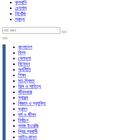
কুলখানি
চেহলাম
নিখোঁজ
শ্রাদ্ধ
বাংলাদেশ
বিশ্ব
খেলাধুলা
বিনোদন
অর্থনীতি
শিক্ষা
মত-দ্বিমত
শিল্প ও সাহিত্য
জীবনধারা
স্বাস্থ্য
বিজ্ঞান ও প্রযুক্তি
ভ্রমণ
ধর্ম ও জীবন
নির্বাচন
সহজ ইংরেজি
প্রিয় প্রবাসী
আইন-কানুন