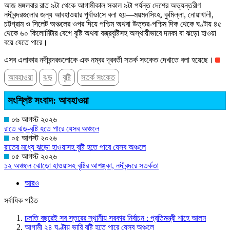
আজ মঙ্গলবার রাত ৯টা থেকে আগামীকাল সকাল ৯টা পর্যন্ত দেশের অভ্যন্তরীণ
নদীবন্দরগুলোর জন্য আবহাওয়ার পূর্বাভাসে বলা হয়—ময়মনসিংহ, কুমিল্লা, নোয়াখালী,
চট্টগ্রাম ও সিলেট অঞ্চলের ওপর দিয়ে পশ্চিম অথবা উত্তর-পশ্চিম দিক থেকে ঘণ্টায় ৪৫
থেকে ৬০ কিলোমিটার বেগে বৃষ্টি অথবা বজ্রবৃষ্টিসহ অস্থায়ীভাবে দমকা বা ঝড়ো হাওয়া
বয়ে যেতে পারে।
এসব এলাকার নদীবন্দরগুলোকে এক নম্বর দূরবর্তী সতর্ক সংকেত দেখাতে বলা হয়েছে।
আবহাওয়া
ঝড়
বৃষ্টি
সতর্ক সংকেত
সংশ্লিষ্ট সংবাদ: আবহাওয়া
০৬ আগস্ট ২০২৬
রাতে ঝড়-বৃষ্টি হতে পারে যেসব অঞ্চলে
০৫ আগস্ট ২০২৬
রাতের মধ্যে ঝড়ো হাওয়াসহ বৃষ্টি হতে পারে যেসব অঞ্চলে
০৫ আগস্ট ২০২৬
১২ অঞ্চলে ঝোড়ো হাওয়াসহ বৃষ্টির আশঙ্কা, নদীবন্দরে সতর্কতা
আরও
সর্বাধিক পঠিত
চলতি বছরেই সব স্তরের স্থানীয় সরকার নির্বাচন : প্রতিমন্ত্রী শাহে আলম
আগামী ২৪ ঘণ্টায় ভারি বৃষ্টি হতে পারে যেসব অঞ্চলে