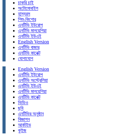
চাকরি চাই
অটোমোবাইল
হাস্যরস
শিশু-কিশোর
এনটিভি ইউরোপ
এনটিভি মালয়েশিয়া
এনটিভি ইউএই
English Version
এনটিভি বাজার
এনটিভি কানেক্ট
যোগাযোগ
English Version
এনটিভি ইউরোপ
এনটিভি অস্ট্রেলিয়া
এনটিভি ইউএই
এনটিভি মালয়েশিয়া
এনটিভি কানেক্ট
ভিডিও
ছবি
এনটিভির অনুষ্ঠান
বিজ্ঞাপন
আর্কাইভ
কুইজ