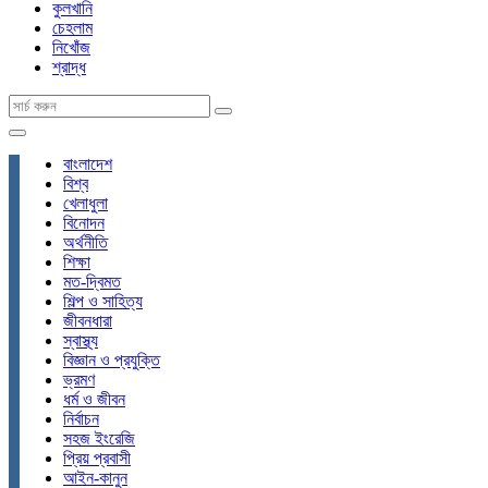
কুলখানি
চেহলাম
নিখোঁজ
শ্রাদ্ধ
বাংলাদেশ
বিশ্ব
খেলাধুলা
বিনোদন
অর্থনীতি
শিক্ষা
মত-দ্বিমত
শিল্প ও সাহিত্য
জীবনধারা
স্বাস্থ্য
বিজ্ঞান ও প্রযুক্তি
ভ্রমণ
ধর্ম ও জীবন
নির্বাচন
সহজ ইংরেজি
প্রিয় প্রবাসী
আইন-কানুন