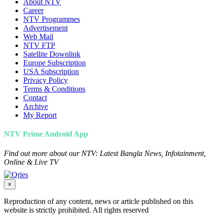
About NTV
Career
NTV Programmes
Advertisement
Web Mail
NTV FTP
Satellite Downlink
Europe Subscription
USA Subscription
Privacy Policy
Terms & Conditions
Contact
Archive
My Report
NTV Prime Android App
Find out more about our NTV: Latest Bangla News, Infotainment,
Online & Live TV
×
Reproduction of any content, news or article published on this
website is strictly prohibited. All rights reserved