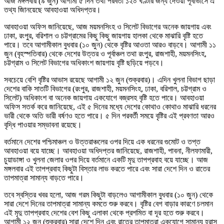
আজ মঙ্গলবার (৯ জুন) আগামী ৫ দিন তথা পরবর্তী ১২০ ঘণ্টার জন্য দেওয়া পূর্বাভাসে এ
তথ্য জািনয়েছে আবহাওয়া অধিদপ্তর।
আবহাওয়া অফিস জানিয়েছে, আজ ময়মনসিংহ ও সিলেট বিভাগের অনেক জায়গায় এবং
ঢাকা, রংপুর, বরিশাল ও চট্টগ্রামের কিছু কিছু জায়গায় হালকা থেকে মাঝারি বৃষ্টি হতে
পারে। তবে আগামীকাল বুধবার (১০ জুন) থেকে বৃষ্টির আওতা আরও বাড়বে। আগামী ১১
জুন (বৃহস্পতিবার) থেকে দেশের উত্তর ও পূর্বাঞ্চল তথা রংপুর, রাজশাহী, ময়মনসিংহ,
চট্টগ্রাম ও সিলেট বিভাগের অধিকাংশ জায়গায় বৃষ্টি ছড়িয়ে পড়বে।
সবচেয়ে বেশি বৃষ্টির আভাস রয়েছে আগামী ১২ জুন (শুক্রবার)। এদিন খুলনা বিভাগ ছাড়া
দেশের বাকি সাতটি বিভাগের (রংপুর, রাজশাহী, ময়মনসিংহ, ঢাকা, বরিশাল, চট্টগ্রাম ও
সিলেট) অধিকাংশ বা অনেক জায়গায় একযোগে বজ্রসহ বৃষ্টি হতে পারে। আবহাওয়া
অফিস সতর্ক করে জানিয়েছে, এই ৫ দিনের মধ্যে দেশের কোথাও কোথাও মাঝারি ধরনের
ভারী থেকে অতি ভারী বর্ষণও হতে পারে। ৫ দিন পরবর্তী সময়ে বৃষ্টির এই প্রবণতা আরও
বৃদ্ধি পাওয়ার সম্ভাবনা রয়েছে।
বর্তমানে দেশের পশ্চিমাঞ্চল ও উত্তরাঞ্চলের ওপর দিয়ে এক ধরনের গুমোট ও তপ্ত
আবহাওয়া বয়ে যাচ্ছে। আবহাওয়া অধিদপ্তর জানিয়েছে, রাজশাহী, পাবনা, নীলফামারী,
চুয়াডাঙ্গা ও খুলনা জেলার ওপর দিয়ে বর্তমানে একটি মৃদু তাপপ্রবাহ বয়ে যাচ্ছে। আজ
মঙ্গলবার এই তাপপ্রবাহ কিছুটা বিস্তার লাভ করতে পারে এবং সারা দেশে দিন ও রাতের
তাপমাত্রা সামান্য বাড়তে পারে।
তবে স্বস্তির খবর হলো, আজ গরম কিছুটা বাড়লেও আগামীকাল বুধবার (১০ জুন) থেকে
সারা দেশে দিনের তাপমাত্রা সামান্য কমতে শুরু করবে। বৃষ্টির বেগ বাড়ার কারণে চলমান
এই মৃদু তাপপ্রবাহ দেশের বেশ কিছু এলাকা থেকে প্রশমিত বা দূর হতে শুরু করবে।
আগামী ১২ জুন (শুক্রবার) সারা দেশে দিন এবং রাতের তাপমাত্রা একযোগে সামান্য হ্রাস