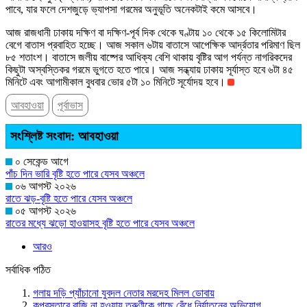
পাবে, যার ফলে দেশজুড়ে ভ্যাপসা গরমের অনুভূতি অনেকটাই কমে আসবে।
আজ রাজধানী ঢাকায় দক্ষিণ বা দক্ষিণ-পূর্ব দিক থেকে ঘণ্টায় ১০ থেকে ১৫ কিলোমিটার
বেগে বাতাস প্রবাহিত হচ্ছে। আজ সকাল ৬টায় বাতাসে আপেক্ষিক আর্দ্রতার পরিমাণ ছিল
৮৫ শতাংশ। বাতাসে জলীয় বাষ্পের আধিক্য বেশি থাকায় বৃষ্টির আগ পর্যন্ত নাগরিকদের
কিছুটা অস্বস্তিকর গরমে ভুগতে হতে পারে। আজ সন্ধ্যায় ঢাকায় সূর্যাস্ত হবে ৬টা ৪৫
মিনিটে এবং আগামীকাল বুধবার ভোর ৫টা ১০ মিনিটে সূর্যোদয় হবে।
আবহাওয়া
পূর্বাভাস
সংশ্লিষ্ট সংবাদ: আবহাওয়া
০ সেকেন্ড আগে
পাঁচ দিন ভারি বৃষ্টি হতে পারে যেসব অঞ্চলে
০৬ আগস্ট ২০২৬
রাতে ঝড়-বৃষ্টি হতে পারে যেসব অঞ্চলে
০৫ আগস্ট ২০২৬
রাতের মধ্যে ঝড়ো হাওয়াসহ বৃষ্টি হতে পারে যেসব অঞ্চলে
আরও
সর্বাধিক পঠিত
গলায় দড়ি প্যাঁচানো যুবদল নেতার মরদেহ মিলল ডোবায়
কুপ্রস্তাবে রাজি না হওয়ায় তরুণীকে গাছে বেঁধে নির্যাতনের অভিযোগ