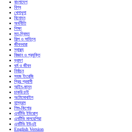
বাংলাদেশ
বিশ্ব
খেলাধুলা
বিনোদন
অর্থনীতি
শিক্ষা
মত-দ্বিমত
শিল্প ও সাহিত্য
জীবনধারা
স্বাস্থ্য
বিজ্ঞান ও প্রযুক্তি
ভ্রমণ
ধর্ম ও জীবন
নির্বাচন
সহজ ইংরেজি
প্রিয় প্রবাসী
আইন-কানুন
চাকরি চাই
অটোমোবাইল
হাস্যরস
শিশু-কিশোর
এনটিভি ইউরোপ
এনটিভি মালয়েশিয়া
এনটিভি ইউএই
English Version