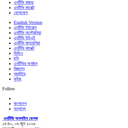
এনটিভি বাজার
এনটিভি কানেক্ট
যোগাযোগ
English Version
এনটিভি ইউরোপ
এনটিভি অস্ট্রেলিয়া
এনটিভি ইউএই
এনটিভি মালয়েশিয়া
এনটিভি কানেক্ট
ভিডিও
ছবি
এনটিভির অনুষ্ঠান
বিজ্ঞাপন
আর্কাইভ
কুইজ
Follow
বাংলাদেশ
অন্যান্য
এনটিভি অনলাইন ডেস্ক
১৫:৪০, ০৯ জুন ২০২৬