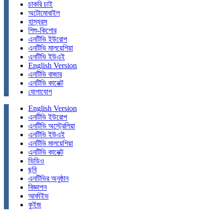
চাকরি চাই
অটোমোবাইল
হাস্যরস
শিশু-কিশোর
এনটিভি ইউরোপ
এনটিভি মালয়েশিয়া
এনটিভি ইউএই
English Version
এনটিভি বাজার
এনটিভি কানেক্ট
যোগাযোগ
English Version
এনটিভি ইউরোপ
এনটিভি অস্ট্রেলিয়া
এনটিভি ইউএই
এনটিভি মালয়েশিয়া
এনটিভি কানেক্ট
ভিডিও
ছবি
এনটিভির অনুষ্ঠান
বিজ্ঞাপন
আর্কাইভ
কুইজ