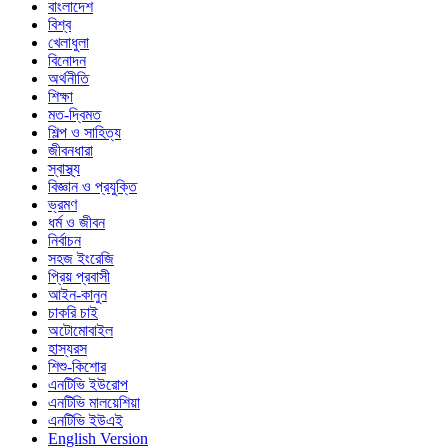
বাংলাদেশ
বিশ্ব
খেলাধুলা
বিনোদন
অর্থনীতি
শিক্ষা
মত-দ্বিমত
শিল্প ও সাহিত্য
জীবনধারা
স্বাস্থ্য
বিজ্ঞান ও প্রযুক্তি
ভ্রমণ
ধর্ম ও জীবন
নির্বাচন
সহজ ইংরেজি
প্রিয় প্রবাসী
আইন-কানুন
চাকরি চাই
অটোমোবাইল
হাস্যরস
শিশু-কিশোর
এনটিভি ইউরোপ
এনটিভি মালয়েশিয়া
এনটিভি ইউএই
English Version