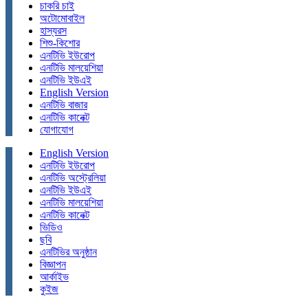
চাকরি চাই
অটোমোবাইল
হাস্যরস
শিশু-কিশোর
এনটিভি ইউরোপ
এনটিভি মালয়েশিয়া
এনটিভি ইউএই
English Version
এনটিভি বাজার
এনটিভি কানেক্ট
যোগাযোগ
English Version
এনটিভি ইউরোপ
এনটিভি অস্ট্রেলিয়া
এনটিভি ইউএই
এনটিভি মালয়েশিয়া
এনটিভি কানেক্ট
ভিডিও
ছবি
এনটিভির অনুষ্ঠান
বিজ্ঞাপন
আর্কাইভ
কুইজ