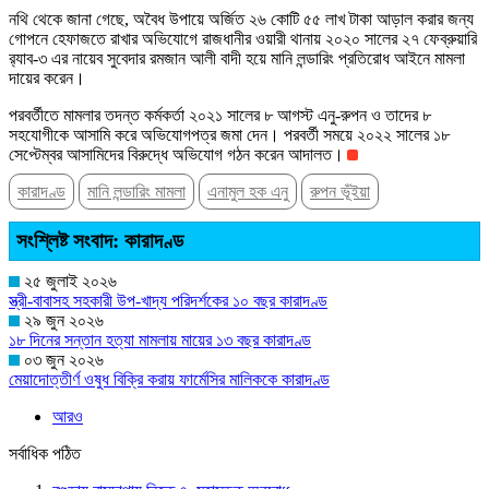
নথি থেকে জানা গেছে, অবৈধ উপায়ে অর্জিত ২৬ কোটি ৫৫ লাখ টাকা আড়াল করার জন্য
গোপনে হেফাজতে রাখার অভিযোগে রাজধানীর ওয়ারী থানায় ২০২০ সালের ২৭ ফেব্রুয়ারি
র‍্যাব-৩ এর নায়েব সুবেদার রমজান আলী বাদী হয়ে মানি লন্ডারিং প্রতিরোধ আইনে মামলা
দায়ের করেন।
পরবর্তীতে মামলার তদন্ত কর্মকর্তা ২০২১ সালের ৮ আগস্ট এনু-রুপন ও তাদের ৮
সহযোগীকে আসামি করে অভিযোগপত্র জমা দেন। পরবর্তী সময়ে ২০২২ সালের ১৮
সেপ্টেম্বর আসামিদের বিরুদ্ধে অভিযোগ গঠন করেন আদালত।
কারাদণ্ড
মানি লন্ডারিং মামলা
এনামুল হক এনু
রুপন ভূঁইয়া
সংশ্লিষ্ট সংবাদ: কারাদণ্ড
২৫ জুলাই ২০২৬
স্ত্রী-বাবাসহ সহকারী উপ-খাদ্য পরিদর্শকের ১০ বছর কারাদণ্ড
২৯ জুন ২০২৬
১৮ দিনের সন্তান হত্যা মামলায় মায়ের ১৩ বছর কারাদণ্ড
০৩ জুন ২০২৬
মেয়াদোত্তীর্ণ ওষুধ বিক্রি করায় ফার্মেসির মালিককে কারাদণ্ড
আরও
সর্বাধিক পঠিত