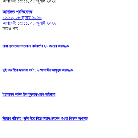
আপডেট: ১৫:১১, ০৮ জুলাই ২০২৬
আদালত প্রতিবেদক
১৫:১০, ০৮ জুলাই ২০২৬
আপডেট: ১৫:১১, ০৮ জুলাই ২০২৬
আরও খবর
ঢাকা ব্যাংকের সাবেক ৪ কর্মকর্তার ২০ বছরের কারাদণ্ড
দুই তরুণীকে দলবদ্ধ ধর্ষণ : ৬ আসামির আমৃত্যু কারাদণ্ড
ইয়াবাসহ আটক তিন যুবককে জেল-জরিমানা
নিয়োগ পরীক্ষায় প্রক্সি দিতে গিয়ে কারাদণ্ডাদেশ পাওয়া শিক্ষক বরখাস্ত