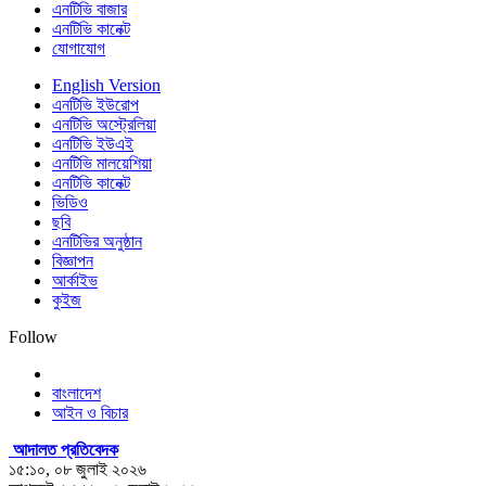
এনটিভি বাজার
এনটিভি কানেক্ট
যোগাযোগ
English Version
এনটিভি ইউরোপ
এনটিভি অস্ট্রেলিয়া
এনটিভি ইউএই
এনটিভি মালয়েশিয়া
এনটিভি কানেক্ট
ভিডিও
ছবি
এনটিভির অনুষ্ঠান
বিজ্ঞাপন
আর্কাইভ
কুইজ
Follow
বাংলাদেশ
আইন ও বিচার
আদালত প্রতিবেদক
১৫:১০, ০৮ জুলাই ২০২৬