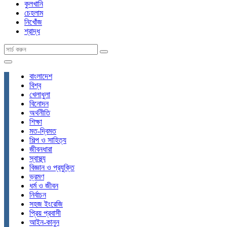
কুলখানি
চেহলাম
নিখোঁজ
শ্রাদ্ধ
বাংলাদেশ
বিশ্ব
খেলাধুলা
বিনোদন
অর্থনীতি
শিক্ষা
মত-দ্বিমত
শিল্প ও সাহিত্য
জীবনধারা
স্বাস্থ্য
বিজ্ঞান ও প্রযুক্তি
ভ্রমণ
ধর্ম ও জীবন
নির্বাচন
সহজ ইংরেজি
প্রিয় প্রবাসী
আইন-কানুন