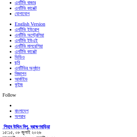
এনটিভি বাজার
এনটিভি কানেক্ট
যোগাযোগ
English Version
এনটিভি ইউরোপ
এনটিভি অস্ট্রেলিয়া
এনটিভি ইউএই
এনটিভি মালয়েশিয়া
এনটিভি কানেক্ট
ভিডিও
ছবি
এনটিভির অনুষ্ঠান
বিজ্ঞাপন
আর্কাইভ
কুইজ
Follow
বাংলাদেশ
অপরাধ
শিহাব উদ্দিন বিপু, ব্রাহ্মণবাড়িয়া
১৫:১৫, ০৮ জুলাই ২০২৬