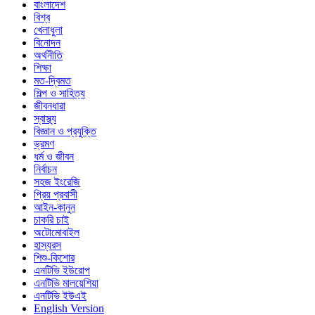
বাংলাদেশ
বিশ্ব
খেলাধুলা
বিনোদন
অর্থনীতি
শিক্ষা
মত-দ্বিমত
শিল্প ও সাহিত্য
জীবনধারা
স্বাস্থ্য
বিজ্ঞান ও প্রযুক্তি
ভ্রমণ
ধর্ম ও জীবন
নির্বাচন
সহজ ইংরেজি
প্রিয় প্রবাসী
আইন-কানুন
চাকরি চাই
অটোমোবাইল
হাস্যরস
শিশু-কিশোর
এনটিভি ইউরোপ
এনটিভি মালয়েশিয়া
এনটিভি ইউএই
English Version