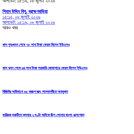
আপডেট: ১৫:১৯, ০৮ জুলাই ২০২৬
শিহাব উদ্দিন বিপু, ব্রাহ্মণবাড়িয়া
১৫:১৫, ০৮ জুলাই ২০২৬
আপডেট: ১৫:১৯, ০৮ জুলাই ২০২৬
আরও খবর
খাল পুনঃখনন শেষে ৭৮ লাখ টাকা ফেরত দিলেন ইউএনও
খাল খনন শেষে ৬৪ লাখ টাকা সরকারি কোষাগারে ফেরত দিলেন ইউএনও
বিজিবির অভিযানে ৬৫ কচ্ছপ জব্দ, সালদানদীতে অবমুক্ত
যান্ত্রিক ত্রুটিতে কসবায় ২ ঘণ্টা আটকে ছিল সোনার বাংলা এক্সপ্রেস