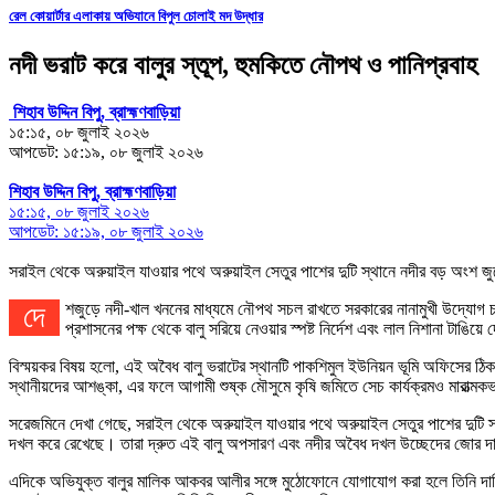
রেল কোয়ার্টার এলাকায় অভিযানে বিপুল চোলাই মদ উদ্ধার
নদী ভরাট করে বালুর স্তূপ, হুমকিতে নৌপথ ও পানিপ্রবাহ
শিহাব উদ্দিন বিপু, ব্রাহ্মণবাড়িয়া
১৫:১৫, ০৮ জুলাই ২০২৬
আপডেট: ১৫:১৯, ০৮ জুলাই ২০২৬
শিহাব উদ্দিন বিপু, ব্রাহ্মণবাড়িয়া
১৫:১৫, ০৮ জুলাই ২০২৬
আপডেট: ১৫:১৯, ০৮ জুলাই ২০২৬
সরাইল থেকে অরুয়াইল যাওয়ার পথে অরুয়াইল সেতুর পাশের দুটি স্থানে নদীর বড় অংশ জুড
দেশজুড়ে নদী-খাল খননের মাধ্যমে নৌপথ সচল রাখতে সরকারের নানামুখী উদ্যোগ চললেও ব্রাহ্মণবাড়িয়ার সরাইলে ঘটছে ঠিক উল্টো চিত্র। উপজেলার পাকশিমুল এলাকায় তিতাস নদীর একটি বিশাল অংশে বালু ফেলে ভরাট করে রেখেছে একটি প্রভাবশালী মহল।
প্রশাসনের পক্ষ থেকে বালু সরিয়ে নেওয়ার স্পষ্ট নির্দেশ এবং লাল নিশানা টাঙ
বিস্ময়কর বিষয় হলো, এই অবৈধ বালু ভরাটের স্থানটি পাকশিমুল ইউনিয়ন ভূমি অফিসের ঠি
স্থানীয়দের আশঙ্কা, এর ফলে আগামী শুষ্ক মৌসুমে কৃষি জমিতে সেচ কার্যক্রমও মারাত্মক
সরেজমিনে দেখা গেছে, সরাইল থেকে অরুয়াইল যাওয়ার পথে অরুয়াইল সেতুর পাশের দুটি স্
দখল করে রেখেছে। তারা দ্রুত এই বালু অপসারণ এবং নদীর অবৈধ দখল উচ্ছেদের জোর দ
এদিকে অভিযুক্ত বালুর মালিক আকবর আলীর সঙ্গে মুঠোফোনে যোগাযোগ করা হলে তিনি দাবি ক