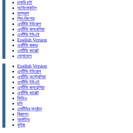
চাকরি চাই
অটোমোবাইল
হাস্যরস
শিশু-কিশোর
এনটিভি ইউরোপ
এনটিভি মালয়েশিয়া
এনটিভি ইউএই
English Version
এনটিভি বাজার
এনটিভি কানেক্ট
যোগাযোগ
English Version
এনটিভি ইউরোপ
এনটিভি অস্ট্রেলিয়া
এনটিভি ইউএই
এনটিভি মালয়েশিয়া
এনটিভি কানেক্ট
ভিডিও
ছবি
এনটিভির অনুষ্ঠান
বিজ্ঞাপন
আর্কাইভ
কুইজ