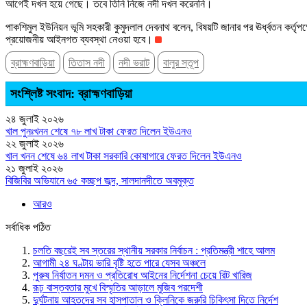
আগেই দখল হয়ে গেছে। তবে তিনি নিজে নদী দখল করেননি।
পাকশিমুল ইউনিয়ন ভূমি সহকারী কুমুদলাল দেবনাথ বলেন, বিষয়টি জানার পর ঊর্ধ্বতন কর্তৃপক্
প্রয়োজনীয় আইনগত ব্যবস্থা নেওয়া হবে।
ব্রাহ্মণবাড়িয়া
তিতাস নদী
নদী ভরাট
বালুর স্তূপ
সংশ্লিষ্ট সংবাদ: ব্রাহ্মণবাড়িয়া
২৪ জুলাই ২০২৬
খাল পুনঃখনন শেষে ৭৮ লাখ টাকা ফেরত দিলেন ইউএনও
২২ জুলাই ২০২৬
খাল খনন শেষে ৬৪ লাখ টাকা সরকারি কোষাগারে ফেরত দিলেন ইউএনও
২১ জুলাই ২০২৬
বিজিবির অভিযানে ৬৫ কচ্ছপ জব্দ, সালদানদীতে অবমুক্ত
আরও
সর্বাধিক পঠিত
চলতি বছরেই সব স্তরের স্থানীয় সরকার নির্বাচন : প্রতিমন্ত্রী শাহে আলম
আগামী ২৪ ঘণ্টায় ভারি বৃষ্টি হতে পারে যেসব অঞ্চলে
পুরুষ নির্যাতন দমন ও প্রতিরোধ আইনের নির্দেশনা চেয়ে রিট খারিজ
রূঢ় বাস্তবতার মুখে বিস্মৃতির আড়ালে মুজিব পরদেশী
দুর্ঘটনায় আহতদের সব হাসপাতাল ও ক্লিনিকে জরুরি চিকিৎসা দিতে নির্দেশ