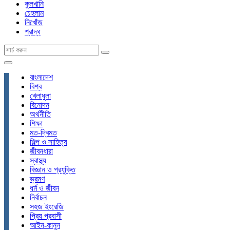
কুলখানি
চেহলাম
নিখোঁজ
শ্রাদ্ধ
বাংলাদেশ
বিশ্ব
খেলাধুলা
বিনোদন
অর্থনীতি
শিক্ষা
মত-দ্বিমত
শিল্প ও সাহিত্য
জীবনধারা
স্বাস্থ্য
বিজ্ঞান ও প্রযুক্তি
ভ্রমণ
ধর্ম ও জীবন
নির্বাচন
সহজ ইংরেজি
প্রিয় প্রবাসী
আইন-কানুন