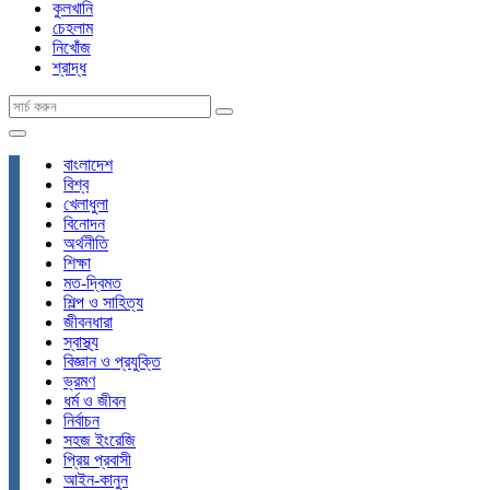
কুলখানি
চেহলাম
নিখোঁজ
শ্রাদ্ধ
বাংলাদেশ
বিশ্ব
খেলাধুলা
বিনোদন
অর্থনীতি
শিক্ষা
মত-দ্বিমত
শিল্প ও সাহিত্য
জীবনধারা
স্বাস্থ্য
বিজ্ঞান ও প্রযুক্তি
ভ্রমণ
ধর্ম ও জীবন
নির্বাচন
সহজ ইংরেজি
প্রিয় প্রবাসী
আইন-কানুন