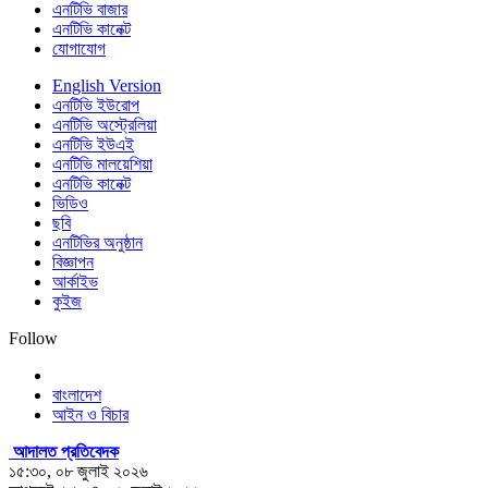
এনটিভি বাজার
এনটিভি কানেক্ট
যোগাযোগ
English Version
এনটিভি ইউরোপ
এনটিভি অস্ট্রেলিয়া
এনটিভি ইউএই
এনটিভি মালয়েশিয়া
এনটিভি কানেক্ট
ভিডিও
ছবি
এনটিভির অনুষ্ঠান
বিজ্ঞাপন
আর্কাইভ
কুইজ
Follow
বাংলাদেশ
আইন ও বিচার
আদালত প্রতিবেদক
১৫:৩০, ০৮ জুলাই ২০২৬