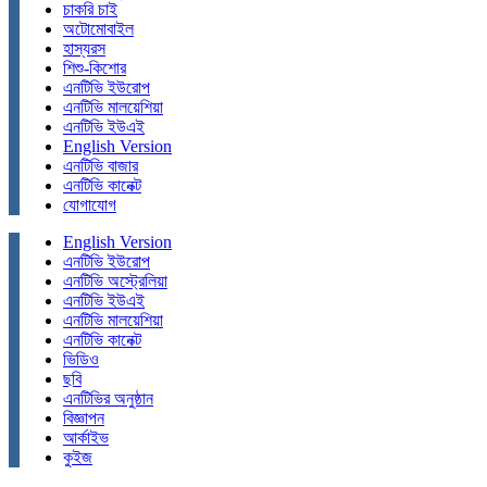
চাকরি চাই
অটোমোবাইল
হাস্যরস
শিশু-কিশোর
এনটিভি ইউরোপ
এনটিভি মালয়েশিয়া
এনটিভি ইউএই
English Version
এনটিভি বাজার
এনটিভি কানেক্ট
যোগাযোগ
English Version
এনটিভি ইউরোপ
এনটিভি অস্ট্রেলিয়া
এনটিভি ইউএই
এনটিভি মালয়েশিয়া
এনটিভি কানেক্ট
ভিডিও
ছবি
এনটিভির অনুষ্ঠান
বিজ্ঞাপন
আর্কাইভ
কুইজ