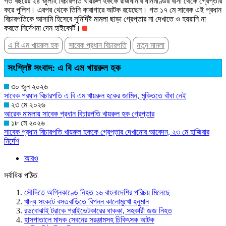
গত বছরের ২৪ জুলাই বিচারপতি খায়রুল হককে রাজধানীর ধানমণ্ডির বাসা থেকে গ্রেপ্তার
করে পুলিশ। এরপর থেকে তিনি কারাগারে আটক রয়েছেন। গত ১৭ মে সাবেক এই প্রধান
বিচারপতিকে আসামি হিসেবে সুনির্দিষ্ট মামলা ছাড়া গ্রেপ্তার না দেখাতে ও হয়রানি না
করতে নির্দেশনা দেন হাইকোর্ট।
এ বি এম খায়রুল হক
সাবেক প্রধান বিচারপতি
নতুন মামলা
সংশ্লিষ্ট সংবাদ: এ বি এম খায়রুল হক
৩০ জুন ২০২৬
সাবেক প্রধান বিচারপতি এ বি এম খায়রুল হকের জামিন, মুক্তিতে বাঁধা নেই
২৩ মে ২০২৬
আরেক মামলায় সাবেক প্রধান বিচারপতি খায়রুল হক গ্রেপ্তার
১৮ মে ২০২৬
সাবেক প্রধান বিচারপতি খায়রুল হককে গ্রেপ্তার দেখানোর আবেদন, ২৩ মে হাজিরার
নির্দেশ
আরও
সর্বাধিক পঠিত
সৌদিতে অগ্নিকাণ্ডে নিহত ১৬ বাংলাদেশির পরিচয় মিলেছে
খাদ্য সংকটে বসতবাড়িতে বিপন্ন কালোমুখো হনুমান
রডবোঝাই ট্রাকে প্রাইভেটকারের ধাক্কা, সহকারী জজ নিহত
হাসপাতালে মাদক সেবনের সরঞ্জামসহ চিকিৎসক আটক