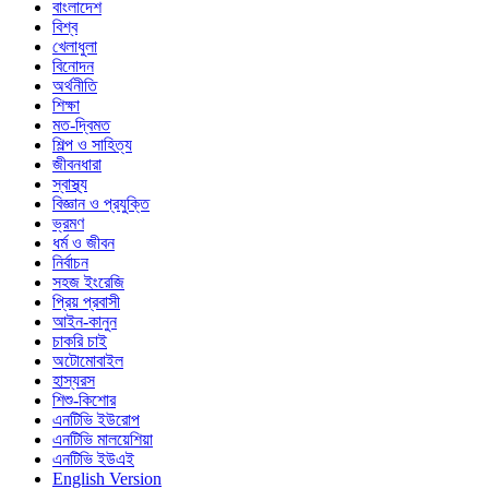
বাংলাদেশ
বিশ্ব
খেলাধুলা
বিনোদন
অর্থনীতি
শিক্ষা
মত-দ্বিমত
শিল্প ও সাহিত্য
জীবনধারা
স্বাস্থ্য
বিজ্ঞান ও প্রযুক্তি
ভ্রমণ
ধর্ম ও জীবন
নির্বাচন
সহজ ইংরেজি
প্রিয় প্রবাসী
আইন-কানুন
চাকরি চাই
অটোমোবাইল
হাস্যরস
শিশু-কিশোর
এনটিভি ইউরোপ
এনটিভি মালয়েশিয়া
এনটিভি ইউএই
English Version