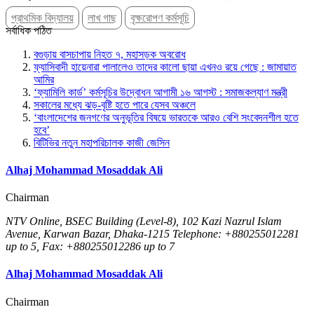
প্রাথমিক বিদ্যালয়
লাখ গাছ
বৃক্ষরোপণ কর্মসূচি
সর্বাধিক পঠিত
বগুড়ায় বাসচাপায় নিহত ৭, মহাসড়ক অবরোধ
ফ্যাসিবাদী হায়েনারা পালালেও তাদের কালো ছায়া এখনও রয়ে গেছে : জামায়াত
আমির
‘ফ্যামিলি কার্ড’ কর্মসূচির উদ্বোধন আগামী ১৬ আগস্ট : সমাজকল্যাণ মন্ত্রী
সকালের মধ্যে ঝড়-বৃষ্টি হতে পারে যেসব অঞ্চলে
‘বাংলাদেশের জনগণের অনুভূতির বিষয়ে ভারতকে আরও বেশি সংবেদনশীল হতে
হবে’
বিটিভির নতুন মহাপরিচালক কাজী জেসিন
Alhaj Mohammad Mosaddak Ali
Chairman
NTV Online, BSEC Building (Level-8), 102 Kazi Nazrul Islam
Avenue, Karwan Bazar, Dhaka-1215 Telephone: +880255012281
up to 5, Fax: +880255012286 up to 7
Alhaj Mohammad Mosaddak Ali
Chairman