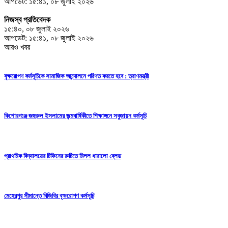
আপডেট: ১৫:৪১, ০৮ জুলাই ২০২৬
নিজস্ব প্রতিবেদক
১৫:৪০, ০৮ জুলাই ২০২৬
আপডেট: ১৫:৪১, ০৮ জুলাই ২০২৬
আরও খবর
বৃক্ষরোপণ কর্মসূচিকে সামাজিক আন্দোলনে পরিণত করতে হবে : ত্রাণমন্ত্রী
কিশোরগঞ্জে জহুরুল ইসলামের জন্মবার্ষিকীতে শিক্ষাঙ্গনে সবুজায়ন কর্মসূচি
প্রাথমিক বিদ্যালয়ের টিফিনের রুটিতে মিলল ধারালো ব্লেড
মেহেরপুর সীমান্তে বিজিবির বৃক্ষরোপণ কর্মসূচি