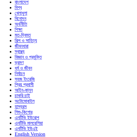
বাংলাদেশ
বিশ্ব
খেলাধুলা
বিনোদন
অর্থনীতি
শিক্ষা
মত-দ্বিমত
শিল্প ও সাহিত্য
জীবনধারা
স্বাস্থ্য
বিজ্ঞান ও প্রযুক্তি
ভ্রমণ
ধর্ম ও জীবন
নির্বাচন
সহজ ইংরেজি
প্রিয় প্রবাসী
আইন-কানুন
চাকরি চাই
অটোমোবাইল
হাস্যরস
শিশু-কিশোর
এনটিভি ইউরোপ
এনটিভি মালয়েশিয়া
এনটিভি ইউএই
English Version