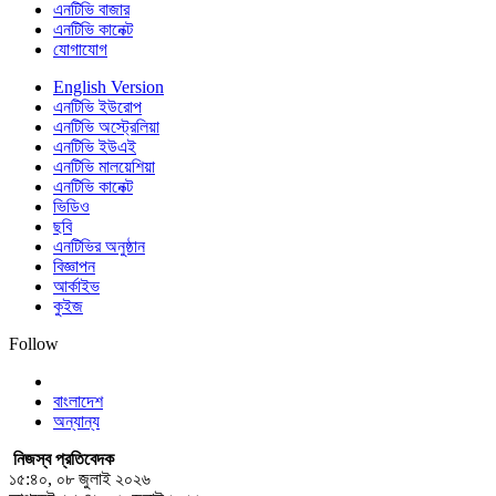
এনটিভি বাজার
এনটিভি কানেক্ট
যোগাযোগ
English Version
এনটিভি ইউরোপ
এনটিভি অস্ট্রেলিয়া
এনটিভি ইউএই
এনটিভি মালয়েশিয়া
এনটিভি কানেক্ট
ভিডিও
ছবি
এনটিভির অনুষ্ঠান
বিজ্ঞাপন
আর্কাইভ
কুইজ
Follow
বাংলাদেশ
অন্যান্য
নিজস্ব প্রতিবেদক
১৫:৪০, ০৮ জুলাই ২০২৬