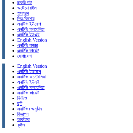
চাকরি চাই
অটোমোবাইল
হাস্যরস
শিশু-কিশোর
এনটিভি ইউরোপ
এনটিভি মালয়েশিয়া
এনটিভি ইউএই
English Version
এনটিভি বাজার
এনটিভি কানেক্ট
যোগাযোগ
English Version
এনটিভি ইউরোপ
এনটিভি অস্ট্রেলিয়া
এনটিভি ইউএই
এনটিভি মালয়েশিয়া
এনটিভি কানেক্ট
ভিডিও
ছবি
এনটিভির অনুষ্ঠান
বিজ্ঞাপন
আর্কাইভ
কুইজ