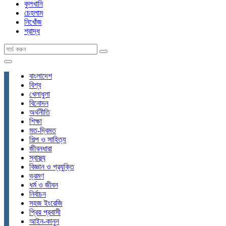
কুলখানি
চেহলাম
নিখোঁজ
শ্রাদ্ধ
বাংলাদেশ
বিশ্ব
খেলাধুলা
বিনোদন
অর্থনীতি
শিক্ষা
মত-দ্বিমত
শিল্প ও সাহিত্য
জীবনধারা
স্বাস্থ্য
বিজ্ঞান ও প্রযুক্তি
ভ্রমণ
ধর্ম ও জীবন
নির্বাচন
সহজ ইংরেজি
প্রিয় প্রবাসী
আইন-কানুন