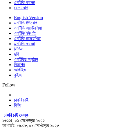
এনটিভি কানেক্ট
যোগাযোগ
English Version
এনটিভি ইউরোপ
এনটিভি অস্ট্রেলিয়া
এনটিভি ইউএই
এনটিভি মালয়েশিয়া
এনটিভি কানেক্ট
ভিডিও
ছবি
এনটিভির অনুষ্ঠান
বিজ্ঞাপন
আর্কাইভ
কুইজ
Follow
চাকরি চাই
বিবিধ
চাকরি চাই ডেস্ক
১৬:৩৫, ০১ সেপ্টেম্বর ২০২৫
আপডেট: ১৬:৩৮, ০১ সেপ্টেম্বর ২০২৫