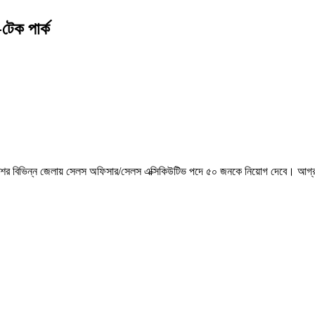
টেক পার্ক
ানটি দেশের বিভিন্ন জেলায় সেলস অফিসার/সেলস এক্সিকিউটিভ পদে ৫০ জনকে নিয়োগ দেবে। আগ