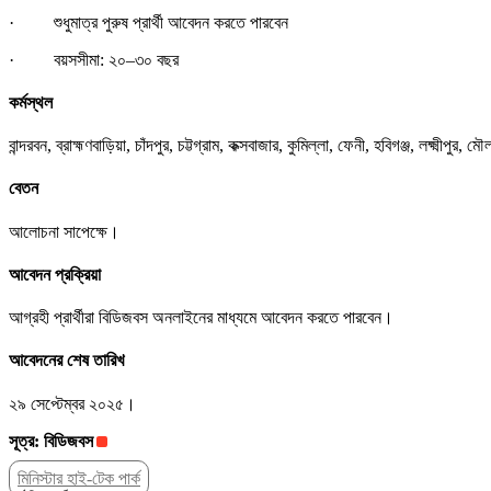
· শুধুমাত্র পুরুষ প্রার্থী আবেদন করতে পারবেন
· বয়সসীমা: ২০–৩০ বছর
কর্মস্থল
বান্দরবন, ব্রাহ্মণবাড়িয়া, চাঁদপুর, চট্টগ্রাম, কক্সবাজার, কুমিল্লা, ফেনী, হবিগঞ্জ, লক্ষ্মীপুর
বেতন
আলোচনা সাপেক্ষে।
আবেদন প্রক্রিয়া
আগ্রহী প্রার্থীরা বিডিজবস অনলাইনের মাধ্যমে আবেদন করতে পারবেন।
আবেদনের শেষ তারিখ
২৯ সেপ্টেম্বর ২০২৫।
সূত্র: বিডিজবস
মিনিস্টার হাই-টেক পার্ক