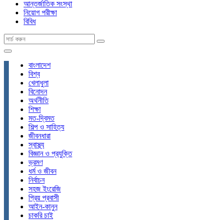
আন্তর্জাতিক সংস্থা
নিয়োগ পরীক্ষা
বিবিধ
বাংলাদেশ
বিশ্ব
খেলাধুলা
বিনোদন
অর্থনীতি
শিক্ষা
মত-দ্বিমত
শিল্প ও সাহিত্য
জীবনধারা
স্বাস্থ্য
বিজ্ঞান ও প্রযুক্তি
ভ্রমণ
ধর্ম ও জীবন
নির্বাচন
সহজ ইংরেজি
প্রিয় প্রবাসী
আইন-কানুন
চাকরি চাই