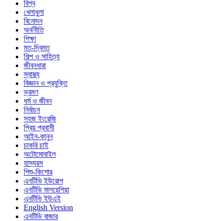
বিশ্ব
খেলাধুলা
বিনোদন
অর্থনীতি
শিক্ষা
মত-দ্বিমত
শিল্প ও সাহিত্য
জীবনধারা
স্বাস্থ্য
বিজ্ঞান ও প্রযুক্তি
ভ্রমণ
ধর্ম ও জীবন
নির্বাচন
সহজ ইংরেজি
প্রিয় প্রবাসী
আইন-কানুন
চাকরি চাই
অটোমোবাইল
হাস্যরস
শিশু-কিশোর
এনটিভি ইউরোপ
এনটিভি মালয়েশিয়া
এনটিভি ইউএই
English Version
এনটিভি বাজার