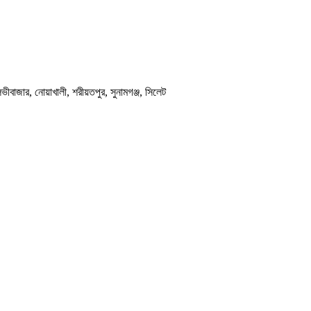
, মৌলভীবাজার, নোয়াখালী, শরীয়তপুর, সুনামগঞ্জ, সিলেট