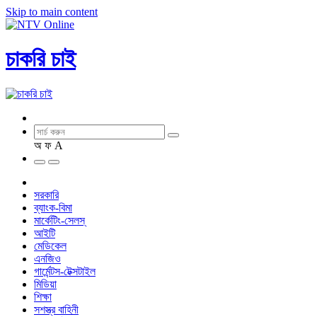
Skip to main content
চাকরি চাই
অ
ফ
A
সরকারি
ব্যাংক-বিমা
মার্কেটিং-সেলস্
আইটি
মেডিকেল
এনজিও
গার্মেন্টস-টেক্সটাইল
মিডিয়া
শিক্ষা
সশস্ত্র বাহিনী