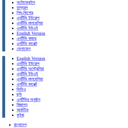
অটোমোবাইল
হাস্যরস
শিশু-কিশোর
এনটিভি ইউরোপ
এনটিভি মালয়েশিয়া
এনটিভি ইউএই
English Version
এনটিভি বাজার
এনটিভি কানেক্ট
যোগাযোগ
English Version
এনটিভি ইউরোপ
এনটিভি অস্ট্রেলিয়া
এনটিভি ইউএই
এনটিভি মালয়েশিয়া
এনটিভি কানেক্ট
ভিডিও
ছবি
এনটিভির অনুষ্ঠান
বিজ্ঞাপন
আর্কাইভ
কুইজ
বাংলাদেশ