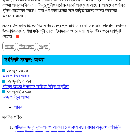
যাওয়া অস্বাভাবিক না। কিন্তু পুলিশ সর্বোচ্চ সতর্ক অবস্থায় আছে। আমাদের পর্যাপ্ত
পুলিশ মোতায়েন আছে। যারা এই কাজগুলোর সঙ্গে জড়িত তাদের আমরা আইনের
আওতায় আনব।
এসময় উপস্থিত ছিলেন ডিএমপির ভারপ্রাপ্ত কমিশনার মো. সরওয়ার, লালবাগ বিভাগের
উপকমিশনারসহ শিয়া ধর্মালম্বী নেতা, ইমামবাড়া ও তাজিয়া মিছিল উদযাপনে সংশ্লিষ্ট
নেতারা।
আশুরা
নিরাপত্তা
শঙ্কা
সংশ্লিষ্ট সংবাদ: আশুরা
২৬ জুন ২০২৬
আজ পবিত্র আশুরা
০৬ জুলাই ২০২৫
পবিত্র আশুরা উপলক্ষে তাজিয়া মিছিল অনুষ্ঠিত
০৬ জুলাই ২০২৫
আজ পবিত্র আশুরা
আরও
সর্বাধিক পঠিত
হাজিদের জন্য ব্যাকঅ্যাপ আবাসন ১ শতাংশ বহাল রাখার অনুরোধ ধর্মমন্ত্রীর