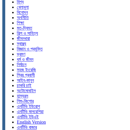
বিশ্ব
খেলাধুলা
বিনোদন
অর্থনীতি
শিক্ষা
মত-দ্বিমত
শিল্প ও সাহিত্য
জীবনধারা
স্বাস্থ্য
বিজ্ঞান ও প্রযুক্তি
ভ্রমণ
ধর্ম ও জীবন
নির্বাচন
সহজ ইংরেজি
প্রিয় প্রবাসী
আইন-কানুন
চাকরি চাই
অটোমোবাইল
হাস্যরস
শিশু-কিশোর
এনটিভি ইউরোপ
এনটিভি মালয়েশিয়া
এনটিভি ইউএই
English Version
এনটিভি বাজার