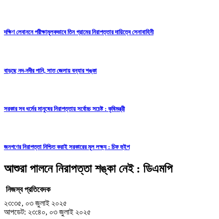
দক্ষিণ লেবাননে পরীক্ষামূলকভাবে তিন গ্রামের নিরাপত্তার দায়িত্বে সেনাবাহিনী
বাড়ছে নদ-নদীর পানি, সাত জেলায় বন্যার শঙ্কা
সরকার সব ধর্মের মানুষের নিরাপত্তায় সর্বোচ্চ সচেষ্ট : কৃষিমন্ত্রী
জনগণের নিরাপত্তা নিশ্চিত করাই সরকারের মূল লক্ষ্য : চিফ হুইপ
আশুরা পালনে নিরাপত্তা শঙ্কা নেই : ডিএমপি
নিজস্ব প্রতিবেদক
২৩:৩৫, ০৩ জুলাই ২০২৫
আপডেট: ২৩:৪০, ০৩ জুলাই ২০২৫