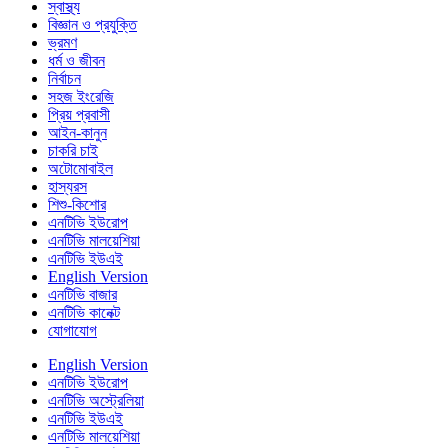
স্বাস্থ্য
বিজ্ঞান ও প্রযুক্তি
ভ্রমণ
ধর্ম ও জীবন
নির্বাচন
সহজ ইংরেজি
প্রিয় প্রবাসী
আইন-কানুন
চাকরি চাই
অটোমোবাইল
হাস্যরস
শিশু-কিশোর
এনটিভি ইউরোপ
এনটিভি মালয়েশিয়া
এনটিভি ইউএই
English Version
এনটিভি বাজার
এনটিভি কানেক্ট
যোগাযোগ
English Version
এনটিভি ইউরোপ
এনটিভি অস্ট্রেলিয়া
এনটিভি ইউএই
এনটিভি মালয়েশিয়া