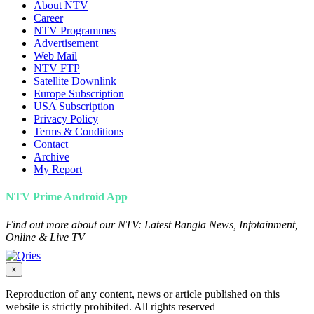
About NTV
Career
NTV Programmes
Advertisement
Web Mail
NTV FTP
Satellite Downlink
Europe Subscription
USA Subscription
Privacy Policy
Terms & Conditions
Contact
Archive
My Report
NTV Prime Android App
Find out more about our NTV: Latest Bangla News, Infotainment,
Online & Live TV
×
Reproduction of any content, news or article published on this
website is strictly prohibited. All rights reserved