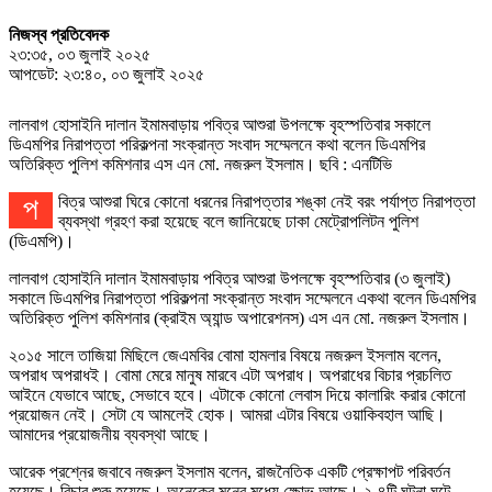
নিজস্ব প্রতিবেদক
২৩:৩৫, ০৩ জুলাই ২০২৫
আপডেট: ২৩:৪০, ০৩ জুলাই ২০২৫
লালবাগ হোসাইনি দালান ইমামবাড়ায় পবিত্র আশুরা উপলক্ষে বৃহস্পতিবার সকালে
ডিএমপির নিরাপত্তা পরিকল্পনা সংক্রান্ত সংবাদ সম্মেলনে কথা বলেন ডিএমপির
অতিরিক্ত পুলিশ কমিশনার এস এন মো. নজরুল ইসলাম। ছবি : এনটিভি
পবিত্র আশুরা ঘিরে কোনো ধরনের নিরাপত্তার শঙ্কা নেই বরং পর্যাপ্ত নিরাপত্তা
ব্যবস্থা গ্রহণ করা হয়েছে বলে জানিয়েছে ঢাকা মেট্রোপলিটন পুলিশ
(ডিএমপি)।
লালবাগ হোসাইনি দালান ইমামবাড়ায় পবিত্র আশুরা উপলক্ষে বৃহস্পতিবার (৩ জুলাই)
সকালে ডিএমপির নিরাপত্তা পরিকল্পনা সংক্রান্ত সংবাদ সম্মেলনে একথা বলেন ডিএমপির
অতিরিক্ত পুলিশ কমিশনার (ক্রাইম অ্যান্ড অপারেশনস) এস এন মো. নজরুল ইসলাম।
২০১৫ সালে তাজিয়া মিছিলে জেএমবির বোমা হামলার বিষয়ে নজরুল ইসলাম বলেন,
অপরাধ অপরাধই। বোমা মেরে মানুষ মারবে এটা অপরাধ। অপরাধের বিচার প্রচলিত
আইনে যেভাবে আছে, সেভাবে হবে। এটাকে কোনো লেবাস দিয়ে কালারিং করার কোনো
প্রয়োজন নেই। সেটা যে আমলেই হোক। আমরা এটার বিষয়ে ওয়াকিবহাল আছি।
আমাদের প্রয়োজনীয় ব্যবস্থা আছে।
আরেক প্রশ্নের জবাবে নজরুল ইসলাম বলেন, রাজনৈতিক একটি প্রেক্ষাপট পরিবর্তন
হয়েছে। বিচার শুরু হয়েছে। অনেকের মনের মধ্যে ক্ষোভ আছে। ২-৪টি ঘটনা ঘটে