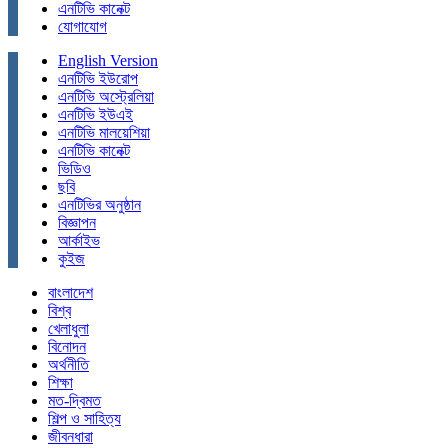
এনটিভি কানেক্ট
যোগাযোগ
English Version
এনটিভি ইউরোপ
এনটিভি অস্ট্রেলিয়া
এনটিভি ইউএই
এনটিভি মালয়েশিয়া
এনটিভি কানেক্ট
ভিডিও
ছবি
এনটিভির অনুষ্ঠান
বিজ্ঞাপন
আর্কাইভ
কুইজ
বাংলাদেশ
বিশ্ব
খেলাধুলা
বিনোদন
অর্থনীতি
শিক্ষা
মত-দ্বিমত
শিল্প ও সাহিত্য
জীবনধারা