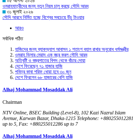
০৫ আগস্ট ২০২৬
ওমরাহযাত্রীদের জন্য নতুন নিয়ম চালু করছে সৌদি আরব
৩১ জুলাই ২০২৬
সৌদি আরবে নির্মিত হচ্ছে বিশ্বের সবচেয়ে উঁচু টাওয়ার
আরও
সর্বাধিক পঠিত
হাজিদের জন্য ব্যাকঅ্যাপ আবাসন ১ শতাংশ বহাল রাখার অনুরোধ ধর্মমন্ত্রীর
ওমরাহ ভিসার মেয়াদ এক বছর করল সৌদি আরব
অতিবৃষ্টি ও বজ্রপাতের বিপদ থেকে বাঁচার দোয়া
দেশে ফিরেছেন ৭১ হাজার হাজি
পবিত্র কাবা শরিফ ধোয়া হবে ৩০ জুন
দেশে ফিরলেন ৬৮ হাজারের বেশি হাজি
Alhaj Mohammad Mosaddak Ali
Chairman
NTV Online, BSEC Building (Level-8), 102 Kazi Nazrul Islam
Avenue, Karwan Bazar, Dhaka-1215 Telephone: +880255012281
up to 5, Fax: +880255012286 up to 7
Alhaj Mohammad Mosaddak Ali