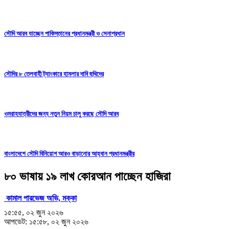
সৌদি আরব যাচ্ছেন পাকিস্তানের প্রধানমন্ত্রী ও সেনাপ্রধান
সৌদির ৮ তেলবাহী ট্যাংকারে হামলার দাবি হুথিদের
ওমরাহযাত্রীদের জন্য নতুন নিয়ম চালু করছে সৌদি আরব
বাংলাদেশে সৌদি বিনিয়োগ আরও বাড়ানোর আহ্বান প্রধানমন্ত্রীর
৮০ ভাষায় ১৯ লাখ কোরআন পাচ্ছেন হাজিরা
কামাল পারভেজ অভি, মক্কা
১৫:৫৫, ০২ জুন ২০২৬
আপডেট: ১৫:৫৮, ০২ জুন ২০২৬