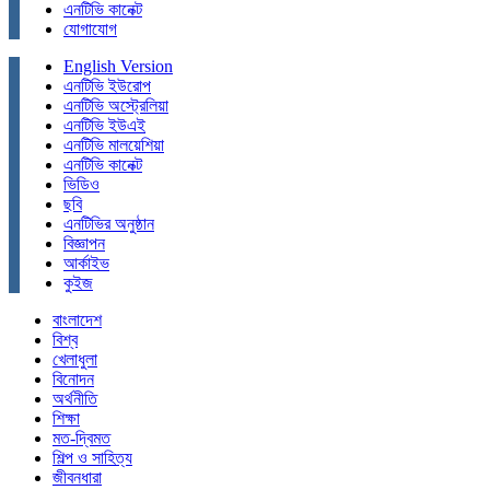
এনটিভি কানেক্ট
যোগাযোগ
English Version
এনটিভি ইউরোপ
এনটিভি অস্ট্রেলিয়া
এনটিভি ইউএই
এনটিভি মালয়েশিয়া
এনটিভি কানেক্ট
ভিডিও
ছবি
এনটিভির অনুষ্ঠান
বিজ্ঞাপন
আর্কাইভ
কুইজ
বাংলাদেশ
বিশ্ব
খেলাধুলা
বিনোদন
অর্থনীতি
শিক্ষা
মত-দ্বিমত
শিল্প ও সাহিত্য
জীবনধারা