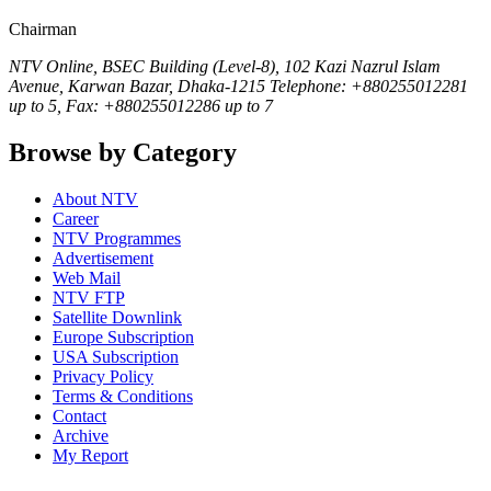
Chairman
NTV Online, BSEC Building (Level-8), 102 Kazi Nazrul Islam
Avenue, Karwan Bazar, Dhaka-1215 Telephone: +880255012281
up to 5, Fax: +880255012286 up to 7
Browse by Category
About NTV
Career
NTV Programmes
Advertisement
Web Mail
NTV FTP
Satellite Downlink
Europe Subscription
USA Subscription
Privacy Policy
Terms & Conditions
Contact
Archive
My Report