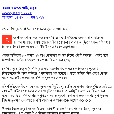
কামাল পারভেজ অভি, মক্কা
১৫:৫৫, ০২ জুন ২০২৬
আপডেট: ১৫:৫৮, ০২ জুন ২০২৬
জেদ্দা বিমানবন্দরে হাজিদের কোরআন তুলে দেওয়া হচ্ছে
হজ পালন শেষে নিজ নিজ দেশে ফিরে যাওয়া হাজিদের জন্য সৌদি আরবের
বাদশাহ সালমানের পক্ষ থেকে পবিত্র কোরআন ও এর অনূদিত সংস্করণ উপহার
হিসেবে বিতরণ শুরু করেছে দেশটির ইসলামবিষয়ক মন্ত্রণালয়।
এবছর হাজিদের ৮০ ভাষায় ১৯ লাখ কোরআন উপহার দিচ্ছে সৌদি সরকার। একই সঙ্গে
মাঠপর্যায়ের কর্মীদের মধ্যেও এ উপহার বিতরণ করা হচ্ছে।
সৌদি প্রেস এজেন্সি (এসপিএ) জানায়, জেদ্দার কিং আবদুল আজিজ আন্তর্জাতিক
বিমানবন্দরের ডিপার্চার লাউঞ্জে এ কার্যক্রম শুরু হয়েছে। যাতে হাজিরা নিজ দেশে ফেরার
আগে সহজেই কোরআনের কপি সংগ্রহ করতে পারেন।
মদিনাভিত্তিক কিং ফাহদ কমপ্লেক্স ফর প্রিন্টিং দ্য হোলি কোরআন থেকে মুদ্রিত মোট ১৯
লাখ কপি পবিত্র কোরআন ও এর অনূদিত সংস্করণ এ কর্মসূচির আওতায় বিতরণ করা
হবে। ৮০টিরও বেশি ভাষায় অনূদিত এসব সংস্করণ বিশ্বের বিভিন্ন দেশের মুসল্লিদের
নিজ মাতৃভাষায় কোরআনের বাণী অধ্যয়ন ও অনুধাবনের সুযোগ করে দেবে।
ইসলামবিষয়ক মন্ত্রণালয় জানিয়েছে, আগামী কয়েকদিন দেশের সব বিমান, স্থল ও
সমুদ্রবন্দরে ২৪ ঘণ্টাব্যাপী এ বিতরণ কার্যক্রম অব্যাহত থাকবে।