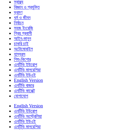
স্বাস্থ্য
বিজ্ঞান ও প্রযুক্তি
ভ্রমণ
ধর্ম ও জীবন
নির্বাচন
সহজ ইংরেজি
প্রিয় প্রবাসী
আইন-কানুন
চাকরি চাই
অটোমোবাইল
হাস্যরস
শিশু-কিশোর
এনটিভি ইউরোপ
এনটিভি মালয়েশিয়া
এনটিভি ইউএই
English Version
এনটিভি বাজার
এনটিভি কানেক্ট
যোগাযোগ
English Version
এনটিভি ইউরোপ
এনটিভি অস্ট্রেলিয়া
এনটিভি ইউএই
এনটিভি মালয়েশিয়া