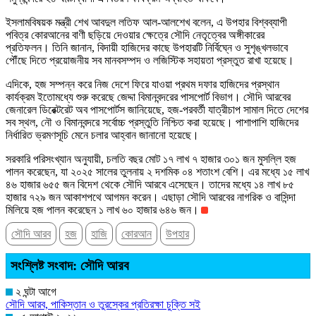
ইসলামবিষয়ক মন্ত্রী শেখ আবদুল লতিফ আল-আলশেখ বলেন, এ উপহার বিশ্বব্যাপী
পবিত্র কোরআনের বাণী ছড়িয়ে দেওয়ার ক্ষেত্রে সৌদি নেতৃত্বের অঙ্গীকারের
প্রতিফলন। তিনি জানান, বিদায়ী হাজিদের কাছে উপহারটি নির্বিঘ্নে ও সুশৃঙ্খলভাবে
পৌঁছে দিতে প্রয়োজনীয় সব মানবসম্পদ ও লজিস্টিক সহায়তা প্রস্তুত রাখা হয়েছে।
এদিকে, হজ সম্পন্ন করে নিজ দেশে ফিরে যাওয়া প্রথম দফার হাজিদের প্রস্থান
কার্যক্রম ইতোমধ্যে শুরু করেছে জেদ্দা বিমানবন্দরের পাসপোর্ট বিভাগ। সৌদি আরবের
জেনারেল ডিরেক্টরেট অব পাসপোর্টস জানিয়েছে, হজ-পরবর্তী যাত্রীচাপ সামাল দিতে দেশের
সব স্থল, নৌ ও বিমানবন্দরে সর্বোচ্চ প্রস্তুতি নিশ্চিত করা হয়েছে। পাশাপাশি হাজিদের
নির্ধারিত ভ্রমণসূচি মেনে চলার আহ্বান জানানো হয়েছে।
সরকারি পরিসংখ্যান অনুযায়ী, চলতি বছর মোট ১৭ লাখ ৭ হাজার ৩০১ জন মুসল্লি হজ
পালন করেছেন, যা ২০২৫ সালের তুলনায় ২ দশমিক ০৪ শতাংশ বেশি। এর মধ্যে ১৫ লাখ
৪৬ হাজার ৬৫৫ জন বিদেশ থেকে সৌদি আরবে এসেছেন। তাদের মধ্যে ১৪ লাখ ৮৫
হাজার ৭২৯ জন আকাশপথে আগমন করেন। এছাড়া সৌদি আরবের নাগরিক ও বাসিন্দা
মিলিয়ে হজ পালন করেছেন ১ লাখ ৬০ হাজার ৬৪৬ জন।
সৌদি আরব
হজ
হাজি
কোরআন
উপহার
সংশ্লিষ্ট সংবাদ: সৌদি আরব
২ ঘন্টা আগে
সৌদি আরব, পাকিস্তান ও তুরস্কের প্রতিরক্ষা চুক্তি সই