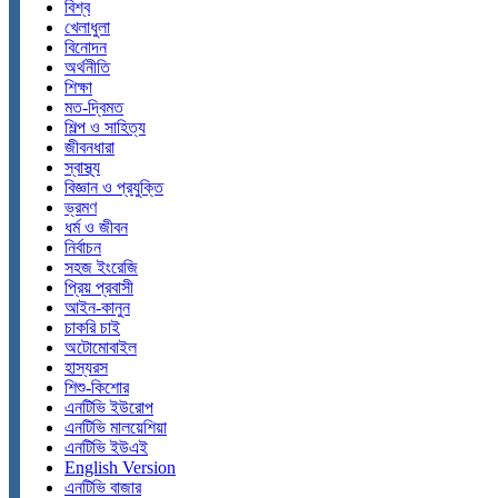
বিশ্ব
খেলাধুলা
বিনোদন
অর্থনীতি
শিক্ষা
মত-দ্বিমত
শিল্প ও সাহিত্য
জীবনধারা
স্বাস্থ্য
বিজ্ঞান ও প্রযুক্তি
ভ্রমণ
ধর্ম ও জীবন
নির্বাচন
সহজ ইংরেজি
প্রিয় প্রবাসী
আইন-কানুন
চাকরি চাই
অটোমোবাইল
হাস্যরস
শিশু-কিশোর
এনটিভি ইউরোপ
এনটিভি মালয়েশিয়া
এনটিভি ইউএই
English Version
এনটিভি বাজার