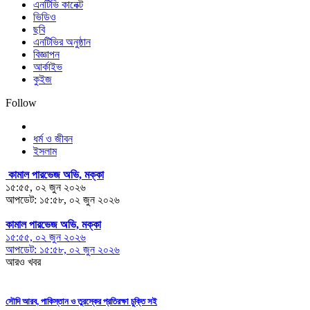
এনটিভি কানেক্ট
ভিডিও
ছবি
এনটিভির অনুষ্ঠান
বিজ্ঞাপন
আর্কাইভ
কুইজ
Follow
ধর্ম ও জীবন
ইসলাম
কামাল পারভেজ অভি, মক্কা
১৫:৫৫, ০২ জুন ২০২৬
আপডেট: ১৫:৫৮, ০২ জুন ২০২৬
কামাল পারভেজ অভি, মক্কা
১৫:৫৫, ০২ জুন ২০২৬
আপডেট: ১৫:৫৮, ০২ জুন ২০২৬
আরও খবর
সৌদি আরব, পাকিস্তান ও তুরস্কের প্রতিরক্ষা চুক্তি সই