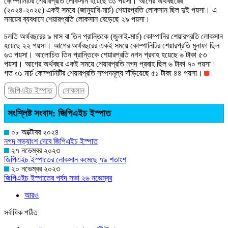
কোম্পানিটির শেয়ারপ্রতি লোকসান হয়েছে ৩১ পয়সা। আগের অর্থবছরের
(২০২৪-২০২৫) একই সময়ে (জানুয়ারি-মার্চ) শেয়ারপ্রতি লোকসান ছিল দুই পয়সা। এ
সময়ের ব্যবধানে শেয়ারপ্রতি লোকসান বেড়েছে ২৯ পয়সা।
চলতি অর্থবছরের ৯ মাস বা তিন প্রান্তিকে (জুলাই-মার্চ) কোম্পানির শেয়ারপ্রতি লোকসান
হয়েছে ২২ পয়সা। আগের অর্থবছরের একই সময়ে কোম্পানিটির শেয়ারপ্রতি মুনাফা ছিল
৬৩ পয়সা। আলোচিত তিন প্রান্তিকে শেয়ারপ্রতি নগদ প্রবাহ হয়েছে ৬ টাকা ৫৩
পয়সা। আগের অর্থবছর একই সময়ে শেয়ারপ্রতি নগদ প্রবাহ ছিল ৬ টাকা ৭০ পয়সা।
গত ৩১ মার্চ কোম্পানিটির শেয়ারপ্রতি সম্পদমূল্য দাঁড়িয়েছে ৫১ টাকা ৪৪ পয়সা।
জিপিএইচ ইস্পাত
লোকসান
সংশ্লিষ্ট সংবাদ: জিপিএইচ ইস্পাত
০৮ অক্টোবর ২০২৪
নগদ লভ্যাংশ দেবে জিপিএইচ ইস্পাত
২৭ নভেম্বর ২০২৩
জিপিএইচ ইস্পাতের লোকসান কমেছে ৭৯ শতাংশ
২০ নভেম্বর ২০২৩
জিপিএইচ ইস্পাতের পর্ষদ সভা ২৬ নভেম্বর
আরও
সর্বাধিক পঠিত