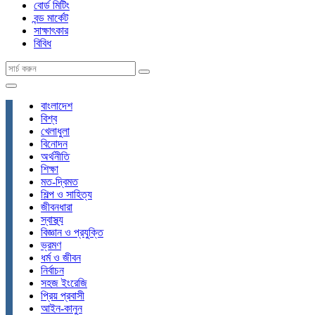
বোর্ড মিটিং
বন্ড মার্কেট
সাক্ষাৎকার
বিবিধ
বাংলাদেশ
বিশ্ব
খেলাধুলা
বিনোদন
অর্থনীতি
শিক্ষা
মত-দ্বিমত
শিল্প ও সাহিত্য
জীবনধারা
স্বাস্থ্য
বিজ্ঞান ও প্রযুক্তি
ভ্রমণ
ধর্ম ও জীবন
নির্বাচন
সহজ ইংরেজি
প্রিয় প্রবাসী
আইন-কানুন