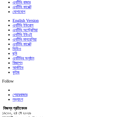
এনটিভি বাজার
এনটিভি কানেক্ট
যোগাযোগ
English Version
এনটিভি ইউরোপ
এনটিভি অস্ট্রেলিয়া
এনটিভি ইউএই
এনটিভি মালয়েশিয়া
এনটিভি কানেক্ট
ভিডিও
ছবি
এনটিভির অনুষ্ঠান
বিজ্ঞাপন
আর্কাইভ
কুইজ
Follow
শেয়ারবাজার
লভ্যাংশ
নিজস্ব প্রতিবেদক
১৯:০০, ২৪ মে ২০২৬