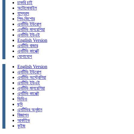
চাকরি চাই
অটোমোবাইল
হাস্যরস
শিশু-কিশোর
এনটিভি ইউরোপ
এনটিভি মালয়েশিয়া
এনটিভি ইউএই
English Version
এনটিভি বাজার
এনটিভি কানেক্ট
যোগাযোগ
English Version
এনটিভি ইউরোপ
এনটিভি অস্ট্রেলিয়া
এনটিভি ইউএই
এনটিভি মালয়েশিয়া
এনটিভি কানেক্ট
ভিডিও
ছবি
এনটিভির অনুষ্ঠান
বিজ্ঞাপন
আর্কাইভ
কুইজ