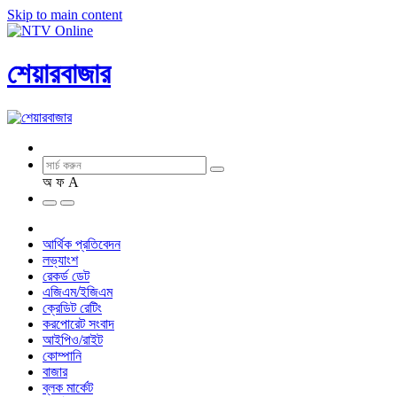
Skip to main content
শেয়ারবাজার
অ
ফ
A
আর্থিক প্রতিবেদন
লভ্যাংশ
রেকর্ড ডেট
এজিএম/ইজিএম
ক্রেডিট রেটিং
করপোরেট সংবাদ
আইপিও/রাইট
কোম্পানি
বাজার
ব্লক মার্কেট