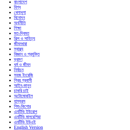
বাংলাদেশ
বিশ্ব
খেলাধুলা
বিনোদন
অর্থনীতি
শিক্ষা
মত-দ্বিমত
শিল্প ও সাহিত্য
জীবনধারা
স্বাস্থ্য
বিজ্ঞান ও প্রযুক্তি
ভ্রমণ
ধর্ম ও জীবন
নির্বাচন
সহজ ইংরেজি
প্রিয় প্রবাসী
আইন-কানুন
চাকরি চাই
অটোমোবাইল
হাস্যরস
শিশু-কিশোর
এনটিভি ইউরোপ
এনটিভি মালয়েশিয়া
এনটিভি ইউএই
English Version