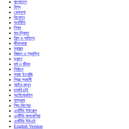
বাংলাদেশ
বিশ্ব
খেলাধুলা
বিনোদন
অর্থনীতি
শিক্ষা
মত-দ্বিমত
শিল্প ও সাহিত্য
জীবনধারা
স্বাস্থ্য
বিজ্ঞান ও প্রযুক্তি
ভ্রমণ
ধর্ম ও জীবন
নির্বাচন
সহজ ইংরেজি
প্রিয় প্রবাসী
আইন-কানুন
চাকরি চাই
অটোমোবাইল
হাস্যরস
শিশু-কিশোর
এনটিভি ইউরোপ
এনটিভি মালয়েশিয়া
এনটিভি ইউএই
English Version