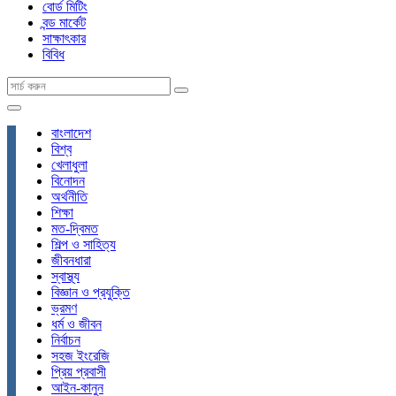
বোর্ড মিটিং
বন্ড মার্কেট
সাক্ষাৎকার
বিবিধ
বাংলাদেশ
বিশ্ব
খেলাধুলা
বিনোদন
অর্থনীতি
শিক্ষা
মত-দ্বিমত
শিল্প ও সাহিত্য
জীবনধারা
স্বাস্থ্য
বিজ্ঞান ও প্রযুক্তি
ভ্রমণ
ধর্ম ও জীবন
নির্বাচন
সহজ ইংরেজি
প্রিয় প্রবাসী
আইন-কানুন