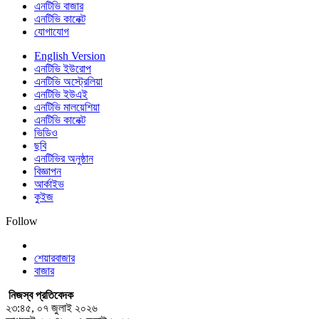
এনটিভি বাজার
এনটিভি কানেক্ট
যোগাযোগ
English Version
এনটিভি ইউরোপ
এনটিভি অস্ট্রেলিয়া
এনটিভি ইউএই
এনটিভি মালয়েশিয়া
এনটিভি কানেক্ট
ভিডিও
ছবি
এনটিভির অনুষ্ঠান
বিজ্ঞাপন
আর্কাইভ
কুইজ
Follow
শেয়ারবাজার
বাজার
নিজস্ব প্রতিবেদক
২৩:৪৫, ০৭ জুলাই ২০২৬