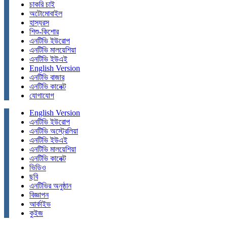
চাকরি চাই
অটোমোবাইল
হাস্যরস
শিশু-কিশোর
এনটিভি ইউরোপ
এনটিভি মালয়েশিয়া
এনটিভি ইউএই
English Version
এনটিভি বাজার
এনটিভি কানেক্ট
যোগাযোগ
English Version
এনটিভি ইউরোপ
এনটিভি অস্ট্রেলিয়া
এনটিভি ইউএই
এনটিভি মালয়েশিয়া
এনটিভি কানেক্ট
ভিডিও
ছবি
এনটিভির অনুষ্ঠান
বিজ্ঞাপন
আর্কাইভ
কুইজ