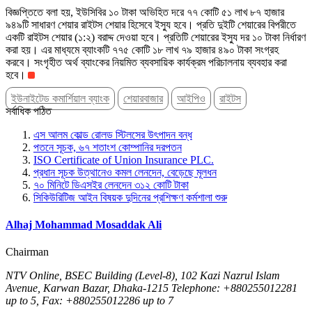
বিজ্ঞপ্তিতে বলা হয়, ইউসিবির ১০ টাকা অভিহিত দরে ৭৭ কোটি ৫১ লাখ ৮৭ হাজার
৯৪৯টি সাধারণ শেয়ার রাইটস শেয়ার হিসেবে ইস্যু হবে। প্রতি দুইটি শেয়ারের বিপরীতে
একটি রাইটস শেয়ার (১:২) বরাদ্দ দেওয়া হবে। প্রতিটি শেয়ারের ইস্যু দর ১০ টাকা নির্ধারণ
করা হয়। এর মাধ্যমে ব্যাংকটি ৭৭৫ কোটি ১৮ লাখ ৭৯ হাজার ৪৯০ টাকা সংগ্রহ
করবে। সংগৃহীত অর্থ ব্যাংকের নিয়মিত ব্যবসায়িক কার্যক্রম পরিচালনায় ব্যবহার করা
হবে।
ইউনাইটেড কমার্শিয়াল ব্যাংক
শেয়ারবাজার
আইপিও
রাইটস
সর্বাধিক পঠিত
এস আলম কোল্ড রোলড স্টিলসের উৎপাদন বন্ধ
পতনে সূচক, ৬৭ শতাংশ কোম্পানির দরপতন
ISO Certificate of Union Insurance PLC.
প্রধান সূচক উত্থানেও কমল লেনদেন, বেড়েছে মূলধন
৭০ মিনিটে ডিএসইর লেনদেন ৩১২ কোটি টাকা
সিকিউরিটিজ আইন বিষয়ক দুদিনের প্রশিক্ষণ কর্মশালা শুরু
Alhaj Mohammad Mosaddak Ali
Chairman
NTV Online, BSEC Building (Level-8), 102 Kazi Nazrul Islam
Avenue, Karwan Bazar, Dhaka-1215 Telephone: +880255012281
up to 5, Fax: +880255012286 up to 7