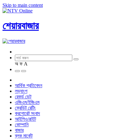
Skip to main content
শেয়ারবাজার
অ
ফ
A
আর্থিক প্রতিবেদন
লভ্যাংশ
রেকর্ড ডেট
এজিএম/ইজিএম
ক্রেডিট রেটিং
করপোরেট সংবাদ
আইপিও/রাইট
কোম্পানি
বাজার
ব্লক মার্কেট