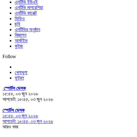
এনটিভি ইউএই
এনটিভি মালয়েশিয়া
এনটিভি কানেক্ট
ভিডিও
ছবি
এনটিভির অনুষ্ঠান
বিজ্ঞাপন
আর্কাইভ
কুইজ
Follow
খেলাধুলা
ফুটবল
স্পোর্টস ডেস্ক
১৫:৫৫, ০৩ জুন ২০২৬
আপডেট: ১৮:৫৫, ০৩ জুন ২০২৬
স্পোর্টস ডেস্ক
১৫:৫৫, ০৩ জুন ২০২৬
আপডেট: ১৮:৫৫, ০৩ জুন ২০২৬
আরও খবর