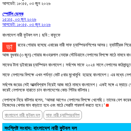
আপডেট: ১৮:৫৫, ০৩ জুন ২০২৬
স্পোর্টস ডেস্ক
১৫:৫৫, ০৩ জুন ২০২৬
আপডেট: ১৮:৫৫, ০৩ জুন ২০২৬
বাংলাদেশ নারী ফুটবল দল। ছবি : বাফুফে
ভারতের গোয়ায় বসেছে এবারের নারী সাফ চ্যাম্পিয়নশিপের আসর। হ্যাটট্রিক শিরো
আজ বুধবার (৩ জুন) গোয়ায় জওহরলাল নেহারু স্টেডিয়ামে নেপালের বিপক্ষে মাঠে নামবে বাং
সাফের টানা দুইবারের চ্যাম্পিয়ন বাংলাদেশ। সর্বশেষ সাফে ২০২৪ সালে নেপালের কাঠমান্ডুত
সাফে নেপালের বিপক্ষে এখন পর্যন্ত মোট ৫বার মুখোমুখি হয়েছে বাংলাদেশ। এর মধ্যে 
সর্বশেষ জয়ের সেই আত্মবিশ্বাস নিয়েই আজ মাঠে নামবে বাংলাদেশ। একই সঙ্গে এ ম্যাচ
করেই নেপালকে হারাতে চান বাংলাদেশের কোচ পিটার বাটলার।
নেপালকে নিয়ে বাটলার বলেন, ‘আমরা আগেও নেপালের বিপক্ষে খেলেছি। তাদের বেশ কয়
নিজেদের খেলার মান বাড়াতে হবে এবং মাঠে সেরাটা পারফর্ম করতে হবে।’
বাংলাদেশ নারী ফুটবল দল
সাফ নারী চ্যাম্পিয়নশিপ
সংশ্লিষ্ট সংবাদ: বাংলাদেশ নারী ফুটবল দল