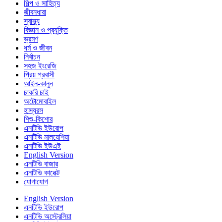
শিল্প ও সাহিত্য
জীবনধারা
স্বাস্থ্য
বিজ্ঞান ও প্রযুক্তি
ভ্রমণ
ধর্ম ও জীবন
নির্বাচন
সহজ ইংরেজি
প্রিয় প্রবাসী
আইন-কানুন
চাকরি চাই
অটোমোবাইল
হাস্যরস
শিশু-কিশোর
এনটিভি ইউরোপ
এনটিভি মালয়েশিয়া
এনটিভি ইউএই
English Version
এনটিভি বাজার
এনটিভি কানেক্ট
যোগাযোগ
English Version
এনটিভি ইউরোপ
এনটিভি অস্ট্রেলিয়া