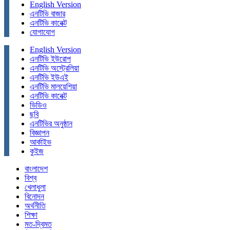
English Version
এনটিভি বাজার
এনটিভি কানেক্ট
যোগাযোগ
English Version
এনটিভি ইউরোপ
এনটিভি অস্ট্রেলিয়া
এনটিভি ইউএই
এনটিভি মালয়েশিয়া
এনটিভি কানেক্ট
ভিডিও
ছবি
এনটিভির অনুষ্ঠান
বিজ্ঞাপন
আর্কাইভ
কুইজ
বাংলাদেশ
বিশ্ব
খেলাধুলা
বিনোদন
অর্থনীতি
শিক্ষা
মত-দ্বিমত