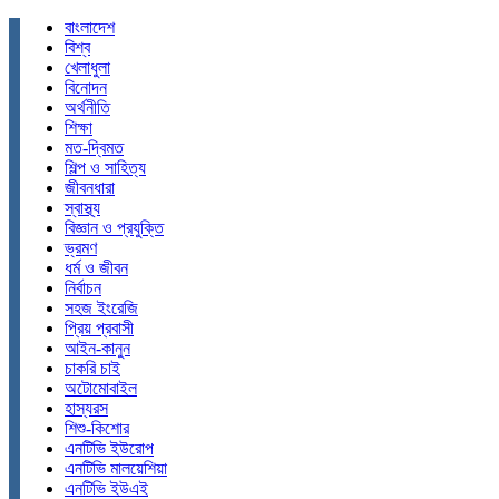
বাংলাদেশ
বিশ্ব
খেলাধুলা
বিনোদন
অর্থনীতি
শিক্ষা
মত-দ্বিমত
শিল্প ও সাহিত্য
জীবনধারা
স্বাস্থ্য
বিজ্ঞান ও প্রযুক্তি
ভ্রমণ
ধর্ম ও জীবন
নির্বাচন
সহজ ইংরেজি
প্রিয় প্রবাসী
আইন-কানুন
চাকরি চাই
অটোমোবাইল
হাস্যরস
শিশু-কিশোর
এনটিভি ইউরোপ
এনটিভি মালয়েশিয়া
এনটিভি ইউএই