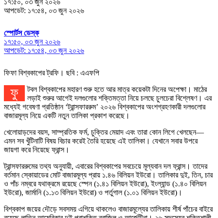
১৭:৫০, ০৩ জুন ২০২৬
আপডেট: ১৭:৫৪, ০৩ জুন ২০২৬
স্পোর্টস ডেস্ক
১৭:৫০, ০৩ জুন ২০২৬
আপডেট: ১৭:৫৪, ০৩ জুন ২০২৬
ফিফা বিশ্বকাপের ট্রফি। ছবি : এএফপি
ফুটবল বিশ্বকাপের মহারণ শুরু হতে আর মাত্র কয়েকটা দিনের অপেক্ষা। মাঠের
লড়াই শুরুর আগেই দলগুলোর শক্তিমত্তা নিয়ে চলছে চুলচেরা বিশ্লেষণ। এর
মধ্যেই গবেষণা প্রতিষ্ঠান ‘ট্রান্সফাররুম’ ২০২৬ বিশ্বকাপের অংশগ্রহণকারী দলগুলোর
বাজারমূল্য নিয়ে একটি নতুন তালিকা প্রকাশ করেছে।
খেলোয়াড়দের বয়স, সাম্প্রতিক ফর্ম, চুক্তির মেয়াদ এবং তারা কোন লিগে খেলছেন—
এমন সব খুঁটিনাটি বিষয় বিচার করেই তৈরি হয়েছে এই তালিকা। যেখানে সবার উপরে
জায়গা করে নিয়েছে ফ্রান্স।
ট্রান্সফাররুমের তথ্য অনুযায়ী, এবারের বিশ্বকাপের সবচেয়ে মূল্যবান দল ফ্রান্স। তাদের
বর্তমান স্কোয়াডের মোট বাজারমূল্য প্রায় ১.৪৬ বিলিয়ন ইউরো। তালিকার দুই, তিন, চার
ও পাঁচ নম্বরে যথাক্রমে রয়েছে স্পেন (১.৪১ বিলিয়ন ইউরো), ইংল্যান্ড (১.৪০ বিলিয়ন
ইউরো), জার্মানি (১.১৩ বিলিয়ন ইউরো) ও পর্তুগাল (১.০১ বিলিয়ন ইউরো)।
বিশ্বকাপ জয়ের দৌড়ে সবসময় এগিয়ে থাকলেও বাজারমূল্যের তালিকায় শীর্ষ পাঁচের বাইরে
রয়েছে লাতিন আমেরিকার দুই পরাশক্তি ব্রাজিল ও আর্জেন্টিনা। ২৬ সদস্যের শক্তিশালী