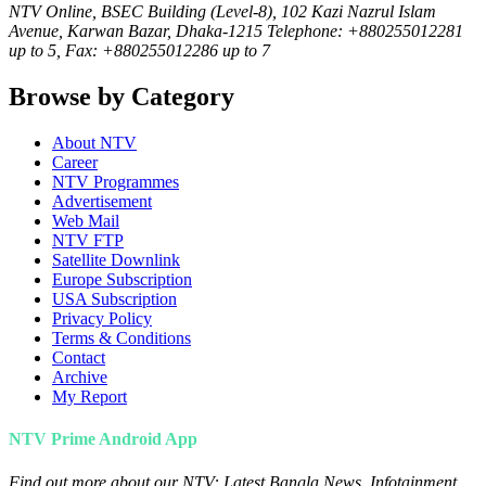
NTV Online, BSEC Building (Level-8), 102 Kazi Nazrul Islam
Avenue, Karwan Bazar, Dhaka-1215 Telephone: +880255012281
up to 5, Fax: +880255012286 up to 7
Browse by Category
About NTV
Career
NTV Programmes
Advertisement
Web Mail
NTV FTP
Satellite Downlink
Europe Subscription
USA Subscription
Privacy Policy
Terms & Conditions
Contact
Archive
My Report
NTV Prime Android App
Find out more about our NTV: Latest Bangla News, Infotainment,