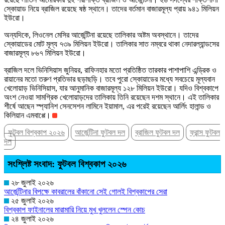
স্কোয়াড নিয়ে ব্রাজিল রয়েছে ষষ্ঠ স্থানে। তাদের বর্তমান বাজারমূল্য প্রায় ৯৪১ মিলিয়ন
ইউরো।
অন্যদিকে, লিওনেল মেসির আর্জেন্টিনা রয়েছে তালিকার অষ্টম অবস্থানে। তাদের
স্কোয়াডের মোট মূল্য ৭৩৯ মিলিয়ন ইউরো। তালিকার সাত নম্বরে থাকা নেদারল্যান্ডসের
বাজারমূল্য ৮৬৭ মিলিয়ন ইউরো।
ব্রাজিল দলে ভিনিসিয়াস জুনিয়র, রাফিনহার মতো প্রতিষ্ঠিত তারকার পাশাপাশি এন্ড্রিক ও
রায়ানের মতো তরুণ প্রতিভার ছড়াছড়ি। তবে পুরো স্কোয়াডের মধ্যে সবচেয়ে মূল্যবান
খেলোয়াড় ভিনিসিয়াস, যার আনুমানিক বাজারমূল্য ১২৮ মিলিয়ন ইউরো। যদিও বিশ্বকাপে
অংশ নেওয়া সামগ্রিক খেলোয়াড়দের তালিকায় তিনি রয়েছেন দশম স্থানে। এই তালিকার
শীর্ষে আছেন স্প্যানিশ সেনসেশন লামিনে ইয়ামাল, এর পরেই রয়েছেন আর্লিং হালান্ড ও
কিলিয়ান এমবাপ্পে।
ফুটবল বিশ্বকাপ ২০২৬
আর্জেন্টিনা ফুটবল দল
ব্রাজিল ফুটবল দল
ফ্রান্স ফুটবল
দল
সংশ্লিষ্ট সংবাদ: ফুটবল বিশ্বকাপ ২০২৬
২৮ জুলাই ২০২৬
আর্জেন্টিনার বিপক্ষে কাবরালের বাঁকানো সেই গোলই বিশ্বকাপের সেরা
২৫ জুলাই ২০২৬
বিশ্বকাপ ফাইনালের মারামারি নিয়ে মুখ খুললেন স্পেন কোচ
২৪ জুলাই ২০২৬