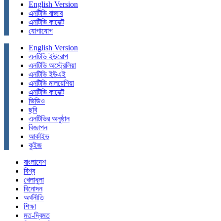
English Version
এনটিভি বাজার
এনটিভি কানেক্ট
যোগাযোগ
English Version
এনটিভি ইউরোপ
এনটিভি অস্ট্রেলিয়া
এনটিভি ইউএই
এনটিভি মালয়েশিয়া
এনটিভি কানেক্ট
ভিডিও
ছবি
এনটিভির অনুষ্ঠান
বিজ্ঞাপন
আর্কাইভ
কুইজ
বাংলাদেশ
বিশ্ব
খেলাধুলা
বিনোদন
অর্থনীতি
শিক্ষা
মত-দ্বিমত