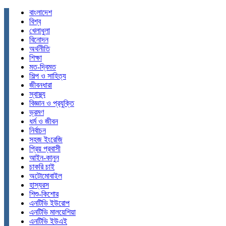
বাংলাদেশ
বিশ্ব
খেলাধুলা
বিনোদন
অর্থনীতি
শিক্ষা
মত-দ্বিমত
শিল্প ও সাহিত্য
জীবনধারা
স্বাস্থ্য
বিজ্ঞান ও প্রযুক্তি
ভ্রমণ
ধর্ম ও জীবন
নির্বাচন
সহজ ইংরেজি
প্রিয় প্রবাসী
আইন-কানুন
চাকরি চাই
অটোমোবাইল
হাস্যরস
শিশু-কিশোর
এনটিভি ইউরোপ
এনটিভি মালয়েশিয়া
এনটিভি ইউএই