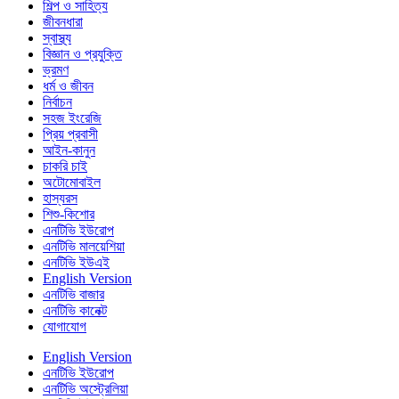
শিল্প ও সাহিত্য
জীবনধারা
স্বাস্থ্য
বিজ্ঞান ও প্রযুক্তি
ভ্রমণ
ধর্ম ও জীবন
নির্বাচন
সহজ ইংরেজি
প্রিয় প্রবাসী
আইন-কানুন
চাকরি চাই
অটোমোবাইল
হাস্যরস
শিশু-কিশোর
এনটিভি ইউরোপ
এনটিভি মালয়েশিয়া
এনটিভি ইউএই
English Version
এনটিভি বাজার
এনটিভি কানেক্ট
যোগাযোগ
English Version
এনটিভি ইউরোপ
এনটিভি অস্ট্রেলিয়া