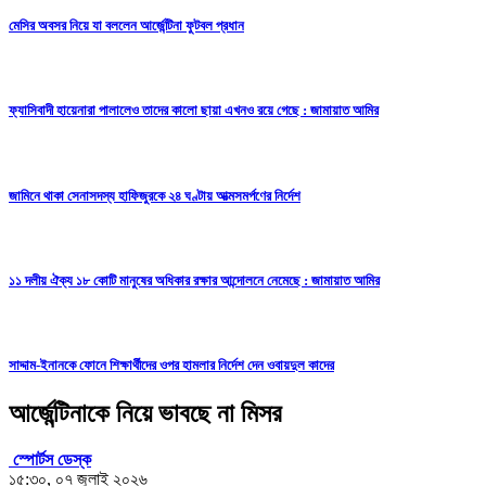
মেসির অবসর নিয়ে যা বললেন আর্জেন্টিনা ফুটবল প্রধান
ফ্যাসিবাদী হায়েনারা পালালেও তাদের কালো ছায়া এখনও রয়ে গেছে : জামায়াত আমির
জামিনে থাকা সেনাসদস্য হাফিজুরকে ২৪ ঘণ্টায় আত্মসমর্পণের নির্দেশ
১১ দলীয় ঐক্য ১৮ কোটি মানুষের অধিকার রক্ষার আন্দোলনে নেমেছে : জামায়াত আমির
সাদ্দাম-ইনানকে ফোনে শিক্ষার্থীদের ওপর হামলার নির্দেশ দেন ওবায়দুল কাদের
আর্জেন্টিনাকে নিয়ে ভাবছে না মিসর
স্পোর্টস ডেস্ক
১৫:৩০, ০৭ জুলাই ২০২৬