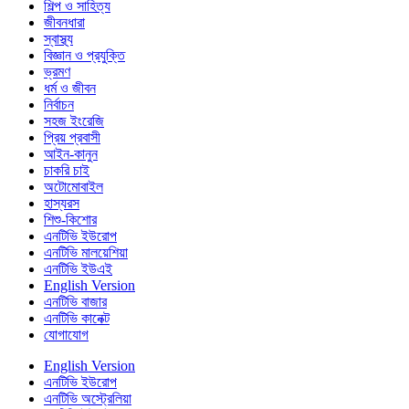
শিল্প ও সাহিত্য
জীবনধারা
স্বাস্থ্য
বিজ্ঞান ও প্রযুক্তি
ভ্রমণ
ধর্ম ও জীবন
নির্বাচন
সহজ ইংরেজি
প্রিয় প্রবাসী
আইন-কানুন
চাকরি চাই
অটোমোবাইল
হাস্যরস
শিশু-কিশোর
এনটিভি ইউরোপ
এনটিভি মালয়েশিয়া
এনটিভি ইউএই
English Version
এনটিভি বাজার
এনটিভি কানেক্ট
যোগাযোগ
English Version
এনটিভি ইউরোপ
এনটিভি অস্ট্রেলিয়া