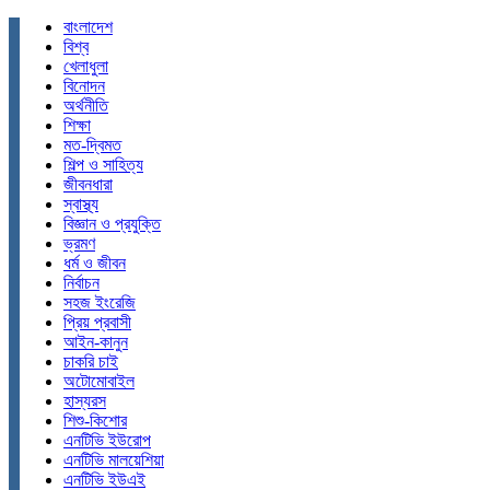
বাংলাদেশ
বিশ্ব
খেলাধুলা
বিনোদন
অর্থনীতি
শিক্ষা
মত-দ্বিমত
শিল্প ও সাহিত্য
জীবনধারা
স্বাস্থ্য
বিজ্ঞান ও প্রযুক্তি
ভ্রমণ
ধর্ম ও জীবন
নির্বাচন
সহজ ইংরেজি
প্রিয় প্রবাসী
আইন-কানুন
চাকরি চাই
অটোমোবাইল
হাস্যরস
শিশু-কিশোর
এনটিভি ইউরোপ
এনটিভি মালয়েশিয়া
এনটিভি ইউএই