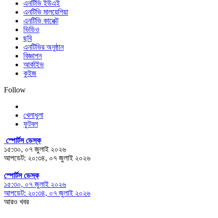
এনটিভি ইউএই
এনটিভি মালয়েশিয়া
এনটিভি কানেক্ট
ভিডিও
ছবি
এনটিভির অনুষ্ঠান
বিজ্ঞাপন
আর্কাইভ
কুইজ
Follow
খেলাধুলা
ফুটবল
স্পোর্টস ডেস্ক
১৫:৩০, ০৭ জুলাই ২০২৬
আপডেট: ২০:৩৪, ০৭ জুলাই ২০২৬
স্পোর্টস ডেস্ক
১৫:৩০, ০৭ জুলাই ২০২৬
আপডেট: ২০:৩৪, ০৭ জুলাই ২০২৬
আরও খবর