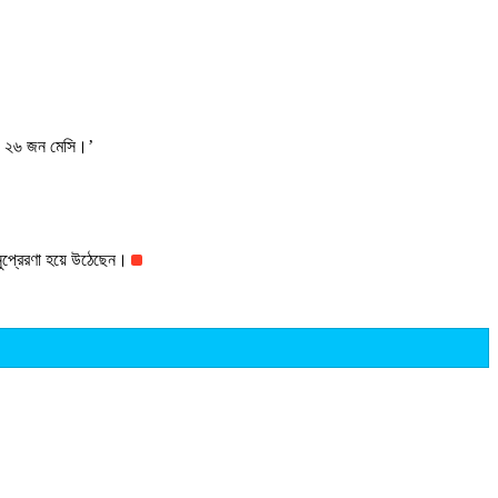
বং ২৬ জন মেসি।’
নুপ্রেরণা হয়ে উঠেছেন।