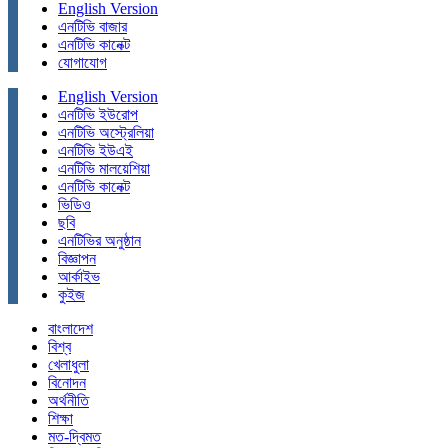
English Version
এনটিভি বাজার
এনটিভি কানেক্ট
যোগাযোগ
English Version
এনটিভি ইউরোপ
এনটিভি অস্ট্রেলিয়া
এনটিভি ইউএই
এনটিভি মালয়েশিয়া
এনটিভি কানেক্ট
ভিডিও
ছবি
এনটিভির অনুষ্ঠান
বিজ্ঞাপন
আর্কাইভ
কুইজ
বাংলাদেশ
বিশ্ব
খেলাধুলা
বিনোদন
অর্থনীতি
শিক্ষা
মত-দ্বিমত