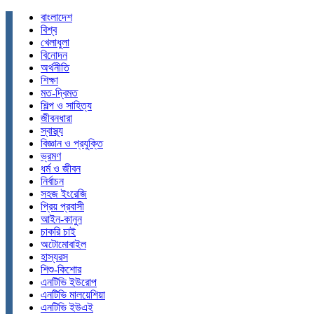
বাংলাদেশ
বিশ্ব
খেলাধুলা
বিনোদন
অর্থনীতি
শিক্ষা
মত-দ্বিমত
শিল্প ও সাহিত্য
জীবনধারা
স্বাস্থ্য
বিজ্ঞান ও প্রযুক্তি
ভ্রমণ
ধর্ম ও জীবন
নির্বাচন
সহজ ইংরেজি
প্রিয় প্রবাসী
আইন-কানুন
চাকরি চাই
অটোমোবাইল
হাস্যরস
শিশু-কিশোর
এনটিভি ইউরোপ
এনটিভি মালয়েশিয়া
এনটিভি ইউএই