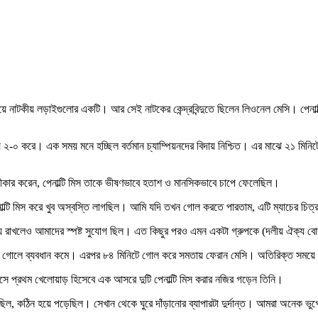
ড়িয়ে ২-০ করে। এক সময় মনে হচ্ছিল বর্তমান চ্যাম্পিয়নদের বিদায় নিশ্চিত। এর মাঝে ২১ মিনি
 স্বীকার করেন, পেনাল্টি মিস তাকে ভীষণভাবে হতাশ ও মানসিকভাবে চাপে ফেলেছিল।
পেনাল্টি মিস করে খুব অস্বস্তি লাগছিল। আমি যদি তখন গোল করতে পারতাম, এটি ম্যাচের চিত
য়ে রাখলেও আমাদের স্পষ্ট সুযোগ ছিল। এত কিছুর পরও এমন একটা গ্রুপকে (দলীয় ঐক্য বোঝ
েরোর গোলে ব্যবধান কমে। এরপর ৮৪ মিনিটে গোল করে সমতায় ফেরান মেসি। অতিরিক্ত সময়ে এন
িহাসে প্রথম খেলোয়াড় হিসেবে এক আসরে দুটি পেনাল্টি মিস করার নজির গড়েন তিনি।
ছিল, কঠিন হয়ে পড়েছিল। সেখান থেকে ঘুরে দাঁড়ানোর ব্যাপারটা দুর্দান্ত। আমরা অনেক ভুগ