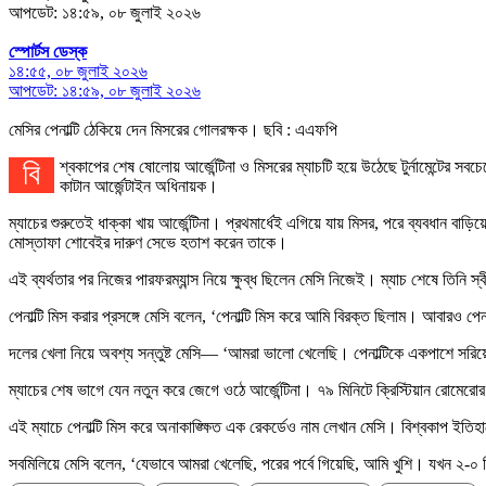
আপডেট: ১৪:৫৯, ০৮ জুলাই ২০২৬
স্পোর্টস ডেস্ক
১৪:৫৫, ০৮ জুলাই ২০২৬
আপডেট: ১৪:৫৯, ০৮ জুলাই ২০২৬
মেসির পেনাল্টি ঠেকিয়ে দেন মিসরের গোলরক্ষক। ছবি : এএফপি
বিশ্বকাপের শেষ ষোলোয় আর্জেন্টিনা ও মিসরের ম্যাচটি হয়ে উঠেছে টুর্নামেন্টের সবচেয়ে নাটকীয় লড়াইগুলোর একটি। আর সেই নাটকের কেন্দ্রবিন্দুতে ছিলেন লিওনেল মেসি। পেনাল্টি মিস, হতাশা, অশ্রু এবং শেষ পর্যন্ত নায়ক হয়ে ওঠা; সব মিলিয়ে এক অবিশ্বাস্য রাত
কাটান আর্জেন্টাইন অধিনায়ক।
ম্যাচের শুরুতেই ধাক্কা খায় আর্জেন্টিনা। প্রথমার্ধেই এগিয়ে যায় মিসর, পরে ব্যবধান বা
মোস্তাফা শোবেইর দারুণ সেভে হতাশ করেন তাকে।
এই ব্যর্থতার পর নিজের পারফরম্যান্স নিয়ে ক্ষুব্ধ ছিলেন মেসি নিজেই। ম্যাচ শেষে তিনি
পেনাল্টি মিস করার প্রসঙ্গে মেসি বলেন, ‘পেনাল্টি মিস করে আমি বিরক্ত ছিলাম। আবারও 
দলের খেলা নিয়ে অবশ্য সন্তুষ্ট মেসি— ‘আমরা ভালো খেলেছি। পেনাল্টিকে একপাশে সরি
ম্যাচের শেষ ভাগে যেন নতুন করে জেগে ওঠে আর্জেন্টিনা। ৭৯ মিনিটে ক্রিস্টিয়ান রোম
এই ম্যাচে পেনাল্টি মিস করে অনাকাঙ্ক্ষিত এক রেকর্ডেও নাম লেখান মেসি। বিশ্বকাপ ইত
সবমিলিয়ে মেসি বলেন, ‘যেভাবে আমরা খেলেছি, পরের পর্বে গিয়েছি, আমি খুশি। যখন ২-০ 