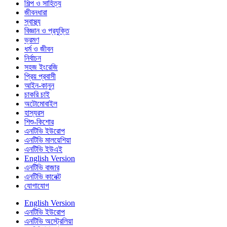
শিল্প ও সাহিত্য
জীবনধারা
স্বাস্থ্য
বিজ্ঞান ও প্রযুক্তি
ভ্রমণ
ধর্ম ও জীবন
নির্বাচন
সহজ ইংরেজি
প্রিয় প্রবাসী
আইন-কানুন
চাকরি চাই
অটোমোবাইল
হাস্যরস
শিশু-কিশোর
এনটিভি ইউরোপ
এনটিভি মালয়েশিয়া
এনটিভি ইউএই
English Version
এনটিভি বাজার
এনটিভি কানেক্ট
যোগাযোগ
English Version
এনটিভি ইউরোপ
এনটিভি অস্ট্রেলিয়া