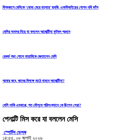
বিশ্বকাপে মেসিকে ‘বোমা মেরে হত্যার’ হুমকি, এফবিআইয়ের গোপন নথি ফাঁস
মেসির অবসর নিয়ে যা বললেন আর্জেন্টিনা ফুটবল প্রধান
রেকর্ড গড়া গোলে মায়ামিকে জেতালেন মেসি
আবার কবে, কাদের বিপক্ষে মাঠে নামবে আর্জেন্টিনা?
মেসি নাকি এমবাপ্পে, গত মৌসুমে পরিসংখ্যানে কে ছিলেন সেরা?
পেনাল্টি মিস করে যা বললেন মেসি
স্পোর্টস ডেস্ক
১৪:৫৫, ০৮ জুলাই ২০২৬