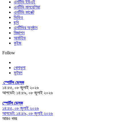
এনটিভি ইউএই
এনটিভি মালয়েশিয়া
এনটিভি কানেক্ট
ভিডিও
ছবি
এনটিভির অনুষ্ঠান
বিজ্ঞাপন
আর্কাইভ
কুইজ
Follow
খেলাধুলা
ফুটবল
স্পোর্টস ডেস্ক
১৪:৫৫, ০৮ জুলাই ২০২৬
আপডেট: ১৪:৫৯, ০৮ জুলাই ২০২৬
স্পোর্টস ডেস্ক
১৪:৫৫, ০৮ জুলাই ২০২৬
আপডেট: ১৪:৫৯, ০৮ জুলাই ২০২৬
আরও খবর