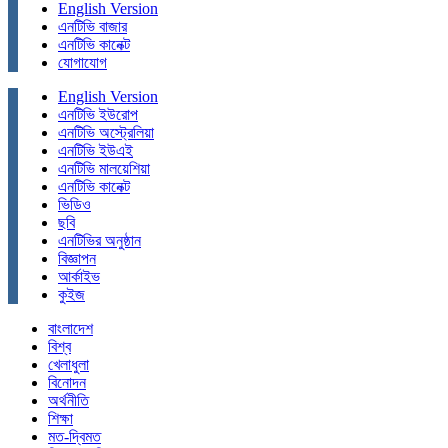
English Version
এনটিভি বাজার
এনটিভি কানেক্ট
যোগাযোগ
English Version
এনটিভি ইউরোপ
এনটিভি অস্ট্রেলিয়া
এনটিভি ইউএই
এনটিভি মালয়েশিয়া
এনটিভি কানেক্ট
ভিডিও
ছবি
এনটিভির অনুষ্ঠান
বিজ্ঞাপন
আর্কাইভ
কুইজ
বাংলাদেশ
বিশ্ব
খেলাধুলা
বিনোদন
অর্থনীতি
শিক্ষা
মত-দ্বিমত