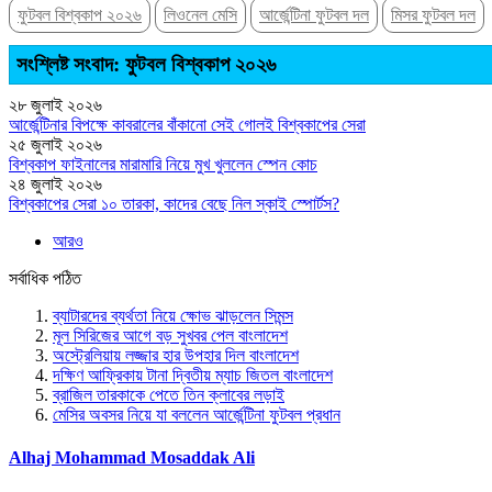
ফুটবল বিশ্বকাপ ২০২৬
লিওনেল মেসি
আর্জেন্টিনা ফুটবল দল
মিসর ফুটবল দল
সংশ্লিষ্ট সংবাদ: ফুটবল বিশ্বকাপ ২০২৬
২৮ জুলাই ২০২৬
আর্জেন্টিনার বিপক্ষে কাবরালের বাঁকানো সেই গোলই বিশ্বকাপের সেরা
২৫ জুলাই ২০২৬
বিশ্বকাপ ফাইনালের মারামারি নিয়ে মুখ খুললেন স্পেন কোচ
২৪ জুলাই ২০২৬
বিশ্বকাপের সেরা ১০ তারকা, কাদের বেছে নিল স্কাই স্পোর্টস?
আরও
সর্বাধিক পঠিত
ব্যাটারদের ব্যর্থতা নিয়ে ক্ষোভ ঝাড়লেন সিমন্স
মূল সিরিজের আগে বড় সুখবর পেল বাংলাদেশ
অস্ট্রেলিয়ায় লজ্জার হার উপহার দিল বাংলাদেশ
দক্ষিণ আফ্রিকায় টানা দ্বিতীয় ম্যাচ জিতল বাংলাদেশ
ব্রাজিল তারকাকে পেতে তিন ক্লাবের লড়াই
মেসির অবসর নিয়ে যা বললেন আর্জেন্টিনা ফুটবল প্রধান
Alhaj Mohammad Mosaddak Ali