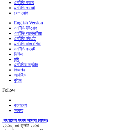
এনটিভি বাজার
এনটিভি কানেক্ট
যোগাযোগ
English Version
এনটিভি ইউরোপ
এনটিভি অস্ট্রেলিয়া
এনটিভি ইউএই
এনটিভি মালয়েশিয়া
এনটিভি কানেক্ট
ভিডিও
ছবি
এনটিভির অনুষ্ঠান
বিজ্ঞাপন
আর্কাইভ
কুইজ
Follow
বাংলাদেশ
সরকার
বাংলাদেশ সংবাদ সংস্থা (বাসস)
২২:১০, ০৫ জুলাই ২০২৫