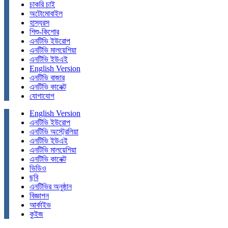
চাকরি চাই
অটোমোবাইল
হাস্যরস
শিশু-কিশোর
এনটিভি ইউরোপ
এনটিভি মালয়েশিয়া
এনটিভি ইউএই
English Version
এনটিভি বাজার
এনটিভি কানেক্ট
যোগাযোগ
English Version
এনটিভি ইউরোপ
এনটিভি অস্ট্রেলিয়া
এনটিভি ইউএই
এনটিভি মালয়েশিয়া
এনটিভি কানেক্ট
ভিডিও
ছবি
এনটিভির অনুষ্ঠান
বিজ্ঞাপন
আর্কাইভ
কুইজ