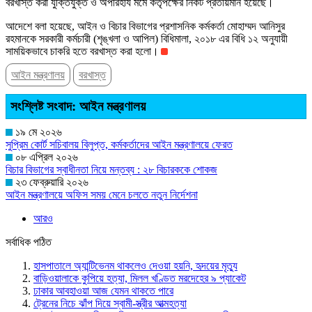
বরখাস্ত করা যুক্তিযুক্ত ও অপরিহার্য মর্মে কর্তৃপক্ষের নিকট প্রতীয়মান হয়েছে।
আদেশে বলা হয়েছে, আইন ও বিচার বিভাগের প্রশাসনিক কর্মকর্তা মোহাম্মদ আনিসুর
রহমানকে সরকারী কর্মচারী (শৃঙ্খলা ও আপিল) বিধিমালা, ২০১৮ এর বিধি ১২ অনুযায়ী
সাময়িকভাবে চাকরি হতে বরখাস্ত করা হলো।
আইন মন্ত্রণালয়
বরখাস্ত
সংশ্লিষ্ট সংবাদ: আইন মন্ত্রণালয়
১৯ মে ২০২৬
সুপ্রিম কোর্ট সচিবালয় বিলুপ্ত, কর্মকর্তাদের আইন মন্ত্রণালয়ে ফেরত
০৮ এপ্রিল ২০২৬
বিচার বিভাগের স্বাধীনতা নিয়ে মন্তব্য : ২৮ বিচারককে শোকজ
২৩ ফেব্রুয়ারি ২০২৬
আইন মন্ত্রণালয়ে অফিস সময় মেনে চলতে নতুন নির্দেশনা
আরও
সর্বাধিক পঠিত
হাসপাতালে অ্যান্টিভেনম থাকলেও দেওয়া হয়নি, হৃদয়ের মৃত্যু
বাড়িওয়ালাকে কুপিয়ে হত্যা, মিলল খণ্ডিত মরদেহের ৯ প্যাকেট
ঢাকার আবহাওয়া আজ যেমন থাকতে পারে
ট্রেনের নিচে ঝাঁপ দিয়ে স্বামী-স্ত্রীর আত্মহত্যা