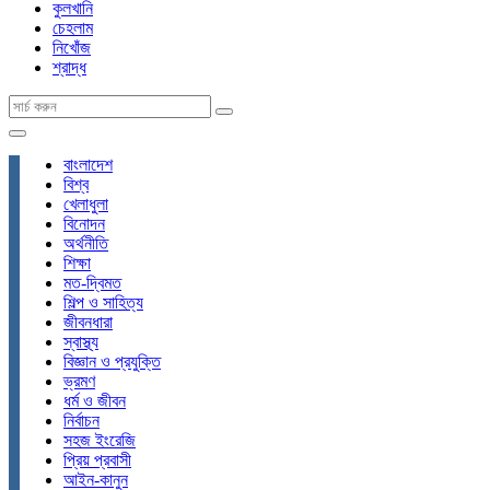
কুলখানি
চেহলাম
নিখোঁজ
শ্রাদ্ধ
বাংলাদেশ
বিশ্ব
খেলাধুলা
বিনোদন
অর্থনীতি
শিক্ষা
মত-দ্বিমত
শিল্প ও সাহিত্য
জীবনধারা
স্বাস্থ্য
বিজ্ঞান ও প্রযুক্তি
ভ্রমণ
ধর্ম ও জীবন
নির্বাচন
সহজ ইংরেজি
প্রিয় প্রবাসী
আইন-কানুন