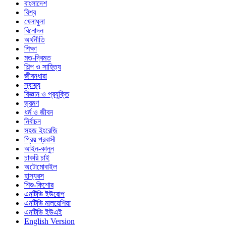
বাংলাদেশ
বিশ্ব
খেলাধুলা
বিনোদন
অর্থনীতি
শিক্ষা
মত-দ্বিমত
শিল্প ও সাহিত্য
জীবনধারা
স্বাস্থ্য
বিজ্ঞান ও প্রযুক্তি
ভ্রমণ
ধর্ম ও জীবন
নির্বাচন
সহজ ইংরেজি
প্রিয় প্রবাসী
আইন-কানুন
চাকরি চাই
অটোমোবাইল
হাস্যরস
শিশু-কিশোর
এনটিভি ইউরোপ
এনটিভি মালয়েশিয়া
এনটিভি ইউএই
English Version