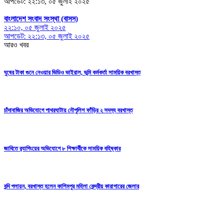
আপডেট: ২২:১৩, ০৫ জুলাই ২০২৫
বাংলাদেশ সংবাদ সংস্থা (বাসস)
২২:১০, ০৫ জুলাই ২০২৫
আপডেট: ২২:১৩, ০৫ জুলাই ২০২৫
আরও খবর
ঘুষের টাকা গুনে নেওয়ার ভিডিও ভাইরাল, ভূমি কর্মকর্তা সাম‌য়িক বরখাস্ত
চাঁদাবাজির অভিযোগে পাথরঘাটায় নৌপুলিশ ফাঁড়ির ২ সদস্য বরখাস্ত
জাবিতে র‍্যাগিংয়ের অভিযোগে ৮ শিক্ষার্থীকে সাময়িক বহিষ্কার
বন্দি পলায়ন, বরখাস্ত হলেন কাশিমপুর মহিলা কেন্দ্রীয় কারাগারের জেলার