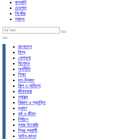
কুলখানি
চেহলাম
নিখোঁজ
শ্রাদ্ধ
বাংলাদেশ
বিশ্ব
খেলাধুলা
বিনোদন
অর্থনীতি
শিক্ষা
মত-দ্বিমত
শিল্প ও সাহিত্য
জীবনধারা
স্বাস্থ্য
বিজ্ঞান ও প্রযুক্তি
ভ্রমণ
ধর্ম ও জীবন
নির্বাচন
সহজ ইংরেজি
প্রিয় প্রবাসী
আইন-কানুন