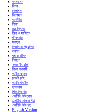
বাংলাদেশ
বিশ্ব
খেলাধুলা
বিনোদন
অর্থনীতি
শিক্ষা
মত-দ্বিমত
শিল্প ও সাহিত্য
জীবনধারা
স্বাস্থ্য
বিজ্ঞান ও প্রযুক্তি
ভ্রমণ
ধর্ম ও জীবন
নির্বাচন
সহজ ইংরেজি
প্রিয় প্রবাসী
আইন-কানুন
চাকরি চাই
অটোমোবাইল
হাস্যরস
শিশু-কিশোর
এনটিভি ইউরোপ
এনটিভি মালয়েশিয়া
এনটিভি ইউএই
English Version