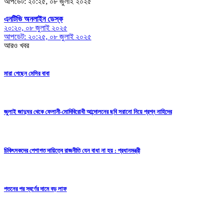
আপডেট: ২০:২৫, ০৮ জুলাই ২০২৫
এনটিভি অনলাইন ডেস্ক
২০:২০, ০৮ জুলাই ২০২৫
আপডেট: ২০:২৫, ০৮ জুলাই ২০২৫
আরও খবর
মারা গেছেন মেসির বাবা
জুলাই জাদুঘর থেকে ফেলানী-মোদিবিরোধী আন্দোলনের ছবি সরানো নিয়ে প্রশ্ন নাহিদের
চিকিৎসকদের পেশাগত দায়িত্বে রাজনীতি যেন বাধা না হয় : প্রধানমন্ত্রী
পতনের পর স্বর্ণের দামে বড় লাফ