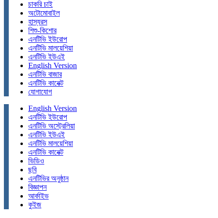
চাকরি চাই
অটোমোবাইল
হাস্যরস
শিশু-কিশোর
এনটিভি ইউরোপ
এনটিভি মালয়েশিয়া
এনটিভি ইউএই
English Version
এনটিভি বাজার
এনটিভি কানেক্ট
যোগাযোগ
English Version
এনটিভি ইউরোপ
এনটিভি অস্ট্রেলিয়া
এনটিভি ইউএই
এনটিভি মালয়েশিয়া
এনটিভি কানেক্ট
ভিডিও
ছবি
এনটিভির অনুষ্ঠান
বিজ্ঞাপন
আর্কাইভ
কুইজ