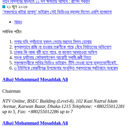
নতুন বিপ্লবের মাধ্যমে ১১ দল ক্ষমতায় আসবে : রাশেদ প্রধান
২১ জুন ২০২৬
‘সবগুলারে খাইয়া হালামু’ ভাইরাল সেই ভিডিওর ব্যাখ্যা দিলেন এমপি হানজালা
আরও
সর্বাধিক পঠিত
গলায় দড়ি প্যাঁচানো যুবদল নেতার মরদেহ মিলল ডোবায়
কুপ্রস্তাবে রাজি না হওয়ায় তরুণীকে গাছে বেঁধে নির্যাতনের অভিযোগ
ঢাকায় কি আজ বৃষ্টি হতে পারে, যা জানাল আবহাওয়া অফিস
সড়ক দুর্ঘটনায় মোটরসাইকেল আরোহী স্বামী-স্ত্রী নিহত
স্কুলছাত্রীকে লাথির ভিডিও ভাইরাল, টিসি দেওয়া হলো ভুক্তভোগীকেই
৩ ইউপিকে কেরানীগঞ্জ উপজেলায় সংযুক্তি প্রস্তাবের প্রতিবাদে অবরোধ
Alhaj Mohammad Mosaddak Ali
Chairman
NTV Online, BSEC Building (Level-8), 102 Kazi Nazrul Islam
Avenue, Karwan Bazar, Dhaka-1215 Telephone: +880255012281
up to 5, Fax: +880255012286 up to 7
Alhaj Mohammad Mosaddak Ali