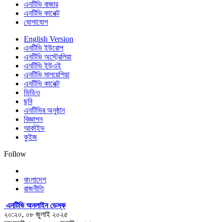
এনটিভি বাজার
এনটিভি কানেক্ট
যোগাযোগ
English Version
এনটিভি ইউরোপ
এনটিভি অস্ট্রেলিয়া
এনটিভি ইউএই
এনটিভি মালয়েশিয়া
এনটিভি কানেক্ট
ভিডিও
ছবি
এনটিভির অনুষ্ঠান
বিজ্ঞাপন
আর্কাইভ
কুইজ
Follow
বাংলাদেশ
রাজনীতি
এনটিভি অনলাইন ডেস্ক
২০:২০, ০৮ জুলাই ২০২৫