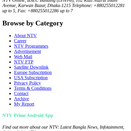
NTV Online, BSEC Building (Level-8), 102 Kazi Nazrul Islam
Avenue, Karwan Bazar, Dhaka-1215 Telephone: +880255012281
up to 5, Fax: +880255012286 up to 7
Browse by Category
About NTV
Career
NTV Programmes
Advertisement
Web Mail
NTV FTP
Satellite Downlink
Europe Subscription
USA Subscription
Privacy Policy
Terms & Conditions
Contact
Archive
My Report
NTV Prime Android App
Find out more about our NTV: Latest Bangla News, Infotainment,