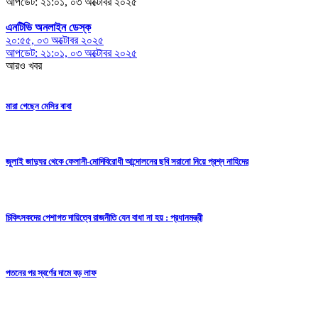
আপডেট: ২১:০১, ০৩ অক্টোবর ২০২৫
এনটিভি অনলাইন ডেস্ক
২০:৫৫, ০৩ অক্টোবর ২০২৫
আপডেট: ২১:০১, ০৩ অক্টোবর ২০২৫
আরও খবর
মারা গেছেন মেসির বাবা
জুলাই জাদুঘর থেকে ফেলানী-মোদিবিরোধী আন্দোলনের ছবি সরানো নিয়ে প্রশ্ন নাহিদের
চিকিৎসকদের পেশাগত দায়িত্বে রাজনীতি যেন বাধা না হয় : প্রধানমন্ত্রী
পতনের পর স্বর্ণের দামে বড় লাফ