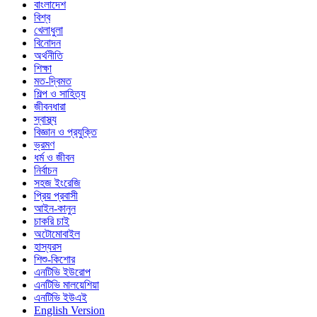
বাংলাদেশ
বিশ্ব
খেলাধুলা
বিনোদন
অর্থনীতি
শিক্ষা
মত-দ্বিমত
শিল্প ও সাহিত্য
জীবনধারা
স্বাস্থ্য
বিজ্ঞান ও প্রযুক্তি
ভ্রমণ
ধর্ম ও জীবন
নির্বাচন
সহজ ইংরেজি
প্রিয় প্রবাসী
আইন-কানুন
চাকরি চাই
অটোমোবাইল
হাস্যরস
শিশু-কিশোর
এনটিভি ইউরোপ
এনটিভি মালয়েশিয়া
এনটিভি ইউএই
English Version