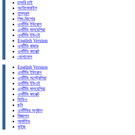
চাকরি চাই
অটোমোবাইল
হাস্যরস
শিশু-কিশোর
এনটিভি ইউরোপ
এনটিভি মালয়েশিয়া
এনটিভি ইউএই
English Version
এনটিভি বাজার
এনটিভি কানেক্ট
যোগাযোগ
English Version
এনটিভি ইউরোপ
এনটিভি অস্ট্রেলিয়া
এনটিভি ইউএই
এনটিভি মালয়েশিয়া
এনটিভি কানেক্ট
ভিডিও
ছবি
এনটিভির অনুষ্ঠান
বিজ্ঞাপন
আর্কাইভ
কুইজ