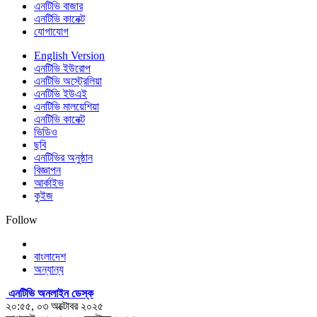
এনটিভি বাজার
এনটিভি কানেক্ট
যোগাযোগ
English Version
এনটিভি ইউরোপ
এনটিভি অস্ট্রেলিয়া
এনটিভি ইউএই
এনটিভি মালয়েশিয়া
এনটিভি কানেক্ট
ভিডিও
ছবি
এনটিভির অনুষ্ঠান
বিজ্ঞাপন
আর্কাইভ
কুইজ
Follow
বাংলাদেশ
অন্যান্য
এনটিভি অনলাইন ডেস্ক
২০:৫৫, ০৩ অক্টোবর ২০২৫