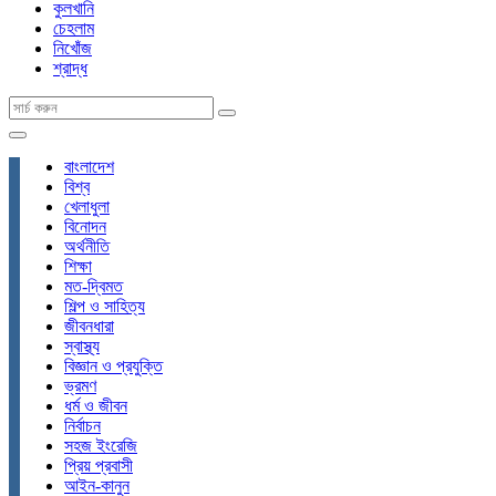
কুলখানি
চেহলাম
নিখোঁজ
শ্রাদ্ধ
বাংলাদেশ
বিশ্ব
খেলাধুলা
বিনোদন
অর্থনীতি
শিক্ষা
মত-দ্বিমত
শিল্প ও সাহিত্য
জীবনধারা
স্বাস্থ্য
বিজ্ঞান ও প্রযুক্তি
ভ্রমণ
ধর্ম ও জীবন
নির্বাচন
সহজ ইংরেজি
প্রিয় প্রবাসী
আইন-কানুন