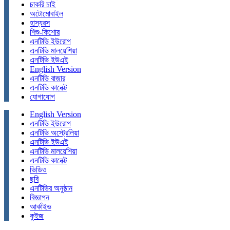
চাকরি চাই
অটোমোবাইল
হাস্যরস
শিশু-কিশোর
এনটিভি ইউরোপ
এনটিভি মালয়েশিয়া
এনটিভি ইউএই
English Version
এনটিভি বাজার
এনটিভি কানেক্ট
যোগাযোগ
English Version
এনটিভি ইউরোপ
এনটিভি অস্ট্রেলিয়া
এনটিভি ইউএই
এনটিভি মালয়েশিয়া
এনটিভি কানেক্ট
ভিডিও
ছবি
এনটিভির অনুষ্ঠান
বিজ্ঞাপন
আর্কাইভ
কুইজ