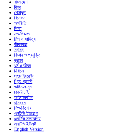
বাংলাদেশ
বিশ্ব
খেলাধুলা
বিনোদন
অর্থনীতি
শিক্ষা
মত-দ্বিমত
শিল্প ও সাহিত্য
জীবনধারা
স্বাস্থ্য
বিজ্ঞান ও প্রযুক্তি
ভ্রমণ
ধর্ম ও জীবন
নির্বাচন
সহজ ইংরেজি
প্রিয় প্রবাসী
আইন-কানুন
চাকরি চাই
অটোমোবাইল
হাস্যরস
শিশু-কিশোর
এনটিভি ইউরোপ
এনটিভি মালয়েশিয়া
এনটিভি ইউএই
English Version