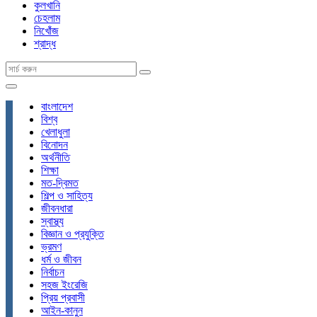
কুলখানি
চেহলাম
নিখোঁজ
শ্রাদ্ধ
বাংলাদেশ
বিশ্ব
খেলাধুলা
বিনোদন
অর্থনীতি
শিক্ষা
মত-দ্বিমত
শিল্প ও সাহিত্য
জীবনধারা
স্বাস্থ্য
বিজ্ঞান ও প্রযুক্তি
ভ্রমণ
ধর্ম ও জীবন
নির্বাচন
সহজ ইংরেজি
প্রিয় প্রবাসী
আইন-কানুন