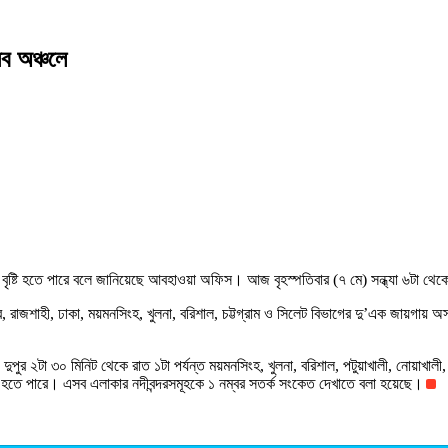
সব অঞ্চলে
ৃষ্টি হতে পারে বলে জানিয়েছে আবহাওয়া অফিস। আজ বৃহস্পতিবার (৭ মে) সন্ধ্যা ৬টা থেকে 
 রংপুর, রাজশাহী, ঢাকা, ময়মনসিংহ, খুলনা, বরিশাল, চট্টগ্রাম ও সিলেট বিভাগের দু’এক জায়গায় 
দুপুর ২টা ৩০ মিনিট থেকে রাত ১টা পর্যন্ত ময়মনসিংহ, খুলনা, বরিশাল, পটুয়াখালী, নোয়াখালী,
্টি হতে পারে। এসব এলাকার নদীবন্দরসমূহকে ১ নম্বর সতর্ক সংকেত দেখাতে বলা হয়েছে।