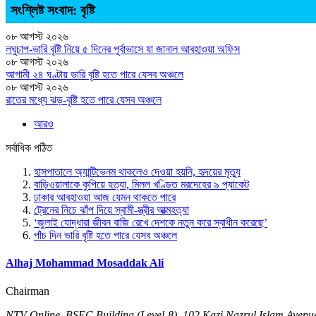
সংশ্লিষ্ট সংবাদ: বৃষ্টি
০৮ আগস্ট ২০২৬
লঘুচাপ-ভারি বৃষ্টি নিয়ে ৫ দিনের পূর্বাভাসে যা জানাল আবহাওয়া অফিস
০৮ আগস্ট ২০২৬
আগামী ২৪ ঘণ্টায় ভারি বৃষ্টি হতে পারে যেসব অঞ্চলে
০৮ আগস্ট ২০২৬
রাতের মধ্যে ঝড়-বৃষ্টি হতে পারে যেসব অঞ্চলে
আরও
সর্বাধিক পঠিত
হাসপাতালে অ্যান্টিভেনম থাকলেও দেওয়া হয়নি, হৃদয়ের মৃত্যু
বাড়িওয়ালাকে কুপিয়ে হত্যা, মিলল খণ্ডিত মরদেহের ৯ প্যাকেট
ঢাকার আবহাওয়া আজ যেমন থাকতে পারে
ট্রেনের নিচে ঝাঁপ দিয়ে স্বামী-স্ত্রীর আত্মহত্যা
‘জুলাই যোদ্ধারা জীবন বাজি রেখে দেশকে নতুন করে স্বাধীন করেছে’
পাঁচ দিন ভারি বৃষ্টি হতে পারে যেসব অঞ্চলে
Alhaj Mohammad Mosaddak Ali
Chairman
NTV Online, BSEC Building (Level-8), 102 Kazi Nazrul Islam Ave