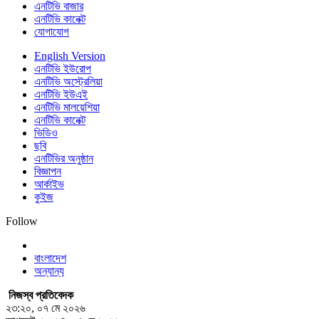
এনটিভি বাজার
এনটিভি কানেক্ট
যোগাযোগ
English Version
এনটিভি ইউরোপ
এনটিভি অস্ট্রেলিয়া
এনটিভি ইউএই
এনটিভি মালয়েশিয়া
এনটিভি কানেক্ট
ভিডিও
ছবি
এনটিভির অনুষ্ঠান
বিজ্ঞাপন
আর্কাইভ
কুইজ
Follow
বাংলাদেশ
অন্যান্য
নিজস্ব প্রতিবেদক
২৩:২০, ০৭ মে ২০২৬