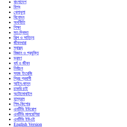
বাংলাদেশ
বিশ্ব
খেলাধুলা
বিনোদন
অর্থনীতি
শিক্ষা
মত-দ্বিমত
শিল্প ও সাহিত্য
জীবনধারা
স্বাস্থ্য
বিজ্ঞান ও প্রযুক্তি
ভ্রমণ
ধর্ম ও জীবন
নির্বাচন
সহজ ইংরেজি
প্রিয় প্রবাসী
আইন-কানুন
চাকরি চাই
অটোমোবাইল
হাস্যরস
শিশু-কিশোর
এনটিভি ইউরোপ
এনটিভি মালয়েশিয়া
এনটিভি ইউএই
English Version