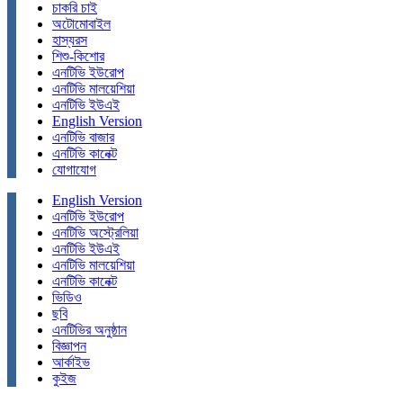
চাকরি চাই
অটোমোবাইল
হাস্যরস
শিশু-কিশোর
এনটিভি ইউরোপ
এনটিভি মালয়েশিয়া
এনটিভি ইউএই
English Version
এনটিভি বাজার
এনটিভি কানেক্ট
যোগাযোগ
English Version
এনটিভি ইউরোপ
এনটিভি অস্ট্রেলিয়া
এনটিভি ইউএই
এনটিভি মালয়েশিয়া
এনটিভি কানেক্ট
ভিডিও
ছবি
এনটিভির অনুষ্ঠান
বিজ্ঞাপন
আর্কাইভ
কুইজ