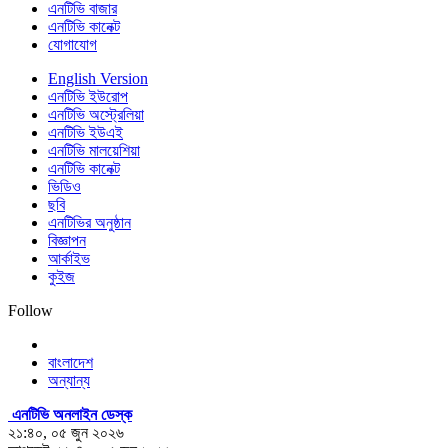
এনটিভি বাজার
এনটিভি কানেক্ট
যোগাযোগ
English Version
এনটিভি ইউরোপ
এনটিভি অস্ট্রেলিয়া
এনটিভি ইউএই
এনটিভি মালয়েশিয়া
এনটিভি কানেক্ট
ভিডিও
ছবি
এনটিভির অনুষ্ঠান
বিজ্ঞাপন
আর্কাইভ
কুইজ
Follow
বাংলাদেশ
অন্যান্য
এনটিভি অনলাইন ডেস্ক
২১:৪০, ০৫ জুন ২০২৬