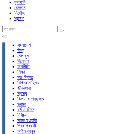
কুলখানি
চেহলাম
নিখোঁজ
শ্রাদ্ধ
বাংলাদেশ
বিশ্ব
খেলাধুলা
বিনোদন
অর্থনীতি
শিক্ষা
মত-দ্বিমত
শিল্প ও সাহিত্য
জীবনধারা
স্বাস্থ্য
বিজ্ঞান ও প্রযুক্তি
ভ্রমণ
ধর্ম ও জীবন
নির্বাচন
সহজ ইংরেজি
প্রিয় প্রবাসী
আইন-কানুন