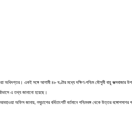
াওয়া অধিদপ্তর। একই সঙ্গে আগামী ৪৮ ঘণ্টার মধ্যে দক্ষিণ-পশ্চিম মৌসুমী বায়ু কক্সবাজার
পূর্বাভাসে এ তথ্য জানানো হয়েছে।
হাওয়া অফিস জানায়, লঘুচাপের বর্ধিতাংশটি বর্তমানে পশ্চিমবঙ্গ থেকে উত্তর বঙ্গোপসাগর পর্