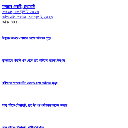
ফজলে এলাহী, রাঙামাটি
১৩:৩৫, ০৮ জুলাই ২০২৬
আপডেট: ১৩:৪০, ০৮ জুলাই ২০২৬
আরও খবর
টাঙ্গুয়ার হাওরে গোসলে নেমে পর্যটকের মৃত্যু
বান্দরবানে পাহাড়ি খাদ থেকে দুই পর্যটকের মরদেহ উদ্ধার
বরিশালে শাপলার বিল দেখতে এসে পর্যটকের মৃত্যু
সাঙ্গু নদীতে নৌকাডুবি, দুই দিন পর পর্যটকের মরদেহ উদ্ধার
সাঙ্গু নদীতে নৌকাডুবি, পর্যটক নিখোঁজ