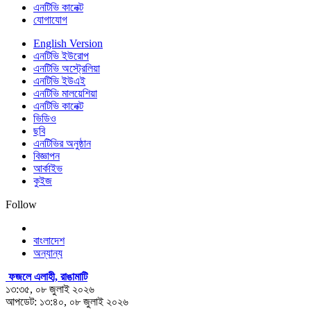
এনটিভি কানেক্ট
যোগাযোগ
English Version
এনটিভি ইউরোপ
এনটিভি অস্ট্রেলিয়া
এনটিভি ইউএই
এনটিভি মালয়েশিয়া
এনটিভি কানেক্ট
ভিডিও
ছবি
এনটিভির অনুষ্ঠান
বিজ্ঞাপন
আর্কাইভ
কুইজ
Follow
বাংলাদেশ
অন্যান্য
ফজলে এলাহী, রাঙামাটি
১৩:৩৫, ০৮ জুলাই ২০২৬
আপডেট: ১৩:৪০, ০৮ জুলাই ২০২৬