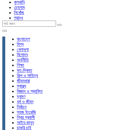
কুলখানি
চেহলাম
নিখোঁজ
শ্রাদ্ধ
বাংলাদেশ
বিশ্ব
খেলাধুলা
বিনোদন
অর্থনীতি
শিক্ষা
মত-দ্বিমত
শিল্প ও সাহিত্য
জীবনধারা
স্বাস্থ্য
বিজ্ঞান ও প্রযুক্তি
ভ্রমণ
ধর্ম ও জীবন
নির্বাচন
সহজ ইংরেজি
প্রিয় প্রবাসী
আইন-কানুন
চাকরি চাই