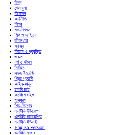
বিশ্ব
খেলাধুলা
বিনোদন
অর্থনীতি
শিক্ষা
মত-দ্বিমত
শিল্প ও সাহিত্য
জীবনধারা
স্বাস্থ্য
বিজ্ঞান ও প্রযুক্তি
ভ্রমণ
ধর্ম ও জীবন
নির্বাচন
সহজ ইংরেজি
প্রিয় প্রবাসী
আইন-কানুন
চাকরি চাই
অটোমোবাইল
হাস্যরস
শিশু-কিশোর
এনটিভি ইউরোপ
এনটিভি মালয়েশিয়া
এনটিভি ইউএই
English Version
এনটিভি বাজার