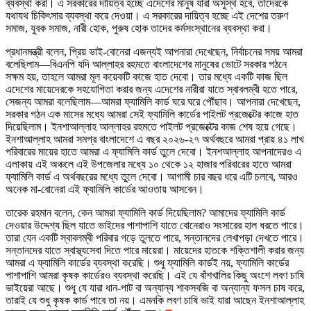
ব্যবস্থা করা। এ সরকারের দায়িত্ব হচ্ছে এদেশের মানুষ যারা অসুস্থ হবে, তাদেরকে
যথাযথ চিকিৎসার ব্যবস্থা করে দেওয়া। এ সরকারের দায়িত্ব হচ্ছে এই দেশের তরুণ
সমাজ, যুবক সমাজ, নারী হোক, পুরুষ হোক তাদের কর্মসংস্থানের ব্যবস্থা করা।
প্রধানমন্ত্রী বলেন, প্রিয় ভাই-বোনেরা এজন্যই আপনারা দেখেছেন, নির্বাচনের সময় আমরা
বলেছিলাম—বিএনপি যদি আল্লাহর রহমতে বাংলাদেশের মানুষের ভোটে সরকার গঠনে
সক্ষম হয়, তাহলে আমরা মূল কয়েকটি কাজে হাত দেবো। তার মধ্যে একটি কাজ ছিল
এদেশের মায়েদেরকে সহযোগিতা করার জন্য এদেশের নারীরা যাতে স্বাবলম্বী হতে পারে,
সেজন্য আমরা বলেছিলাম—আমরা ফ্যামিলি কার্ড ঘরে ঘরে পৌঁছাব। আপনারা দেখেছেন,
সরকার গঠন এক মাসের মধ্যে আমরা সেই ফ্যামিলি কার্ডের পাইলট প্রজেক্টের কাজে হাত
দিয়েছিলাম। ইনশাআল্লাহ আল্লাহর রহমতে পাইলট প্রজেক্টের কাজ শেষ হয়ে গেছে।
ইনশাআল্লাহ আমরা সমগ্র বাংলাদেশে এ বছর ২০২৬-২৭ অর্থবছরে আমরা প্রায় ৪১ লাখ
পরিবারের মায়ের হাতে আমরা এ ফ্যামিলি কার্ড তুলে দেবো। ইনশআল্লাহ আপনাদেরও এ
এলাকায় এই অঞ্চলে এই উপজেলার মধ্যে ১০ থেকে ১২ হাজার পরিবারের হাতে আমরা
ফ্যামিলি কার্ড এ অর্থবছরের মধ্যে তুলে দেবো। আগামী চার বছর ধরে এটি চলবে, আরও
অনেক মা-বোনেরা এই ফ্যামিলি কার্ডের আওতায় আসবেন।
তারেক রহমান বলেন, কেন আমরা ফ্যামিলি কার্ড দিয়েছিলাম? আমাদের ফ্যামিলি কার্ড
দেওয়ার উদ্দেশ্য ছিল যাতে ভাইদের পাশাপাশি যাতে বোনেরাও সংসারের হাল ধরতে পারে।
তারা যেন একটি স্বাবলম্বী পরিবার গড়ে তুলতে পারে, সন্তানদের লেখাপড়া দেখতে পারে।
সন্তানদের যাতে স্বাস্থ্যসেবা দিতে পারে মায়েরা। মায়েদের হাতকে শক্তিশালী করার জন্য
আমরা এ ফ্যামিলি কার্ডের ব্যবস্থা করেছি। শুধু ফ্যামিলি কার্ডই নয়, ফ্যামিলি কার্ডের
পাশাপাশি আমরা কৃষক কার্ডেরও ব্যবস্থা করেছি। এই যে বাঁশখালির কিছু অংশে লবণ চাষি
ভাইয়েরা আছে। শুধু যে যারা ধান-পাট বা অন্যান্য শাকসবজি বা অন্যান্য ফসল চাষ করে,
তারাই যে শুধু কৃষক কার্ড পাবে তা নয়। এমনকি লবণ চাষি ভাই যারা আছেন ইনশাআল্লাহ