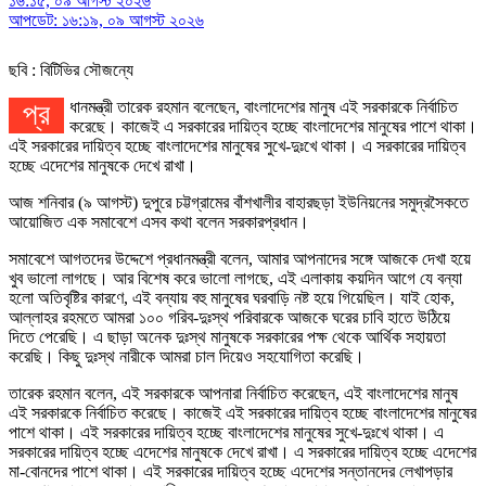
১৬:১৫, ০৯ আগস্ট ২০২৬
আপডেট: ১৬:১৯, ০৯ আগস্ট ২০২৬
ছবি : বিটিভির সৌজন্যে
প্রধানমন্ত্রী তারেক রহমান বলেছেন, বাংলাদেশের মানুষ এই সরকারকে নির্বাচিত
করেছে। কাজেই এ সরকারের দায়িত্ব হচ্ছে বাংলাদেশের মানুষের পাশে থাকা।
এই সরকারের দায়িত্ব হচ্ছে বাংলাদেশের মানুষের সুখে-দুঃখে থাকা। এ সরকারের দায়িত্ব
হচ্ছে এদেশের মানুষকে দেখে রাখা।
আজ শনিবার (৯ আগস্ট) দুপুরে চট্টগ্রামের বাঁশখালীর বাহারছড়া ইউনিয়নের সমুদ্রসৈকতে
আয়োজিত এক সমাবেশে এসব কথা বলেন সরকারপ্রধান।
সমাবেশে আগতদের উদ্দেশে প্রধানমন্ত্রী বলেন, আমার আপনাদের সঙ্গে আজকে দেখা হয়ে
খুব ভালো লাগছে। আর বিশেষ করে ভালো লাগছে, এই এলাকায় কয়দিন আগে যে বন্যা
হলো অতিবৃষ্টির কারণে, এই বন্যায় বহু মানুষের ঘরবাড়ি নষ্ট হয়ে গিয়েছিল। যাই হোক,
আল্লাহর রহমতে আমরা ১০০ গরিব-দুঃস্থ পরিবারকে আজকে ঘরের চাবি হাতে উঠিয়ে
দিতে পেরেছি। এ ছাড়া অনেক দুঃস্থ মানুষকে সরকারের পক্ষ থেকে আর্থিক সহায়তা
করেছি। কিছু দুঃস্থ নারীকে আমরা চাল দিয়েও সহযোগিতা করেছি।
তারেক রহমান বলেন, এই সরকারকে আপনারা নির্বাচিত করেছেন, এই বাংলাদেশের মানুষ
এই সরকারকে নির্বাচিত করেছে। কাজেই এই সরকারের দায়িত্ব হচ্ছে বাংলাদেশের মানুষের
পাশে থাকা। এই সরকারের দায়িত্ব হচ্ছে বাংলাদেশের মানুষের সুখে-দুঃখে থাকা। এ
সরকারের দায়িত্ব হচ্ছে এদেশের মানুষকে দেখে রাখা। এ সরকারের দায়িত্ব হচ্ছে এদেশের
মা-বোনদের পাশে থাকা। এই সরকারের দায়িত্ব হচ্ছে এদেশের সন্তানদের লেখাপড়ার