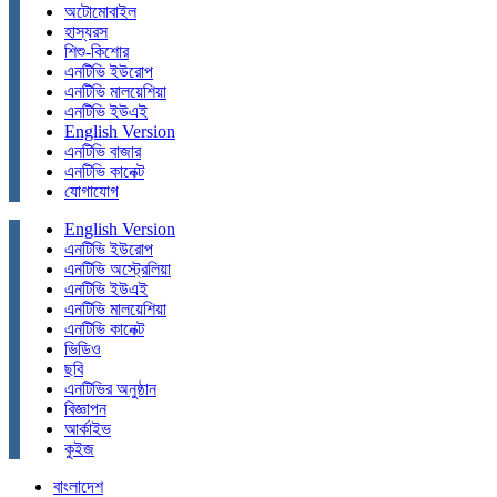
অটোমোবাইল
হাস্যরস
শিশু-কিশোর
এনটিভি ইউরোপ
এনটিভি মালয়েশিয়া
এনটিভি ইউএই
English Version
এনটিভি বাজার
এনটিভি কানেক্ট
যোগাযোগ
English Version
এনটিভি ইউরোপ
এনটিভি অস্ট্রেলিয়া
এনটিভি ইউএই
এনটিভি মালয়েশিয়া
এনটিভি কানেক্ট
ভিডিও
ছবি
এনটিভির অনুষ্ঠান
বিজ্ঞাপন
আর্কাইভ
কুইজ
বাংলাদেশ