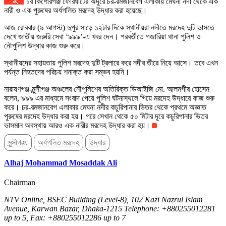
চর কিশোরগঞ্জ ফেরিঘাটের অদূরে চর-রমজানবেগ এলাকায় মেঘনা নদী থেকে এক
নারী ও এক পুরুষের অর্ধগলিত মরদেহ উদ্ধার করা হয়েছে।
আজ রোববার (৯ আগস্ট) দুপুর সাড়ে ১২টার দিকে স্থানীয়রা নদীতে মরদেহ দুটি ভাসতে
দেখে জাতীয় জরুরি সেবা ‘৯৯৯’-এ খবর দেন। পরবর্তীতে গজারিয়া থানা পুলিশ ও
নৌপুলিশ উদ্ধার কাজ শুরু করে।
স্থানীয়দের সহায়তায় পুলিশ মরদেহ দুটি ট্রলারে করে নদীর তীরে নিয়ে আসে। তবে এখন
পর্যন্ত নিহতদের পরিচয় শনাক্ত করা সম্ভব হয়নি।
নারায়ণগঞ্জ-মুন্সীগঞ্জ অঞ্চলের নৌপুলিশের অতিরিক্ত ডিআইজি মো. আলমগীর হোসেন
বলেন, ৯৯৯ এর মাধ্যমে সংবাদ পেয়ে পুলিশ ঘটনাস্থলে গিয়ে মরদেহ উদ্ধারে কাজ শুরু
করে। চর-রমজানবেগ এলাকার মেঘনা নদীর কচুরিপানার ভিতর থেকে প্রথমে অজ্ঞাত
পুরুষের মরদেহ উদ্ধার করা হয়। পরে সেখান থেকে ৫০ মিটার দূরে কচুরিপানার ভিতর
ভাসমান অবস্থায় আরও এক নারীর মরদেহ উদ্ধার করা হয়।
মুন্সীগঞ্জ,
অর্ধগলিত মরদেহ
উদ্ধার
Alhaj Mohammad Mosaddak Ali
Chairman
NTV Online, BSEC Building (Level-8), 102 Kazi Nazrul Islam
Avenue, Karwan Bazar, Dhaka-1215 Telephone: +880255012281
up to 5, Fax: +880255012286 up to 7