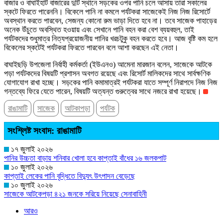
বাজার ও বাঘাইহাট বাজারের দুটি স্থানে সড়কের ওপর পানি চলে আসায় তারা সকালের
স্কটে ফিরতে পারেননি। বিকেলে পানি না কমলে পর্যটকরা সাজেকেই নিজ নিজ রিসোর্টে
অবস্থান করতে পারবেন, সেজন্য কোনো রুম ভাড়া দিতে হবে না। তবে সাজেক পাহাড়ের
অনেক উঁচুতে অবস্থিত হওয়ায় এবং সেখানে পানি বহন করা বেশ ব্যয়বহুল, তাই
পর্যটকদের শুধুমাত্র নিত্যপ্রয়োজনীয় পানির খরচটুকু বহন করতে হবে। আজ বৃষ্টি কম হলে
বিকেলের স্কটেই পর্যটকরা ফিরতে পারবেন বলে আশা করছেন এই নেতা।
বাঘাইছড়ি উপজেলা নির্বাহী কর্মকর্তা (ইউএনও) আমেনা মারজান বলেন, সাজেকে আটকে
পড়া পর্যটকদের বিষয়টি প্রশাসন অবগত রয়েছে এবং রিসোর্ট মালিকদের সাথে সার্বক্ষণিক
যোগাযোগ রাখা হচ্ছে। সড়কের পানি কমামাত্রই পর্যটকরা যাতে সম্পূর্ণ নিরাপদে নিজ নিজ
গন্তব্যে ফিরে যেতে পারেন, বিষয়টি অত্যন্ত গুরুত্বের সাথে নজরে রাখা হয়েছে।
রাঙামাটি
সাজেক
আটকাপড়া
পর্যটক
সংশ্লিষ্ট সংবাদ: রাঙামাটি
১৭ জুলাই ২০২৬
পানির উচ্চতা বাড়ায় শনিবার খোলা হবে কাপ্তাই বাঁধের ১৬ জলকপাট
১০ জুলাই ২০২৬
কাপ্তাই লেকের পানি বৃদ্ধিতে বিদ্যুৎ উৎপাদন বেড়েছে
১০ জুলাই ২০২৬
সাজেকে আটকেপড়া ৪২১ জনকে সরিয়ে নিয়েছে সেনাবাহিনী
আরও