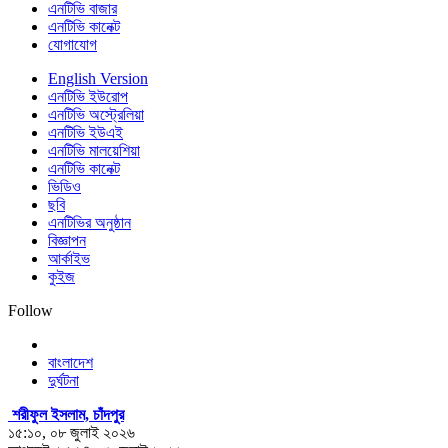
এনটিভি বাজার
এনটিভি কানেক্ট
যোগাযোগ
English Version
এনটিভি ইউরোপ
এনটিভি অস্ট্রেলিয়া
এনটিভি ইউএই
এনটিভি মালয়েশিয়া
এনটিভি কানেক্ট
ভিডিও
ছবি
এনটিভির অনুষ্ঠান
বিজ্ঞাপন
আর্কাইভ
কুইজ
Follow
বাংলাদেশ
দুর্ঘটনা
শরীফুল ইসলাম, চাঁদপুর
১৫:১০, ০৮ জুলাই ২০২৬