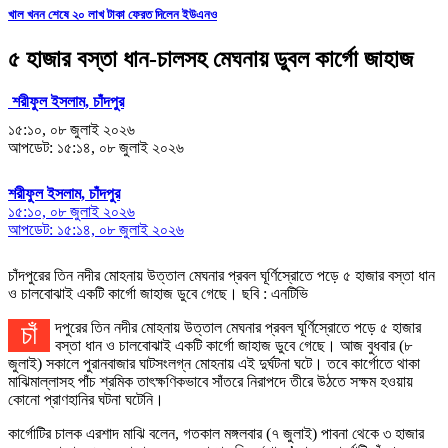
খাল খনন শেষে ২০ লাখ টাকা ফেরত দিলেন ইউএনও
৫ হাজার বস্তা ধান-চালসহ মেঘনায় ডুবল কার্গো জাহাজ
শরীফুল ইসলাম, চাঁদপুর
১৫:১০, ০৮ জুলাই ২০২৬
আপডেট: ১৫:১৪, ০৮ জুলাই ২০২৬
শরীফুল ইসলাম, চাঁদপুর
১৫:১০, ০৮ জুলাই ২০২৬
আপডেট: ১৫:১৪, ০৮ জুলাই ২০২৬
চাঁদপুরের তিন নদীর মোহনায় উত্তাল মেঘনার প্রবল ঘূর্ণিস্রোতে পড়ে ৫ হাজার বস্তা ধান
ও চালবোঝাই একটি কার্গো জাহাজ ডুবে গেছে। ছবি : এনটিভি
চাঁদপুরের তিন নদীর মোহনায় উত্তাল মেঘনার প্রবল ঘূর্ণিস্রোতে পড়ে ৫ হাজার
বস্তা ধান ও চালবোঝাই একটি কার্গো জাহাজ ডুবে গেছে। আজ বুধবার (৮
জুলাই) সকালে পুরানবাজার ঘাটসংলগ্ন মোহনায় এই দুর্ঘটনা ঘটে। তবে কার্গোতে থাকা
মাঝিমাল্লাসহ পাঁচ শ্রমিক তাৎক্ষণিকভাবে সাঁতরে নিরাপদে তীরে উঠতে সক্ষম হওয়ায়
কোনো প্রাণহানির ঘটনা ঘটেনি।
কার্গোটির চালক এরশাদ মাঝি বলেন, গতকাল মঙ্গলবার (৭ জুলাই) পাবনা থেকে ৩ হাজার