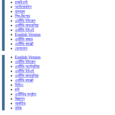
চাকরি চাই
অটোমোবাইল
হাস্যরস
শিশু-কিশোর
এনটিভি ইউরোপ
এনটিভি মালয়েশিয়া
এনটিভি ইউএই
English Version
এনটিভি বাজার
এনটিভি কানেক্ট
যোগাযোগ
English Version
এনটিভি ইউরোপ
এনটিভি অস্ট্রেলিয়া
এনটিভি ইউএই
এনটিভি মালয়েশিয়া
এনটিভি কানেক্ট
ভিডিও
ছবি
এনটিভির অনুষ্ঠান
বিজ্ঞাপন
আর্কাইভ
কুইজ