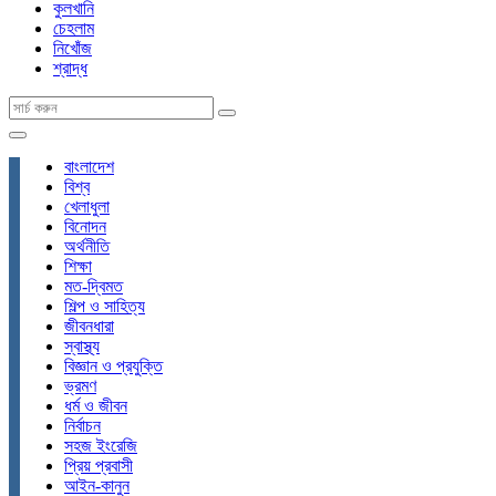
কুলখানি
চেহলাম
নিখোঁজ
শ্রাদ্ধ
বাংলাদেশ
বিশ্ব
খেলাধুলা
বিনোদন
অর্থনীতি
শিক্ষা
মত-দ্বিমত
শিল্প ও সাহিত্য
জীবনধারা
স্বাস্থ্য
বিজ্ঞান ও প্রযুক্তি
ভ্রমণ
ধর্ম ও জীবন
নির্বাচন
সহজ ইংরেজি
প্রিয় প্রবাসী
আইন-কানুন