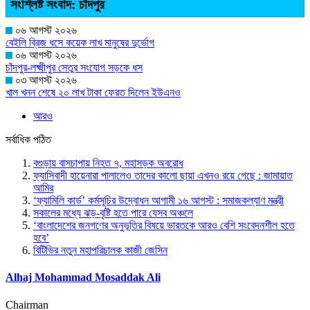
সংশ্লিষ্ট সংবাদ: চাঁদপুর
০৬ আগস্ট ২০২৬
বেইলি ব্রিজ ধসে কয়েক লাখ মানুষের দুর্ভোগ
০৬ আগস্ট ২০২৬
চাঁদপুর-লক্ষ্মীপুর সেতুর সংযোগ সড়কে ধস
০৩ আগস্ট ২০২৬
খাল খনন শেষে ২০ লাখ টাকা ফেরত দিলেন ইউএনও
আরও
সর্বাধিক পঠিত
বগুড়ায় বাসচাপায় নিহত ৭, মহাসড়ক অবরোধ
ফ্যাসিবাদী হায়েনারা পালালেও তাদের কালো ছায়া এখনও রয়ে গেছে : জামায়াত
আমির
‘ফ্যামিলি কার্ড’ কর্মসূচির উদ্বোধন আগামী ১৬ আগস্ট : সমাজকল্যাণ মন্ত্রী
সকালের মধ্যে ঝড়-বৃষ্টি হতে পারে যেসব অঞ্চলে
‘বাংলাদেশের জনগণের অনুভূতির বিষয়ে ভারতকে আরও বেশি সংবেদনশীল হতে
হবে’
বিটিভির নতুন মহাপরিচালক কাজী জেসিন
Alhaj Mohammad Mosaddak Ali
Chairman