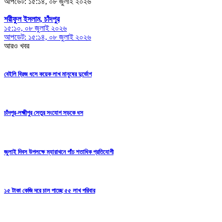
আপডেট: ১৫:১৪, ০৮ জুলাই ২০২৬
শরীফুল ইসলাম, চাঁদপুর
১৫:১০, ০৮ জুলাই ২০২৬
আপডেট: ১৫:১৪, ০৮ জুলাই ২০২৬
আরও খবর
বেইলি ব্রিজ ধসে কয়েক লাখ মানুষের দুর্ভোগ
চাঁদপুর-লক্ষ্মীপুর সেতুর সংযোগ সড়কে ধস
জুলাই দিবস উপলক্ষে ম্যারাথনে পাঁচ শতাধিক প্রতিযোগী
১৫ টাকা কেজি দরে চাল পাচ্ছে ৫৫ লাখ পরিবার