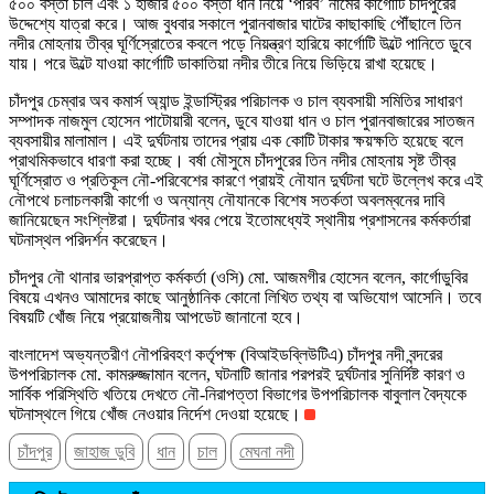
৫০০ বস্তা চাল এবং ১ হাজার ৫০০ বস্তা ধান নিয়ে ‘পারব’ নামের কার্গোটি চাঁদপুরের
উদ্দেশ্যে যাত্রা করে। আজ বুধবার সকালে পুরানবাজার ঘাটের কাছাকাছি পৌঁছালে তিন
নদীর মোহনায় তীব্র ঘূর্ণিস্রোতের কবলে পড়ে নিয়ন্ত্রণ হারিয়ে কার্গোটি উল্টে পানিতে ডুবে
যায়। পরে উল্টে যাওয়া কার্গোটি ডাকাতিয়া নদীর তীরে নিয়ে ভিড়িয়ে রাখা হয়েছে।
চাঁদপুর চেম্বার অব কমার্স অ্যান্ড ইন্ডাস্ট্রির পরিচালক ও চাল ব্যবসায়ী সমিতির সাধারণ
সম্পাদক নাজমুল হোসেন পাটোয়ারী বলেন, ডুবে যাওয়া ধান ও চাল পুরানবাজারের সাতজন
ব্যবসায়ীর মালামাল। এই দুর্ঘটনায় তাদের প্রায় এক কোটি টাকার ক্ষয়ক্ষতি হয়েছে বলে
প্রাথমিকভাবে ধারণা করা হচ্ছে। বর্ষা মৌসুমে চাঁদপুরের তিন নদীর মোহনায় সৃষ্ট তীব্র
ঘূর্ণিস্রোত ও প্রতিকূল নৌ-পরিবেশের কারণে প্রায়ই নৌযান দুর্ঘটনা ঘটে উল্লেখ করে এই
নৌপথে চলাচলকারী কার্গো ও অন্যান্য নৌযানকে বিশেষ সতর্কতা অবলম্বনের দাবি
জানিয়েছেন সংশ্লিষ্টরা। দুর্ঘটনার খবর পেয়ে ইতোমধ্যেই স্থানীয় প্রশাসনের কর্মকর্তারা
ঘটনাস্থল পরিদর্শন করেছেন।
চাঁদপুর নৌ থানার ভারপ্রাপ্ত কর্মকর্তা (ওসি) মো. আজমগীর হোসেন বলেন, কার্গোডুবির
বিষয়ে এখনও আমাদের কাছে আনুষ্ঠানিক কোনো লিখিত তথ্য বা অভিযোগ আসেনি। তবে
বিষয়টি খোঁজ নিয়ে প্রয়োজনীয় আপডেট জানানো হবে।
বাংলাদেশ অভ্যন্তরীণ নৌপরিবহণ কর্তৃপক্ষ (বিআইডব্লিউটিএ) চাঁদপুর নদী বন্দরের
উপপরিচালক মো. কামরুজ্জামান বলেন, ঘটনাটি জানার পরপরই দুর্ঘটনার সুনির্দিষ্ট কারণ ও
সার্বিক পরিস্থিতি খতিয়ে দেখতে নৌ-নিরাপত্তা বিভাগের উপপরিচালক বাবুলাল বৈদ্যকে
ঘটনাস্থলে গিয়ে খোঁজ নেওয়ার নির্দেশ দেওয়া হয়েছে।
চাঁদপুর
জাহাজ ডুবি
ধান
চাল
মেঘনা নদী