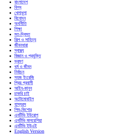
বাংলাদেশ
বিশ্ব
খেলাধুলা
বিনোদন
অর্থনীতি
শিক্ষা
মত-দ্বিমত
শিল্প ও সাহিত্য
জীবনধারা
স্বাস্থ্য
বিজ্ঞান ও প্রযুক্তি
ভ্রমণ
ধর্ম ও জীবন
নির্বাচন
সহজ ইংরেজি
প্রিয় প্রবাসী
আইন-কানুন
চাকরি চাই
অটোমোবাইল
হাস্যরস
শিশু-কিশোর
এনটিভি ইউরোপ
এনটিভি মালয়েশিয়া
এনটিভি ইউএই
English Version