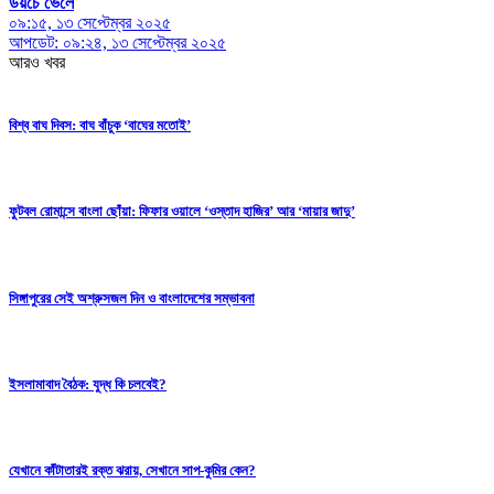
ডয়চে ভেলে
০৯:১৫, ১৩ সেপ্টেম্বর ২০২৫
আপডেট: ০৯:২৪, ১৩ সেপ্টেম্বর ২০২৫
আরও খবর
বিশ্ব বাঘ দিবস:
বাঘ বাঁচুক ‘বাঘের মতোই’
ফুটবল রোমান্সে বাংলা ছোঁয়া: ফিফার ওয়ালে ‘ওস্তাদ হাজির’ আর ‘মায়ার জাদু’
সিঙ্গাপুরের সেই অশ্রুসজল দিন ও বাংলাদেশের সম্ভাবনা
ইসলামাবাদ বৈঠক:
যুদ্ধ কি চলবেই?
যেখানে কাঁটাতারই রক্ত ঝরায়, সেখানে সাপ-কুমির কেন?