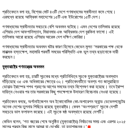
প্রতিবেদনে বলা হয়, বিশ্বের মোট ৪৩টি দেশে গণমাধ্যমের স্বাধীনতা কমে গেছে।
এরমধ্যে রয়েছে আফ্রিকা মহাদেশের ১৫টি এবং ইউরোপের ১৫টি দেশ।
গণমাধ্যমের স্বাধীনতার সবচেয়ে বেশি অবনমন ঘটেছে। এমন দেশের তালিকায় রয়েছে
এশিয়ার দেশ আফগানিস্তান, মিয়ানমার এবং আফ্রিকার দেশ বুরকিনা ফাসো। এই
তালিকায় আরো রয়েছে এশিয়ার আরেক দেশ দক্ষিণ কোরিয়া।
গণমাধ্যমের স্বাধীনতার অবনমন ঘটার কারণ হিসেবে কেভেন মূলত ‘সরকারের পক্ষ থেকে
মারাত্মক হস্তক্ষেপ, মহামারি পরবর্তী সময়ের পরিস্থিতি এবং ভুল তথ্য ছড়ানোকে দায়ী
করছেন।
যুক্তরাষ্ট্রে গণতন্ত্রের অবনমন
প্রতিবেদনে বলা হয়, চারটি সূচকের মধ্যে প্রতিনিধিত্ব সূচকে যুক্তরাষ্ট্রের অবস্থান
দাঁড়িয়েছে ৩৫ এবং অধিকারের ক্ষেত্রে ৩২। প্রতিবেদনটিতে অবশ্য গত জানুয়ারিতে
ডোনাল্ড ট্রাম্পের শপথ গ্রহণের আগের সমযের তথ্য বিশ্লেষণ করা হয়েছে। তবে ট্রাম্প
দায়িত্ব নেওয়ার পর তার সরকারের কিছু পদক্ষেপকে উদাহরণ বিবেচনায় নেওয়া হয়েছে।
প্রতিবেদন বলছে, অর্গানাইজেশন অব ইকোনোমিক কো-অপারেশন অ্যান্ড ডেভেলপমেন্টের
অনেক দেশের তুলনায় পিছিয়ে রয়েছে যুক্তরাষ্ট্র। কেবল ‘অংশগ্রহণ’ সূচকে দেশটি
সবচেয়ে ভাল ফলাফল করেছে। এই সূচকে ষষ্ঠ অবস্থানে রয়েছে দেশটি।
কেভিন বলেন, ‘গত বছরের শেষে অনুষ্ঠিত (যুক্তরাষ্ট্রে) নির্বাচনের সময় এবং এরপর ২০২৫
সালের প্রথম কিছু মাসে আমরা যা দেখেছি, তা হতাশাজনক।’