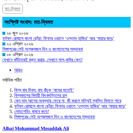
মত-দ্বিমত
সংশ্লিষ্ট সংবাদ: মত-দ্বিমত
২৮ জুন ২০২৬
ফুটবল রোমান্সে বাংলা ছোঁয়া: ফিফার ওয়ালে ‘ওস্তাদ হাজির’ আর ‘মায়ার জাদু’
২২ এপ্রিল ২০২৬
সিঙ্গাপুরের সেই অশ্রুসজল দিন ও বাংলাদেশের সম্ভাবনা
০৮ এপ্রিল ২০২৬
যেখানে কাঁটাতারই রক্ত ঝরায়, সেখানে সাপ-কুমির কেন?
আরও
সর্বাধিক পঠিত
বিশ্ব বাঘ দিবস:
বাঘ বাঁচুক ‘বাঘের মতোই’
বিশ্বকাপের বিদায়ী কিংবদন্তিদের গল্প
কেন দাম আগের অবস্থায় ফেরে না, কী করলে সত্যিই স্বস্তি মিলতে পারে
ফুটবল রোমান্সে বাংলা ছোঁয়া: ফিফার ওয়ালে ‘ওস্তাদ হাজির’ আর ‘মায়ার জাদু’
লোডশেডিং কমবে কবে?
সিঙ্গাপুরের সেই অশ্রুসজল দিন ও বাংলাদেশের সম্ভাবনা
Alhaj Mohammad Mosaddak Ali