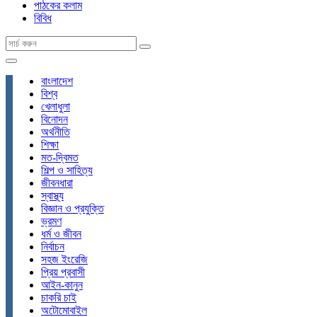
পাঠকের কলাম
বিবিধ
বাংলাদেশ
বিশ্ব
খেলাধুলা
বিনোদন
অর্থনীতি
শিক্ষা
মত-দ্বিমত
শিল্প ও সাহিত্য
জীবনধারা
স্বাস্থ্য
বিজ্ঞান ও প্রযুক্তি
ভ্রমণ
ধর্ম ও জীবন
নির্বাচন
সহজ ইংরেজি
প্রিয় প্রবাসী
আইন-কানুন
চাকরি চাই
অটোমোবাইল