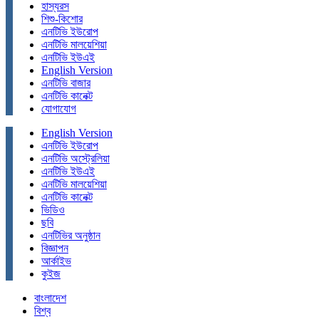
হাস্যরস
শিশু-কিশোর
এনটিভি ইউরোপ
এনটিভি মালয়েশিয়া
এনটিভি ইউএই
English Version
এনটিভি বাজার
এনটিভি কানেক্ট
যোগাযোগ
English Version
এনটিভি ইউরোপ
এনটিভি অস্ট্রেলিয়া
এনটিভি ইউএই
এনটিভি মালয়েশিয়া
এনটিভি কানেক্ট
ভিডিও
ছবি
এনটিভির অনুষ্ঠান
বিজ্ঞাপন
আর্কাইভ
কুইজ
বাংলাদেশ
বিশ্ব