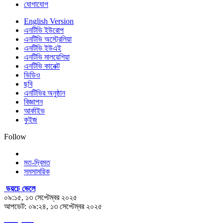
যোগাযোগ
English Version
এনটিভি ইউরোপ
এনটিভি অস্ট্রেলিয়া
এনটিভি ইউএই
এনটিভি মালয়েশিয়া
এনটিভি কানেক্ট
ভিডিও
ছবি
এনটিভির অনুষ্ঠান
বিজ্ঞাপন
আর্কাইভ
কুইজ
Follow
মত-দ্বিমত
সমসাময়িক
ডয়চে ভেলে
০৯:১৫, ১৩ সেপ্টেম্বর ২০২৫
আপডেট: ০৯:২৪, ১৩ সেপ্টেম্বর ২০২৫