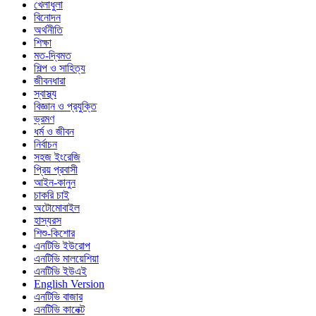
খেলাধুলা
বিনোদন
অর্থনীতি
শিক্ষা
মত-দ্বিমত
শিল্প ও সাহিত্য
জীবনধারা
স্বাস্থ্য
বিজ্ঞান ও প্রযুক্তি
ভ্রমণ
ধর্ম ও জীবন
নির্বাচন
সহজ ইংরেজি
প্রিয় প্রবাসী
আইন-কানুন
চাকরি চাই
অটোমোবাইল
হাস্যরস
শিশু-কিশোর
এনটিভি ইউরোপ
এনটিভি মালয়েশিয়া
এনটিভি ইউএই
English Version
এনটিভি বাজার
এনটিভি কানেক্ট