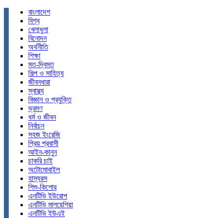
বাংলাদেশ
বিশ্ব
খেলাধুলা
বিনোদন
অর্থনীতি
শিক্ষা
মত-দ্বিমত
শিল্প ও সাহিত্য
জীবনধারা
স্বাস্থ্য
বিজ্ঞান ও প্রযুক্তি
ভ্রমণ
ধর্ম ও জীবন
নির্বাচন
সহজ ইংরেজি
প্রিয় প্রবাসী
আইন-কানুন
চাকরি চাই
অটোমোবাইল
হাস্যরস
শিশু-কিশোর
এনটিভি ইউরোপ
এনটিভি মালয়েশিয়া
এনটিভি ইউএই