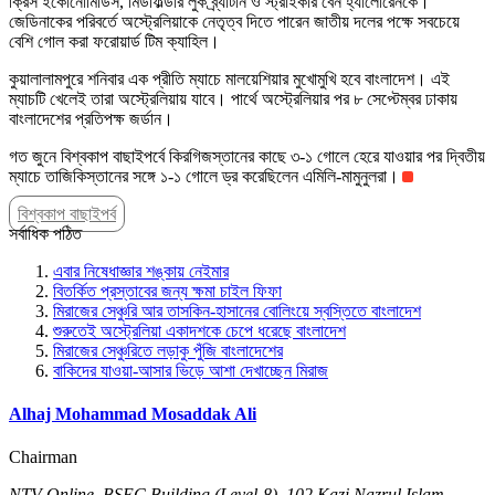
ক্রিস ইকোনোমিডিস, মিডফিল্ডার লুক ব্র্যাটান ও স্ট্রাইকার বেন হ্যালোরেনকে।
জেডিনাকের পরিবর্তে অস্ট্রেলিয়াকে নেতৃত্ব দিতে পারেন জাতীয় দলের পক্ষে সবচেয়ে
বেশি গোল করা ফরোয়ার্ড টিম ক্যাহিল।
কুয়ালালামপুরে শনিবার এক প্রীতি ম্যাচে মালয়েশিয়ার মুখোমুখি হবে বাংলাদেশ। এই
ম্যাচটি খেলেই তারা অস্ট্রেলিয়ায় যাবে। পার্থে অস্ট্রেলিয়ার পর ৮ সেপ্টেম্বর ঢাকায়
বাংলাদেশের প্রতিপক্ষ জর্ডান।
গত জুনে বিশ্বকাপ বাছাইপর্বে কিরগিজস্তানের কাছে ৩-১ গোলে হেরে যাওয়ার পর দ্বিতীয়
ম্যাচে তাজিকিস্তানের সঙ্গে ১-১ গোলে ড্র করেছিলেন এমিলি-মামুনুলরা।
বিশ্বকাপ বাছাইপর্ব
সর্বাধিক পঠিত
এবার নিষেধাজ্ঞার শঙ্কায় নেইমার
বিতর্কিত প্রস্তাবের জন্য ক্ষমা চাইল ফিফা
মিরাজের সেঞ্চুরি আর তাসকিন-হাসানের বোলিংয়ে স্বস্তিতে বাংলাদেশ
শুরুতেই অস্ট্রেলিয়া একাদশকে চেপে ধরেছে বাংলাদেশ
মিরাজের সেঞ্চুরিতে লড়াকু পুঁজি বাংলাদেশের
বাকিদের যাওয়া-আসার ভিড়ে আশা দেখাচ্ছেন মিরাজ
Alhaj Mohammad Mosaddak Ali
Chairman
NTV Online, BSEC Building (Level-8), 102 Kazi Nazrul Islam