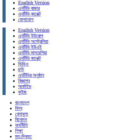
English Version
এনটিভি বাজার
এনটিভি কানেক্ট
যোগাযোগ
English Version
এনটিভি ইউরোপ
এনটিভি অস্ট্রেলিয়া
এনটিভি ইউএই
এনটিভি মালয়েশিয়া
এনটিভি কানেক্ট
ভিডিও
ছবি
এনটিভির অনুষ্ঠান
বিজ্ঞাপন
আর্কাইভ
কুইজ
বাংলাদেশ
বিশ্ব
খেলাধুলা
বিনোদন
অর্থনীতি
শিক্ষা
মত-দ্বিমত