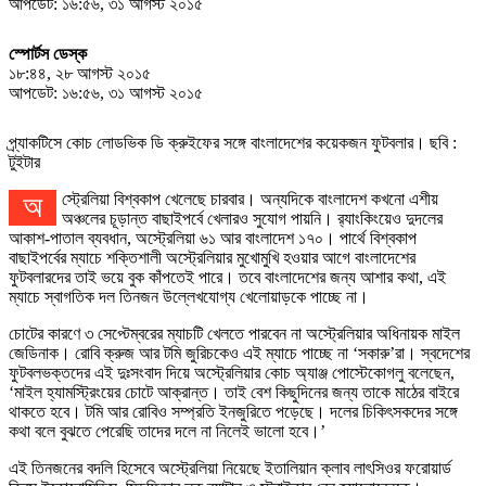
আপডেট: ১৬:৫৬, ৩১ আগস্ট ২০১৫
স্পোর্টস ডেস্ক
১৮:৪৪, ২৮ আগস্ট ২০১৫
আপডেট: ১৬:৫৬, ৩১ আগস্ট ২০১৫
প্র্যাকটিসে কোচ লোডভিক ডি ক্রুইফের সঙ্গে বাংলাদেশের কয়েকজন ফুটবলার। ছবি :
টুইটার
অস্ট্রেলিয়া বিশ্বকাপ খেলেছে চারবার। অন্যদিকে বাংলাদেশ কখনো এশীয়
অঞ্চলের চূড়ান্ত বাছাইপর্বে খেলারও সুযোগ পায়নি। র‍্যাংকিংয়েও দুদলের
আকাশ-পাতাল ব্যবধান, অস্ট্রেলিয়া ৬১ আর বাংলাদেশ ১৭০। পার্থে বিশ্বকাপ
বাছাইপর্বের ম্যাচে শক্তিশালী অস্ট্রেলিয়ার মুখোমুখি হওয়ার আগে বাংলাদেশের
ফুটবলারদের তাই ভয়ে বুক কাঁপতেই পারে। তবে বাংলাদেশের জন্য আশার কথা, এই
ম্যাচে স্বাগতিক দল তিনজন উল্লেখযোগ্য খেলোয়াড়কে পাচ্ছে না।
চোটের কারণে ৩ সেপ্টেম্বরের ম্যাচটি খেলতে পারবেন না অস্ট্রেলিয়ার অধিনায়ক মাইল
জেডিনাক। রোবি ক্রুজ আর টমি জুরিচকেও এই ম্যাচে পাচ্ছে না ‘সকারু’রা। স্বদেশের
ফুটবলভক্তদের এই দুঃসংবাদ দিয়ে অস্ট্রেলিয়ার কোচ অ্যাঞ্জ পোস্টেকোগলু বলেছেন,
‘মাইল হ্যামস্ট্রিংয়ের চোটে আক্রান্ত। তাই বেশ কিছুদিনের জন্য তাকে মাঠের বাইরে
থাকতে হবে। টমি আর রোবিও সম্প্রতি ইনজুরিতে পড়েছে। দলের চিকিৎসকদের সঙ্গে
কথা বলে বুঝতে পেরেছি তাদের দলে না নিলেই ভালো হবে।’
এই তিনজনের বদলি হিসেবে অস্ট্রেলিয়া নিয়েছে ইতালিয়ান ক্লাব লাৎসিওর ফরোয়ার্ড