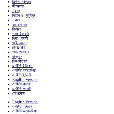
শিল্প ও সাহিত্য
জীবনধারা
স্বাস্থ্য
বিজ্ঞান ও প্রযুক্তি
ভ্রমণ
ধর্ম ও জীবন
নির্বাচন
সহজ ইংরেজি
প্রিয় প্রবাসী
আইন-কানুন
চাকরি চাই
অটোমোবাইল
হাস্যরস
শিশু-কিশোর
এনটিভি ইউরোপ
এনটিভি মালয়েশিয়া
এনটিভি ইউএই
English Version
এনটিভি বাজার
এনটিভি কানেক্ট
যোগাযোগ
English Version
এনটিভি ইউরোপ
এনটিভি অস্ট্রেলিয়া