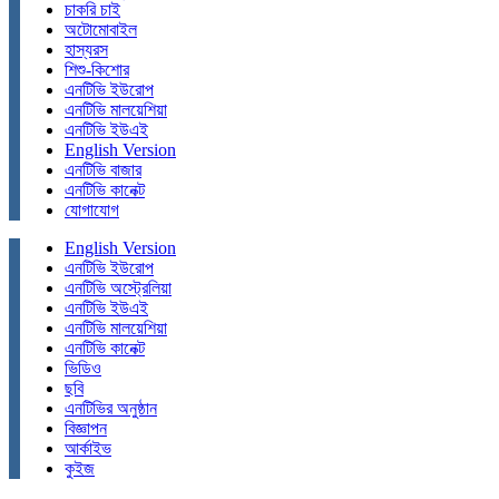
চাকরি চাই
অটোমোবাইল
হাস্যরস
শিশু-কিশোর
এনটিভি ইউরোপ
এনটিভি মালয়েশিয়া
এনটিভি ইউএই
English Version
এনটিভি বাজার
এনটিভি কানেক্ট
যোগাযোগ
English Version
এনটিভি ইউরোপ
এনটিভি অস্ট্রেলিয়া
এনটিভি ইউএই
এনটিভি মালয়েশিয়া
এনটিভি কানেক্ট
ভিডিও
ছবি
এনটিভির অনুষ্ঠান
বিজ্ঞাপন
আর্কাইভ
কুইজ