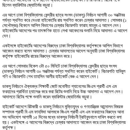
ছিলেন ব্যারিস্টার জ্যোতির্ময় বড়ুয়া।
এর আগে ঢাকা বিশ্ববিদ্যালয় কেন্দ্রীয় ছাত্র সংসদ (ডাকসু) নির্বাচন আগামী ৩০ অক্টোবর
পর্যন্ত স্থগিত করে দেওয়া হাইকোর্টের রায় স্থগিত করেন চেম্বার আদালত। সোমবার (১
সেপ্টেম্বর) বিকেলে আপিল বিভাগের চেম্বার বিচারপতি ফারাহ মাহবুব এ আদেশ দেন।
হাইকোর্টের আদেশের পর তাৎক্ষণিক হাতে লেখা আবেদনের শুনানি নিয়ে আদালত এ আদেশ
দেন।
একইসঙ্গে হাইকোর্টের আদেশের বিরুদ্ধে ঢাকা বিশ্ববিদ্যালয় কর্তৃপক্ষকে আপিল বিভাগে
আবেদন করতে বলেন আদালত। চেম্বার আদালতের আদেশ অনুযায়ী ঢাকা বিশ্ববিদ্যালয়
কর্তৃপক্ষ হাইকোর্টের রায়ের বিরুদ্ধে আবেদন করে।
এর আগে সোমবার বিকেল ৩টা ৫০ মিনিটে ঢাকা বিশ্ববিদ্যালয় কেন্দ্রীয় ছাত্র সংসদ
(ডাকসু) নির্বাচন আগামী ৩০ অক্টোবর পর্যন্ত স্থগিত করেন হাইকোর্ট। বিচারপতি হাবিবুল
গণি ও বিচারপতি শেখ তাহসিন আলীর হাইকোর্ট বেঞ্চ এ আদেশ দেন।
ডাকসু নির্বাচনে ঐক্যবদ্ধ শিক্ষার্থী জোট মনোনীত প্যানেলের জিএস প্রার্থী এস এম
ফরহাদের প্রার্থিতা চ্যালেঞ্জ করে করা রিটের শুনানি নিয়ে উচ্চ আদালত এ আদেশ দেন।
আদালতে রিটের পক্ষে শুনানি করেন ব্যারিস্টার জ্যোতির্ময় বড়ুয়া।
হাইকোর্ট আদেশে রিটকারী ও ডাকসু নির্বাচনে মুক্তিযুদ্ধ ও গণতান্ত্রিক আন্দোলন বিষয়ক
সম্পাদক প্রার্থী বি এম ফাহমিদা আলমকে জিএস প্রার্থী এস এম ফরহাদের বিরুদ্ধে আনা
সব অভিযোগ আগামী ১৫ দিনের মধ্যে ডাকসুর নির্বাচনী ট্রাইব্যুনালে দাখিল করতে বলা
হয়। একইসঙ্গে এ আদেশের বিরুদ্ধে চেম্বার আদালতে আবেদন করে ঢাকা বিশ্ববিদ্যালয়
কর্তৃপক্ষ।