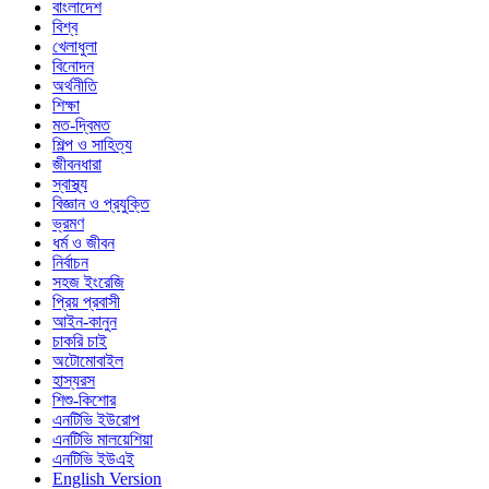
বাংলাদেশ
বিশ্ব
খেলাধুলা
বিনোদন
অর্থনীতি
শিক্ষা
মত-দ্বিমত
শিল্প ও সাহিত্য
জীবনধারা
স্বাস্থ্য
বিজ্ঞান ও প্রযুক্তি
ভ্রমণ
ধর্ম ও জীবন
নির্বাচন
সহজ ইংরেজি
প্রিয় প্রবাসী
আইন-কানুন
চাকরি চাই
অটোমোবাইল
হাস্যরস
শিশু-কিশোর
এনটিভি ইউরোপ
এনটিভি মালয়েশিয়া
এনটিভি ইউএই
English Version