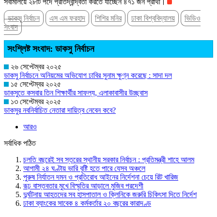
সবমিলিয়ে ২৮টি পদে প্রতিদ্বন্দ্বিতা করতে যাচ্ছেন ৪৭১ জন প্রার্থী।
ডাকসু নির্বাচন
এস এম ফরহাদ
শিশির মনির
ঢাকা বিশ্ববিদ্যালয়
ভিডিও
সংবাদ
সংশ্লিষ্ট সংবাদ: ডাকসু নির্বাচন
২৬ সেপ্টেম্বর ২০২৫
ডাকসু নির্বাচনে অনিয়মের অভিযোগ ঢাবির সুনাম ক্ষুণ্ন করেছে : সাদা দল
১৫ সেপ্টেম্বর ২০২৫
ডাকসুতে কসবার তিন শিক্ষার্থীর সাফল্য, এলাকাবাসীর উচ্ছ্বাস
১৩ সেপ্টেম্বর ২০২৫
ডাকসুর নবনির্বাচিত নেতারা দায়িত্ব নেবেন কবে?
আরও
সর্বাধিক পঠিত
চলতি বছরেই সব স্তরের স্থানীয় সরকার নির্বাচন : প্রতিমন্ত্রী শাহে আলম
আগামী ২৪ ঘণ্টায় ভারি বৃষ্টি হতে পারে যেসব অঞ্চলে
পুরুষ নির্যাতন দমন ও প্রতিরোধ আইনের নির্দেশনা চেয়ে রিট খারিজ
রূঢ় বাস্তবতার মুখে বিস্মৃতির আড়ালে মুজিব পরদেশী
দুর্ঘটনায় আহতদের সব হাসপাতাল ও ক্লিনিকে জরুরি চিকিৎসা দিতে নির্দেশ
ঢাকা ব্যাংকের সাবেক ৪ কর্মকর্তার ২০ বছরের কারাদণ্ড