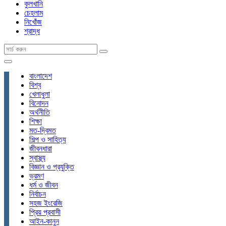
কুলখানি
চেহলাম
নিখোঁজ
শ্রাদ্ধ
বাংলাদেশ
বিশ্ব
খেলাধুলা
বিনোদন
অর্থনীতি
শিক্ষা
মত-দ্বিমত
শিল্প ও সাহিত্য
জীবনধারা
স্বাস্থ্য
বিজ্ঞান ও প্রযুক্তি
ভ্রমণ
ধর্ম ও জীবন
নির্বাচন
সহজ ইংরেজি
প্রিয় প্রবাসী
আইন-কানুন