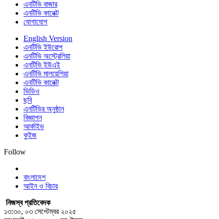
এনটিভি বাজার
এনটিভি কানেক্ট
যোগাযোগ
English Version
এনটিভি ইউরোপ
এনটিভি অস্ট্রেলিয়া
এনটিভি ইউএই
এনটিভি মালয়েশিয়া
এনটিভি কানেক্ট
ভিডিও
ছবি
এনটিভির অনুষ্ঠান
বিজ্ঞাপন
আর্কাইভ
কুইজ
Follow
বাংলাদেশ
আইন ও বিচার
নিজস্ব প্রতিবেদক
১৩:৩০, ০৩ সেপ্টেম্বর ২০২৫