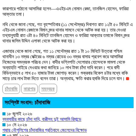
কারাগারে পাঠানো আসামিরা হলেন—এএইচএম নোমান রেজা, তানজিল হোসেন, ফারিয়া
আক্তার তমা।
নথি থেকে জানা গেছে, গত বৃহস্পতিবার (১১ সেপ্টেম্বর) দিবাগত রাত ১২টা ৫০ মিনিটে এ
এইচএম নোমান রেজাকে বিমান বন্দর থানার সামনে থেকে আটক করা হয়। তার দেওয়া
তথ্যানুযায়ী রাত ৩টা ৪০ মিনিটে তানজিল হোসেন ও ফারিয়া আক্তার তমাকে বিমান বন্দর
থানার জসিম উদ্দিন এলাকা থেকে আটক করা হয়।
এজাহার থেকে জানা গেছে, গত ১১ সেপ্টেম্বর রাত ১ টা ১০ মিনিটে উত্তরা পশ্চিম
থানাধীন ১৩ নম্বর সেক্টরের ৬ নম্বর রোডের ৩৩ নম্বর বাসায় প্রবেশ করে আসামিরা
নিজেদের সমন্বয়ক পরিচয় দেন। বাদীর ভগ্নিপতি দেলোয়ার হোসেনকে মামলা থেকে
অব্যাহতি পাইয়ে দেওয়ার কথা জানিয়ে ১০ লাখ টাকা চাঁদা দাবি করেন। পরে বাদী
বিভিন্নভাবে ৫ লাখ ৫০ হাজার টাকা জোগাড় করেন। শুক্রবার বিকেল ৪টার মধ্যে বাকি
সাড়ে চার লাখ টাকা দিতে বলেন তারা। অন্যথায়, ক্ষতি করার হুমকি দিয়ে চলে যান।
চাঁদাবাজি
কারাগার
সমন্বয়ক
সংশ্লিষ্ট সংবাদ: চাঁদাবাজি
১৮ জুলাই ২০২৬
ব্যবসায়ীর কাছে চাঁদা দাবি, বাপ্পীসহ দুই আসামি রিমান্ডে
১০ মে ২০২৬
পদ্মায় নৌপুলিশের চাঁদাবাজির প্রতিবাদে জেলেদের বিক্ষোভ
০৭ মার্চ ২০২৬