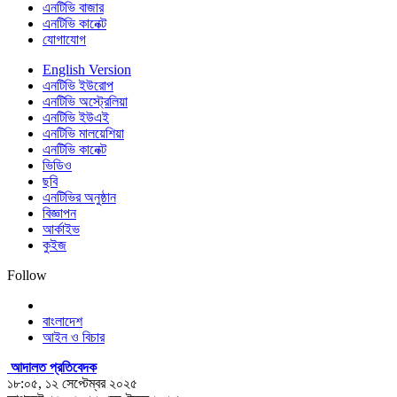
এনটিভি বাজার
এনটিভি কানেক্ট
যোগাযোগ
English Version
এনটিভি ইউরোপ
এনটিভি অস্ট্রেলিয়া
এনটিভি ইউএই
এনটিভি মালয়েশিয়া
এনটিভি কানেক্ট
ভিডিও
ছবি
এনটিভির অনুষ্ঠান
বিজ্ঞাপন
আর্কাইভ
কুইজ
Follow
বাংলাদেশ
আইন ও বিচার
আদালত প্রতিবেদক
১৮:০৫, ১২ সেপ্টেম্বর ২০২৫