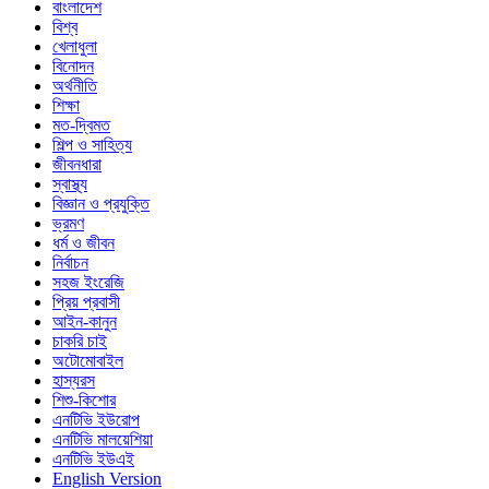
বাংলাদেশ
বিশ্ব
খেলাধুলা
বিনোদন
অর্থনীতি
শিক্ষা
মত-দ্বিমত
শিল্প ও সাহিত্য
জীবনধারা
স্বাস্থ্য
বিজ্ঞান ও প্রযুক্তি
ভ্রমণ
ধর্ম ও জীবন
নির্বাচন
সহজ ইংরেজি
প্রিয় প্রবাসী
আইন-কানুন
চাকরি চাই
অটোমোবাইল
হাস্যরস
শিশু-কিশোর
এনটিভি ইউরোপ
এনটিভি মালয়েশিয়া
এনটিভি ইউএই
English Version