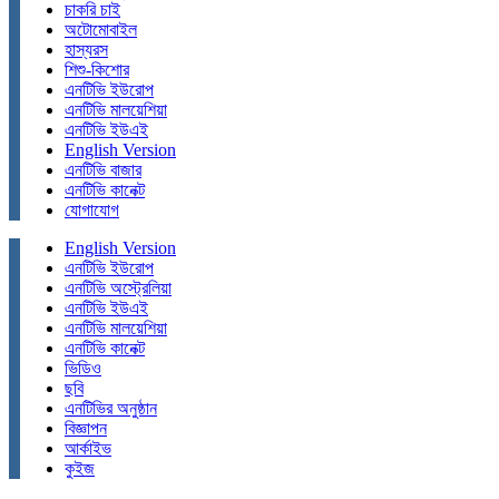
চাকরি চাই
অটোমোবাইল
হাস্যরস
শিশু-কিশোর
এনটিভি ইউরোপ
এনটিভি মালয়েশিয়া
এনটিভি ইউএই
English Version
এনটিভি বাজার
এনটিভি কানেক্ট
যোগাযোগ
English Version
এনটিভি ইউরোপ
এনটিভি অস্ট্রেলিয়া
এনটিভি ইউএই
এনটিভি মালয়েশিয়া
এনটিভি কানেক্ট
ভিডিও
ছবি
এনটিভির অনুষ্ঠান
বিজ্ঞাপন
আর্কাইভ
কুইজ