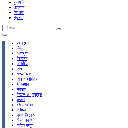
কুলখানি
চেহলাম
নিখোঁজ
শ্রাদ্ধ
বাংলাদেশ
বিশ্ব
খেলাধুলা
বিনোদন
অর্থনীতি
শিক্ষা
মত-দ্বিমত
শিল্প ও সাহিত্য
জীবনধারা
স্বাস্থ্য
বিজ্ঞান ও প্রযুক্তি
ভ্রমণ
ধর্ম ও জীবন
নির্বাচন
সহজ ইংরেজি
প্রিয় প্রবাসী
আইন-কানুন