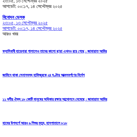
২৩:০৫, ১৩ সেপ্টেম্বর ২০২৫
আপডেট: ০০:১৭, ১৪ সেপ্টেম্বর ২০২৫
বিনোদন ডেস্ক
২৩:০৫, ১৩ সেপ্টেম্বর ২০২৫
আপডেট: ০০:১৭, ১৪ সেপ্টেম্বর ২০২৫
আরও খবর
ফ্যাসিবাদী হায়েনারা পালালেও তাদের কালো ছায়া এখনও রয়ে গেছে : জামায়াত আমির
জামিনে থাকা সেনাসদস্য হাফিজুরকে ২৪ ঘণ্টায় আত্মসমর্পণের নির্দেশ
১১ দলীয় ঐক্য ১৮ কোটি মানুষের অধিকার রক্ষার আন্দোলনে নেমেছে : জামায়াত আমির
হামের উপসর্গে আরও ৬ শিশুর মৃত্যু, হাসপাতালে ৮১৮