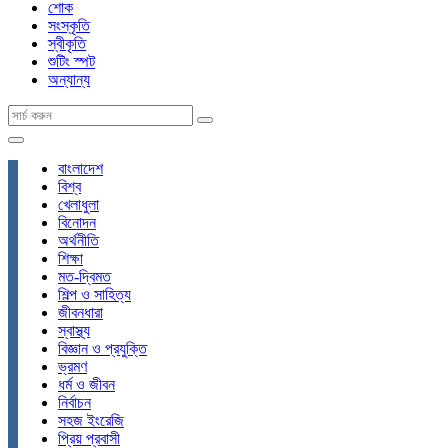
শোক
সংস্কৃতি
স্বীকৃতি
শুটিং স্পট
অন্যান্য
বাংলাদেশ
বিশ্ব
খেলাধুলা
বিনোদন
অর্থনীতি
শিক্ষা
মত-দ্বিমত
শিল্প ও সাহিত্য
জীবনধারা
স্বাস্থ্য
বিজ্ঞান ও প্রযুক্তি
ভ্রমণ
ধর্ম ও জীবন
নির্বাচন
সহজ ইংরেজি
প্রিয় প্রবাসী