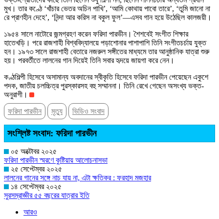
মুখ। তার কণ্ঠে ‘খাঁচার ভেতর অচিন পাখি’, ‘আমি কোথায় পাবো তারে’, ‘তুমি জানো না
রে প্রাণহীন দেহে’, ‘নিন্দা আর করিস না বকুল ফুল’—এসব গান হয়ে উঠেছিল কালজয়ী।
১৯৫৪ সালে নাটোরে জন্মগ্রহণ করেন ফরিদা পারভীন। শৈশবেই সংগীত শিক্ষার
হাতেখড়ি। পরে রাজশাহী বিশ্ববিদ্যালয়ে পড়াশোনার পাশাপাশি তিনি সংগীতচর্চায় যুক্ত
হন। ১৯৭৩ সালে রাজশাহী বেতারে নজরুল সঙ্গীতের মাধ্যমে তার আনুষ্ঠানিক যাত্রা শুরু
হয়। পরবর্তীতে লালনের গান দিয়েই তিনি সবার হৃদয়ে জায়গা করে নেন।
কণ্ঠশিল্পী হিসেবে অসামান্য অবদানের স্বীকৃতি হিসেবে ফরিদা পারভীন পেয়েছেন একুশে
পদক, জাতীয় চলচ্চিত্র পুরস্কারসহ বহু সম্মাননা। তিনি রেখে গেছেন অসংখ্য ভক্ত-
অনুরাগী।
ফরিদা পারভীন
মৃত্যু
ভিডিও সংবাদ
সংশ্লিষ্ট সংবাদ: ফরিদা পারভীন
০৫ অক্টোবর ২০২৫
ফরিদা পারভীন স্মরণে কুষ্টিয়ায় আলোচনাসভা
২৫ সেপ্টেম্বর ২০২৫
লালনের গানের সঙ্গে নাচ যায় না, এটা ক্ষতিকর : ফরহাদ মজহার
১৪ সেপ্টেম্বর ২০২৫
সুরসম্রাজ্ঞীর ৫৫ বছরের যাত্রার ইতি
আরও