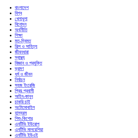
বাংলাদেশ
বিশ্ব
খেলাধুলা
বিনোদন
অর্থনীতি
শিক্ষা
মত-দ্বিমত
শিল্প ও সাহিত্য
জীবনধারা
স্বাস্থ্য
বিজ্ঞান ও প্রযুক্তি
ভ্রমণ
ধর্ম ও জীবন
নির্বাচন
সহজ ইংরেজি
প্রিয় প্রবাসী
আইন-কানুন
চাকরি চাই
অটোমোবাইল
হাস্যরস
শিশু-কিশোর
এনটিভি ইউরোপ
এনটিভি মালয়েশিয়া
এনটিভি ইউএই