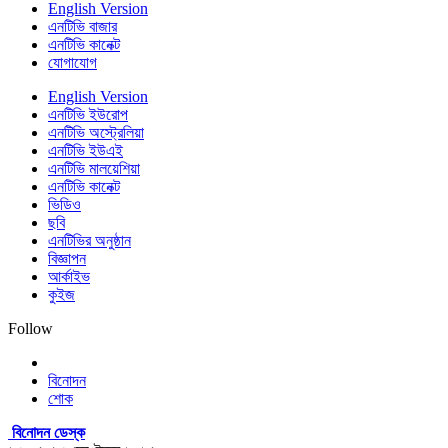
English Version
এনটিভি বাজার
এনটিভি কানেক্ট
যোগাযোগ
English Version
এনটিভি ইউরোপ
এনটিভি অস্ট্রেলিয়া
এনটিভি ইউএই
এনটিভি মালয়েশিয়া
এনটিভি কানেক্ট
ভিডিও
ছবি
এনটিভির অনুষ্ঠান
বিজ্ঞাপন
আর্কাইভ
কুইজ
Follow
বিনোদন
শোক
বিনোদন ডেস্ক