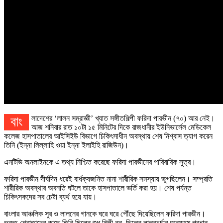
বাংলাদেশের ‘লালন সম্রাজ্ঞী’ খ্যাত সঙ্গীতশিল্পী ফরিদা পারভীন (৭০) আর নেই।
আজ শনিবার রাত ১০টা ১৫ মিনিটের দিকে রাজধানীর ইউনিভার্সেল মেডিকেল
কলেজ হাসপাতালের আইসিইউ বিভাগে চিকিৎসাধীন অবস্থায় শেষ নিশ্বাস ত্যাগ করেন
তিনি (ইন্না লিল্লাহি ওয়া ইন্না ইলাইহি রাজিউন)।
এনটিভি অনলাইনকে এ তথ্য নিশ্চিত করেছে ফরিদা পারভীনের পারিবারিক সুত্র।
ফরিদা পারভীন দীর্ঘদিন ধরেই বার্ধক্যজনিত নানা শারীরিক সমস্যায় ভুগছিলেন। সম্প্রতি
শারীরিক অবস্থার অবনতি ঘটলে তাকে হাসপাতালে ভর্তি করা হয়। শেষ পর্যন্ত
চিকিৎসকদের সব চেষ্টা ব্যর্থ হয়ে যায়।
বাংলার আঞ্চলিক সুর ও লালনের গানকে ঘরে ঘরে পৌঁছে দিয়েছিলেন ফরিদা পারভীন।
ভক্ত-শ্রোতাদের কাছে তিনি ছিলেন শুধু শিল্পী নন, ছিলেন লালনচর্চার অন্যতম প্রধান