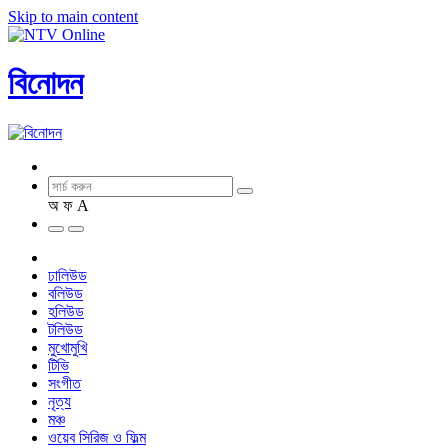
Skip to main content
বিনোদন
অ
ফ
A
ঢালিউড
বলিউড
হলিউড
টলিউড
মুখোমুখি
টিভি
সংগীত
নৃত্য
মঞ্চ
ওয়েব সিরিজ ও ফিল্ম