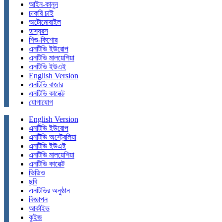
আইন-কানুন
চাকরি চাই
অটোমোবাইল
হাস্যরস
শিশু-কিশোর
এনটিভি ইউরোপ
এনটিভি মালয়েশিয়া
এনটিভি ইউএই
English Version
এনটিভি বাজার
এনটিভি কানেক্ট
যোগাযোগ
English Version
এনটিভি ইউরোপ
এনটিভি অস্ট্রেলিয়া
এনটিভি ইউএই
এনটিভি মালয়েশিয়া
এনটিভি কানেক্ট
ভিডিও
ছবি
এনটিভির অনুষ্ঠান
বিজ্ঞাপন
আর্কাইভ
কুইজ