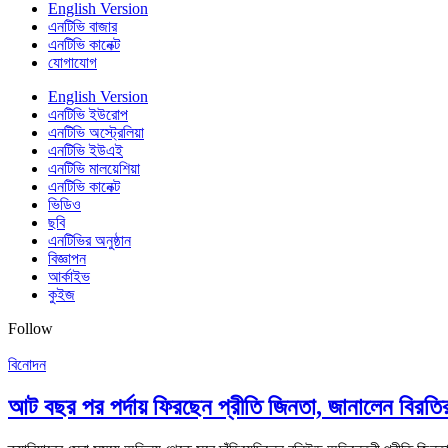
English Version
এনটিভি বাজার
এনটিভি কানেক্ট
যোগাযোগ
English Version
এনটিভি ইউরোপ
এনটিভি অস্ট্রেলিয়া
এনটিভি ইউএই
এনটিভি মালয়েশিয়া
এনটিভি কানেক্ট
ভিডিও
ছবি
এনটিভির অনুষ্ঠান
বিজ্ঞাপন
আর্কাইভ
কুইজ
Follow
বিনোদন
আট বছর পর পর্দায় ফিরছেন প্রীতি জিনতা, জানালেন বিরতি