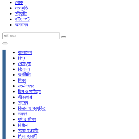
শোক
সংস্কৃতি
স্বীকৃতি
শুটিং স্পট
অন্যান্য
বাংলাদেশ
বিশ্ব
খেলাধুলা
বিনোদন
অর্থনীতি
শিক্ষা
মত-দ্বিমত
শিল্প ও সাহিত্য
জীবনধারা
স্বাস্থ্য
বিজ্ঞান ও প্রযুক্তি
ভ্রমণ
ধর্ম ও জীবন
নির্বাচন
সহজ ইংরেজি
প্রিয় প্রবাসী