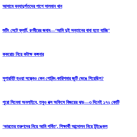
আসামে বন্যাদুর্গতদের পাশে সালমান খান
শুটিং সেটে ফ্লার্ট, রণবীরের জবাব—‘আমি দুই সন্তানের বাবা হতে যাচ্ছি’
ককরোচ নিয়ে কটাক্ষ কঙ্গনার
সুপারহিট হওয়া সত্ত্বেও কেন গোবিন্দ-কারিশমার জুটি ভেঙে গিয়েছিল?
পুরো সিনেমা অনলাইনে, তবুও বক্স অফিসে বিজয়ের ঝড়—৩ দিনেই ১৭২ কোটি
‘ভারতের তরুণদের নিয়ে আমি গর্বিত’, শিক্ষার্থী আন্দোলন নিয়ে টুইঙ্কেল