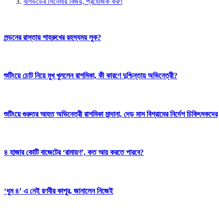
বলিউডের সিনেমায় বিজয়, প্রযোজক করণ
লন্ডনের রাস্তায় শাহরুখের রহস্যময় লুক?
শুটিংয়ে চোট নিয়ে মুখ খুললেন রাশমিকা, কী কারণে দুশ্চিন্তায় অভিনেত্রী?
শুটিংয়ে গুরুতর আহত অভিনেত্রী রাশমিকা মান্দানা, দেড় মাস বিশ্রামের নির্দেশ চিকিৎসকদের
৪ হাজার কোটি বাজেটের ‘রামায়ণ’, কত আয় করতে পারবে?
‘ধুম ৪’ এ নেই রণবীর কাপুর, জানালেন নিজেই