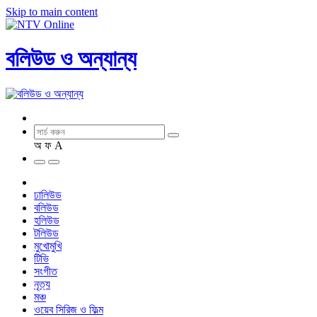
Skip to main content
বলিউড ও অন্যান্য
অ
ফ
A
ঢালিউড
বলিউড
হলিউড
টলিউড
মুখোমুখি
টিভি
সংগীত
নৃত্য
মঞ্চ
ওয়েব সিরিজ ও ফিল্ম