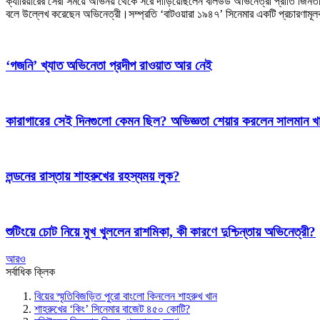
ক্যারিয়ারের সেরা সময়ে অভিনয় থেকে সরে দাঁড়িয়েছিলেন বলিউড অভিনেত্রী প্রীতি জিনত
বলে উল্লেখ করেছেন অভিনেত্রী।সম্প্রতি ‘বাটওয়ারা ১৯৪৭’ সিনেমার একটি প্রচারণামূল
‘গজনি’ খ্যাত অভিনেতা প্রদীপ রাওয়াত আর নেই
কারাগারের সেই দিনগুলো কেমন ছিল? অভিজ্ঞতা শেয়ার করলেন সালমান খ
লন্ডনের রাস্তায় শাহরুখের রহস্যময় লুক?
শুটিংয়ে চোট নিয়ে মুখ খুললেন রাশমিকা, কী কারণে দুশ্চিন্তায় অভিনেত্রী?
আরও
সর্বাধিক ক্লিক
বিয়ের স্মৃতিবিজড়িত পুরো বাংলো কিনলেন শাহরুখ খান
শাহরুখের ‘কিং’ সিনেমার বাজেট ৪৫০ কোটি?