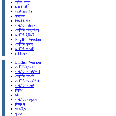
আইন-কানুন
চাকরি চাই
অটোমোবাইল
হাস্যরস
শিশু-কিশোর
এনটিভি ইউরোপ
এনটিভি মালয়েশিয়া
এনটিভি ইউএই
English Version
এনটিভি বাজার
এনটিভি কানেক্ট
যোগাযোগ
English Version
এনটিভি ইউরোপ
এনটিভি অস্ট্রেলিয়া
এনটিভি ইউএই
এনটিভি মালয়েশিয়া
এনটিভি কানেক্ট
ভিডিও
ছবি
এনটিভির অনুষ্ঠান
বিজ্ঞাপন
আর্কাইভ
কুইজ