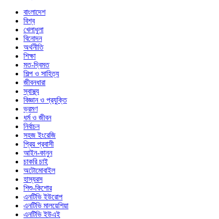
বাংলাদেশ
বিশ্ব
খেলাধুলা
বিনোদন
অর্থনীতি
শিক্ষা
মত-দ্বিমত
শিল্প ও সাহিত্য
জীবনধারা
স্বাস্থ্য
বিজ্ঞান ও প্রযুক্তি
ভ্রমণ
ধর্ম ও জীবন
নির্বাচন
সহজ ইংরেজি
প্রিয় প্রবাসী
আইন-কানুন
চাকরি চাই
অটোমোবাইল
হাস্যরস
শিশু-কিশোর
এনটিভি ইউরোপ
এনটিভি মালয়েশিয়া
এনটিভি ইউএই