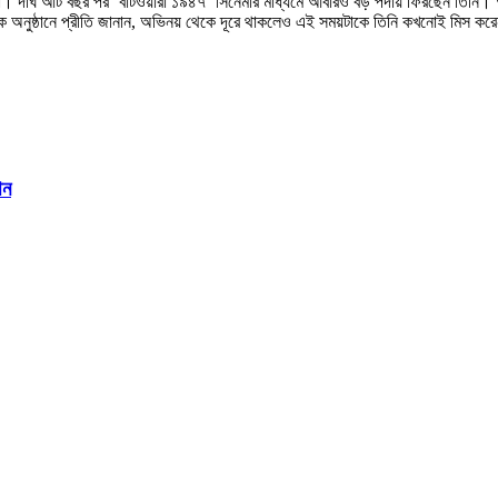
া। দীর্ঘ আট বছর পর ‘বাটওয়ারা ১৯৪৭’ সিনেমার মাধ্যমে আবারও বড় পর্দায় ফিরছেন তিনি
ক অনুষ্ঠানে প্রীতি জানান, অভিনয় থেকে দূরে থাকলেও এই সময়টাকে তিনি কখনোই মিস করে
ান