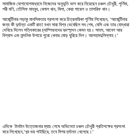
সামাজিক যোগাযোগমাধ্যমে নিজেদের অনুভূতি ভাগ করে নিয়েছেন চঞ্চল চৌধুরী, পূর্ণিমা,
পরী মণি, তৌসিফ মাহবুব, বেলাল খান, মিলা, কেয়া পায়েল ও তাসরিফ খান।
আর্জেন্টিনার লড়াকু মানসিকতার প্রশংসা করে চিত্রনায়িকা পূর্ণিমা লিখেছেন, ‘আর্জেন্টিনার
জন্য কী দুর্দান্ত একটি রাত! যখন সারা বিশ্ব ভেবেছিল সব শেষ, মেসি এবং তার যোদ্ধারা
দেখিয়ে দিলেন সত্যিকারের চ্যাম্পিয়নদের হৃদস্পন্দন কেমন হয়। সাহস, আবেগ আর
বিশ্বাস এক নান্দনিক উপায়ে পুরো খেলার মোড় ঘুরিয়ে দিল। আলহামদুলিল্লাহ।’
এদিকে টানটান উত্তেজনার ম্যাচ শেষে অভিনেতা চঞ্চল চৌধুরী প্রতিপক্ষের প্রশংসা
করে লিখেছেন,‘খুব ভয় পাইছিরে, তবে মিশর দূর্দান্ত খেলেছে।’