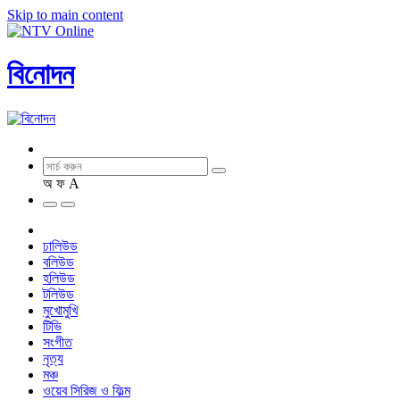
Skip to main content
বিনোদন
অ
ফ
A
ঢালিউড
বলিউড
হলিউড
টলিউড
মুখোমুখি
টিভি
সংগীত
নৃত্য
মঞ্চ
ওয়েব সিরিজ ও ফিল্ম