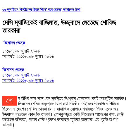
৩৬ জুলাইকে ‘দ্বিতীয় স্বাধীনতা দিবস’ বলে শুভেচ্ছা জানালেন তিশা
মেসি ম্যাজিকেই বাজিমাত, উচ্ছ্বাসে মেতেছে শোবিজ
তারকারা
বিনোদন ডেস্ক
১০:২০, ০৮ জুলাই ২০২৬
আপডেট: ১১:৩৬, ০৮ জুলাই ২০২৬
বিনোদন ডেস্ক
১০:২০, ০৮ জুলাই ২০২৬
আপডেট: ১১:৩৬, ০৮ জুলাই ২০২৬
শেষ বাঁশির সঙ্গে সঙ্গে যেন স্বস্তির নিঃশ্বাস ফেললেন কোটি আর্জেন্টিনা সমর্থক।
লিওনেল মেসির অনুপ্রেরণায় পাওয়া নাটকীয় সেই জয় উদযাপনে পিছিয়ে
ছিলেন না দেশের শোবিজ তারকারাও। সামাজিক যোগাযোগমাধ্যমে প্রিয় দলের জয়
উদযাপন করেছেন একঝাঁক তারকা। ফেসবুকজুড়ে কেউ লিখেছেন আবেগের কথা, কেউ
করেছেন রসিকতা, আবার কেউ প্রকাশ করেছেন ‘ফুটবল জাদুকর’-এর প্রতি অগাধ
আস্থা।