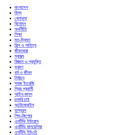
বাংলাদেশ
বিশ্ব
খেলাধুলা
বিনোদন
অর্থনীতি
শিক্ষা
মত-দ্বিমত
শিল্প ও সাহিত্য
জীবনধারা
স্বাস্থ্য
বিজ্ঞান ও প্রযুক্তি
ভ্রমণ
ধর্ম ও জীবন
নির্বাচন
সহজ ইংরেজি
প্রিয় প্রবাসী
আইন-কানুন
চাকরি চাই
অটোমোবাইল
হাস্যরস
শিশু-কিশোর
এনটিভি ইউরোপ
এনটিভি মালয়েশিয়া
এনটিভি ইউএই