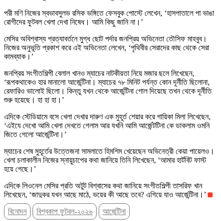
পরী মণি নিজের স্বভাবসুলভ রসিক ভঙ্গিতে ফেসবুক পোস্টে লেখেন, ‘হাসপাতালে পা ভাঙা
রোগীদের ফুটবল খেলা দেখা নিষেধ। আমি কিছু জানি না।’
মেসির অবিশ্বাস্য প্রত্যাবর্তনে মুগ্ধ ছোট পর্দার জনপ্রিয় অভিনেতা তৌসিফ মাহবুব।
নিজের অনুভূতি প্রকাশ করে এই অভিনেতা লেখেন, ‘পৃথিবীর সেরাদের কাছ থেকে সেরা
কামব্যাক।’
জনপ্রিয় সংগীতশিল্পী বেলাল খানও ম্যাচের নাটকীয়তা নিয়ে মজার ছলে লিখেছেন,
‘রূপকথাকেও হার মানালো আর্জেন্টিনা। ম্যাচের ৭৮ মিনিট পর্যন্ত কোন দূর্নীতি ছিলোনা,
রেফারিও ভালোই ছিলো। কিন্তু যখন থেকে আর্জেন্টিনা গোল দিয়েছে তখন থেকে দূর্নীতি
শুরু হয়েছে। হা হা হা।’
এদিকে স্টেডিয়ামে বসে খেলা দেখার দারুণ এক মুহূর্ত শেয়ার করে গায়িকা মিলা লিখেছেন,
‘এইযে দেখো আমি খেলা দেখতে গেলাম আর যখনি আমি আর্জেন্টটিনা কে ডাকলাম ওমনি
জিতে গেলো আর্জেন্টিনা।’
ম্যাচের শেষ মুহূর্তের উত্তেজনা সামলাতে হিমশিম খেয়েছেন অভিনেত্রী কেয়া পায়েলও।
খেলা চলাকালীন নিজের স্নায়ুচাপের কথা জানিয়ে তিনি লিখেছেন, ‘আমার হার্টবিট ফাস্ট
হয়ে গেছে।’
এদিকে লিওনেল মেসির প্রতি অটুট বিশ্বাসের কথা জানিয়ে সংগীতশিল্পী তাসরিফ খান
লিখেছেন, ‘জাদুকর যখন আছে মাঠে, ভয়ের কী আছে তবে? এগিয়ে যাও আর্জেন্টিনা।’
বিনোদন
বিশ্বকাপ ফুটবল-২০২৬
আর্জেন্টিনা