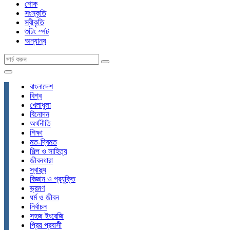
শোক
সংস্কৃতি
স্বীকৃতি
শুটিং স্পট
অন্যান্য
বাংলাদেশ
বিশ্ব
খেলাধুলা
বিনোদন
অর্থনীতি
শিক্ষা
মত-দ্বিমত
শিল্প ও সাহিত্য
জীবনধারা
স্বাস্থ্য
বিজ্ঞান ও প্রযুক্তি
ভ্রমণ
ধর্ম ও জীবন
নির্বাচন
সহজ ইংরেজি
প্রিয় প্রবাসী