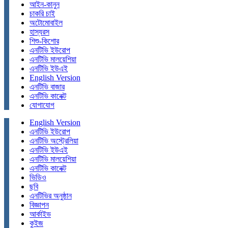
আইন-কানুন
চাকরি চাই
অটোমোবাইল
হাস্যরস
শিশু-কিশোর
এনটিভি ইউরোপ
এনটিভি মালয়েশিয়া
এনটিভি ইউএই
English Version
এনটিভি বাজার
এনটিভি কানেক্ট
যোগাযোগ
English Version
এনটিভি ইউরোপ
এনটিভি অস্ট্রেলিয়া
এনটিভি ইউএই
এনটিভি মালয়েশিয়া
এনটিভি কানেক্ট
ভিডিও
ছবি
এনটিভির অনুষ্ঠান
বিজ্ঞাপন
আর্কাইভ
কুইজ