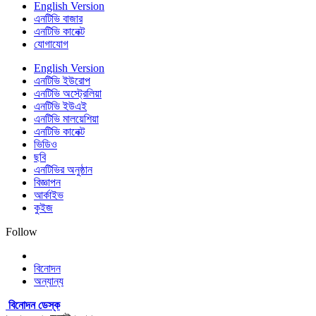
English Version
এনটিভি বাজার
এনটিভি কানেক্ট
যোগাযোগ
English Version
এনটিভি ইউরোপ
এনটিভি অস্ট্রেলিয়া
এনটিভি ইউএই
এনটিভি মালয়েশিয়া
এনটিভি কানেক্ট
ভিডিও
ছবি
এনটিভির অনুষ্ঠান
বিজ্ঞাপন
আর্কাইভ
কুইজ
Follow
বিনোদন
অন্যান্য
বিনোদন ডেস্ক