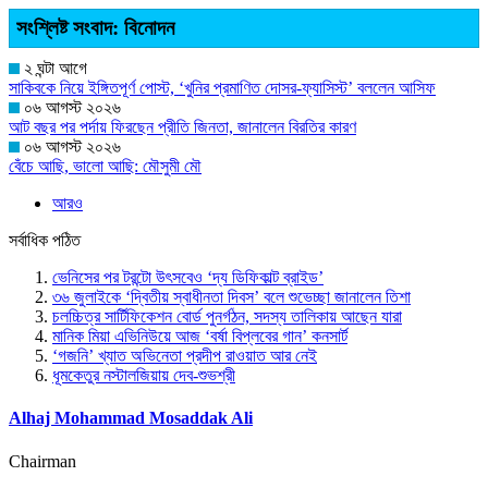
সংশ্লিষ্ট সংবাদ: বিনোদন
২ ঘন্টা আগে
সাকিবকে নিয়ে ইঙ্গিতপূর্ণ পোস্ট, ‘খুনির প্রমাণিত দোসর-ফ্যাসিস্ট’ বললেন আসিফ
০৬ আগস্ট ২০২৬
আট বছর পর পর্দায় ফিরছেন প্রীতি জিনতা, জানালেন বিরতির কারণ
০৬ আগস্ট ২০২৬
বেঁচে আছি, ভালো আছি: মৌসুমী মৌ
আরও
সর্বাধিক পঠিত
ভেনিসের পর টরন্টো উৎসবেও ‘দ্য ডিফিকাল্ট ব্রাইড’
৩৬ জুলাইকে ‘দ্বিতীয় স্বাধীনতা দিবস’ বলে শুভেচ্ছা জানালেন তিশা
চলচ্চিত্র সার্টিফিকেশন বোর্ড পুনর্গঠন, সদস্য তালিকায় আছেন যারা
মানিক মিয়া এভিনিউয়ে আজ ‘বর্ষা বিপ্লবের গান’ কনসার্ট
‘গজনি’ খ্যাত অভিনেতা প্রদীপ রাওয়াত আর নেই
ধূমকেতুর নস্টালজিয়ায় দেব-শুভশ্রী
Alhaj Mohammad Mosaddak Ali
Chairman