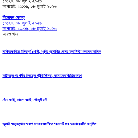
১০:২০, ০৮ জুলাই ২০২৬
আপডেট: ১১:৩৬, ০৮ জুলাই ২০২৬
বিনোদন ডেস্ক
১০:২০, ০৮ জুলাই ২০২৬
আপডেট: ১১:৩৬, ০৮ জুলাই ২০২৬
আরও খবর
সাকিবকে নিয়ে ইঙ্গিতপূর্ণ পোস্ট, ‘খুনির প্রমাণিত দোসর-ফ্যাসিস্ট’ বললেন আসিফ
আট বছর পর পর্দায় ফিরছেন প্রীতি জিনতা, জানালেন বিরতির কারণ
বেঁচে আছি, ভালো আছি: মৌসুমী মৌ
জুলাই অভ্যুত্থান স্মরণে সোহরাওয়ার্দীতে ‘কনসার্ট ফর ডেমোক্রেসি’ অনুষ্ঠিত