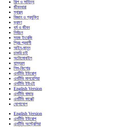
শিল্প ও সাহিত্য
জীবনধারা
স্বাস্থ্য
বিজ্ঞান ও প্রযুক্তি
ভ্রমণ
ধর্ম ও জীবন
নির্বাচন
সহজ ইংরেজি
প্রিয় প্রবাসী
আইন-কানুন
চাকরি চাই
অটোমোবাইল
হাস্যরস
শিশু-কিশোর
এনটিভি ইউরোপ
এনটিভি মালয়েশিয়া
এনটিভি ইউএই
English Version
এনটিভি বাজার
এনটিভি কানেক্ট
যোগাযোগ
English Version
এনটিভি ইউরোপ
এনটিভি অস্ট্রেলিয়া