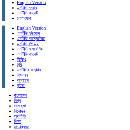
English Version
এনটিভি বাজার
এনটিভি কানেক্ট
যোগাযোগ
English Version
এনটিভি ইউরোপ
এনটিভি অস্ট্রেলিয়া
এনটিভি ইউএই
এনটিভি মালয়েশিয়া
এনটিভি কানেক্ট
ভিডিও
ছবি
এনটিভির অনুষ্ঠান
বিজ্ঞাপন
আর্কাইভ
কুইজ
বাংলাদেশ
বিশ্ব
খেলাধুলা
বিনোদন
অর্থনীতি
শিক্ষা
মত-দ্বিমত