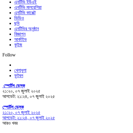
এনটিভি ইউএই
এনটিভি মালয়েশিয়া
এনটিভি কানেক্ট
ভিডিও
ছবি
এনটিভির অনুষ্ঠান
বিজ্ঞাপন
আর্কাইভ
কুইজ
Follow
খেলাধুলা
ফুটবল
স্পোর্টস ডেস্ক
২১:২০, ০৭ জুলাই ২০২৫
আপডেট: ২১:২৪, ০৭ জুলাই ২০২৫
স্পোর্টস ডেস্ক
২১:২০, ০৭ জুলাই ২০২৫
আপডেট: ২১:২৪, ০৭ জুলাই ২০২৫
আরও খবর