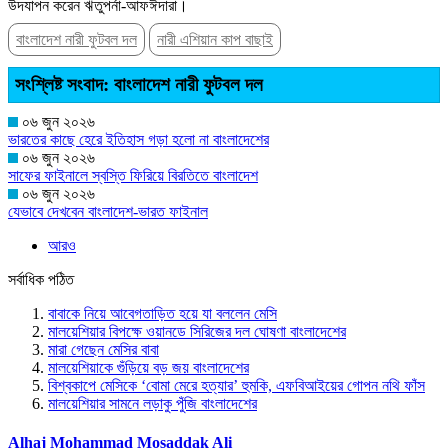
উদযাপন করেন ঋতুপর্না-আফঈদারা।
বাংলাদেশ নারী ফুটবল দল
নারী এশিয়ান কাপ বাছাই
সংশ্লিষ্ট সংবাদ: বাংলাদেশ নারী ফুটবল দল
০৬ জুন ২০২৬
ভারতের কাছে হেরে ইতিহাস গড়া হলো না বাংলাদেশের
০৬ জুন ২০২৬
সাফের ফাইনালে স্বস্তি ফিরিয়ে বিরতিতে বাংলাদেশ
০৬ জুন ২০২৬
যেভাবে দেখবেন বাংলাদেশ-ভারত ফাইনাল
আরও
সর্বাধিক পঠিত
বাবাকে নিয়ে আবেগতাড়িত হয়ে যা বললেন মেসি
মালয়েশিয়ার বিপক্ষে ওয়ানডে সিরিজের দল ঘোষণা বাংলাদেশের
মারা গেছেন মেসির বাবা
মালয়েশিয়াকে গুঁড়িয়ে বড় জয় বাংলাদেশের
বিশ্বকাপে মেসিকে ‘বোমা মেরে হত্যার’ হুমকি, এফবিআইয়ের গোপন নথি ফাঁস
মালয়েশিয়ার সামনে লড়াকু পুঁজি বাংলাদেশের
Alhaj Mohammad Mosaddak Ali