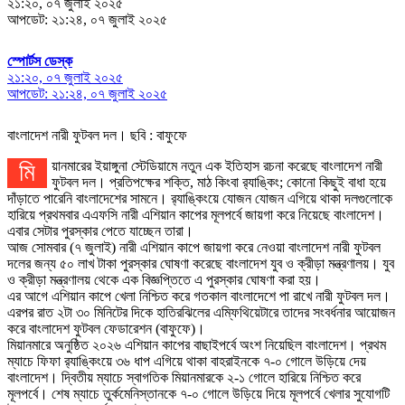
২১:২০, ০৭ জুলাই ২০২৫
আপডেট: ২১:২৪, ০৭ জুলাই ২০২৫
স্পোর্টস ডেস্ক
২১:২০, ০৭ জুলাই ২০২৫
আপডেট: ২১:২৪, ০৭ জুলাই ২০২৫
বাংলাদেশ নারী ফুটবল দল। ছবি : বাফুফে
মিয়ানমারের ইয়াঙ্গুনা স্টেডিয়ামে নতুন এক ইতিহাস রচনা করেছে বাংলাদেশ নারী
ফুটবল দল। প্রতিপক্ষের শক্তি, মাঠ কিংবা র‌্যাঙ্কিং; কোনো কিছুই বাধা হয়ে
দাঁড়াতে পারেনি বাংলাদেশের সামনে। র‌্যাঙ্কিংয়ে যোজন যোজন এগিয়ে থাকা দলগুলোকে
হারিয়ে প্রথমবার এএফসি নারী এশিয়ান কাপের মূলপর্বে জায়গা করে নিয়েছে বাংলাদেশ।
এবার সেটার পুরস্কার পেতে যাচ্ছেন তারা।
আজ সোমবার (৭ জুলাই) নারী এশিয়ান কাপে জায়গা করে নেওয়া বাংলাদেশ নারী ফুটবল
দলের জন্য ৫০ লাখ টাকা পুরস্কার ঘোষণা করেছে বাংলাদেশ যুব ও ক্রীড়া মন্ত্রণালয়। যুব
ও ক্রীড়া মন্ত্রণালয় থেকে এক বিজ্ঞপ্তিতে এ পুরস্কার ঘোষণা করা হয়।
এর আগে এশিয়ান কাপে খেলা নিশ্চিত করে গতকাল বাংলাদেশে পা রাখে নারী ফুটবল দল।
এরপর রাত ২টা ৩০ মিনিটের দিকে হাতিরঝিলের এম্ফিথিয়েটারে তাদের সংবর্ধনার আয়োজন
করে বাংলাদেশ ফুটবল ফেডারেশন (বাফুফে)।
মিয়ানমারে অনুষ্ঠিত ২০২৬ এশিয়ান কাপের বাছাইপর্বে অংশ নিয়েছিল বাংলাদেশ। প্রথম
ম্যাচে ফিফা র‌্যাঙ্কিংয়ে ৩৬ ধাপ এগিয়ে থাকা বাহরাইনকে ৭-০ গোলে উড়িয়ে দেয়
বাংলাদেশ। দ্বিতীয় ম্যাচে স্বাগতিক মিয়ানমারকে ২-১ গোলে হারিয়ে নিশ্চিত করে
মূলপর্বে। শেষ ম্যাচে তুর্কমেনিস্তানকে ৭-০ গোলে উড়িয়ে দিয়ে মূলপর্বে খেলার সুযোগটি