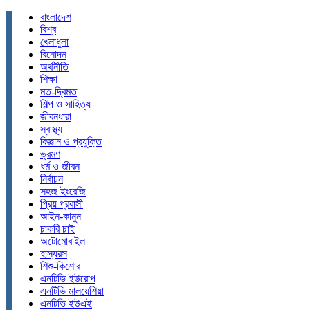
বাংলাদেশ
বিশ্ব
খেলাধুলা
বিনোদন
অর্থনীতি
শিক্ষা
মত-দ্বিমত
শিল্প ও সাহিত্য
জীবনধারা
স্বাস্থ্য
বিজ্ঞান ও প্রযুক্তি
ভ্রমণ
ধর্ম ও জীবন
নির্বাচন
সহজ ইংরেজি
প্রিয় প্রবাসী
আইন-কানুন
চাকরি চাই
অটোমোবাইল
হাস্যরস
শিশু-কিশোর
এনটিভি ইউরোপ
এনটিভি মালয়েশিয়া
এনটিভি ইউএই