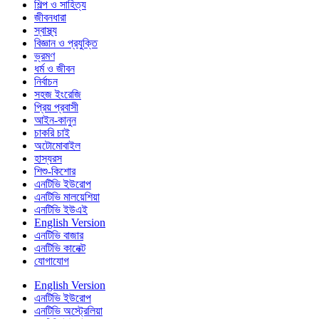
শিল্প ও সাহিত্য
জীবনধারা
স্বাস্থ্য
বিজ্ঞান ও প্রযুক্তি
ভ্রমণ
ধর্ম ও জীবন
নির্বাচন
সহজ ইংরেজি
প্রিয় প্রবাসী
আইন-কানুন
চাকরি চাই
অটোমোবাইল
হাস্যরস
শিশু-কিশোর
এনটিভি ইউরোপ
এনটিভি মালয়েশিয়া
এনটিভি ইউএই
English Version
এনটিভি বাজার
এনটিভি কানেক্ট
যোগাযোগ
English Version
এনটিভি ইউরোপ
এনটিভি অস্ট্রেলিয়া