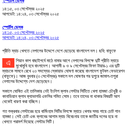
স্পোর্টস ডেস্ক
১৪:১৫, ০৩ সেপ্টেম্বর ২০২৫
আপডেট: ১৪:২৪, ০৩ সেপ্টেম্বর ২০২৫
স্পোর্টস ডেস্ক
১৪:১৫, ০৩ সেপ্টেম্বর ২০২৫
আপডেট: ১৪:২৪, ০৩ সেপ্টেম্বর ২০২৫
প্রীতি ম্যাচ খেলতে নেপালের উদ্দেশে দেশে ছেড়েছে বাংলাদেশ দল। ছবি: বাফুফে
এশিয়ান কাপ বাছাইপর্বে মাঠে নামার আগে নেপালের বিপক্ষে দুটি প্রীতি ম্যাচে
মুখোমুখি হবে বাংলাদেশ। আগামী ৬ ও ৯ সেপ্টেম্বর ফিফা টায়ার-১ এর দুটি
ম্যাচকে সামনে রেখে ২৩ সদস্যের স্কোয়াড ঘোষণা করেছে বাংলাদেশ ফুটবল ফেডারেশন
(বাফুফে)। আজ বুধবার (৩ সেপ্টেম্বর) সকালে দল ঘোষণার পর দুপুরে জামাল-তপুরা
নেপালের উদ্দেশ্যে দেশ ছেড়েছেন।
সকালে ঘোষিত এই তালিকায় নেই ইংলিশ ক্লাব লেস্টার সিটিতে খেলা হামজা চৌধুরী ও
কানাডিয়ান ক্লাব ক্যাভালরি এফসির শমিত সোম। তবে তাদের না থাকার বিষয়টি আগ
থেকেই ধারণা করা হচ্ছিল।
গত শুক্রবার লেস্টারের হয়ে বার্মিংহাম সিটির বিপক্ষে ম্যাচে খেলার সময় পায়ে চোট পান
হামজা। সেই চোট এবং ক্লাবের আগাম ম্যাচ বিবেচনায় তাকে জাতীয় দলের হয়ে না
খেলতে পরামর্শ দিয়েছে লেস্টার সিটি।