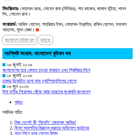
মিডফিল্ডার:
মোহাম্মদ হৃদয়, সোহেল রানা (সিনিয়র), শাহ কাজেম, জামাল ভূঁইয়া, পাপন
সিং, সোহেল রানা।
ফরোয়ার্ড:
আরিফ হোসেন, শাহরিয়ার ইমন, মোহাম্মদ ইব্রাহিম, রাকিব হোসেন, ফয়সাল
আহমেদ, সুমন রেজা।
বাংলাদেশ ফুটবল দল
বাফুফে
সংশ্লিষ্ট সংবাদ: বাংলাদেশ ফুটবল দল
২৬ জুলাই ২০২৬
বাংলাদেশের হয়ে খেলতে চাওয়া ফারহান এখন প্রিমিয়ার লিগে
২৫ জুলাই ২০২৬
ঢাকায় উন্মোচিত হলো সাফ চ্যাম্পিয়নশিপের লোগো
০৬ জুন ২০২৬
টানা তৃতীয় শিরোপার খোঁজে আজ ভারতের মুখোমুখি বাংলাদেশ
আরও
সর্বাধিক পঠিত
নিজ দেশেই কী ‘বিদেশি’ মোহাম্মদ আমির?
ফিফা সভাপতির বিরুদ্ধে গুরুতর অভিযোগ জর্ডানের
নতুন লিগে ডাক পেলেন রিশাদ