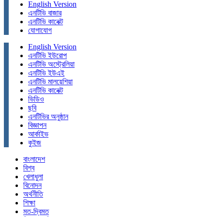
English Version
এনটিভি বাজার
এনটিভি কানেক্ট
যোগাযোগ
English Version
এনটিভি ইউরোপ
এনটিভি অস্ট্রেলিয়া
এনটিভি ইউএই
এনটিভি মালয়েশিয়া
এনটিভি কানেক্ট
ভিডিও
ছবি
এনটিভির অনুষ্ঠান
বিজ্ঞাপন
আর্কাইভ
কুইজ
বাংলাদেশ
বিশ্ব
খেলাধুলা
বিনোদন
অর্থনীতি
শিক্ষা
মত-দ্বিমত