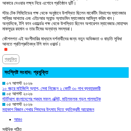
আকারে দেওয়ার লক্ষ্য নিয়ে এগোবে প্রতিষ্ঠান দুটি।
স্টার টেক লিমিটেডের পক্ষ থেকে অনুষ্ঠানে উপস্থিত ছিলেন মার্কেটিং বিভাগের ম্যানেজার
সাব্বির আখতার এবং এইচআর অ্যান্ড অ্যাডমিন ম্যানেজার আমিনুল করিম খান।
অন্যদিকে, টগি ফান ওয়ার্ল্ডের পক্ষ থেকে উপস্থিত ছিলেন অপারেশন ম্যানেজার মোহাম্মদ
মাকসুদুর রহমান ও তার টিমের অন্যান্য সদস্যরা।
কৌশলগত এই অংশীদারির মাধ্যমে দর্শনার্থীদের জন্য নতুন অভিজ্ঞতা ও বাড়তি সুবিধা
আনতে প্রতিশ্রুতিবদ্ধ টগি ফান ওয়ার্ল্ড।
প্রযুক্তি
সংশ্লিষ্ট সংবাদ: প্রযুক্তি
০৭ আগস্ট ২০২৬
১০ বছরে মাইজিপি অ্যাপ, সেবা নিচ্ছেন ২ কোটি ৩০ লাখ ব্যবহারকারী
০৫ আগস্ট ২০২৬
স্টার্টআপ বাংলাদেশের প্রথম সফল এক্সিট, মাইলফলক গড়ল পালসটেক
০৫ আগস্ট ২০২৬
মহাকাশ বিজ্ঞান শেখায় শিশুদের উৎসাহ দিতে ব্যতিক্রমী আয়োজন
আরও
সর্বাধিক পঠিত