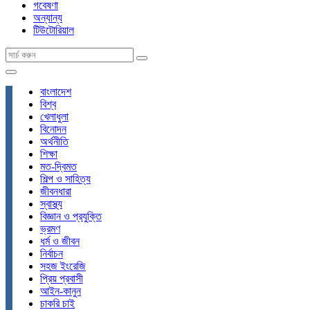
গবেষণা
অন্যান্য
টিউটোরিয়াল
বাংলাদেশ
বিশ্ব
খেলাধুলা
বিনোদন
অর্থনীতি
শিক্ষা
মত-দ্বিমত
শিল্প ও সাহিত্য
জীবনধারা
স্বাস্থ্য
বিজ্ঞান ও প্রযুক্তি
ভ্রমণ
ধর্ম ও জীবন
নির্বাচন
সহজ ইংরেজি
প্রিয় প্রবাসী
আইন-কানুন
চাকরি চাই