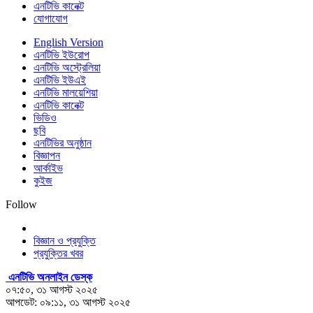
এনটিভি কানেক্ট
যোগাযোগ
English Version
এনটিভি ইউরোপ
এনটিভি অস্ট্রেলিয়া
এনটিভি ইউএই
এনটিভি মালয়েশিয়া
এনটিভি কানেক্ট
ভিডিও
ছবি
এনটিভির অনুষ্ঠান
বিজ্ঞাপন
আর্কাইভ
কুইজ
Follow
বিজ্ঞান ও প্রযুক্তি
প্রযুক্তির খবর
এনটিভি অনলাইন ডেস্ক
০৭:৫০, ৩১ আগস্ট ২০২৫
আপডেট: ০৯:১১, ৩১ আগস্ট ২০২৫