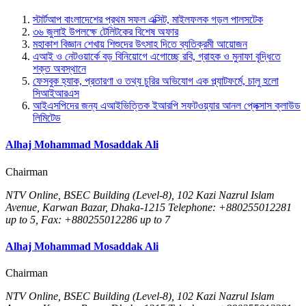
স্টার্টআপ বাংলাদেশের প্রথম সফল এক্সিট, মাইলফলক গড়ল পালসটেক
৩৬ জুলাই উপলক্ষে টেলিটকের বিশেষ অফার
মহাকাশ বিজ্ঞান শেখায় শিশুদের উৎসাহ দিতে ব্যতিক্রমী আয়োজন
এআই ও নেটওয়ার্কে বড় বিনিয়োগে এগোচ্ছে রবি, গ্রাহক ও মুনাফা বৃদ্ধিতে
শক্ত অবস্থানে
ফেসবুক হ্যাক, প্রতারণা ও তথ্য চুরির অভিযোগ এক প্ল্যাটফর্মে, চালু হলো
সিআইআরএস
আইএসপিদের জন্য এআইভিত্তিক ইআরপি সফটওয়্যার আনল প্লেক্সাস ক্লাউড
লিমিটেড
Alhaj Mohammad Mosaddak Ali
Chairman
NTV Online, BSEC Building (Level-8), 102 Kazi Nazrul Islam
Avenue, Karwan Bazar, Dhaka-1215 Telephone: +880255012281
up to 5, Fax: +880255012286 up to 7
Alhaj Mohammad Mosaddak Ali
Chairman
NTV Online, BSEC Building (Level-8), 102 Kazi Nazrul Islam