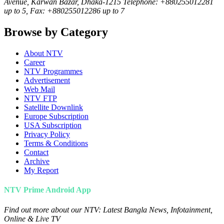
Avenue, Karwan Bazar, Dhaka-1215 Telephone: +880255012281
up to 5, Fax: +880255012286 up to 7
Browse by Category
About NTV
Career
NTV Programmes
Advertisement
Web Mail
NTV FTP
Satellite Downlink
Europe Subscription
USA Subscription
Privacy Policy
Terms & Conditions
Contact
Archive
My Report
NTV Prime Android App
Find out more about our NTV: Latest Bangla News, Infotainment,
Online & Live TV