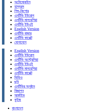
অটোমোবাইল
হাস্যরস
শিশু-কিশোর
এনটিভি ইউরোপ
এনটিভি মালয়েশিয়া
এনটিভি ইউএই
English Version
এনটিভি বাজার
এনটিভি কানেক্ট
যোগাযোগ
English Version
এনটিভি ইউরোপ
এনটিভি অস্ট্রেলিয়া
এনটিভি ইউএই
এনটিভি মালয়েশিয়া
এনটিভি কানেক্ট
ভিডিও
ছবি
এনটিভির অনুষ্ঠান
বিজ্ঞাপন
আর্কাইভ
কুইজ
বাংলাদেশ