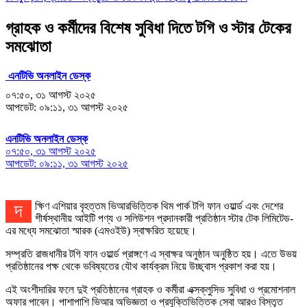
গ্রাহক ও কর্মীদের বিশেষ সুবিধা দিতে টগি ও স্টার টেকের
সমঝোতা
এনটিভি অনলাইন ডেস্ক
০৭:৫০, ৩১ আগস্ট ২০২৫
আপডেট: ০৯:১১, ৩১ আগস্ট ২০২৫
এনটিভি অনলাইন ডেস্ক
০৭:৫০, ৩১ আগস্ট ২০২৫
আপডেট: ০৯:১১, ৩১ আগস্ট ২০২৫
দক্ষিণ এশিয়ার বৃহত্তম ভিআরভিত্তিক থিম পার্ক টগি ফান ওয়ার্ল্ড এবং দেশের
শীর্ষস্থানীয় আইটি পণ্য ও সলিউশন প্রদানকারী প্রতিষ্ঠান স্টার টেক লিমিটেড-
এর মধ্যে সমঝোতা স্মারক (এমওইউ) স্বাক্ষরিত হয়েছে।
সম্প্রতি রাজধানীর টগি ফান ওয়ার্ল্ড প্রাঙ্গণে এ স্বাক্ষর অনুষ্ঠান অনুষ্ঠিত হয়। এতে উভয়
প্রতিষ্ঠানের পক্ষ থেকে ভবিষ্যতের যৌথ কার্যক্রম নিয়ে উচ্ছ্বাস প্রকাশ করা হয়।
এই অংশীদারির ফলে দুই প্রতিষ্ঠানের গ্রাহক ও কর্মীরা এক্সক্লুসিভ সুবিধা ও প্রমোশনাল
অফার পাবেন। পাশাপাশি ভিআর অভিজ্ঞতা ও প্রযুক্তিভিত্তিক সেবা আরও বিস্তৃত