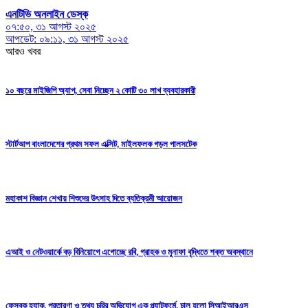
এনটিভি অনলাইন ডেস্ক
০৭:৫০, ৩১ আগস্ট ২০২৫
আপডেট: ০৯:১১, ৩১ আগস্ট ২০২৫
আরও খবর
১০ বছরে মাইজিপি অ্যাপ, সেবা নিচ্ছেন ২ কোটি ৩০ লাখ ব্যবহারকারী
স্টার্টআপ বাংলাদেশের প্রথম সফল এক্সিট, মাইলফলক গড়ল পালসটেক
মহাকাশ বিজ্ঞান শেখায় শিশুদের উৎসাহ দিতে ব্যতিক্রমী আয়োজন
এআই ও নেটওয়ার্কে বড় বিনিয়োগে এগোচ্ছে রবি, গ্রাহক ও মুনাফা বৃদ্ধিতে শক্ত অবস্থানে
ফেসবুক হ্যাক, প্রতারণা ও তথ্য চুরির অভিযোগ এক প্ল্যাটফর্মে, চালু হলো সিআইআরএস