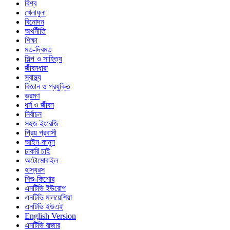
বিশ্ব
খেলাধুলা
বিনোদন
অর্থনীতি
শিক্ষা
মত-দ্বিমত
শিল্প ও সাহিত্য
জীবনধারা
স্বাস্থ্য
বিজ্ঞান ও প্রযুক্তি
ভ্রমণ
ধর্ম ও জীবন
নির্বাচন
সহজ ইংরেজি
প্রিয় প্রবাসী
আইন-কানুন
চাকরি চাই
অটোমোবাইল
হাস্যরস
শিশু-কিশোর
এনটিভি ইউরোপ
এনটিভি মালয়েশিয়া
এনটিভি ইউএই
English Version
এনটিভি বাজার