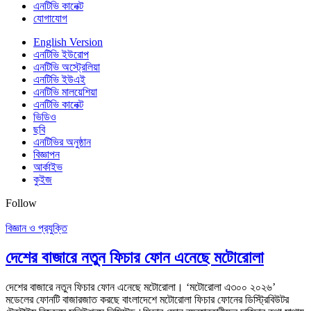
এনটিভি কানেক্ট
যোগাযোগ
English Version
এনটিভি ইউরোপ
এনটিভি অস্ট্রেলিয়া
এনটিভি ইউএই
এনটিভি মালয়েশিয়া
এনটিভি কানেক্ট
ভিডিও
ছবি
এনটিভির অনুষ্ঠান
বিজ্ঞাপন
আর্কাইভ
কুইজ
Follow
বিজ্ঞান ও প্রযুক্তি
দেশের বাজারে নতুন ফিচার ফোন এনেছে মটোরোলা
দেশের বাজারে নতুন ফিচার ফোন এনেছে মটোরোলা। ‘মটোরোলা এ৩০০ ২০২৬’
মডেলের ফোনটি বাজারজাত করছে বাংলাদেশে মটোরোলা ফিচার ফোনের ডিস্ট্রিবিউটর