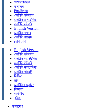
অটোমোবাইল
হাস্যরস
শিশু-কিশোর
এনটিভি ইউরোপ
এনটিভি মালয়েশিয়া
এনটিভি ইউএই
English Version
এনটিভি বাজার
এনটিভি কানেক্ট
যোগাযোগ
English Version
এনটিভি ইউরোপ
এনটিভি অস্ট্রেলিয়া
এনটিভি ইউএই
এনটিভি মালয়েশিয়া
এনটিভি কানেক্ট
ভিডিও
ছবি
এনটিভির অনুষ্ঠান
বিজ্ঞাপন
আর্কাইভ
কুইজ
বাংলাদেশ