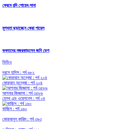
ফ্রেমে বন্দি শোয়েব-সানা
মুগ্ধতা ছড়াচ্ছেন কেয়া পায়েল
ভক্তদের নজরকাড়লেন জনি ডেপ
ভিডিও
দরসে হাদিস : পর্ব ৬৮২
কোরআন অন্বেষা : পর্ব ২০৪
আপনার জিজ্ঞাসা : পর্ব ৩৫৮৬
হেলথ এন্ড ওয়েলনেস : পর্ব ০৪
কাজিন্স : পর্ব ১৬০
কোরআনুল কারিম : পর্ব ৩৯৩