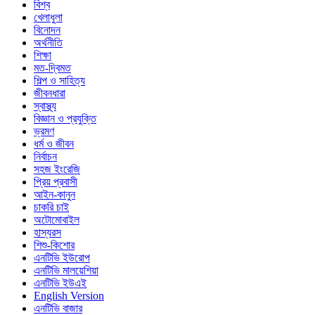
বিশ্ব
খেলাধুলা
বিনোদন
অর্থনীতি
শিক্ষা
মত-দ্বিমত
শিল্প ও সাহিত্য
জীবনধারা
স্বাস্থ্য
বিজ্ঞান ও প্রযুক্তি
ভ্রমণ
ধর্ম ও জীবন
নির্বাচন
সহজ ইংরেজি
প্রিয় প্রবাসী
আইন-কানুন
চাকরি চাই
অটোমোবাইল
হাস্যরস
শিশু-কিশোর
এনটিভি ইউরোপ
এনটিভি মালয়েশিয়া
এনটিভি ইউএই
English Version
এনটিভি বাজার