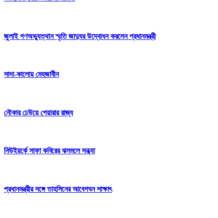
জুলাই গণঅভ্যুত্থান স্মৃতি জাদুঘর উদ্বোধন করলেন প্রধানমন্ত্রী
সাদা-কালোয় মেহজাবীন
নৌকার ঢেউয়ে পেয়ারার রাজ্য
নিউইয়র্কে সাফা কবিরের ঝলমলে সন্ধ্যা
প্রধানমন্ত্রীর সঙ্গে তাহসিনের আবেগঘন সাক্ষাৎ