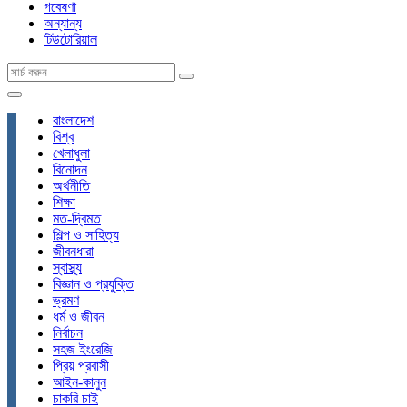
গবেষণা
অন্যান্য
টিউটোরিয়াল
বাংলাদেশ
বিশ্ব
খেলাধুলা
বিনোদন
অর্থনীতি
শিক্ষা
মত-দ্বিমত
শিল্প ও সাহিত্য
জীবনধারা
স্বাস্থ্য
বিজ্ঞান ও প্রযুক্তি
ভ্রমণ
ধর্ম ও জীবন
নির্বাচন
সহজ ইংরেজি
প্রিয় প্রবাসী
আইন-কানুন
চাকরি চাই