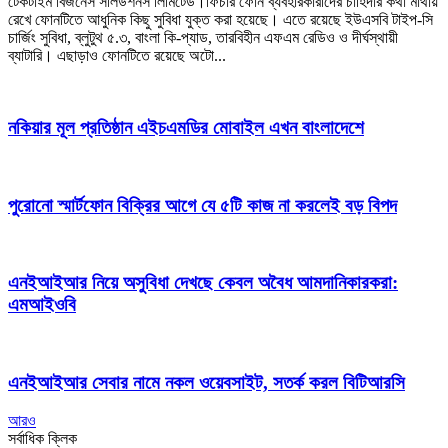
টেকটাইম বিজনেস সলিউশনস লিমিটেড।ফিচার ফোন ব্যবহারকারীদের চাহিদার কথা মাথায়
রেখে ফোনটিতে আধুনিক কিছু সুবিধা যুক্ত করা হয়েছে। এতে রয়েছে ইউএসবি টাইপ-সি
চার্জিং সুবিধা, ব্লুটুথ ৫.৩, বাংলা কি-প্যাড, তারবিহীন এফএম রেডিও ও দীর্ঘস্থায়ী
ব্যাটারি। এছাড়াও ফোনটিতে রয়েছে অটো...
নকিয়ার মূল প্রতিষ্ঠান এইচএমডির মোবাইল এখন বাংলাদেশে
পুরোনো স্মার্টফোন বিক্রির আগে যে ৫টি কাজ না করলেই বড় বিপদ
এনইআইআর নিয়ে অসুবিধা দেখছে কেবল অবৈধ আমদানিকারকরা:
এমআইওবি
এনইআইআর সেবার নামে নকল ওয়েবসাইট, সতর্ক করল বিটিআরসি
আরও
সর্বাধিক ক্লিক